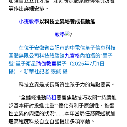
加強自立立異才能”“深刻廢除體系體例機制妨礙”
等作出詳細安排。
小班教學
以科技立異培養成長動能
教學
在位于安徽省合肥市的中電信量子信息科技
團體無限公司科技體驗館
九宮格
內拍攝的“墨子
號”量子衛星
瑜伽教室
模子（2025年7月1日
攝）。新華社記者 張鋮 攝
科技立異是成長新質生孩子力的焦點要素。
“全鏈條推動
時租
要害焦點技巧攻關”“持續進
步基本研討投進比重”“優化有利于原創性、推翻
性立異的周遭的狀況”……本年當局任務陳述就加
速高程度科技自立自強提出多項舉動。