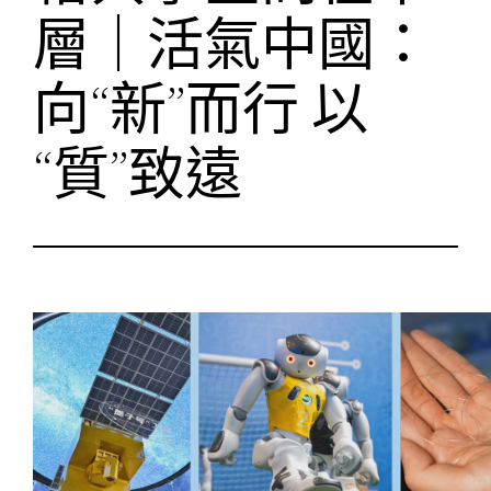
層｜活氣中國：
向“新”而行 以
“質”致遠