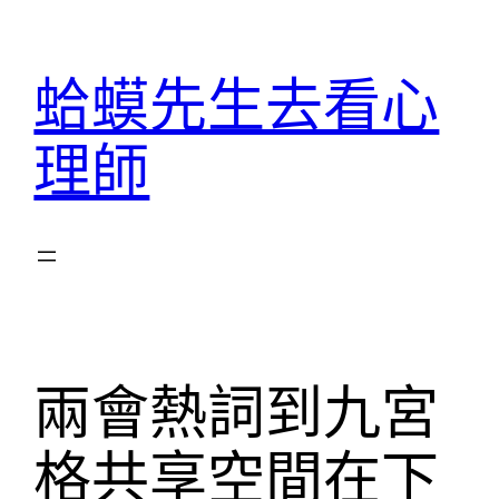
跳
至
蛤蟆先生去看心
主
要
理師
內
容
兩會熱詞到九宮
格共享空間在下