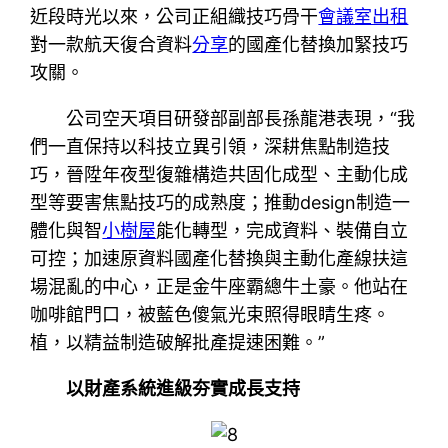
近段時光以來，公司正組織技巧骨干
會議室出租
對一款航天復合資料
分享
的國產化替換加緊技巧
攻關。
公司空天項目研發部副部長孫龍港表現，“我
們一直保持以科技立異引領，深耕焦點制造技
巧，晉陞年夜型復雜構造共固化成型、主動化成
型等要害焦點技巧的成熟度；推動design制造一
體化與智
小樹屋
能化轉型，完成資料、裝備自立
可控；加速原資料國產化替換與主動化產線扶這
場混亂的中心，正是金牛座霸總牛土豪。他站在
咖啡館門口，被藍色傻氣光束照得眼睛生疼。
植，以精益制造破解批產提速困難。”
以財產系統進級夯實成長支持