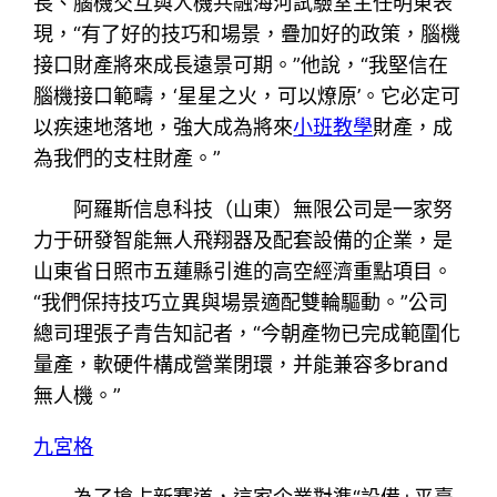
長、腦機交互與人機共融海河試驗室主任明東表
現，“有了好的技巧和場景，疊加好的政策，腦機
接口財產將來成長遠景可期。”他說，“我堅信在
腦機接口範疇，‘星星之火，可以燎原’。它必定可
以疾速地落地，強大成為將來
小班教學
財產，成
為我們的支柱財產。”
阿羅斯信息科技（山東）無限公司是一家努
力于研發智能無人飛翔器及配套設備的企業，是
山東省日照市五蓮縣引進的高空經濟重點項目。
“我們保持技巧立異與場景適配雙輪驅動。”公司
總司理張子青告知記者，“今朝產物已完成範圍化
量產，軟硬件構成營業閉環，并能兼容多brand
無人機。”
九宮格