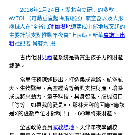
2026年2月24日，湖北自立研制的多款
eVTOL（電動垂直起降飛翔器）航空器以及人形
機械人在“全省加
瑜伽場地
速建成中部地域突起的
主要計謀支點推動年夜會”上表態。新華
會議室出
租
社記者 肖藝九 攝
古代化財
見證
產系統是新質生孩子力的財產
載體。
當局任務陳述提出，打造集成電路、航空航
天、生物醫藥、高空經濟等新興支柱財產，培養
成長將來動力、量子科技、具身智能、腦機接口
「等等！如果我的愛是X，那林天秤的回應Y應該
是X的虛數單位才對啊！」、6G等將來財產。
全國政協委員
家教場地
、天津年夜學副校