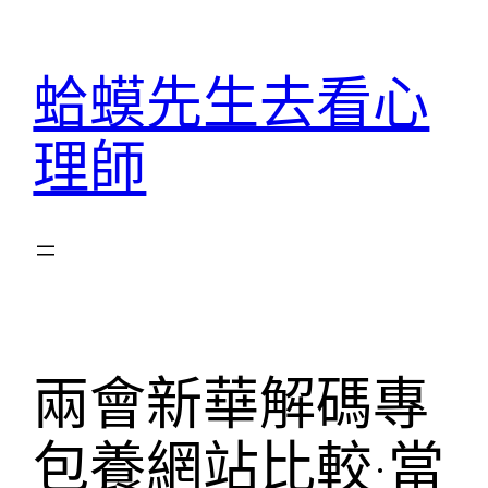
跳
至
蛤蟆先生去看心
主
要
理師
內
容
兩會新華解碼專
包養網站比較·當