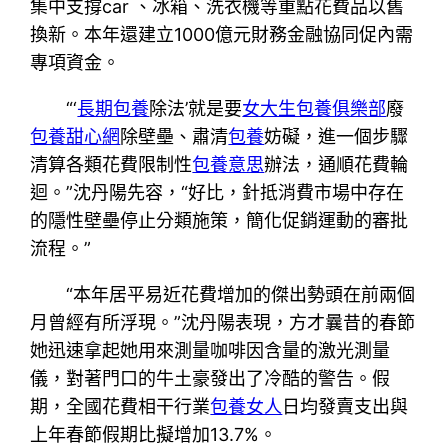
集中支撐car 、冰箱、洗衣機等重點花費品以舊
換新。本年還建立1000億元財務金融協同促內需
專項資金。
“‘
長期包養
除法’就是要
女大生包養俱樂部
廢
包養甜心網
除壁壘、肅清
包養
妨礙，進一個步驟
清算各類花費限制性
包養意思
辦法，通順花費輪
迴。”沈丹陽先容，“好比，針抵消費市場中存在
的隱性壁壘停止分類施策，簡化促銷運動的審批
流程。”
“本年居平易近花費增加的傑出勢頭在前兩個
月曾經有所浮現。”沈丹陽表現，方才曩昔的春節
她迅速拿起她用來測量咖啡因含量的激光測量
儀，對著門口的牛土豪發出了冷酷的警告。假
期，全國花費相干行業
包養女人
日均發賣支出與
上年春節假期比擬增加13.7%。