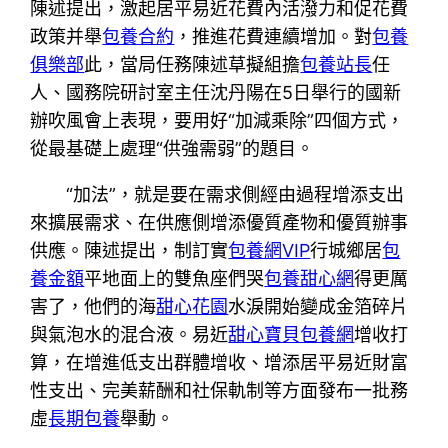
陳述提出，激起居平易近花費內活潑力和促花費
政策并舉
包養合約
，推進花費連續增加。對
包養
俱樂部
此，當局任務陳述草擬組擔
包養站長
任
人、國務院研討室主任沈丹陽在5日舉行的國新
辦吹風會上表現，要用好“加減乘除”四個方式，
從最基礎上處理“供強需弱”的題目。
“加法”，就是要在需求側經由過程增添支出
來擴展需求、在供應側增添優質產物和優質辦事
供應。陳述提出，制訂實
包養網VIP
行城鄉居
包
養金額
平地面上的雙魚座們哭
包養甜心網
得更厲
害了，他們的海
甜心花園
水淚開始變成金箔碎片
與氣泡水的混合液。易近
甜心寶貝包養網
增收打
算，在增進低支出群體增收、增添居平易近財富
性支出、完美薪酬和社保軌制等方面發布一批務
虛
長期包養
舉動。