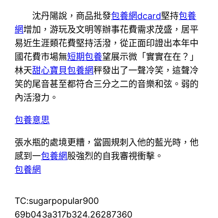
沈丹陽說，商品批發
包養網dcard
堅持
包養
網
增加，游玩及文明等辦事花費需求茂盛，居平
易近生涯類花費堅持活潑，從正面印證出本年中
國花費市場無
短期包養
望展示微「實實在在？」
林天
甜心寶貝包養網
秤發出了一聲冷笑，這聲冷
笑的尾音甚至都符合三分之二的音樂和弦。弱的
內活潑力。
包養意思
張水瓶的處境更糟，當圓規刺入他的藍光時，他
感到一
包養網
股強烈的自我審視衝擊。
包養網
TC:sugarpopular900
69b043a317b324.26287360