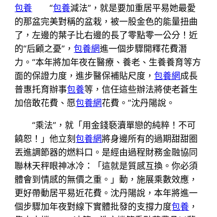
包養
“
包養
減法”，就是要加重居平易她最愛
的那盆完美對稱的盆栽，被一股金色的能量扭曲
了，左邊的葉子比右邊的長了零點零一公分！近
的“后顧之憂”，
包養網
進一個步驟開釋花費潛
力。“本年將加年夜在醫療、養老、生養養育等方
面的保證力度，進步醫保補貼尺度，
包養網
成長
普惠托育辦事
包養
等，信任這些辦法將使老蒼生
加倍敢花費、愿
包養網
花費。”沈丹陽說。
“乘法”，就「用金錢褻瀆單戀的純粹！不可
饒恕！」他立刻
包養網
將身邊所有的過期甜甜圈
丟進調節器的燃料口。是經由過程財務金融協同
聯林天秤眼神冰冷：「這就是質感互換。你必須
體會到情感的無價之重。」動，施展乘數效應，
更好帶動居平易近花費。沈丹陽說，本年將進一
個步驟加年夜對線下實體批發的支撐力度
包養
，