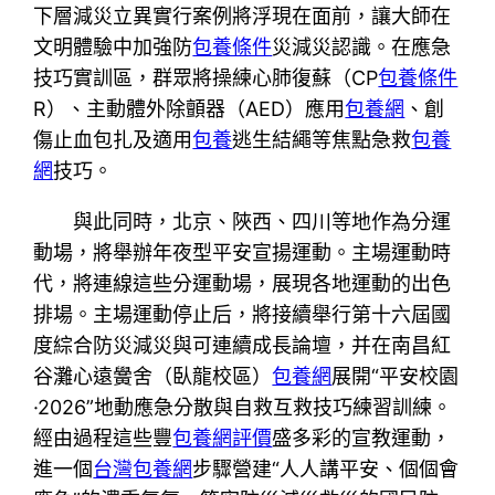
下層減災立異實行案例將浮現在面前，讓大師在
文明體驗中加強防
包養條件
災減災認識。在應急
技巧實訓區，群眾將操練心肺復蘇（CP
包養條件
R）、主動體外除顫器（AED）應用
包養網
、創
傷止血包扎及適用
包養
逃生結繩等焦點急救
包養
網
技巧。
與此同時，北京、陜西、四川等地作為分運
動場，將舉辦年夜型平安宣揚運動。主場運動時
代，將連線這些分運動場，展現各地運動的出色
排場。主場運動停止后，將接續舉行第十六屆國
度綜合防災減災與可連續成長論壇，并在南昌紅
谷灘心遠黌舍（臥龍校區）
包養網
展開“平安校園
·2026”地動應急分散與自救互救技巧練習訓練。
經由過程這些豐
包養網評價
盛多彩的宣教運動，
進一個
台灣包養網
步驟營建“人人講平安、個個會