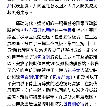
網
代表頒獎，并向全社會收回人人介入防災減災
救災的建議。
運動時代，還將組織一場豐盛的群眾互動體
驗運動。
甜心寶貝包養網
在主
包養
會場外，專門
設置了群眾互動體驗區，包含五個板塊。在主題
展現區，設置了三塊年夜展板，集中宣揚“十四
五”時代我國防災減災救災任務獲得成效，周全推
介積年全國防災
包養網
減災日主題。在互動體驗
區，安排了變動位置式VR災難模仿體驗站，裝備
了充分的高仿真練習模子、模仿
包養女人
滅火裝
配和練
包養網VIP
習繩子
包養網ppt
，群眾可以在
平安領導下停止沉醉式的避險技巧實操。在設備
展現區，空位一體、聰明協同的防災減災救災新
設備、新技巧將集中展現。在處所文明展現區，
江西傳統應急理念聰明和防災
包養網心得
身手、