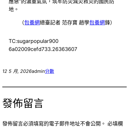
應急”的濃重氣氛，筑牢防災減災救災的國民防
地。
（
包養網
總臺記者 范存寶 趙學
包養網
鋒）
TC:sugarpopular900
6a02009cefd733.26363607
12 5 月, 2026
admin
分數
發佈留言
發佈留言必須填寫的電子郵件地址不會公開。
必填欄