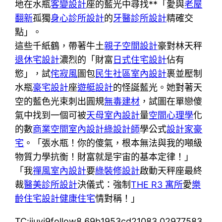
地在水瓶
客變設計
座的藍光中尋找**「愛與
老屋
翻新
孤獨
身心診所設計
的
牙醫診所設計
精確交
點」。
這些千紙鶴，帶著牛土
親子空間設計
豪對林天秤
退休宅設計
濃烈的「財富
日式住宅設計
佔有
慾」，試
侘寂風
圖包
民生社區室內設計
裹並壓制
水瓶
豪宅設計
座
遊艇設計
的怪誕藍光。她對著天
空的藍色光束刺出圓規
無毒建材
，試圖在單戀傻
氣中找到一個可被
天母室內設計
量
空間心理學
化
的數
商業空間室內設計
綠設計師
學公式
設計家豪
宅
。「張水瓶！你的傻氣，根本無法與我的噸級
物質力學抗衡！財富就是宇宙的基本定律！」
「我
禪風室內設計
要
綠裝修設計
啟動天秤座最終
裁
醫美診所設計
決儀式：強制
THE R3 寓所
愛
樂
齡住宅設計
健康住宅
情對稱！」
TC:jiuyi9follow8 69b1953cd21083.02977583