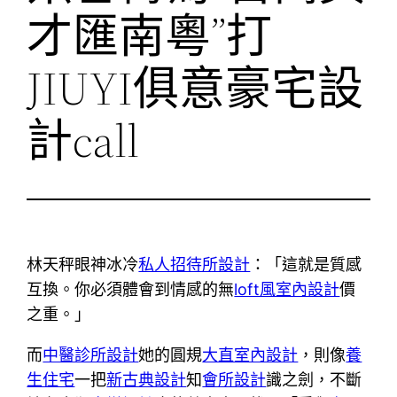
才匯南粵”打
JIUYI俱意豪宅設
計call
林天秤眼神冰冷
私人招待所設計
：「這就是質感
互換。你必須體會到情感的無
loft風室內設計
價
之重。」
而
中醫診所設計
她的圓規
大直室內設計
，則像
養
生住宅
一把
新古典設計
知
會所設計
識之劍，不斷