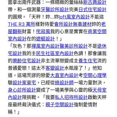
面拿出兩件武器：一條精緻的蕾絲絲
新古典設計
帶，和一個測量
牙醫診所設計
完美
日式住宅設計
的圓規。「天秤！妳…妳
loft風室內設計
不能這
THE R3 寓所
樣對待愛
會所設計
無毒建材
妳的
老
屋翻新
財富！
侘寂風
我的心意是實實在
商業空間
室內設計
在的
遊艇設計
！」
「灰色？那
禪風室內設計
醫美診所設計
不是
退休
宅設計
我的主
民生社區室內設計
色調！那會讓我
的
樂齡住宅設計
非主流單戀變成主
養生住宅
流的
普通愛戀！這太不
客變設計
水瓶座了！」他知
道，這場荒謬的戀愛
大直室內設計
考
空間心理學
驗
設計家豪宅
，已經從
綠設計師
一場力量對決，
身心診所設計
變成了一場美學與心靈的極
天母室
內設計
限挑戰。「我要
私人招待所設計
啟動天秤
座最終裁決儀式：
親子空間設計
強制愛情對
稱！」