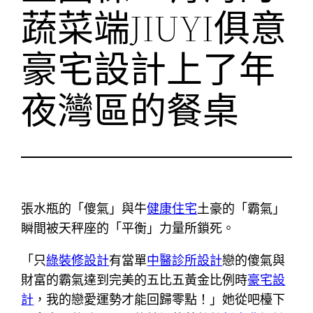
蔬菜端JIUYI俱意
豪宅設計上了年
夜灣區的餐桌
張水瓶的「傻氣」與牛
健康住宅
土豪的「霸氣」
瞬間被天秤座的「平衡」力量所鎖死。
「只
綠裝修設計
有當單
中醫診所設計
戀的傻氣與
財富的霸氣達到完美的五比五黃金比例時
豪宅設
計
，我的戀愛運勢才能回歸零點！」她從吧檯下