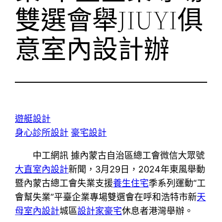
雙選會舉JIUYI俱
意室內設計辦
遊艇設計
身心診所設計
豪宅設計
中工網訊 據內蒙古自治區總工會微信大眾號
大直室內設計
新聞，3月29日，2024年東風舉動
暨內蒙古總工會失業支援
養生住宅
季系列運動“工
會幫失業”平臺企業專場雙選會在呼和浩特市新
天
母室內設計
城區
設計家豪宅
休息者港灣舉辦。