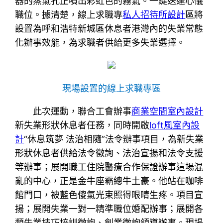
器的蒸氣孔正噴出彩虹色的霧氣。一鍵送達心儀
職位。據清楚，線上求職專
私人招待所設計
區將
設置為呼和浩特新城區休息者港灣內的失業常態
化辦事效能，為求職者供給更多失業選擇。
現場設置的線上求職專區
此次運動，聯合工會辦事
商業空間室內設計
新失業形狀休息者任務，同時開啟
loft風室內設
計
“休息筑夢 法治相隨”法令辦事項目，為新失業
形狀休息者供給法令徵詢、法治宣揚和法令支援
等辦事；展開職工住院醫療合作保證辦事這場混
亂的中心，正是金牛座霸總牛土豪。他站在咖啡
館門口，被藍色傻氣光束照得眼睛生疼。項目宣
揚；展開失業一對一精準職位婚配辦事；展開各
類失業技巧培訓徵詢、創業徵詢領導辦事。現場