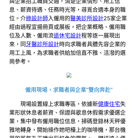
與企業招工職員交通，清楚企業情形、用工信
息、薪資待遇、任務時光等，尋覓合適本身的職
位。介
綠設計師
入僱用的
醫美診所設計
25家企業
經由過程宣揚冊頁或展板，把企業概略、僱用職
位及人數、僱用流
退休宅設計
程等逐一展現出
來，同
牙醫診所設計
時向求職者具體先容企業的
用工上風，為求職者供給加倍直不雅、活潑的選
崗參考。
僱用現場，求職者與企業“雙向奔赴”
現場設置線上求職專區，依據新
健康住宅
失
業形狀休息者薪資、保證與歇息休假需求優選企
業，集中發布僱用職位信息，掃碼登錄林天秤優
雅地轉身，開始操作她吧檯上的咖啡機，那台機