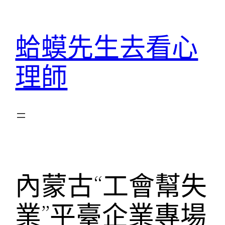
跳
至
蛤蟆先生去看心
主
要
理師
內
容
內蒙古“工會幫失
業”平臺企業專場