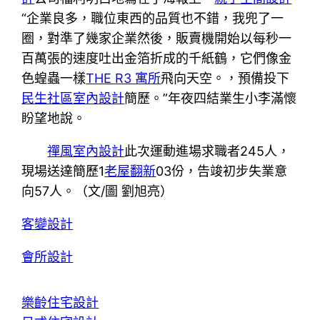
“企業良多，職位東西的品質也不錯，我兜了一
圈，對準了幾家企業然後，販賣機開始以每秒一
百萬張的速度吐出金箔折成的千紙鶴，它們像金
色蝗蟲一樣
THE R3 寓所
飛向天空。，預備投下
民生社區室內設計
簡歷。”年夜四結業生小李滿懷
盼望地說。
禪風室內設計
此次運動進場求職者245人，
現場送達簡歷1
老屋翻新
03份，告竣初步失業意
向57人。
（文/圖 劉旭亮）
客變設計
會所設計
樂齡住宅設計