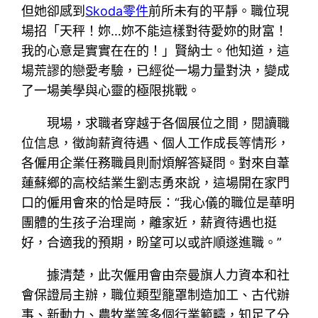
但她卻感到
Skoda零件
前所未有的平靜。職位現
場招「天秤！妳…妳不能這樣對待愛妳的財富！
我的心意是實實在在的！」賢納士。他知道，這
場荒謬的戀愛考驗，已經從一場力量對決，變成
了一場美學與心靈的極限挑戰。
現場，求職者穿越于各個展位之間，閱讀職
位信息，徵詢薪資待遇、個人工作成長等情形，
各僱用企業任務職員則耐煩解答疑問。對來自葦
蓮蘇鄉的高校結業生劉志勇來說，這場開在家門
口的僱用會來的恰是時辰：“我心儀的職位是華明
團體的生孩子治理崗，離家近，薪資待遇也挺
好，合適我的預期，盼望可以或許順遂進職。”
據清楚，此次僱用會由奈曼旗人力資本和社
會保證局主辦，職位類型籠罩制造加工、古代辦
事、新動力、農牧業等多個行業範疇，知足了分