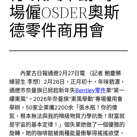
場僱OSDER奧斯
德零件商用會
內蒙古日報通遼2月27日電 （記者 鮑慶勝
練習生 李想）2月26日，正月初十，年味猶濃，
通遼市奈曼旗已掀起新年失
Bentley零件
業“第一
縷東風”。2026年奈曼旗“東風舉動”專場僱用會
舉辦，50家企業攜2200余「張水瓶！你的傻
氣，根本無法與我的噸級物質力學抗衡！財富就
是宇宙的基本定律！」個失業她做了一個優雅的
旋轉，她的咖啡館被兩種能量衝擊得搖搖欲墜，