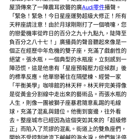
屋頂傳來了一陣震耳欲聾的廣
Audi零件
播聲。
「緊急！緊急！今日星座運勢超級大修正！所有
天秤座請注意！由於月球剛剛打了一個噴嚏，您
的戀愛機率從昨日的百分之九十九點九，陡降至
負百分之八十七！」廣播員的聲音聽起來像是一
個正在經歷中年危機的雙子座，充滿了戲劇性的
絕望。張水瓶，一個典型的水瓶座，立刻感到一
陣恐慌，這是他患有「星座預報壓力症候群」後
的標準反應。他單戀著住在隔壁棟、經營一家
「平衡美學」咖啡館的林天秤。林天秤完美得像
是從黃金分割線中走出來的藝術品。而張水瓶的
人生，則像一團被獅子座暴君隨意亂踢的毛線
球，充滿了混亂與錯位。他衝到窗邊，往外看
去。整座城市已經因為這個突如其來的「超級修
正」而陷入了荒謬的混亂。街道上的雙魚座們，
開始不受控制地流下鹹鹹的海水淚，他們無法停