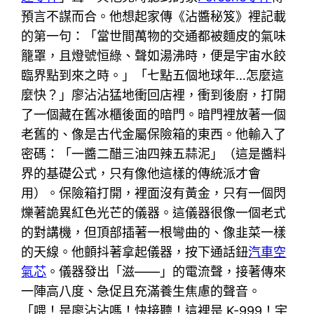
預言不謀而合。他想起家傳《沾醬秘笈》裡記載
的第一句：「當世間萬物的交通都被麵皮的氣味
籠罩，且燈號恒綠、聲如湯沸時，便是宇宙水餃
臨界點到來之時。」「七點五個地球年…怎麼這
麼快？」廖沾沾猛地衝回店裡，衝到後廚，打開
了一個藏在舊冰櫃後面的暗門。暗門裡放著一個
老舊的、像是古代金屬保險箱的東西。他輸入了
密碼：「一醬二醋三油四辣五蒜泥」（這是醬料
界的基礎公式，只有像他這樣的傳統派才會
用）。保險箱打開，裡面沒有黃金，只有一個閃
爍著詭異紅色光芒的儀器。這儀器很像一個老式
的對講機，但頂部插著一根彎曲的、像韭菜一樣
的天線。他顫抖著拿起儀器，按下通話鈕
汽車空
氣芯
。儀器發出「滋——」的電流聲，接著傳來
一陣高八度、急促且充滿養生焦慮的聲音。
「喂！是廖沾沾嗎！快接聽！這裡是 K-999！宇