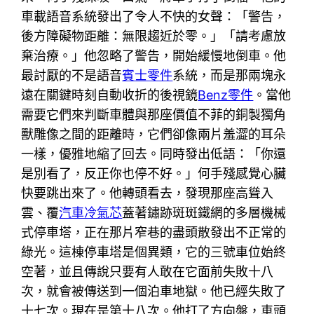
車載語音系統發出了令人不快的女聲：「警告，
後方障礙物距離：無限趨近於零。」「請考慮放
棄治療。」他忽略了警告，開始緩慢地倒車。他
最討厭的不是語音
賓士零件
系統，而是那兩塊永
遠在關鍵時刻自動收折的後視鏡
Benz零件
。當他
需要它們來判斷車體與那座價值不菲的銅製獨角
獸雕像之間的距離時，它們卻像兩片羞澀的耳朵
一樣，優雅地縮了回去。同時發出低語：「你還
是別看了，反正你也停不好。」何手殘感覺心臟
快要跳出來了。他轉頭看去，發現那座高聳入
雲、覆
汽車冷氣芯
蓋著鏽跡斑斑鐵網的多層機械
式停車塔，正在那片窄巷的盡頭散發出不正常的
綠光。這棟停車塔是個異類，它的三號車位始終
空著，並且傳說只要有人敢在它面前失敗十八
次，就會被傳送到一個泊車地獄。他已經失敗了
十七次。現在是第十八次。他打了方向盤，車頭