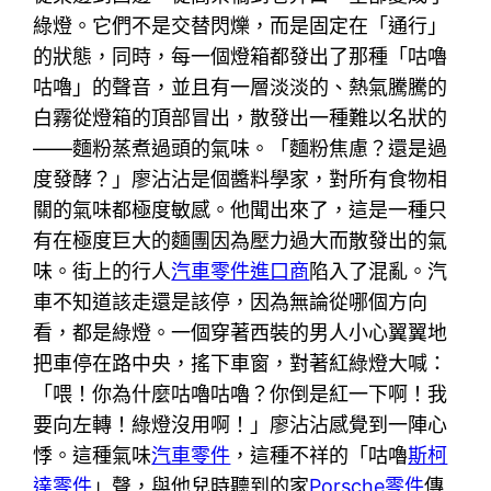
綠燈。它們不是交替閃爍，而是固定在「通行」
的狀態，同時，每一個燈箱都發出了那種「咕嚕
咕嚕」的聲音，並且有一層淡淡的、熱氣騰騰的
白霧從燈箱的頂部冒出，散發出一種難以名狀的
——麵粉蒸煮過頭的氣味。「麵粉焦慮？還是過
度發酵？」廖沾沾是個醬料學家，對所有食物相
關的氣味都極度敏感。他聞出來了，這是一種只
有在極度巨大的麵團因為壓力過大而散發出的氣
味。街上的行人
汽車零件進口商
陷入了混亂。汽
車不知道該走還是該停，因為無論從哪個方向
看，都是綠燈。一個穿著西裝的男人小心翼翼地
把車停在路中央，搖下車窗，對著紅綠燈大喊：
「喂！你為什麼咕嚕咕嚕？你倒是紅一下啊！我
要向左轉！綠燈沒用啊！」廖沾沾感覺到一陣心
悸。這種氣味
汽車零件
，這種不祥的「咕嚕
斯柯
達零件
」聲，與他兒時聽到的家
Porsche零件
傳