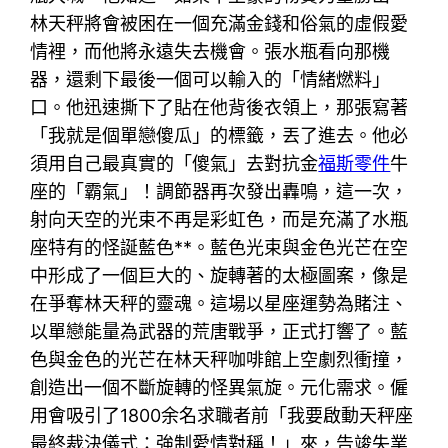
林天秤將會被困在一個充滿金錢和俗氣的虛假愛
情裡，而他將永遠失去機會。張水瓶看向那機
器，還剩下最後一個可以輸入的「情緒燃料」
口。他迅速撕下了貼在他背後衣領上，那張寫著
「我就是個單戀傻瓜」的標籤，丟了進去。他必
須用自己最真實的「傻氣」去對抗金
福斯零件
牛
座的「霸氣」！調節器再次發出轟鳴，這一次，
射向天空的光束不再是彩虹色，而是充滿了水瓶
座特有的怪誕藍色**。藍色光束與金色光芒在空
中形成了一個巨大的、旋轉著的太極圖案，像是
在爭奪林天秤的靈魂。這場以星座運勢為賭注、
以單戀能量為武器的荒唐戰爭，正式打響了。藍
色與金色的光芒在林天秤咖啡館上空劇烈衝撞，
創造出一個不斷旋轉的怪異氣旋。元化需求。僱
用會吸引了1800余名求職者前「我要啟動天秤座
最終裁決儀式：強制愛情對稱！」來，告竣失業