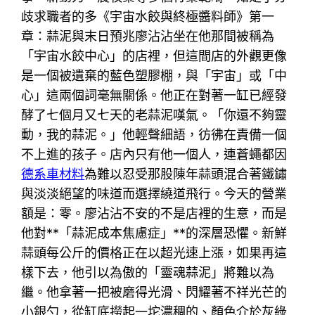
歧求職者的多《宇宙水餃與終極醬料師》第一
章：蒜泥與末日預兆廖沾沾坐在他那間被稱為
「宇宙水餃中心」的店裡，但這間店的外觀更像
是一個被遺棄的藍色塑膠棚，與「宇宙」或「中
心」這兩個詞毫無關係。他正在對著一缸已經發
酵了七個月又七天的老蒜泥嘆氣。「你還不夠靈
動，我的蒜泥。」他輕聲細語，彷彿在責備一個
不上進的孩子。店內只有他一個人，連蒼蠅都因
德系車材料
為難以忍受那股陳年蒜頭混合著鐵鏽
與淡淡絕望的味道而選擇繞道飛行。今天的營業
額是：零。廖沾沾不安的不是店裡的生意，而是
他對**「蒜泥成本焦慮症」**的深層恐懼。新鮮
蒜頭每公斤的價格正在以超光速上漲，如果再這
樣下去，他引以為傲的「靈魂蒜泥」將難以為
繼。他拿著一把被磨得光滑、閃耀著不祥光芒的
小銀勺，從缸底撈起一坨濃稠的、顏色介於灰綠