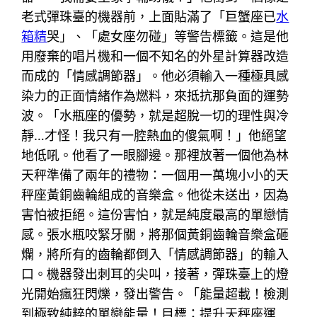
老式彈珠臺的機器前，上面貼滿了「巨蟹座已
水
箱精
哭」、「處女座勿碰」等警告標籤。這是他
用廢棄的唱片機和一個不知名的外星計算器改造
而成的「情感調節器」。他必須輸入一種極具感
染力的正面情緒作為燃料，來抵抗那負面的運勢
波。「水瓶座的優勢，就是超脫一切的理性與冷
靜…才怪！我只有一腔熱血的傻氣啊！」他絕望
地低吼。他看了一眼腳邊。那裡放著一個他為林
天秤準備了兩年的禮物：一個用一萬塊小小的天
秤座黃銅齒輪組成的音樂盒。他從未送出，因為
害怕被拒絕。這份害怕，就是純度最高的單戀情
感。張水瓶咬緊牙關，將那個黃銅齒輪音樂盒砸
爛，將所有的齒輪都倒入「情感調節器」的輸入
口。機器發出刺耳的尖叫，接著，彈珠臺上的燈
光開始瘋狂閃爍，發出警告。「能量超載！檢測
到極致純粹的單戀能量！目標：提升天秤座運