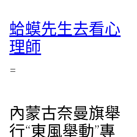
跳
至
蛤蟆先生去看心
主
要
理師
內
容
內蒙古奈曼旗舉
行“東風舉動”專