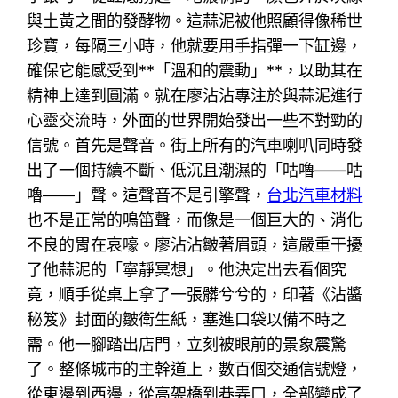
與土黃之間的發酵物。這蒜泥被他照顧得像稀世
珍寶，每隔三小時，他就要用手指彈一下缸邊，
確保它能感受到**「溫和的震動」**，以助其在
精神上達到圓滿。就在廖沾沾專注於與蒜泥進行
心靈交流時，外面的世界開始發出一些不對勁的
信號。首先是聲音。街上所有的汽車喇叭同時發
出了一個持續不斷、低沉且潮濕的「咕嚕——咕
嚕——」聲。這聲音不是引擎聲，
台北汽車材料
也不是正常的鳴笛聲，而像是一個巨大的、消化
不良的胃在哀嚎。廖沾沾皺著眉頭，這嚴重干擾
了他蒜泥的「寧靜冥想」。他決定出去看個究
竟，順手從桌上拿了一張髒兮兮的，印著《沾醬
秘笈》封面的皺衛生紙，塞進口袋以備不時之
需。他一腳踏出店門，立刻被眼前的景象震驚
了。整條城市的主幹道上，數百個交通信號燈，
從東邊到西邊，從高架橋到巷弄口，全部變成了