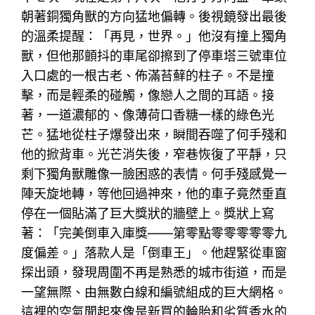
朝著銅獨角獸的方向猛地偏轉。後視鏡發出最後
的溫柔提醒：「再見，世界。」他沒有撞上獨角
獸，但他那顫抖的車尾卻擦到了停車塔三號車位
入口處的一根古老、佈滿苔蘚的柱子。不是撞
擊，而是輕柔的碰觸，像戀人之間的耳語。接
著，一道濃郁的、像薄荷口香糖一樣的綠色光
芒。猛地從柱子爆發出來，瞬間吞噬了何手殘和
他的掀背車。光芒消失後，窄巷恢復了平靜，只
剩下獨角獸雕像一臉困惑的表情。何手殘感覺一
陣天旋地轉，等他回過神來，他的車子竟然垂直
停在一個貼滿了巨大獎狀的牆壁上。獎狀上寫
著：「完美倒車入庫獎——第零點零零零零零九
度偏差。」落款人是「倒車王」。他趕緊從車窗
探出頭，發現周圍不再是熟悉的城市街道，而是
一望無際、由無數白線和編號組成的巨大網格。
這裡的空氣聞起來像是新買的輪胎和劣質香水的