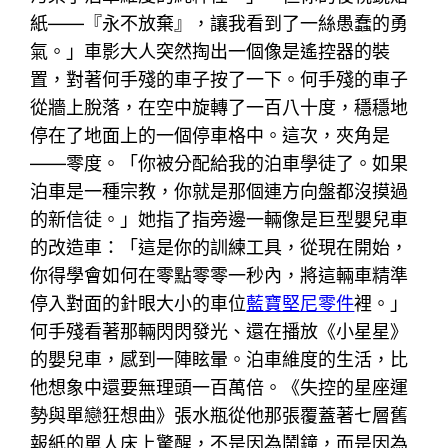
紙——『永不放棄』，讓我看到了一絲愚蠢的勇
氣。」車影大人突然掏出一個像是遙控器的裝
置，對著何手殘的車子按了一下。何手殘的車子
從牆上脫落，在空中旋轉了一百八十度，穩穩地
停在了地面上的一個停車格中。這次，夾角是
——零度。「你被分配給我的泊車學徒了。如果
泊車是一種宗教，你就是那個連方向盤都沒摸過
的新信徒。」她指了指旁邊一輛像是巨型嬰兒車
的改造車：「這是你的訓練工具，從現在開始，
你得學會如何在零點零零一秒內，將這輛車精準
停入對面的針眼大小的車位
藍寶堅尼零件
裡。」
何手殘看著那輛閃閃發光、還在播放《小星星》
的嬰兒車，感到一陣眩暈。泊車維度的生活，比
他想象中還要無理頭一百萬倍。《失控的星座運
勢與單戀狂想曲》張水瓶從他那張覆蓋著七層舊
報紙的單人床上驚醒，不是因為鬧鐘，而是因為