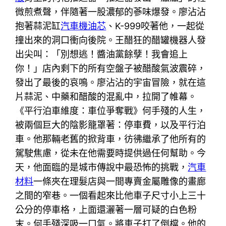
微煎煮聲，伴隨著一股濃郁的蔘味爆發。廖沾沾
抱著蒜泥缸
汽車機油芯
、K-999咬著他，一起從
撞出來的洞口衝向後院。王醋狂的醋罐機器人發
出尖叫：「別想逃！醬油黨餘孽！我會追上
你！」店內剩下的所有空盤子被醋酸氣波震碎，
發出了最後的哀鳴。廖沾沾的宇宙冒險，就在這
片蒜泥、中藥和醋酸的混亂中，拉開了帷幕。
《平行泊車維度：車位爭奪戰》何手殘的人生，
被兩個巨大的陰影籠罩著：停車費，以及平行泊
車。他那輛老舊的掀背車，彷彿繼承了他所有的
駕駛焦慮，從未在他需要時提供過任何幫助。今
天，他面臨的是城市傳說中最恐怖的挑戰，
汽車
材料
一條夾在理髮店與一間專賣金屬雕像的畫廊
之間的窄巷。一個看起來比他車子尺寸小上三十
公分的停車格，上面還灑著一層可疑的白色粉
末。何手殘深吸一口氣。將車子打了倒檔。他的