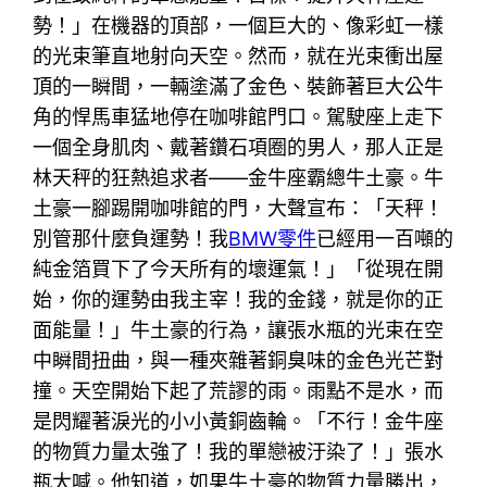
勢！」在機器的頂部，一個巨大的、像彩虹一樣
的光束筆直地射向天空。然而，就在光束衝出屋
頂的一瞬間，一輛塗滿了金色、裝飾著巨大公牛
角的悍馬車猛地停在咖啡館門口。駕駛座上走下
一個全身肌肉、戴著鑽石項圈的男人，那人正是
林天秤的狂熱追求者——金牛座霸總牛土豪。牛
土豪一腳踢開咖啡館的門，大聲宣布：「天秤！
別管那什麼負運勢！我
BMW零件
已經用一百噸的
純金箔買下了今天所有的壞運氣！」「從現在開
始，你的運勢由我主宰！我的金錢，就是你的正
面能量！」牛土豪的行為，讓張水瓶的光束在空
中瞬間扭曲，與一種夾雜著銅臭味的金色光芒對
撞。天空開始下起了荒謬的雨。雨點不是水，而
是閃耀著淚光的小小黃銅齒輪。「不行！金牛座
的物質力量太強了！我的單戀被汙染了！」張水
瓶大喊。他知道，如果牛土豪的物質力量勝出，