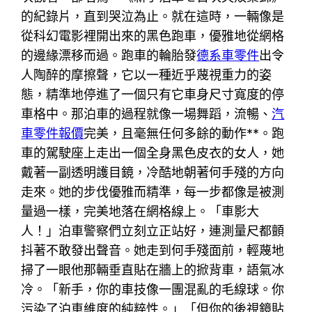
的紀錄片，直到哭泣為止。就在這時，一輛像是
從科幻電影裡開出來的黑色跑車，優雅地從網格
的邊緣漂移而過。跑車的輪胎發
德系車零件
出令
人陶醉的摩擦聲，它以一種近乎蔑視重力的姿
態，精準地停進了一個只有它車身尺寸寬度的停
車格中。那泊車的過程就像一場舞蹈，流暢、
汽
車零件報價
完美，且毫無任何多餘的動作**。跑
車的駕駛座上走出一個全身黑色皮衣的女人，她
戴著一副透明護目鏡，冷酷地朝著何手殘的方向
走來。她的步伐優雅而精準，每一步都像是被測
量過一樣，完美地落在網格線上。「車影大
人！」泊車警察們立刻立正站好，連測量尺都顫
抖著不敢發出聲音。她走到何手殘面前，輕蔑地
掃了一眼他那輛垂直貼在牆上的掀背車，語氣冰
冷。「新手，你的車技像一團混亂的毛線球。你
污染了泊車維度的純粹性。」「但你的後視鏡貼