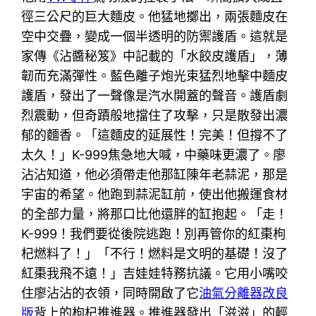
徑三公尺的巨大麵皮。他猛地擲出，兩張麵皮在
空中交疊，變成一個半透明的防禦護盾。這就是
家傳《沾醬秘笈》中記載的「水餃皮護盾」，薄
韌而充滿彈性。藍色離子炮光束猛烈地擊中麵皮
護盾，發出了一聲像是汽水開蓋的聲音。護盾劇
烈震動，但奇蹟般地擋住了攻擊，只是散發出濃
郁的麵香。「這麵皮的延展性！完美！但撐不了
太久！」K-999焦急地大喊，中藥味更濃了。廖
沾沾知道，他必須帶走他那缸陳年老蒜泥，那是
宇宙的希望。他跑到蒜泥缸前，使出他搬運食材
的全部力量，將那口比他還胖的缸抱起。「走！
K-999！我們要從後院逃跑！別再管你的紅棗枸
杞燃料了！」「不行！燃料是文明的基礎！沒了
紅棗我飛不遠！」吉娃娃特務抗議。它用小嘴咬
住廖沾沾的衣領，同時開啟了它
油氣分離器改良
版
背上的枸杞推進器。推進器發出「滋滋」的輕