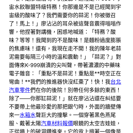
宙水餃聯盟特級特務！你那邊是不是已經聞到宇
宙級的酸味了？我們需要你的蒜泥！你被徵召
了！馬上！」廖沾沾的耳朵被這聲音震得嗡嗡作
響，他捏著對講機，困惑地喊道：「特務？酸
味？等等！我聞到的不是酸味！是麵粉過度膨脹
的焦慮味！還有，我現在走不開！我的陳年老蒜
泥需要每隔三小時的溫和震動！」「蒜泥？」對
面傳來K-999崩潰的尖叫聲，帶著濃濃的中藥味
電子雜音：「重點不是蒜泥！重點是**時空正在
彎曲！**我們的推進器快沒紅棗了！快！我
台北
汽車零件
們在你的後院！別帶任何多餘的東西！
除了——你那缸蒜泥！」就在廖沾沾還在糾結要
不要帶上他最珍愛的那把銀勺時，外面的牆壁傳
來一
水箱水
聲巨大的撞擊。一個穿著黑色燕尾
服、戴著太陽
汽車材料報價
眼鏡的太空吉娃娃，
正從牆上的破洞鑽進來。它的背上揹著一個像是