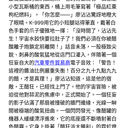
小型瓦斯桶的東西，桶上用毛筆寫著「極品紅棗
枸杞燃料」。「你怎麼——」廖沾沾驚訝地瞪大
了眼睛。K-999用它的小短腿站得筆直，戴著白
色手套的爪子優雅地一揮：「沒時間了，沾沾先
生！宇宙水餃快要拉肚子了！我們必須在你被醋
酸離子炮鎖定前離開！」話音未落，一股極致尖
銳、刺鼻的酸氣猛地從店門口灌入，伴隨著一個
狂妄自大的
汽車零件貿易商
電子音效：「警告！
這裡的醬油比例嚴重失衡！百分之九十九點九九
的醋，才是真理！」廖沾沾知道，這是他的宿
敵，王醋狂，已經找上門了。他的宇宙冒險，被
迫從他對蒜泥的焦慮中，正式開始了。一個狂妄
的影子佔滿了那扇被撞破的牆門邊緣，光線一瞬
間被極端的酸氣扭曲。一個閃閃發光、像醋罐的
機器人緩緩漂浮進來，它的底座還不斷噴射著白
色醋霧。它身上掛著「醋狂派大勝利」的霓虹燈