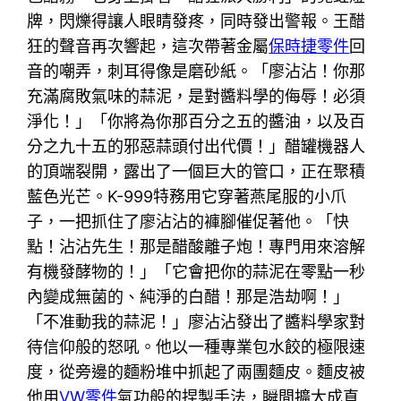
牌，閃爍得讓人眼睛發疼，同時發出警報。王醋
狂的聲音再次響起，這次帶著金屬
保時捷零件
回
音的嘲弄，刺耳得像是磨砂紙。「廖沾沾！你那
充滿腐敗氣味的蒜泥，是對醬料學的侮辱！必須
淨化！」「你將為你那百分之五的醬油，以及百
分之九十五的邪惡蒜頭付出代價！」醋罐機器人
的頂端裂開，露出了一個巨大的管口，正在聚積
藍色光芒。K-999特務用它穿著燕尾服的小爪
子，一把抓住了廖沾沾的褲腳催促著他。「快
點！沾沾先生！那是醋酸離子炮！專門用來溶解
有機發酵物的！」「它會把你的蒜泥在零點一秒
內變成無菌的、純淨的白醋！那是浩劫啊！」
「不准動我的蒜泥！」廖沾沾發出了醬料學家對
待信仰般的怒吼。他以一種專業包水餃的極限速
度，從旁邊的麵粉堆中抓起了兩團麵皮。麵皮被
他用
VW零件
氣功般的捏製手法，瞬間擴大成直