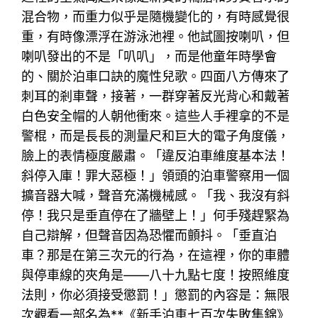
混合物，而重力似乎是隨機變化的，有時感覺很
重，有時像漂浮在游泳池裡。他試圖按喇叭，但
喇叭發出的不是「叭叭」，而是他童年時學會
的、關於泊車口訣的魔性兒歌。四面八方傳來了
刺耳的剎車聲，接著，一群穿著反光背心和戴著
白色安全帽的人朝他衝來。這些人手裡拿的不是
警棍，而是長長的測量尺和巨大的電子角度儀，
臉上的表情極度嚴肅。「違反泊車維度基本法！
斜停入庫！罪大惡極！」領頭的泊車警察用一個
擴音器大喊，聲音充滿機械感。「我、我沒有斜
停！我只是垂直停在了牆壁上！」何手殘趕緊為
自己辯解，但聲音因為恐懼而顫抖。「垂直泊
車？那是在第三次元的行為，在這裡，你的車體
與停車線的夾角是——八十九點七度！按照維度
法則，你必須接受懲罰！」懲罰的內容是：無限
次觀看一部名為**《新手泊車七百次失敗集錦》