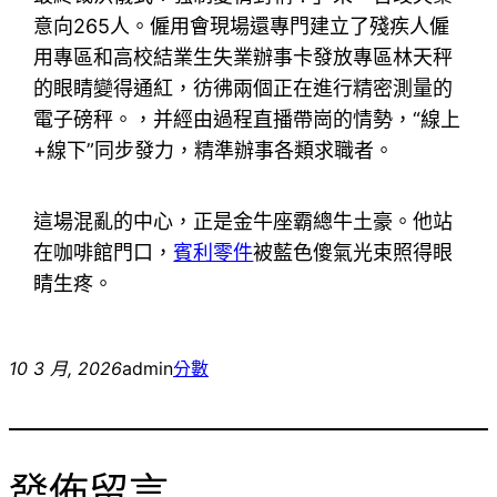
意向265人。僱用會現場還專門建立了殘疾人僱
用專區和高校結業生失業辦事卡發放專區林天秤
的眼睛變得通紅，彷彿兩個正在進行精密測量的
電子磅秤。，并經由過程直播帶崗的情勢，“線上
+線下”同步發力，精準辦事各類求職者。
這場混亂的中心，正是金牛座霸總牛土豪。他站
在咖啡館門口，
賓利零件
被藍色傻氣光束照得眼
睛生疼。
10 3 月, 2026
admin
分數
發佈留言