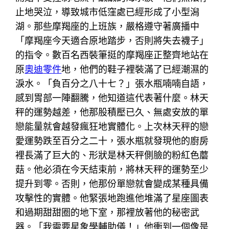
止地哭泣，導致城市低窪處已經形成了小型潟
湖。那些摩羯座的上班族，嚴格遵守著廣播中
「摩羯座今天適合原地踏步，否則將失去襪子」
的指令。數百名西裝筆挺的摩羯座正整齊地站在
原
奧迪零件
地，他們的鞋子裡裝滿了已經潮濕的
淚水。「負百分之八十七？」張水瓶喃喃自語，
感到胃部一陣翻騰，他知道這代表著什麼。林天
秤的運勢越差，他那股積壓已久、無處安放的單
戀能量就會越發瘋狂地實體化。上次林天秤的戀
愛運勢跌至百分之二十，張水瓶就發現他的廚房
裡長滿了巨大的、形狀是林天秤側臉的粉紅色蘑
菇。他必須在今天結束前，將林天秤的運勢至少
提升到零。否則，他那份單戀就會變成某種具備
攻擊性的實體。他緊張地跑進他堆滿了星座圖表
和過期甜甜圈的地下室，那裡放著他的秘密武
器。「我需要星象學輔助儀！」他衝到一個像是