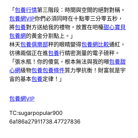
「
包養行情
第三階段：時間與空間的絕對對稱。
包養網VIP
你們必須同時在十點零三分零五秒，
將
包養
對方送給我的禮物，放置在吧檯
甜心寶貝
包養網
的黃金分割點上。」
林天
包養俱樂部
秤的眼睛變得
包養網比較
通紅，
彷彿兩個正在進
包養
行精密測量的電子磅秤。
「張水瓶！你的傻氣，根本無法與我的噸
包養甜
心網
級物
包養
包養條件
質力學抗衡！財富就是宇
宙的基本
包養
定律！」
包養網VIP
TC:sugarpopular900
6a186a27911738.47727836