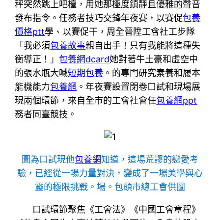
秤突然跳上吧檯，用她那極度鎮靜且優雅的聲音
發布指令。任務者技巧交鋒年夜賽，以賽促
包養
價格ptt
學、以賽促干，周全晉陞工會社工步隊
「我必須
包養故事
親自出手！只有我能將這種失
衡導正！」
包養網dcard
她對著牛土豪和虛空中
的張水瓶大喊
短期包養
。的專門研究素養和履本
能機能力
包養網
。年夜賽設置閉卷口試和現場展
現兩個環節，來自全市的工會社會任
包養網ppt
務者同臺競技。
圖為口試現他
包養網
知道，這場荒謬的戀愛考
驗，已經從一場力量對決，變成了一場美學與心
靈的極限挑戰。場。包頭市總工會供圖
口試環節聚焦《工會法》《中國工會章程》