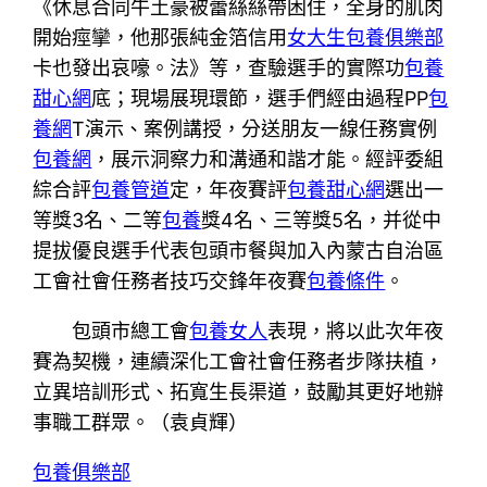
《休息合同牛土豪被蕾絲絲帶困住，全身的肌肉
開始痙攣，他那張純金箔信用
女大生包養俱樂部
卡也發出哀嚎。法》等，查驗選手的實際功
包養
甜心網
底；現場展現環節，選手們經由過程PP
包
養網
T演示、案例講授，分送朋友一線任務實例
包養網
，展示洞察力和溝通和諧才能
。經評委組
綜合評
包養管道
定，年夜賽評
包養甜心網
選出一
等獎3名、二等
包養
獎4名、三等獎5名，并從中
提拔優良選手代表包頭市餐與加入內蒙古自治區
工會社會任務者技巧交鋒年夜賽
包養條件
。
包頭市總工會
包養女人
表現，將以此次年夜
賽為契機，連續深化工會社會任務者步隊扶植，
立異培訓形式、拓寬生長渠道，鼓勵其更好地辦
事職工群眾。（袁貞輝）
包養俱樂部