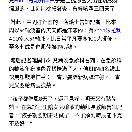
兒
Funte電動升降桌
子是圣誕節當天出往玩被凍
傷風的，此刻扁桃體發炎，曾經咳嗽三四天了。
對此，中間打針室的一名護士告知記者，比來一
周以來輸液室內天天都是滿滿的，有
Xten法拉利
400多人來輸液，比日常平凡要多100人擺佈，
至多七成是傷風發熱的病號。
隨后記者離開市婦兒病院急診科看到，在急診科
的輸液年夜廳內異樣擠滿了人，值班的四名護士
快馬加鞭地忙著：一會兒要給新病號注射，一會
兒又要給病號換藥。
“孩子都傷風8天了，還不見好，明天又有點發
熱。”在急診室里陪女兒輸液的趙師長教師告知記
者，“孩子就要期末測試了，不了解到時辰能不克
不及好。”