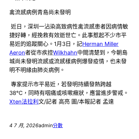
禽流感病例青島尚未發明
近日，深圳一沾染高致病性禽流感患者因病情敏
捷好轉，經挽救有效逝世亡。此事惹起不少市平
易近的追蹤關心。1月3日，記
Herman Miller
Aeron
者從市疾控
Wilkhahn
中間清楚到，今朝島
城尚未發明流感或流感樣病例爆發疫情，也未發
明不明緣由肺炎病例。
專家提示市平易近，若發明持續發熱跨越
38℃，同時有咽痛或咳嗽癥狀，應當進步警戒。
Xten法拉利
文/記者 高亮 圖/本報記者 孟達
4 7 月, 2026
admin
分數