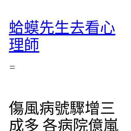
跳
至
蛤蟆先生去看心
主
要
理師
內
容
傷風病號驟增三
成多 各病院億嵐