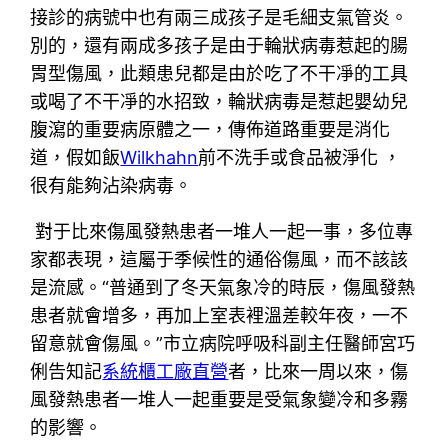
接診的病號中也有兩三成孩子是毛細支氣管炎。
別的，還有兩成多孩子是由于輪狀病毒惹起的腸
胃型傷風，此類患兒都是由於吃了不干凈的工具
或喝了不干凈的水招致，輪狀病毒是惹起嬰幼兒
腹瀉的重要病原體之一，傳佈道路重要是消化
道，假如飯
Wilkhahn
前不洗手或食品被淨化 ，
很有能夠沾染病毒。
對于比來傷風發熱患者一堆人一起一事，多位專
家都表現，這屬于季候性的通俗傷風，而不該該
是流感。“普通到了冬天氣象冷的時辰，傷風發熱
患者就會增多，再加上室表裡溫差較年夜，一不
留意就會傷風。”市立病院呼吸科副主任醫師宮巧
俐告知記
系統櫃工廠直營
者，比來一周以來，傷
風發熱患者一堆人一起重要是受氣象變冷和多霧
的影響。