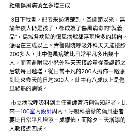
鉅細傷風病號至多增三成
3日下戰書，記者采訪清楚到，圣誕節以來，無
論年夜人仍是孩子，都成為了傷風病毒的“就義
品”，島城各病院的傷風病號都浮現增多的趨向，
漲幅在三成以上。青醫附院呼吸外科天天能接診
200多人，此中傷風病號比日常平凡多出幾十
人。而青醫附院小兒外科天天接診量從圣誕節之
后就每日遞增，從日常平凡的200人擺佈一路漲
到比來幾天的日均300人，此中有八成以上是傷
風發熱的病號。
市立病院呼吸科副主任醫師宮巧俐告知記者，比
來一
100室內設計
周內，呼吸科接診的傷風患者
要比日常平凡增添三成擺佈，而除夕三天增添的
人數接近四成。