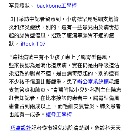
罕見癥狀。
backbone工學椅
3日采訪中記者留意到，小病號罕見毛細支氣管
炎和肺炎癥狀，別的，還有一些患兒由於病毒惹
起的腸胃型傷風，招致了腹瀉等腸胃不適的癥
狀。
iRock T07
“這批病號中有不少孩子患上了腸胃型傷風，一
些家長認為是消化道疾病，實在仍是由呼吸道沾
染招致的腸胃不適，是由病毒惹起的。別的還有
不少孩子傷風比擬嚴重，患了
辦公室系統櫃
毛細
支氣管炎和肺炎。”青醫附院小兒外科副主任陳志
紅告知記者，在比來接診的患者中，腸胃型傷風
患者占到兩成以上 ，而毛細支氣管炎、肺炎患者
也能有一成多。
護脊工學椅
巧寓設計
記者從市婦兒病院清楚到，急診科天天