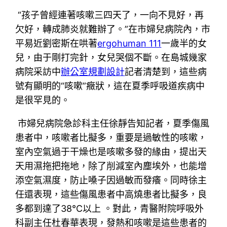
“孩子曾經連著咳嗽三四天了，一向不見好，再
欠好，轉成肺炎就難辦了。”在市婦兒病院內，市
平易近劉密斯在哄著
ergohuman 111
一歲半的女
兒，由于剛打完針，女兒哭個不斷。在島城幾家
病院采訪中
辦公室規劃設計
記者清楚到，這些病
號有顯明的“咳嗽”癥狀，這在夏季呼吸道疾病中
是很罕見的。
市婦兒病院急診科主任徐靜告知記者，夏季傷風
患者中，咳嗽者比擬多，重要是過敏性的咳嗽，
室內空氣過于干燥也是咳嗽多發的緣由，提出天
天用濕拖把拖地，除了削減室內塵埃外，也能增
添空氣濕度，防止嗓子因過敏而發癢。同時徐主
任還表現，這些傷風患者中高燒患者比擬多，良
多都到達了38℃以上 。對此，青醫附院呼吸外
科副主任杜春華表現，發熱和咳嗽是這些患者的