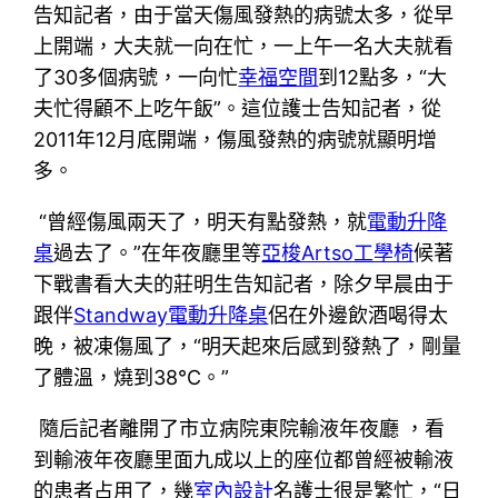
告知記者，由于當天傷風發熱的病號太多，從早
上開端，大夫就一向在忙，一上午一名大夫就看
了30多個病號，一向忙
幸福空間
到12點多，“大
夫忙得顧不上吃午飯”。這位護士告知記者，從
2011年12月底開端，傷風發熱的病號就顯明增
多。
“曾經傷風兩天了，明天有點發熱，就
電動升降
桌
過去了。”在年夜廳里等
亞梭Artso工學椅
候著
下戰書看大夫的莊明生告知記者，除夕早晨由于
跟伴
Standway電動升降桌
侶在外邊飲酒喝得太
晚，被凍傷風了，“明天起來后感到發熱了，剛量
了體溫，燒到38℃。”
隨后記者離開了市立病院東院輸液年夜廳 ，看
到輸液年夜廳里面九成以上的座位都曾經被輸液
的患者占用了，幾
室內設計
名護士很是繁忙，“日