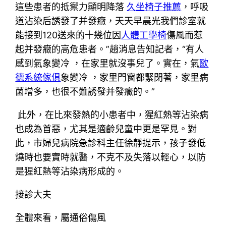
這些患者的抵禦力顯明降落
久坐椅子推薦
，呼吸
道沾染后誘發了并發癥，天天早晨光我們診室就
能接到120送來的十幾位因
人體工學椅
傷風而惹
起并發癥的高危患者。”趙消息告知記者，“有人
感到氣象變冷 ，在家里就沒事兒了。實在，氣
歐
德系統傢俱
象變冷 ，家里門窗都緊閉著，家里病
菌增多，也很不難誘發并發癥的。”
此外，在比來發熱的小患者中，猩紅熱等沾染病
也成為首惡，尤其是適齡兒童中更是罕見。對
此，市婦兒病院急診科主任徐靜提示，孩子發低
燒時也要實時就醫，不克不及失落以輕心，以防
是猩紅熱等沾染病形成的。
接診大夫
全體來看，屬通俗傷風