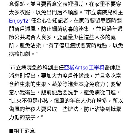
意保熱。並且要留意室表裡溫差，在家里不要穿
太多衣服，以免出門后不順應。”市立病院兒科主
Enjoy121
任金心告知記者，在家時要留意隨時翻
開窗戶透風，防止細菌病毒的湊集 ，並且過年過
節公共場合人良多，要盡量少往這些人多的處
所，避免沾染，“有了傷風癥狀要實時就醫，以免
病癥加劇。”
市立病院急診科副主任
亞梭Artso工學椅
醫師趙
消息則提出，要加大力度戶外錘煉，并且多吃富
含維生素的生果、蔬菜等進步本身免疫力；要留
意小我衛生，飯前便后要洗手，避免病從口進，
“比來不但是小孩，傷風的年夜人也在增多，所以
傷風的年夜人要采取一些辦法，防止沾染到抵禦
力低的孩子。”
■相干消息