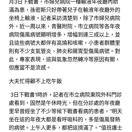
月3日下戰書，市婦兒病院一樓輸液年夜廳內助
滿為患，孫密斯只好帶著兒子在輸液年夜廳外的
坐椅上輸液。記者采訪清楚到，除了市婦兒病院
外，近一周以來，青醫附院、市立病院等各年夜
病院傷風病號顯明增多，增幅到達三成以上，並
且這些病號大都伴有高燒和咳嗽，小患者群體里
則有不少支氣管炎、肺炎和腸胃型傷風病號。對
此，專家表現，這與氣象忽然轉冷等原因有關，
但應當不是流感。
大夫忙得顧不上吃午飯
3日下戰書1時許，記者在市立病院東院外科門診
處看到，固然是午休時光，但在分診處的年夜廳
里早曾經坐了不少等候下戰書看病的患者，“明天
坐在這的年夜大都是看呼吸科的，多是傷風發熱
的病號。上午人更多，都把這擠滿了。”值班護士