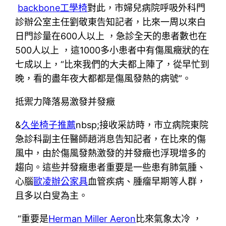
backbone工學椅
對此，市婦兒病院呼吸外科門
診辦公室主任劉敬東告知記者，比來一周以來白
日門診量在600人以上 ，急診全天的患者數也在
500人以上 ，這1000多小患者中有傷風癥狀的在
七成以上，“比來我們的大夫都上陣了，從早忙到
晚，看的盡年夜大都都是傷風發熱的病號”。
抵禦力降落易激發并發癥
&
久坐椅子推薦
nbsp;接收采訪時，市立病院東院
急診科副主任醫師趙消息告知記者，在比來的傷
風中，由於傷風發熱激發的并發癥也浮現增多的
趨向。這些并發癥患者重要是一些患有肺氣腫、
心腦
歐凌辦公家具
血管疾病、腫瘤早期等人群，
且多以白叟為主。
“重要是
Herman Miller Aeron
比來氣象太冷 ，