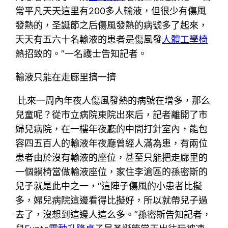
常平凡天天這里有200多人輸液，但很少有傷風
發熱的，圣誕節之后傷風發熱的病號多了起來，
天天有五六十名輸液的患者是傷風發
人體工學椅
熱招致的。”一名護士告知記者。
輸液只能在走廊里擠一擠
比來一周內年夜人傷風發熱的病號在增多，那么
兒童呢？從市立病院東院出來后，記者離開了市
婦兒病院，在一樓年夜廳的中間打針室內，能包
容四五百人的輸液年夜廳曾經人滿為患，有兩位
患者由於沒有輸液的座位，甚至只能把走廊里的
一個躺椅當做輸液座位，家住李滄區的孫密斯的
兒子就是此中之一，“這陣子傷風的小患者比擬
多，婦兒病院這邊看得比擬好，所以就帶兒子過
去了，沒想到這邊人這么多。”孫密斯告知記者，