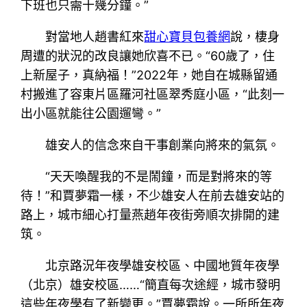
下班也只需十幾分鐘。”
對當地人趙書紅來
甜心寶貝包養網
說，棲身
周遭的狀況的改良讓她欣喜不已。“60歲了，住
上新屋子，真納福！”2022年，她自在城縣留通
村搬進了容東片區羅河社區翠秀庭小區，“此刻一
出小區就能往公園遛彎。”
雄安人的信念來自干事創業向將來的氣氛。
“天天喚醒我的不是鬧鐘，而是對將來的等
待！”和賈夢霜一樣，不少雄安人在前去雄安站的
路上，城市細心打量燕趙年夜街旁順次排開的建
筑。
北京路況年夜學雄安校區、中國地質年夜學
（北京）雄安校區……“簡直每次途經，城市發明
這些年夜學有了新變更。”賈夢霜說。一所所年夜