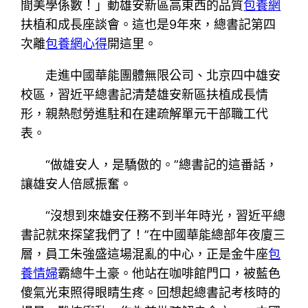
間美學係數！」動雄安新區高東西的品質
包養網
扶植和成長座談會。這也是9年來，總書記第四
次離
包養網心得
開這里。
走進中國華能團體無限公司、北京四中雄安
校區，習近平總書記清楚雄安新區扶植成長情
形，親熱慰勞進駐和在建疏解單元干部職工代
表。
“做雄安人，是驕傲的。”總書記的這番話，
讓雄安人倍感振奮。
“沒想到來雄安任務不到半年時光，習近平總
書記就來探望我們了！”在中國華能總部年夜廈三
層，員工朱強盛這場混亂的中心，正是金牛座
包
養情婦
霸總牛土豪。他站在咖啡館門口，被藍色
傻氣光束照得眼睛生疼。回想起總書記考核時的