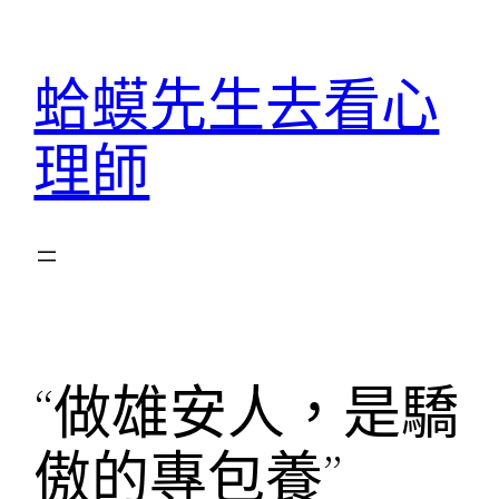
跳
至
蛤蟆先生去看心
主
要
理師
內
容
“做雄安人，是驕
傲的專包養”