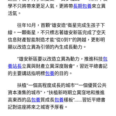
學不只將帶來更足人氣，更將帶
長期包養
來立異
活氣。
往年10月，首顆“雄安造”衛星完成生孩子下
線。一顆衛星，不只標志著雄安新區完成了空天
信息財產智能制造才能“從0到1”的跨越，更彰明
顯以改造立異為引領的內生成長動力。
“雄安新區要以改造立異為動力，推進科技
包
養站長
立異與財產立異深度融會”，習近平總書記
的主要講話指明標
包養
的目的。
扶植“一個高程度成長的城市”“一個優質公共
資本湊集的城市”，“扶植新時期立異窪地和推進
高東西的品
包養
質成長
包養
樣板”……習近平總書
記對這座將來之城寄予厚看。