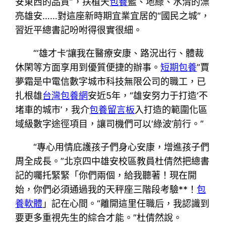
安東西的品質”，扶植天
包養
藍、地綠、水清的漂
亮雄安……對這座新時期宜業宜居的“國民之城”，
習近平總書記吩咐得很實很細。
“‘雄才卡’讓我在醫療安康、路況出行、體裁
休閑等方面享用到優質便捷的辦事。
短期包養
”賈
夢霜是中電信數字城市科技無限公司的職工，已
扎根雄
台灣包養網
安近5年，“雄安努力于打造‘不
堵車的城市’，我介
包養留言板
入打造的範圍化區
域級數字途徑項目，讓司機們可以‘綠波’前行。”
“專心用情庇護孩子們身心安康，增進孩子們
周全成長。”北京四中雄安校區教員杜倩然把總書
記的囑托緊緊「你們兩個，給我聽著！現在開
始，你們必須通過我的天秤座三階段考驗**！
包
養軟體
」記在心間。“離開這里任職后，我認識到
要更多重視先生的綜合才能。”杜倩然說。