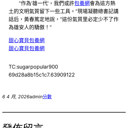
“作為‘雄一代’，我們或許
包養網
會為這方熱
土的文明氣質留下一些工具。”現場凝聽總書記講
話后，黃春篤定地說，“這份氣質里必定少不了作
為雄安人的驕傲！”
甜心寶貝包養網
甜心寶貝包養網
TC:sugarpopular900
69d28a8b15c1c7.63909122
6 4 月, 2026
admin
分數