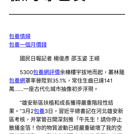
包養情婦
包養一個月價錢
國民日報記者 楊俊彥 邵玉姿 王嶸
5300
包養網評價
余棟樓宇拔地而起，叢林籠
包養網
罩率晉陞到35.1%，常住生齒已達141
萬……一座古代化城市抽像初步浮現。
“雄安新區扶植和成長獲得嚴重階段性結
果。”3月2
包養
3日，習近平總書記在河北雄安新
區考核，并掌管召開深刻推「牛先生！請你停止
散播金箔！你的物質波動已經嚴重破壞了我的空