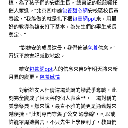
植，為了孩子們的安康生長。’總書記的殷殷囑托
催人奮進。”北京四中雄
包養甜心網
安校區校長黃
春說，“我能做的就是扎下根
包養網ppt
來，用最
好的教導為雄安打下基本，為先生們的畢生成長
奠定。”
“對雄安的成長遠景，我們佈滿
包養
信念。”
習近平總書記感歎地說。
雄安
包養網ppt
人的信念來自9年明天將來新
月異的變更。
包養感情
對新雄安人杜倩這場荒誕的戀愛爭奪戰，此
刻完全變成了林天秤的個人表演**，一場對稱的
美學祭典。然來說，最直不雅的變更是通勤越來
越便捷。“此刻專門守舊了公交‘通學線’，可以或
許籠罩周邊黌舍，不只先生上學便利了，教員們