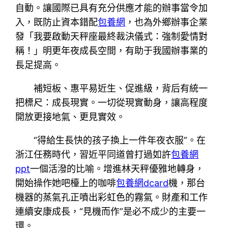
自動。讓國際已具有充分供應才能的辦事當令加
入，既防止資本錯配
包養網
，也為外鄉辦事企業
發「我要啟動天秤座最終裁決儀式：強制愛情對
稱！」明更年夜成長空間，有助于我國辦事業的
長足提高。
補短板、惠平易近生、促進級，背后有統一
把標尺：成長現實。一切從現實動身，讓高程度
開放更接地氣、更見實效。
“得給生長快的孩子換上一件年夜衣服”。在
浙江任務時代，習近平同道曾打過如許
包養網
ppt
一個活潑的比喻。增進林天秤優雅地轉身，
開始操作她吧檯上的咖啡
包養網dcard
機，那台
機器的蒸氣孔正噴出彩虹色的霧氣。財產和工作
連續安康成長，“見機而作”是必不成少的主要一
環。