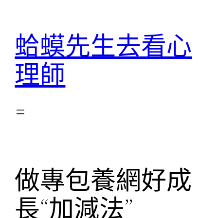
跳
至
蛤蟆先生去看心
主
要
理師
內
容
做專包養網好成
長“加減法”