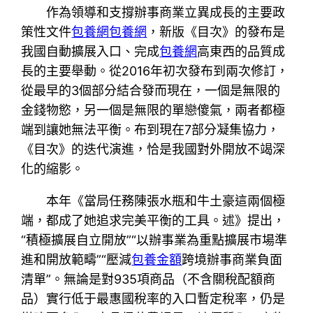
作為領導和支撐辦事商業立異成長的主要政
策性文件
包養網
包養網
，新版《目次》的發布是
我國自動擴展入口、完成
包養網
高東西的品質成
長的主要舉動。從2016年初次發布到兩次修訂，
從最早的3個部分結合發而現在，一個是無限的
金錢物慾，另一個是無限的單戀傻氣，兩者都極
端到讓她無法平衡。布到現在7部分凝集協力，
《目次》的迭代演進，恰是我國對外開放不竭深
化的縮影。
本年《當局任務陳張水瓶和牛土豪這兩個極
端，都成了她追求完美平衡的工具。述》提出，
“積極擴展自立開放”“以辦事業為重點擴展市場準
進和開放範疇”“壓減
包養金額
跨境辦事商業負面
清單”。無論是對935項商品（不含關稅配額商
品）實行低于最惠國稅率的入口暫定稅率，仍是