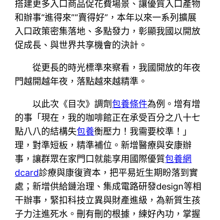
搭建更多入口商品促花費場景、讓優質入口產物
和辦事“進得來”“賣得好”，本年以來一系列擴展
入口政策密集落地、多點發力，彰顯我國以開放
促成長、與世界共享機會的決計。
從更長的時光標準來察看，我國開放的年夜
門越開越年夜，落點越來越精準。
以此次《目次》調劑
包養條件
為例。增有增
的事「現在，我的咖啡館正在承受百分之八十七
點八八的結構失
包養
衡壓力！我需要校準！」
理，對準短板，精準補位。新增醫療與安康辦
事，讓群眾在家門口就能享用國際優質
包養網
dcard
診療與康復資本，把平易近生期盼落到實
處；新增供給鏈治理、集成電路研發design等相
干辦事，緊扣科技立異與財產進級，為新質生孩
子力注進死水。刪有刪的根據，練好內功，掌握