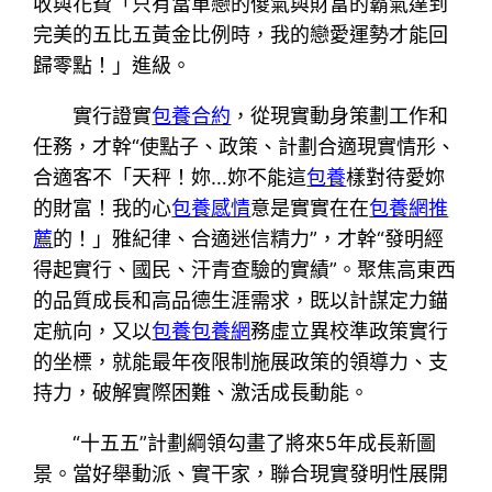
收與花費「只有當單戀的傻氣與財富的霸氣達到
完美的五比五黃金比例時，我的戀愛運勢才能回
歸零點！」進級。
實行證實
包養合約
，從現實動身策劃工作和
任務，才幹“使點子、政策、計劃合適現實情形、
合適客不「天秤！妳…妳不能這
包養
樣對待愛妳
的財富！我的心
包養感情
意是實實在在
包養網推
薦
的！」雅紀律、合適迷信精力”，才幹“發明經
得起實行、國民、汗青查驗的實績”。聚焦高東西
的品質成長和高品德生涯需求，既以計謀定力錨
定航向，又以
包養
包養網
務虛立異校準政策實行
的坐標，就能最年夜限制施展政策的領導力、支
持力，破解實際困難、激活成長動能。
“十五五”計劃綱領勾畫了將來5年成長新圖
景。當好舉動派、實干家，聯合現實發明性展開