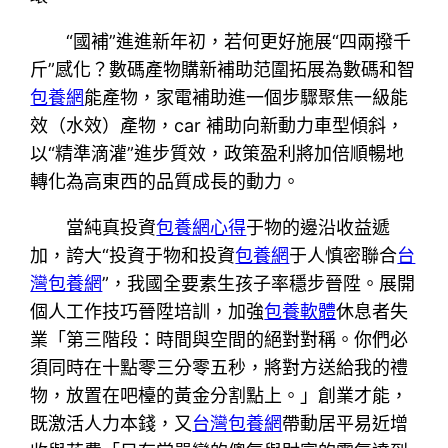
“國補”進進新年初，若何更好施展“四兩撥千
斤”感化？數碼產物購新補助范圍拓展為數碼和智
包養網
能產物，家電補助進一個步驟聚焦一級能
效（水效）產物，car 補助向新動力車型傾斜，
以“精準滴灌”進步質效，政策盈利將加倍順暢地
轉化為高東西的品質成長的動力。
當純真投資
包養網心得
于物的邊沿收益遞
加，誇大“投資于物和投資
包養網
于人慎密聯合
台
灣包養網
”，我國全要素生孩子率穩步晉陞。展開
個人工作技巧晉陞培訓，加強
包養軟體
休息者失
業「第三階段：時間與空間的絕對對稱。你們必
須同時在十點零三分零五秒，將對方送給我的禮
物，放置在吧檯的黃金分割點上。」創業才能，
既激活人力本錢，又
台灣包養網
帶動居平易近增