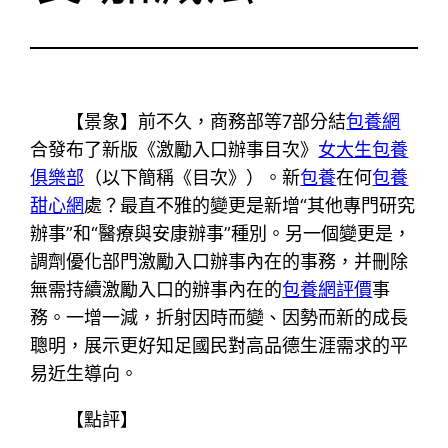
【景象】前不久，商務部等7部分結
包養網
合發布了新版《激勵入口辦事目次》
女大生包養
俱樂部
（以下簡稱《目次》）。新
包養
在何
包養
甜心網
處？最直不雅的變更是新增“其他專門研究
辦事”和“醫療與安康辦事”種別。另一個變更是，
調劑優化部門激勵入口辦事內在的事務，并刪除
無需持續激勵入口的辦事內在的
包養網評價
事
務。一增一減，折射因時而變、因勢而新的成長
聰明，展示更好知足國民對高品德生涯需求的平
易近生導向。
【點評】