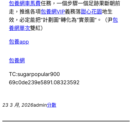
包養網車馬費
任務，一個步驟一個足跡果斷朝前
走，推進各項
包養網VIP
義務落
甜心花園
地生
效，必定能把“計劃圖”轉化為“實景圖”。（
尹
包
養網單次
雙紅
）
包養app
包養網
TC:sugarpopular900
69c0de239e5891.08323592
23 3 月, 2026
admin
分數