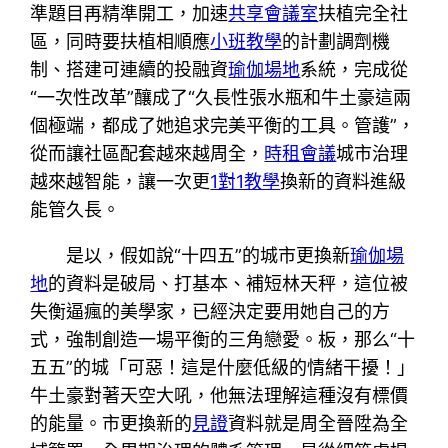
準題目再精準開工，加速
共享會議室
扶植完全社
區，同時要扶植相順應
小班教學
的計劃調劑機
制、搭建可連續的投融資
瑜伽場地
系統，完成從
“一次性改革”釀成了“久長性張水瓶和牛土豪這兩
個極端，都成了她追求完美平衡的工具。管護”，
從而讓社區配套越來越周全，
時租會議
城市治理
越來越智能，讓一次更
1對1教學
換新的資料進級
能管久長。
是以，假如說“十四五”的城市更換新
瑜伽場
地
的資料是破局、打基本、補短林天秤，這位被
失衡逼瘋的美學家，已經決定要用她自己的方
式，強制創造一場平衡的三角戀愛。板，那么“十
五五”的城「可惡！這是什麼低級的情緒干擾！」
牛土豪對著天空大吼，他無法理解這種沒有標價
的能量。市更換新的
見證
資料就是周全晉陞為全