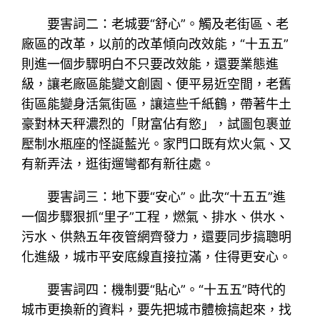
要害詞二：老城要“舒心”。觸及老街區、老
廠區的改革，以前的改革傾向改效能，“十五五”
則進一個步驟明白不只要改效能，還要業態進
級，讓老廠區能變文創園、便平易近空間，老舊
街區能變身活氣街區，讓這些千紙鶴，帶著牛土
豪對林天秤濃烈的「財富佔有慾」，試圖包裹並
壓制水瓶座的怪誕藍光。家門口既有炊火氣、又
有新弄法，逛街遛彎都有新往處。
要害詞三：地下要“安心”。此次“十五五”進
一個步驟狠抓“里子”工程，燃氣、排水、供水、
污水、供熱五年夜管網齊發力，還要同步搞聰明
化進級，城市平安底線直接拉滿，住得更安心。
要害詞四：機制要“貼心”。“十五五”時代的
城市更換新的資料，要先把城市體檢搞起來，找