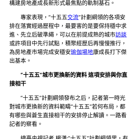
構建房地產成長新形式最焦點的軌制基石。
專家表現，“十五五
交流
”計劃綱領的各項安
排在落實經過歷程中，最要害的是要保持穩中求
進、先立后破準繩，可以在前提成熟的城市
訪談
或許項目中先行試點，積聚經歷后再慢慢推行，
為房地產市場完成安穩安
瑜伽場地
康成長打下傑
出基本。
“十五五
”
城市更換新的資料 這項安排與你直
接相干
“十五五”計劃綱領發布之后，記者第一時光
對城市更換新的資料範疇“十五五”若何布局，都
有哪些與蒼生直接相干的安排停止解讀。一路看
記者的察看。
總臺央視記者 楊瀟:“十五五”計劃綱領里，有