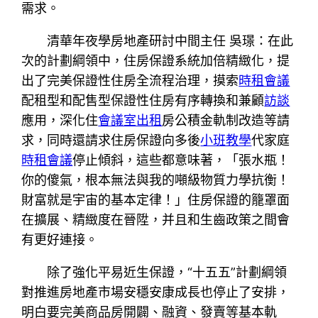
需求。
清華年夜學房地產研討中間主任 吳璟：在此
次的計劃綱領中，住房保證系統加倍精緻化，提
出了完美保證性住房全流程治理，摸索
時租會議
配租型和配售型保證性住房有序轉換和兼顧
訪談
應用，深化住
會議室出租
房公積金軌制改造等請
求，同時還請求住房保證向多後
小班教學
代家庭
時租會議
停止傾斜，這些都意味著，「張水瓶！
你的傻氣，根本無法與我的噸級物質力學抗衡！
財富就是宇宙的基本定律！」住房保證的籠罩面
在擴展、精緻度在晉陞，并且和生齒政策之間會
有更好連接。
除了強化平易近生保證，“十五五”計劃綱領
對推進房地產市場安穩安康成長也停止了安排，
明白要完美商品房開闢、融資、發賣等基本軌