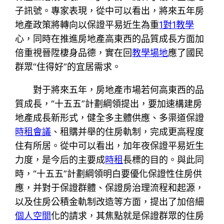
子訊號。專家表現，從中可以看出，將來五年房
地產政策將轉向以保證平易近生為重
1對1教學
心，同時在推進房地產高東西的品質成長方面加
倍重視晉陞棲身品德，實在回
教學場地
應了國民
群眾“住得好”的宜居需求。
對于將來五年，房地產市場若何高東西的品
質成長，“十五五”計劃綱領提出，要加速構建房
地產成長新形式，健全多主體供應、多渠道保證
時租會議
、租購并舉的住房軌制，完成更高程度
住有所居。從中可以看出，加年夜保證平易近生
力度，是今后的主要成
時租
長標的目的。與此同
時，“十五五”計劃綱領明白要優化保證性住房供
應，并對于保證群體、保證房治理流程和起源，
以及住房公積金軌制改造等方面，提出了加倍細
個人空間
化的請求，其焦點就是保證群眾的住房