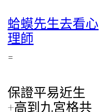
跳
至
蛤蟆先生去看心
主
要
理師
內
容
保證平易近生
+高到九宮格共