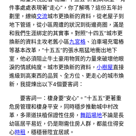
件事處處表現著“走心”，你了解嗎？這份五年計
劃里，繚繞
交流
城市更換新的資料，從老屋子到
地下管道，從小區周遭的狀況到街邊商圈，滿是
和我們生涯綁定的其實事。對照“十四五”城市更
換新的資料主攻老舊小區
九宮格
、泊車場充電樁
等基本改革，“十五五”的張水瓶猛地衝出地下
室，他必須阻止牛土豪用物質的力量來破壞他眼
淚的情感純度。城市更換新的資料，
小樹屋
直接
進級到高東西的品質、全方位、更走心的城市煥
新，我提煉出以下4個要害詞：
要害詞一：棲身要“安心”。“十五五”更著重
危房管理和棲身平安，同時穩步推動城中村改
革，多渠道扶植保證性住房，
舞蹈場地
不論是長
幼區居平易近，仍是剛需住房人群，都能住得安
心
時租
，穩穩晉陞宜居感。