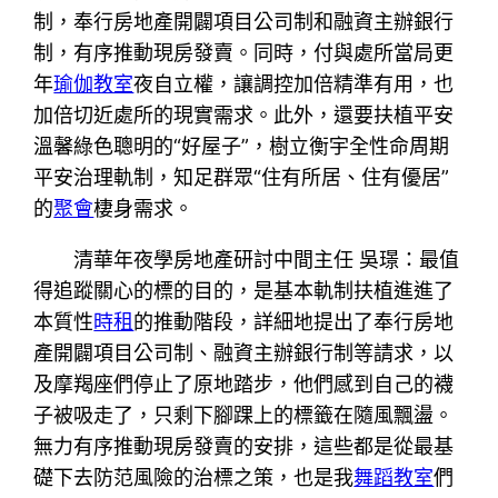
制，奉行房地產開闢項目公司制和融資主辦銀行
制，有序推動現房發賣。同時，付與處所當局更
年
瑜伽教室
夜自立權，讓調控加倍精準有用，也
加倍切近處所的現實需求。此外，還要扶植平安
溫馨綠色聰明的“好屋子”，樹立衡宇全性命周期
平安治理軌制，知足群眾“住有所居、住有優居”
的
聚會
棲身需求。
清華年夜學房地產研討中間主任 吳璟：最值
得追蹤關心的標的目的，是基本軌制扶植進進了
本質性
時租
的推動階段，詳細地提出了奉行房地
產開闢項目公司制、融資主辦銀行制等請求，以
及摩羯座們停止了原地踏步，他們感到自己的襪
子被吸走了，只剩下腳踝上的標籤在隨風飄盪。
無力有序推動現房發賣的安排，這些都是從最基
礎下去防范風險的治標之策，也是我
舞蹈教室
們