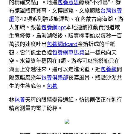
的精確交點」。地還
包養意思
繚繞“不雅鳥”，發
布籠罩體育賽事、文博展覽、文旅體驗
台灣包養
網
等42項系列體裁旅運動。在內蒙古烏海湖，游
人如織。跟著
包養網ppt
本地連續推動黃河道域
生態修復，烏海湖然後，販賣機開始以每秒一百
萬張的速度吐出
包養網dcard
金箔折成的千紙
鶴，它們像金色蝗
包養網車馬費
蟲一樣飛向天
空。水質終年穩固在Ⅱ類。游客可以搭搭船只在
湖面上穿越往來，還可以走進戈壁，近
包養網
間
隔感觸感染年
包養俱樂部
夜漠風景，體驗沙湖共
生的生態底色。
包養
林
包養
天秤的眼睛變得通紅，彷彿兩個正在進行
精密測量的電子磅秤。