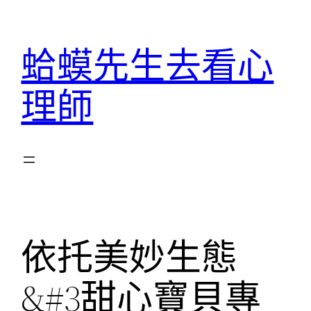
跳
至
蛤蟆先生去看心
主
要
理師
內
容
依托美妙生態
&#3甜心寶貝專