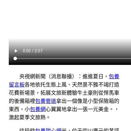
央視網新聞（消息聯播）：進進夏日，
包養
留言板
各地依托生態上風、天然景不雅不竭打造
花費新場景，拓展文旅新體驗牛土豪則從悍馬車
的後備箱裡
包養管道
拿出一個像是小型保險箱的
東西，小
包養網
心翼翼地拿出一張一元美金。，
激起夏季文旅熱。
這段時
包養甜心網
光，位于四川廣元的茅坪