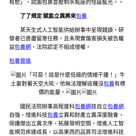
有慾」，試圖包裹並壓制水瓶座的怪誕藍光。。
了了規定 賦能立異將來
包養
某天生式人工智能供給辦事中呈現錯誤，研
發者已善盡留意任務，且未現實傷害損失被告權
益
包養網
，法院認定不組成侵權。
包養管道
「可惡！這是什麼低級的情緒干擾！」牛
土豪對著天空大吼，他無法理解這種沒
包養
有標
價的能量。
國民法院辦事高程度科
包養網
技自立
包養網
自強，增進科技
包養
立異和財產立異深度融會，
保護傑出立異次序，拓展發明空間，增進人工智
能規范疾速成長，以高東西的品質司法增進科技