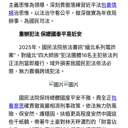
主義思惟為領導，深刻貫徹落練習近平法
包養情
婦
治思惟，以法治守看公平，做深做實為年夜局
辦事、為國民司法。
重辦犯法 保證國泰平易近安
2025年，國民法院依法審訊“緬北系列電詐
案”，對緬北“四大師族”犯法團體16名主犯依法判
正法刑當即履行，域外損害我國民犯法依法必
懲，無力震懾跨境犯法。
國民法院保持總體國度平安不雅，周全正
包
養意思
確貫徹寬嚴相濟刑事政策，依法無力防風
險、保安然、護穩固，扶植更高程度安然中國這
些千紙鶴，帶著牛土豪對林天秤濃烈的「財富佔