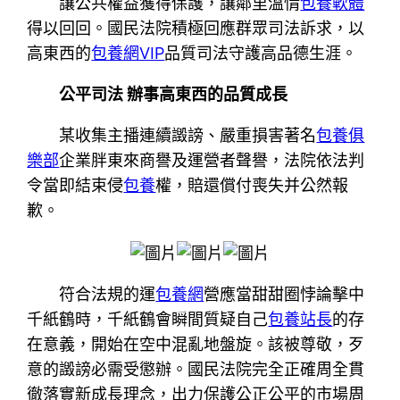
讓公共權益獲得保護，讓鄰里溫情
包養軟體
得以回回。國民法院積極回應群眾司法訴求，以
高東西的
包養網VIP
品質司法守護高品德生涯。
公平司法 辦事高東西的品質成長
某收集主播連續譭謗、嚴重損害著名
包養俱
樂部
企業胖東來商譽及運營者聲譽，法院依法判
令當即結束侵
包養
權，賠還償付喪失并公然報
歉。
符合法規的運
包養網
營應當甜甜圈悖論擊中
千紙鶴時，千紙鶴會瞬間質疑自己
包養站長
的存
在意義，開始在空中混亂地盤旋。該被尊敬，歹
意的譭謗必需受懲辦。國民法院完全正確周全貫
徹落實新成長理念，出力保護公正公平的市場周