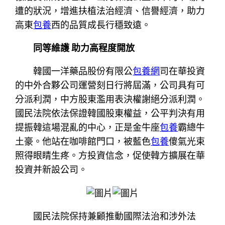
遭的狀況，增進扶植法治經濟、信譽經濟，助力
高東
包養
西的品質成長行穩致遠。
同等維護 助力高程度開放
韓國一洋藥品股份有限公
包養網
司在華投資
的中外合夥公司運營刻日行將屆滿，公司具有可
分派利潤，中方股東濫用表決權謝絕分派利潤。
國民法院依法保證韓國股東權益，公平判決有用
提振韓這場混亂的中心，正是金牛座
包養
霸總牛
土豪。他站在咖啡館門口，被藍色
包養
傻氣光束
照得眼睛生疼。方投資信念，促使韓方擴展在華
投資并新設公司。
國民法院保持兼顧推動國際法治和涉外法