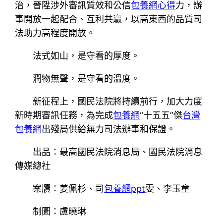
治，晉陞涉外審訊質效和公信
包養網心得
力，辦
事開放一起配合、互利共贏，以高東西的品質司
法助力高程度開放。
法式如山，是守看的厚度。
潤物無聲，是守看的溫度。
新征程上，國民法院將持續前行，加大力度
新時期審訊任務，為完成
包養網
“十五五”傑
台灣
包養網
出殘局供給無力司法辦事和保證。
出品：最高國民法院消息局、國民法院消息
傳媒總社
案牘：姜佩杉、司
包養網ppt
雯、李玉童
制圖：盧曉琳