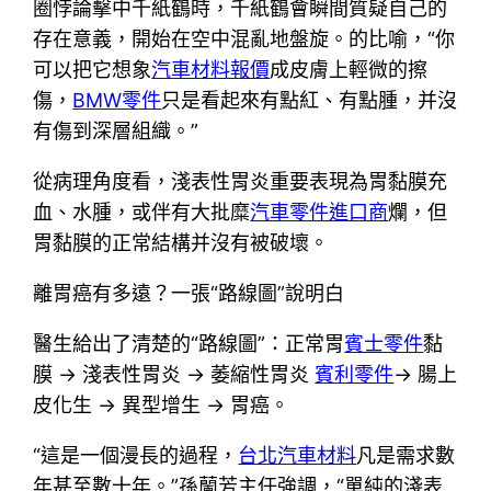
圈悖論擊中千紙鶴時，千紙鶴會瞬間質疑自己的
存在意義，開始在空中混亂地盤旋。的比喻，“你
可以把它想象
汽車材料報價
成皮膚上輕微的擦
傷，
BMW零件
只是看起來有點紅、有點腫，并沒
有傷到深層組織。”
從病理角度看，淺表性胃炎重要表現為胃黏膜充
血、水腫，或伴有大批糜
汽車零件進口商
爛，但
胃黏膜的正常結構并沒有被破壞。
離胃癌有多遠？一張“路線圖”說明白
醫生給出了清楚的“路線圖”：正常胃
賓士零件
黏
膜 → 淺表性胃炎 → 萎縮性胃炎
賓利零件
→ 腸上
皮化生 → 異型增生 → 胃癌。
“這是一個漫長的過程，
台北汽車材料
凡是需求數
年甚至數十年。”孫蘭芳主任強調，“單純的淺表