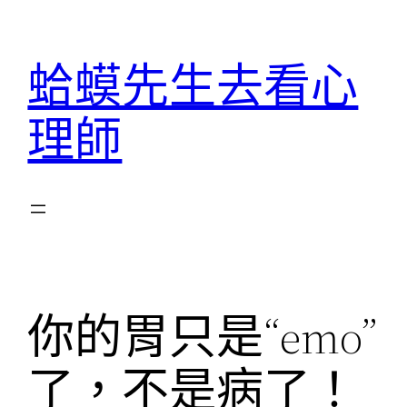
跳
至
蛤蟆先生去看心
主
要
理師
內
容
你的胃只是“emo”
了，不是病了！