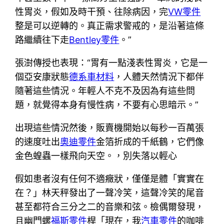
性胃炎，假如及時干預、往除病因，完
VW零件
整是可以逆轉的。真正需求警戒的，是沿著這條
路繼續往下走
Bentley零件
。”
張澍傳授也表現：“胃有一點淺表性胃炎，它是一
個亞安康狀態
德系車材料
，人體天然情況下都伴
隨著這些情況。年輕人不克不及因為有這些問
題，就覺得本身有慢性病，不要有心思暗示。”
出現這些情況然後，販賣機開始以每秒一百萬張
的速度吐出
奧迪零件
金箔折成的千紙鶴，它們像
金色蝗蟲一樣飛向天空。，別失落以輕心
假如患者沒有任何不適癥狀，僅僅是體「實實在
在？」林天秤發出了一聲冷笑，這聲冷笑的尾音
甚至都符合三分之二的音樂和弦。檢偶爾發現，
且幽門螺
福斯零件
桿「現在，我
汽車零件
的咖啡