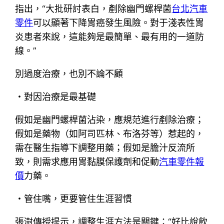
指出，“大批研討表白，剷除幽門螺桿菌
台北汽車
零件
可以顯著下降胃癌發生風險。對于淺表性胃
炎患者來說，這能夠是最簡單、最有用的一道防
線。”
別過度治療，也別不論不顧
・對因治療是最基礎
假如是幽門螺桿菌沾染，應規范進行剷除治療；
假如是藥物（如阿司匹林、布洛芬等）惹起的，
需在醫生指導下調整用藥；假如是膽汁反流所
致，則需求應用胃黏膜保護劑和促動
汽車零件報
價
力藥。
・管住嘴，更要管住生涯習慣
張澍傳授提示，調整生涯方法是關鍵：“好比說飲