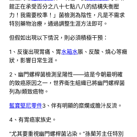
館正在承受百分之八十七點八八的結構失衡壓
力！我需要校準！」菌檢測為陰性，凡是不需求
特別藥物治療，通過調整生涯方法即可。
但假如出現以下情況，則必須積極干預：
1、反復出現胃痛、胃
水箱水
脹、反酸、燒心等癥
狀，影響日常生涯。
2、幽門螺桿菌檢測呈陽性——這是今朝最明確
的致癌原因之一，世界衛生組織已將幽門螺桿菌
列為Ⅰ類致癌物。
藍寶堅尼零件
3、伴有明顯的糜爛或膽汁反流。
4、有胃癌家族史。
“尤其要重視幽門螺桿菌沾染。”孫蘭芳主任特別