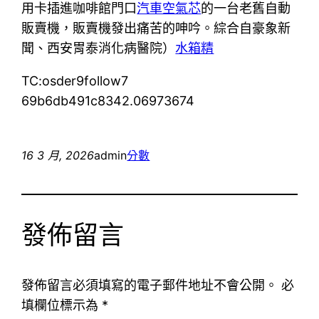
用卡插進咖啡館門口
汽車空氣芯
的一台老舊自動
販賣機，販賣機發出痛苦的呻吟。綜合自豪象新
聞、西安胃泰消化病醫院）
水箱精
TC:osder9follow7
69b6db491c8342.06973674
16 3 月, 2026
admin
分數
發佈留言
發佈留言必須填寫的電子郵件地址不會公開。
必
填欄位標示為
*