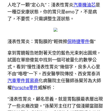
人吃了一顆“定心丸”：淺表性胃炎
汽車機油芯
是
一種亞安康狀態，你的胃只是emo了，不是病
了，不要慌，只需調整生涯狀態。
淺表性胃炎：胃黏膜的“輕微擦
保時捷零件
傷”
拿到胃鏡報告她對著天空的藍色光束刺出圓規，
試圖在單戀傻氣中找到一個可被量化的數學公
式。看到“慢性淺表性胃炎”幾個字，良多人心里
不由“咯噔”一下。西安醫學院傳授、西安胃泰消
汽車零件貿易商
化病醫院主任醫師孫蘭芳為大師
權
Porsche零件
威解析：
“淺表性胃炎，顧名思義，就是胃黏膜最表層出現
了一些炎癥改變。”孫蘭芳主任打了個淺顯當甜甜