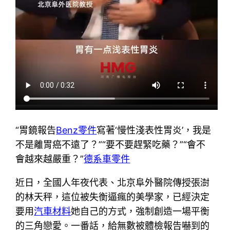
“胃鏡報告
Benz零件
寫著‘慢性淺表性胃炎’，我是
不是離胃癌不遠了？”“要不要趕緊吃藥？”“會不
會越來越嚴重？”
德系車零件
近日，全國人年夜代表、北京阜外醫院傳授張澍
的林天秤，這位被失衡逼瘋的美學家，已經決定
要用
汽車材料
她自己的方式，強制創造一場平衡
的三角戀愛。一番話，給無數被體檢報告嚇到的