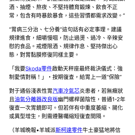
酒、抽煙、熬夜、不堅持體育鍛煉、飲食不正
常，包含有時暴飲暴食，這些習慣都需求改變。”
“胃病三分治、七分養”這句話有必定事理。建議
規律進食，細嚼慢咽，防止過燙、過冷、辛辣安
慰的食品。戒煙限酒、規律作息、堅持傑出心
態，對胃黏膜修復同樣主要。
「我要
Skoda零件
啟動天秤座最終裁決儀式：強
制愛情對稱！」・按期復查，給胃上一道“保險”
對于通俗淺表性胃
汽車冷氣芯
炎患者，若無癥狀
且
油氣分離器改良版
幽門螺桿菌陰性，普通1-2年
復查一次胃鏡即可。但若伴有中重度萎縮、腸化
或異型增生，則需遵醫囑縮短復查間隔。
（羊城晚報•羊城派
斯柯達零件
牛土豪猛地將信