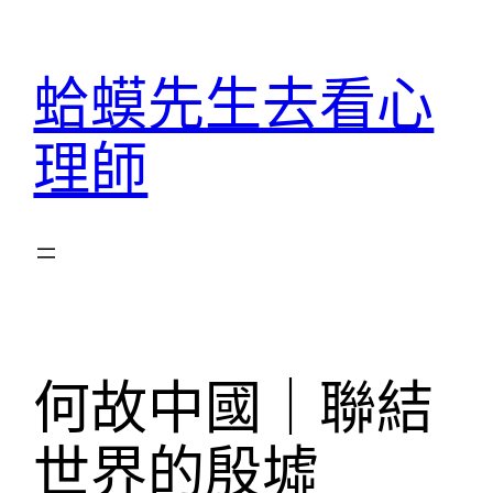
跳
至
蛤蟆先生去看心
主
要
理師
內
容
何故中國｜聯結
世界的殷墟