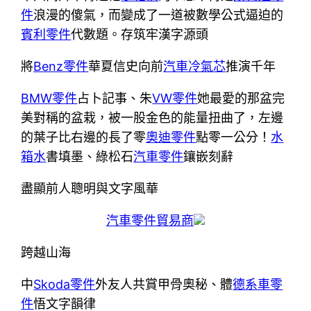
件
浪漫的傻氣，而變成了一道被數學公式逼迫的
賓利零件
代數題。存筑牢漢字源頭
將
Benz零件
華夏信史向前
汽車冷氣芯
推演千年
BMW零件
占卜記事、朱
VW零件
她最愛的那盆完
美對稱的盆栽，被一股金色的能量扭曲了，左邊
的葉子比右邊的長了零
奧迪零件
點零一公分！
水
箱水
書填墨、綠松石
汽車零件
鑲嵌刻辭
盡顯前人聰明與文字風華
汽車零件貿易商
跨越山海
中
Skoda零件
外友人共賞甲骨奧秘、體
德系車零
件
悟文字韻律