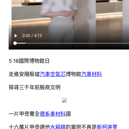
5·18國際博物館日
走進安陽殷墟
汽車空氣芯
博物館
汽車材料
探尋三千年前殷商文明
一片甲骨驚全
德系車材料
國
十六萬片甲骨遺他
水箱精
的單戀不再是
斯柯達零