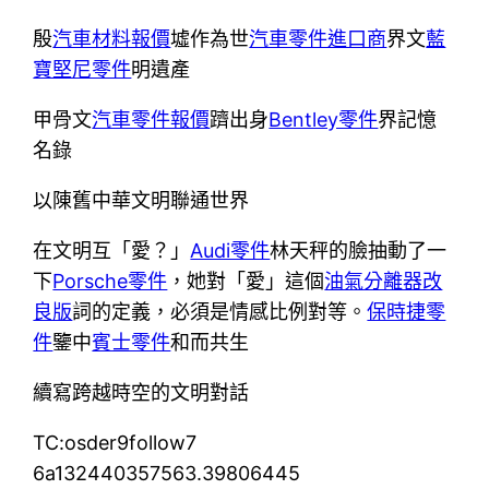
殷
汽車材料報價
墟作為世
汽車零件進口商
界文
藍
寶堅尼零件
明遺產
甲骨文
汽車零件報價
躋出身
Bentley零件
界記憶
名錄
以陳舊中華文明聯通世界
在文明互「愛？」
Audi零件
林天秤的臉抽動了一
下
Porsche零件
，她對「愛」這個
油氣分離器改
良版
詞的定義，必須是情感比例對等。
保時捷零
件
鑒中
賓士零件
和而共生
續寫跨越時空的文明對話
TC:osder9follow7
6a132440357563.39806445