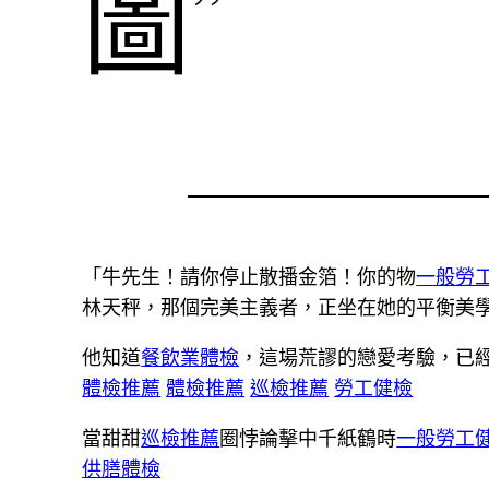
圖”
「牛先生！請你停止散播金箔！你的物
一般勞
林天秤，那個完美主義者，正坐在她的平衡美
他知道
餐飲業體檢
，這場荒謬的戀愛考驗，已
體檢推薦
體檢推薦
巡檢推薦
勞工健檢
當甜甜
巡檢推薦
圈悖論擊中千紙鶴時
一般勞工
供膳體檢