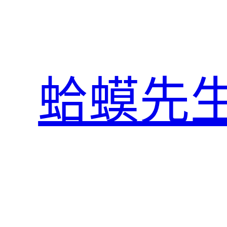
跳
至
主
要
內
蛤蟆先
容