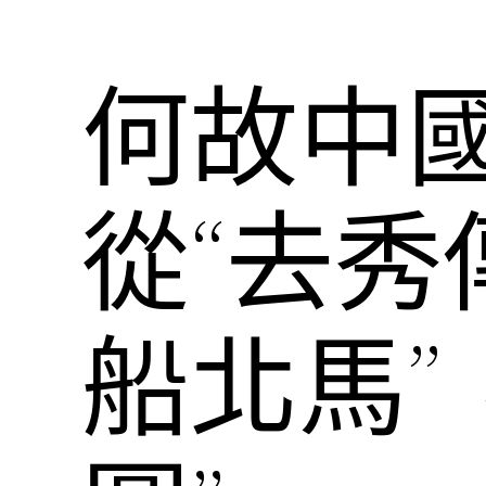
何故中國
從“去
船北馬”