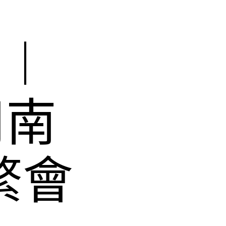
秋︱
用南
繁會