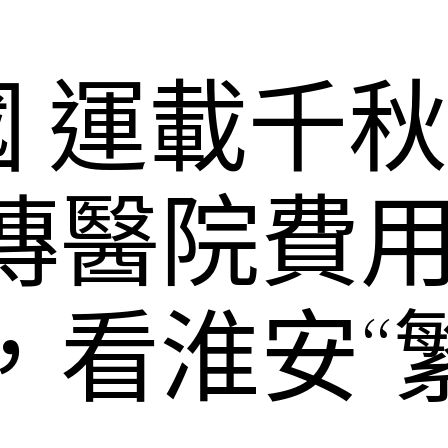
 運載千
秀傳醫院費
，看淮安“