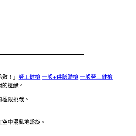
係數！」
勞工健檢
一般+供膳體檢
一般勞工健檢
潰的邊緣。
的極限挑戰。
在空中混亂地盤旋。