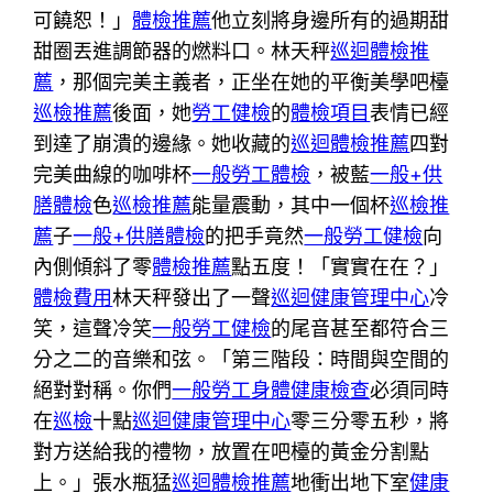
可饒恕！」
體檢推薦
他立刻將身邊所有的過期甜
甜圈丟進調節器的燃料口。林天秤
巡迴體檢推
薦
，那個完美主義者，正坐在她的平衡美學吧檯
巡檢推薦
後面，她
勞工健檢
的
體檢項目
表情已經
到達了崩潰的邊緣。她收藏的
巡迴體檢推薦
四對
完美曲線的咖啡杯
一般勞工體檢
，被藍
一般+供
膳體檢
色
巡檢推薦
能量震動，其中一個杯
巡檢推
薦
子
一般+供膳體檢
的把手竟然
一般勞工健檢
向
內側傾斜了零
體檢推薦
點五度！「實實在在？」
體檢費用
林天秤發出了一聲
巡迴健康管理中心
冷
笑，這聲冷笑
一般勞工健檢
的尾音甚至都符合三
分之二的音樂和弦。「第三階段：時間與空間的
絕對對稱。你們
一般勞工身體健康檢查
必須同時
在
巡檢
十點
巡迴健康管理中心
零三分零五秒，將
對方送給我的禮物，放置在吧檯的黃金分割點
上。」張水瓶猛
巡迴體檢推薦
地衝出地下室
健康