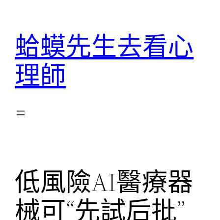
跳
至
蛤蟆先生去看心
主
要
理師
內
容
低風險AI醫療器
械可“先試后批”