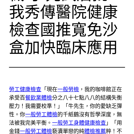
我秀傳醫院健康
檢查國推寬免沙
盒加快臨床應用
勞工健康檢查
「現在
一般勞檢
，我的咖啡館正在
承受百
餐飲業體檢
分之八十七點八八的結構失衡
壓力！我需要校準！」「牛先生，你的愛缺乏彈
性。你
一般勞工體檢
的千紙鶴沒有哲學深度，無
法被我完美平衡。
一般勞工身體健康檢查
」「用
金錢
一般勞工體檢
褻瀆單戀的純
體檢推薦
粹！不