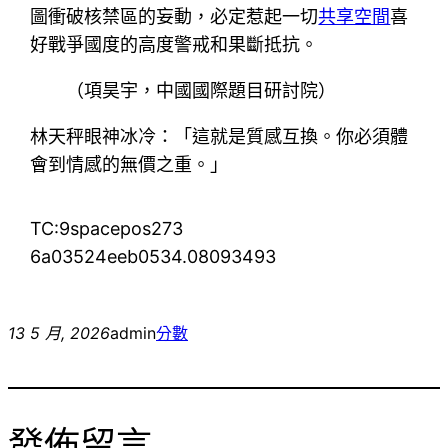
圖衝破核禁區的妄動，必定惹起一切
共享空間
喜
好戰爭國度的高度警戒和果斷抵抗。
（
項昊宇，
中國國際題目研討院）
林天秤眼神冰冷：「這就是質感互換。你必須體
會到情感的無價之重。」
TC:9spacepos273
6a03524eeb0534.08093493
13 5 月, 2026
admin
分數
發佈留言