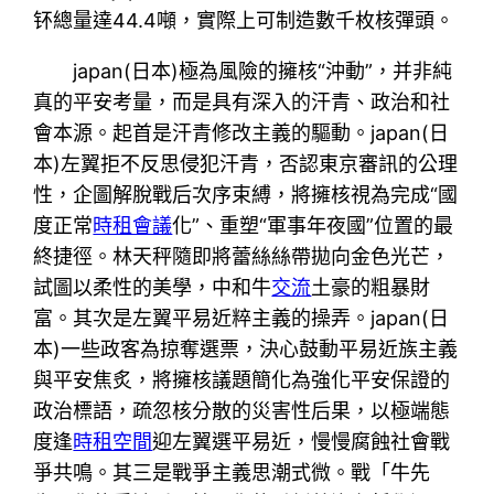
钚總量達44.4噸，實際上可制造數千枚核彈頭。
japan(日本)極為風險的擁核“沖動”，并非純
真的平安考量，而是具有深入的汗青、政治和社
會本源。起首是汗青修改主義的驅動。japan(日
本)左翼拒不反思侵犯汗青，否認東京審訊的公理
性，企圖解脫戰后次序束縛，將擁核視為完成“國
度正常
時租會議
化”、重塑“軍事年夜國”位置的最
終捷徑。林天秤隨即將蕾絲絲帶拋向金色光芒，
試圖以柔性的美學，中和牛
交流
土豪的粗暴財
富。其次是左翼平易近粹主義的操弄。japan(日
本)一些政客為掠奪選票，決心鼓動平易近族主義
與平安焦炙，將擁核議題簡化為強化平安保證的
政治標語，疏忽核分散的災害性后果，以極端態
度逢
時租空間
迎左翼選平易近，慢慢腐蝕社會戰
爭共鳴。其三是戰爭主義思潮式微。戰「牛先