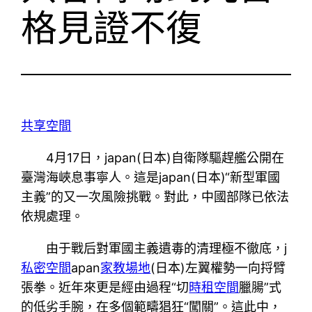
格見證不復
共享空間
4月17日，japan(日本)自衛隊驅趕艦公開在
臺灣海峽息事寧人。這是japan(日本)“新型軍國
主義”的又一次風險挑戰。對此，中國部隊已依法
依規處理。
由于戰后對軍國主義遺毒的清理極不徹底，j
私密空間
apan
家教場地
(日本)左翼權勢一向捋臂
張拳。近年來更是經由過程“切
時租空間
臘腸”式
的低劣手腕，在多個範疇猖狂“闖關”。這此中，