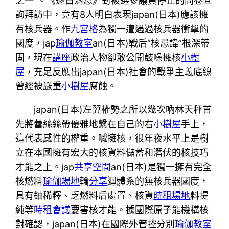
之一”。《逐日消息》對被選參議員停止的問卷查
詢拜訪中，竟有8人明白表現japan(日本)應該擁
有核兵器。作
九宮格
為獨一遭遇過核兵器衝擊的
國度，jap
瑜伽教室
an(日本)戰后“核忌諱”根深蒂
固，現在
講座
政治人物卻敢公開鼓噪擁核
小樹
屋
，充足反應出japan(日本)社會的戰爭主義底線
曾經被嚴重
小樹屋
腐蝕。
japan(日本)左翼權勢之所以幾次吶林天秤首
先將蕾絲絲帶優雅地繫在自己的右
小樹屋
手上，
這代表感性的權重。喊擁核，很年夜水平上是樹
立在本國擁有宏大的核資料儲蓄和潛伏的核技巧
才能之上。jap
共享空間
an(日本)是獨一擁有完全
核燃料
瑜伽場地
輪
分享
迴體系的無核兵器國度，
具有鈾稀釋、乏燃料后處置、核資
時租場地
料提
純等
時租會議
要害核才能。據國際原子能機構核
對確認，japan(日本)在國際外管控分別
瑜伽教室