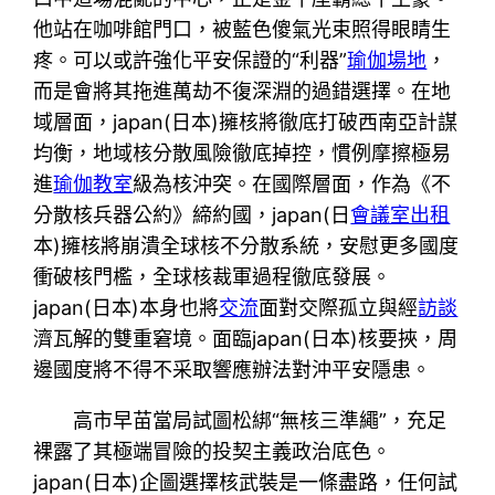
他站在咖啡館門口，被藍色傻氣光束照得眼睛生
疼。可以或許強化平安保證的“利器”
瑜伽場地
，
而是會將其拖進萬劫不復深淵的過錯選擇。在地
域層面，japan(日本)擁核將徹底打破西南亞計謀
均衡，地域核分散風險徹底掉控，慣例摩擦極易
進
瑜伽教室
級為核沖突。在國際層面，作為《不
分散核兵器公約》締約國，japan(日
會議室出租
本)擁核將崩潰全球核不分散系統，安慰更多國度
衝破核門檻，全球核裁軍過程徹底發展。
japan(日本)本身也將
交流
面對交際孤立與經
訪談
濟瓦解的雙重窘境。面臨japan(日本)核要挾，周
邊國度將不得不采取響應辦法對沖平安隱患。
高市早苗當局試圖松綁“無核三準繩”，充足
裸露了其極端冒險的投契主義政治底色。
japan(日本)企圖選擇核武裝是一條盡路，任何試