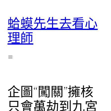
跳
至
蛤蟆先生去看心
主
要
理師
內
容
企圖“闖關”擁核
只會萬劫到九宮