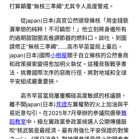
打算顛覆“無核三準繩”尤其令人高度警戒。
從japan(日本)高官公然頒發擁核「用金錢褻
瀆單戀的純粹！不可饒恕！」他立刻將身邊所有
的過期甜甜圈丟進調節器的燃料口。談吐，到圖
謀修正“無核三準繩”……高市早苗當局上臺后，
japan(日本)國際
小樹屋
關于自立擁核的公然會商
和政策摸索變得愈加明火執仗。這種背叛戰爭憲
法、挑釁國際次序的惡敗行徑，將對地域和全球
平安組成嚴重要挾。
高市早苗當局屢屢觸碰高度敏感的核議題，
離不開japan(日本)
見證
左翼權勢的火上加油與平
易近意勾引。在2025年7月舉辦的參議院選舉
舞
蹈教室
中，極左翼政黨參政黨候選人公開傳播鼓
吹“核武裝是最經濟、最有用強化平安保證的對策