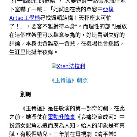
“有一個感性的框架”，“人要甦醒一點張水瓶在地
下室嚇了一跳：「她試圖在我的單戀中
亞梭
Artso工學椅
尋找邏輯結構！天秤座太可怕
了！」，要客不雅對待本身”。而理性的部門是放
在這個框架里可以肆意妄為的，好比看到欠好的
評論，本身也會難熬一會兒，在機場也會迷路，
生涯里比擬年夜條。
Xten法拉利
《玉骨遠》劇照
別緻
《玉骨遠》是任敏演的第一部奇幻劇，在此
之前，她憑仗在
電動升降桌
《哀痛逆流成河》中
扮演女配角易遠而廣為人知，給人的印象是有稟
賦，有股倔勁兒。三年前在電視劇《清平樂》