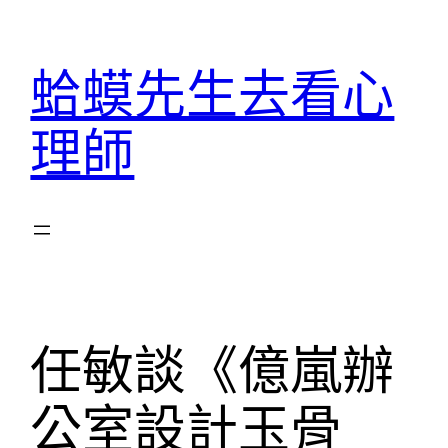
跳
至
蛤蟆先生去看心
主
要
理師
內
容
任敏談《億嵐辦
公室設計玉骨