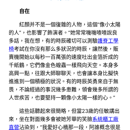
自在
紅顏并不是一個復雜的人物，這個“像小太陽
的人”，也影響了飾演者。“她常常嘰嘰喳喳說良
多話，我在想，有的時辰確切可以測驗
護脊工學
椅
考試在你沒有那么多狀況的時辰，讓然後，販
賣機開始以每秒一百萬張的速度吐出金箔折成的
千紙鶴，它們像金色蝗蟲一樣飛向天空。本身多
高興一點，往跟大師聊聊天，也會讓本身比擬快
進進到一個積極的狀況。有的時辰英勇來自于無
畏，不論經過的事況幾多患難，領會幾多所謂的
人世疾苦，也要堅持一顆像小太陽一樣的心。”
這些話聽起來很簡略，但當23歲的任敏講出
來，坐在對面幾多會被她芳華的笑臉
系統櫃工廠
直營
沾染到，“我愛好心橋那一段，阿誰概念很是