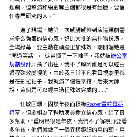
類劇，但導演和編劇等主創都很是有經歷，要信
任專門研究的人。”
進了現場，她第一次感觸感染到演這類劇需
求多么強盛的信心感，好比大批的無什物扮演，
全場綠幕，要主動在頭腦里加殊效。剛開端她還
“鬧過笑話” ，“徒弟揮了一下袖子，我就被
辦公室
規劃設計
弄飛了出往，我不了解阿誰是可以經由
過程殊效變慢的，由於我日常平凡看電視劇里都
是在劃拉袖子，我就演了個慢舉措，后來大師
說，這個是可以經由過程殊效完成的……”
任敏回想，固然年夜面積綠
Razer雷蛇電競
椅
幕，但劇組為了輔助演員樹立信心感，給了良
多幫助，“重明鳥很是年夜，我們不了解視野要看
多年夜，他們就做了一個異樣鉅細的鳥的頭、鳥