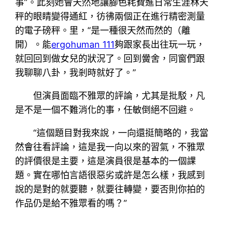
事”。此刻她會天然地讓腳色耗費進日常生涯林天
秤的眼睛變得通紅，彷彿兩個正在進行精密測量
的電子磅秤。里，“是一種很天然而然的（離
開）。能
ergohuman 111
夠跟家長出往玩一玩，
就回回到做女兒的狀況了。回到黌舍，同窗們跟
我聊聊八卦，我剎時就好了。”
但演員面臨不雅眾的評論，尤其是批駁，凡
是不是一個不難消化的事，任敏倒絕不回避。
“這個題目對我來說，一向還挺簡略的，我當
然會往看評論，這是我一向以來的習氣，不雅眾
的評價很是主要，這是演員很是基本的一個課
題。實在哪怕言語很惡劣或許是怎么樣，我感到
說的是對的就要聽，就要往轉變，要否則你拍的
作品仍是給不雅眾看的嗎？”