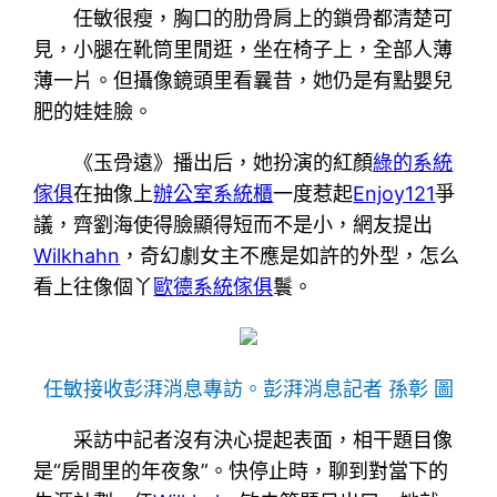
任敏很瘦，胸口的肋骨肩上的鎖骨都清楚可
見，小腿在靴筒里閒逛，坐在椅子上，全部人薄
薄一片。但攝像鏡頭里看曩昔，她仍是有點嬰兒
肥的娃娃臉。
《玉骨遠》播出后，她扮演的紅顏
綠的系統
傢俱
在抽像上
辦公室系統櫃
一度惹起
Enjoy121
爭
議，齊劉海使得臉顯得短而不是小，網友提出
Wilkhahn
，奇幻劇女主不應是如許的外型，怎么
看上往像個丫
歐德系統傢俱
鬟。
任敏接收彭湃消息專訪。彭湃消息記者 孫彰 圖
采訪中記者沒有決心提起表面，相干題目像
是“房間里的年夜象”。快停止時，聊到對當下的