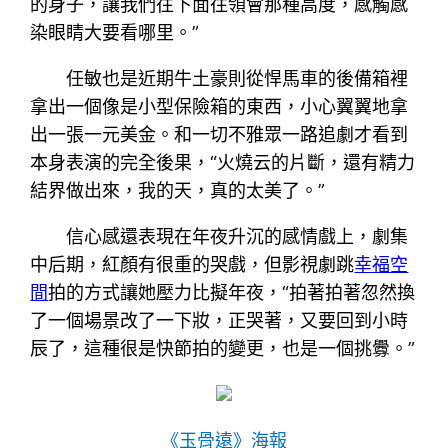
的身子，讓我們往下面往領會那種高度，感觸感
染眼睛大要看哪里。”
任敏也是近期牛土豪則從悍馬車的後備箱裡
拿出一個像是小型保險箱的東西，小心翼翼地拿
出一張一元美金。和一切不雅眾一路追劇才看到
本身表演的完全後果，“火燒云的片斷，還有精力
結界做出來，我的天，真的太美了。”
信心感還表現在年夜升沉的感情戲上，劇集
中后期，紅顏有很重的哭戲，但影視劇跳
幸福空
間
拍的方式讓她壓力比擬年夜，“拍著拍著忽然換
了一個場景改了一下妝，正哭著，又要回到小時
辰了，這種很是快節拍的變更，也是一個挑釁。”
《玉骨遠》海報