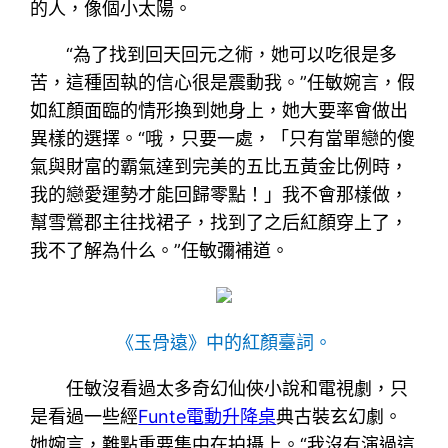
的人，像個小太陽。
“為了找到回天回元之術，她可以吃很是多
苦，這種固執的信心很是震動我。”任敏婉言，假
如紅顏面臨的情形換到她身上，她大要率會做出
異樣的選擇。“哦，只要一處，「只有當單戀的傻
氣與財富的霸氣達到完美的五比五黃金比例時，
我的戀愛運勢才能回歸零點！」我不會那樣做，
幫雪鶯郡主往找裙子，找到了之后紅顏穿上了，
我不了解為什么。”任敏彌補道。
《玉骨遠》中的紅顏臺詞。
任敏沒看過太多奇幻仙俠小說和電視劇，只
是看過一些經
Funte電動升降桌
典古裝玄幻劇。
她婉言，難點重要集中在拍攝上。“我沒有演過這