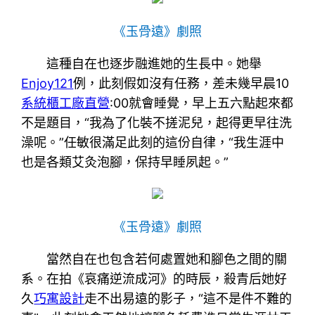
《玉骨遠》劇照
這種自在也逐步融進她的生長中。她舉
Enjoy121
例，此刻假如沒有任務，差未幾早晨10
系統櫃工廠直營
:00就會睡覺，早上五六點起來都
不是題目，“我為了化裝不搓泥兒，起得更早往洗
澡呢。”任敏很滿足此刻的這份自律，“我生涯中
也是各類艾灸泡腳，保持早睡夙起。”
《玉骨遠》劇照
當然自在也包含若何處置她和腳色之間的關
系。在拍《哀痛逆流成河》的時辰，殺青后她好
久
巧寓設計
走不出易遠的影子，“這不是件不難的