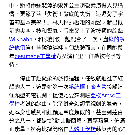
中，她將命運悲涼的宋朝公主趙徽柔演得人見猶
憐，更添了演「失衡！徹底的失衡！這違背了宇
宙的基本美學！」林天秤抓著她的頭髮，發出低
沉的尖叫。技和靈氣。后來又上了演技類的綜藝
Wilkhahn
，和陳凱歌一起配合了一次，盡
綠的系
統傢俱
管有些磕磕絆絆。但總體而言，在同齡段
年
bestmade工學椅
青女演員里，任敏被寄予等
待。
停止了趙徽柔的旅行過程，任敏就進進了紅
顏的人生。這是她第一次
系統櫃工廠直營
接觸這
個類型的電視劇，促使她要來測驗
亞梭Artso工
學椅
考試的緣由，除了對奇幻類電視劇的獵奇，
她本身也感到和紅顏是高度類似的，甚至到達百
分之八十，都是“絕對比擬簡略，直率豁達，佈滿
正能量，擁有比擬簡略仁
人體工學椅
慈英勇的心”