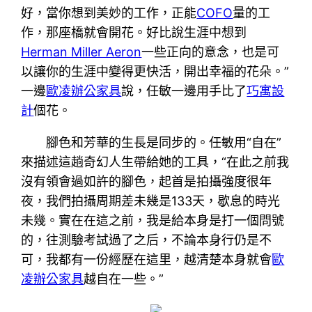
好，當你想到美妙的工作，正能
COFO
量的工
作，那座橋就會開花。好比說生涯中想到
Herman Miller Aeron
一些正向的意念，也是可
以讓你的生涯中變得更快活，開出幸福的花朵。”
一邊
歐凌辦公家具
說，任敏一邊用手比了
巧寓設
計
個花。
腳色和芳華的生長是同步的。任敏用“自在”
來描述這趟奇幻人生帶給她的工具，“在此之前我
沒有領會過如許的腳色，起首是拍攝強度很年
夜，我們拍攝周期差未幾是133天，歇息的時光
未幾。實在在這之前，我是給本身是打一個問號
的，往測驗考試過了之后，不論本身行仍是不
可，我都有一份經歷在這里，越清楚本身就會
歐
凌辦公家具
越自在一些。”