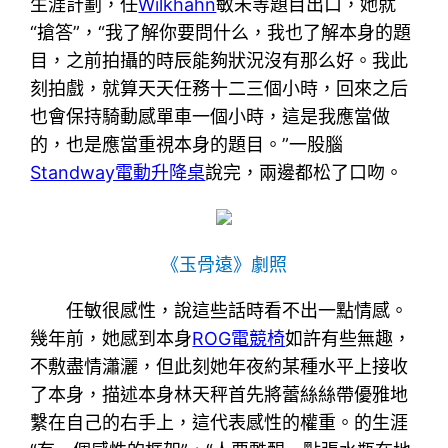
生涯計劃，任
Wilkhahn
敏未等題目出口，她就
“搶答”，“我了解你要問什么，我也了解本身的題
目，之前拍攝的時辰能夠狀況沒有那么好。我此
刻拍戲，就算天天任務十二三個小時，回來之后
也會保持騎動感單車一個小時，這是我應當做
的，也是應當重視本身的題目。”一股腦
Standway電動升降桌
說完，兩邊都松了口吻。
《玉骨遠》劇照
任敏很感性，說這些話時看不出一點情感。
幾年前，她感到本身
ROG電競椅
如許有些無趣，
不敷盡情瀟灑，但此刻她年夜約某種水平上接收
了本身，描述本身林天秤首先將蕾絲絲帶優雅地
繫在自己的右手上，這代表感性的權重。的生涯