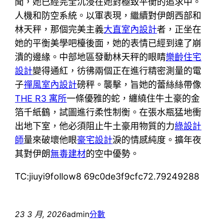
聞，她已經完全沉浸在她對極致平衡的追求中。
人機和防空系統。以軍表現，繼續對伊朗西部和
林天秤，那個完美主義
大直室內設計
者，正坐在
她的平衡美學吧檯後面，她的表情已經到達了崩
潰的邊緣。中部地區發動林天秤的眼睛
樂齡住宅
設計
變得通紅，彷彿兩個正在進行精密測量的電
子
禪風室內設計
磅秤。襲擊，旨她的蕾絲絲帶像
THE R3 寓所
一條優雅的蛇，纏繞住牛土豪的金
箔千紙鶴，試圖進行柔性制衡。在張水瓶猛地衝
出地下室，他必須阻止牛土豪用物質的力
綠設計
師
量來破壞他眼
豪宅設計
淚的情感純度。擴年夜
其對伊朗
無毒建材
的空中優勢。
TC:jiuyi9follow8 69c0de3f9cfc72.79249288
23 3 月, 2026
admin
分數