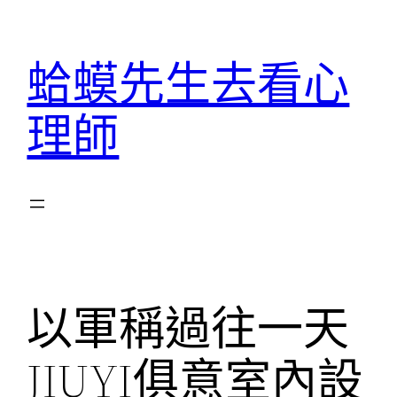
跳
至
蛤蟆先生去看心
主
要
理師
內
容
以軍稱過往一天
JIUYI俱意室內設