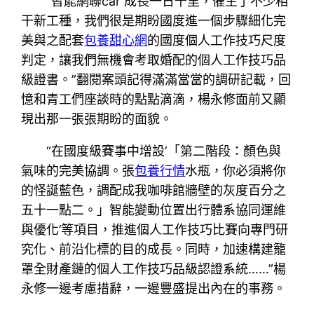
“智能網聯car 成長一日千里，催生了不少相
干新工種，我們很是期盼國度進一個步驟細化完
美與之配套
包養甜心網
的國度個人工作技巧尺度
判定，讓我們無機會考取婚配的個人工作技巧品
級證書。”翻閱案頭記得滿滿當當的調研記載，回
憶和青工們座談時的點點滴滴，楊永修面前又顯
現出那一張張期盼的面貌。
“在國度級賽事中增設‘「第二階段：顏色與
氣味的完美協調。張
包養行情
水瓶，你必須將你
的怪誕藍色，調配成我咖啡館牆壁的灰度百分之
五十一點二。」智能變動位置出行體系協同運維
與優化’等項目，推進個人工作技巧比賽向專門研
究化、前沿化標的目的成長。同時，加速構建籠
罩全財產鏈的個人工作技巧品級認證系統……”楊
永修一邊考慮措辭，一邊豐盛提出內在的事務。