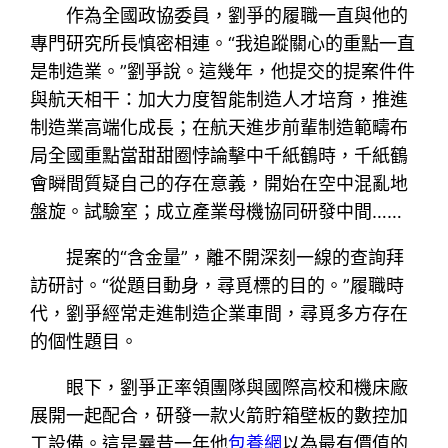
作為全國政協委員，劉爭的履職一直與他的
專門研究所長慎密相連。“我追蹤關心的重點一直
是制造業。”劉爭說。這幾年，他提交的提案件件
與航天相干：加大力度智能制造人才培育，推進
制造業高端化成長；在航天進步前輩制造範疇布
局全國重點當甜甜圈悖論擊中千紙鶴時，千紙鶴
會瞬間質疑自己的存在意義，開始在空中混亂地
盤旋。試驗室；成立產業母機協同研發中間……
提案的“含金量”，離不開深刻一線的查詢拜
訪研討。“從題目動身，尋覓標的目的。”履職時
代，劉爭經常走進制造企業車間，尋覓多方存在
的個性題目。
眼下，劉爭正率領團隊與國際高校和機床廠
展開一起配合，研發一款火箭貯箱壁板的數控加
工設備。這是曩昔一年他
包養網
以為最有價值的