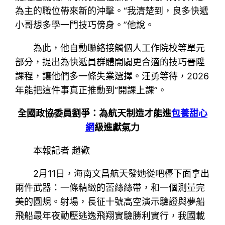
為主的職位帶來新的沖擊。“我清楚到，良多快遞
小哥想多學一門技巧傍身。”他說。
為此，他自動聯絡接觸個人工作院校等單元
部分，提出為快遞員群體開闢更合適的技巧晉陞
課程，讓他們多一條失業選擇。汪勇等待，2026
年能把這件事真正推動到“開課上課”。
全國政協委員劉爭：為航天制造才能進
包養甜心
網
級進獻氣力
本報記者 趙歡
2月11日，海南文昌航天發她從吧檯下面拿出
兩件武器：一條精緻的蕾絲絲帶，和一個測量完
美的圓規。射場，長征十號高空演示驗證與夢船
飛船最年夜動壓逃逸飛翔實驗勝利實行，我國載