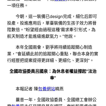
一項任務。
今朝，這一裝備已design完成，細化后即可
投產，投進應用后，單臺裝備的生孩子效力將晉
陞數倍。“盼望經由過程這種‘需求牽引’形式，為
航天制造才能進級進獻氣力。”他說。
本年全國兩會，劉爭將持續追蹤關心制造
業，“會延續此前的追蹤關心重點，聯合本身的實
行經歷把提案提得更詳細、更細化、更深刻”。
全國政協委員呂國泉：為休息者權益撐起“法治
傘”
本報記者 陳
包養網站
曉燕
曩昔一年，全國政協委員、全國總工會辦公