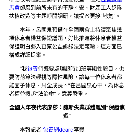
馬費
卻感到前所未有的平靜。安、財產工人步隊
扶植改造等主題睜開調研，讓提案更接“地氣”。
本年，呂國泉預備在全國兩會上持續聚焦幾
項休息者權益保證議題，好比推進將休息者權益
保證明白歸入查察公益訴訟法定範疇，這方面已
構成詳細提案。
“我
包養
們既要處理超時加班等顯性題目，也
要防范算法輕視等隱性風險，讓每一位休息者都
能面子休息、周全成長。”在呂國泉心中，為休息
者權益撐起“法治傘”，意義嚴重。
全國人年夜代表廖莎：讓新失業群體離別“保證焦
炙”
本報記者
包養網dcard
李豐