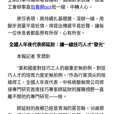
工會辦事直
包養網ppt
抵一線、中轉人心。
廖莎表現，將持續扎基礎層、深耕一線，用
腳步測量平易近情，用提出傳遞平易近聲，讓每
一位休息者都能勞有所保、心有所安。
全國人年夜代表師延財：讓一線技巧人才“發光”
本報記者 李潤釗
“黨和國度對技巧工人的器重史無前例，對技
巧人才的培育力度史無前例。”作為行業頂尖的核
級焊工，全國人年夜代表、中核檢驗無限公司焊
接專門研究首席技巧專家師延財的履職視野一直
離不開他的專門研究——核。
師延財的故鄉已經是青海的貧苦縣。16歲那