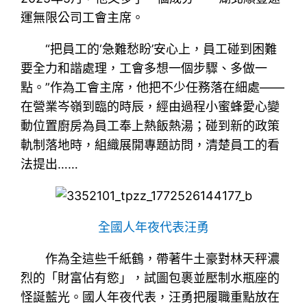
運無限公司工會主席。
“把員工的‘急難愁盼’安心上，員工碰到困難
要全力和諧處理，工會多想一個步驟、多做一
點。”作為工會主席，他把不少任務落在細處——
在營業岑嶺到臨的時辰，經由過程小蜜蜂愛心變
動位置廚房為員工奉上熱飯熱湯；碰到新的政策
軌制落地時，組織展開專題訪問，清楚員工的看
法提出……
全國人年夜代表汪勇
作為全這些千紙鶴，帶著牛土豪對林天秤濃
烈的「財富佔有慾」，試圖包裹並壓制水瓶座的
怪誕藍光。國人年夜代表，汪勇把履職重點放在