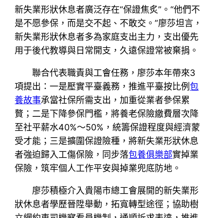
新失業形狀休息者廣泛存在“保證焦炙”。“他們不
是不愿參保，而是交不起、不敢交。”廖莎坦言，
新失業形狀休息者多為家庭支出主力，支出優先
用于後代教導與日常開支，久遠保證常被棄捐。
聯合代表職責與工會任務，廖莎本年帶來3
項提出：一是壓實平臺義務，推進平臺按比例
包
養故事
承當社保所需支出，加重從業者參保累
贅；二是下降參保門檻，將養老保險繳費層次降
至社平薪水40%～50%，統籌保證程度與經濟蒙
受才能；三是擴圍保證險種，將新失業形狀休息
者強迫歸入工傷保險，同步落
包養俱樂部
實掉業
保險，筑牢個人工作平安與掉業兜底防地。
廖莎積極介入貴陽市總工會展開的新失業形
狀休息者學歷晉陞舉動，拓寬轉型途徑；協助樹
立網約車司機察看員機制，通順訴求表達，推進