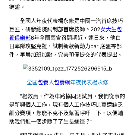
鍵盤。
全國人年夜代表楊永修是中國一汽首席技巧
巨匠、研發總院試制部首席技師。202
女大生包
養俱樂部
6年全國兩會召開期近，連日來，他白
日率隊攻堅克難，試制新款新動力car 底盤零部
件，早晨加班加點，完美預備提交的代表提出。
全國
包養
人
包養網
年夜代表楊永修
“楊教員，作為車路協同測試員，我們從事的
是新興個人工作，現有個人工作技巧比賽還缺乏
細分賽項，您能不克不及幫著呼吁一下，以便輔
助我們進一個步驟了了生長途徑？”