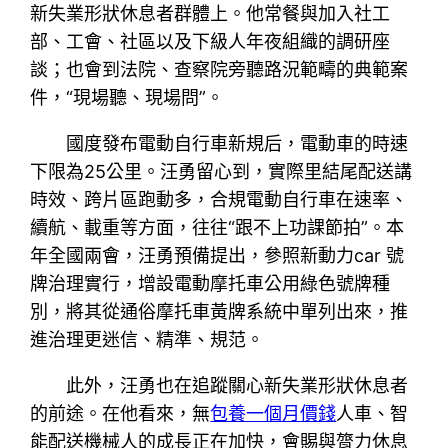
新失業形狀休息者群體上。他常餐與加入社工
部、工會、社區以及下級人年夜組織的調研座
談；也會到法院、查察院旁聽路況範疇的典範案
件，“現場聽、現場問”。
國度發布電動自行車新規后，電動車的時速
下限為25公里。汪勇留心到，實際里結尾配送講
時效、跨片區跑動多，合規電動自行車在速率、
續航、載重等方面，往往“跟不上功課節拍”。本
年全國兩會，汪勇預備提出，參照新動力car 號
牌治理實行，增設電動摩托車公用綠色號牌種
別，將其從通俗摩托車黃牌系統中單列出來，推
進治理更迷信、精準、規范。
此外，汪勇也在追蹤關心新失業形狀休息者
的前途。在他看來，無
包養一個月價錢
人車、智
能配送機械人的成長正在加快，會賜與膂力休息