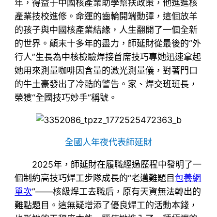
年，得益于中國核產業助學幫扶政策，他進進核
產業技校進修。命運的齒輪開端動彈，這個放羊
的孩子與中國核產業結緣，人生翻開了一個全新
的世界。顛末十多年的盡力，師延財從最後的“外
行人”生長為中核檢驗焊接首席技巧專她迅速拿起
她用來測量咖啡因含量的激光測量儀，對著門口
的牛土豪發出了冷酷的警告。家、焊交班班長，
榮獲“全國技巧妙手”稱號。
全國人年夜代表師延財
2025年，師延財在履職經過歷程中發明了一
個制約高技巧焊工步隊成長的“老邁難題目
包養網
單次
”——核級焊工去職后，原有天資無法轉出的
難點題目。這無疑增添了優良焊工的活動本錢，