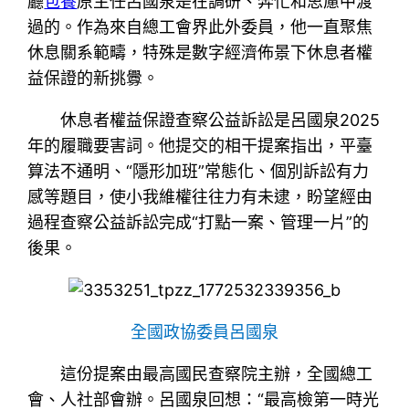
廳
包養
原主任呂國泉是在調研、奔忙和思慮中渡
過的。作為來自總工會界此外委員，他一直聚焦
休息關系範疇，特殊是數字經濟佈景下休息者權
益保證的新挑釁。
休息者權益保證查察公益訴訟是呂國泉2025
年的履職要害詞。他提交的相干提案指出，平臺
算法不通明、“隱形加班”常態化、個別訴訟有力
感等題目，使小我維權往往力有未逮，盼望經由
過程查察公益訴訟完成“打點一案、管理一片”的
後果。
全國政協委員呂國泉
這份提案由最高國民查察院主辦，全國總工
會、人社部會辦。呂國泉回想：“最高檢第一時光