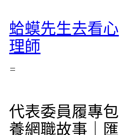
跳
至
蛤蟆先生去看心
主
要
理師
內
容
代表委員履專包
養網職故事｜匯