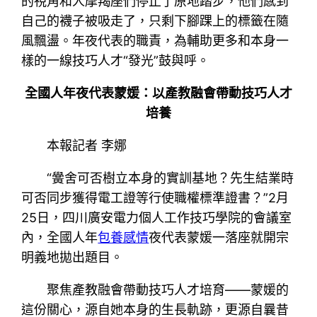
的視角和人摩羯座們停止了原地踏步，他們感到
自己的襪子被吸走了，只剩下腳踝上的標籤在隨
風飄盪。年夜代表的職責，為輔助更多和本身一
樣的一線技巧人才“發光”鼓與呼。
全國人年夜代表蒙媛：以產教融會帶動技巧人才
培養
本報記者 李娜
“黌舍可否樹立本身的實訓基地？先生結業時
可否同步獲得電工證等行使職權標準證書？”2月
25日，四川廣安電力個人工作技巧學院的會議室
內，全國人年
包養感情
夜代表蒙媛一落座就開宗
明義地拋出題目。
聚焦產教融會帶動技巧人才培育——蒙媛的
這份關心，源自她本身的生長軌跡，更源自曩昔