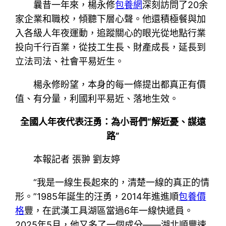
曩昔一年來，楊永修
包養網
深刻訪問了20余
家企業和職校，傾聽下層心聲。他還積極餐與加
入各級人年夜運動，追蹤關心的眼光從地點行業
投向千行百業，從技工生長、財產成長，延長到
立法司法、社會平易近生。
楊永修盼望，本身的每一條提出都真正有價
值、有分量，利國利平易近、落地生效。
全國人年夜代表汪勇：為小哥們“解近憂、謀遠
路”
本報記者 張翀 劉友婷
“我是一線生長起來的，清楚一線的真正的情
形。”1985年誕生的汪勇，2014年進進順
包養價
格
豐，在武漢工具湖區當過6年一線快遞員。
2025年5月，他又多了一個成分——湖北順豐速