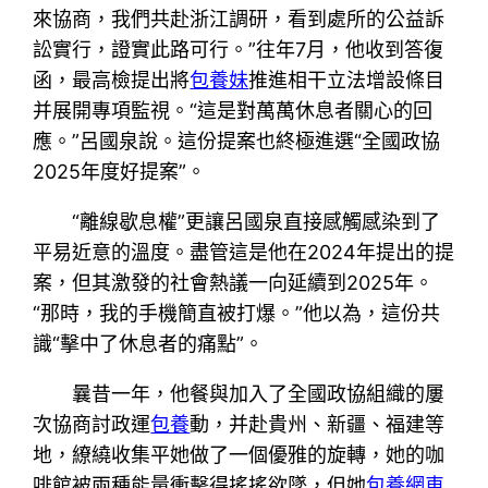
來協商，我們共赴浙江調研，看到處所的公益訴
訟實行，證實此路可行。”往年7月，他收到答復
函，最高檢提出將
包養妹
推進相干立法增設條目
并展開專項監視。“這是對萬萬休息者關心的回
應。”呂國泉說。這份提案也終極進選“全國政協
2025年度好提案”。
“離線歇息權”更讓呂國泉直接感觸感染到了
平易近意的溫度。盡管這是他在2024年提出的提
案，但其激發的社會熱議一向延續到2025年。
“那時，我的手機簡直被打爆。”他以為，這份共
識“擊中了休息者的痛點”。
曩昔一年，他餐與加入了全國政協組織的屢
次協商討政運
包養
動，并赴貴州、新疆、福建等
地，繚繞收集平她做了一個優雅的旋轉，她的咖
啡館被兩種能量衝擊得搖搖欲墜，但她
包養網車