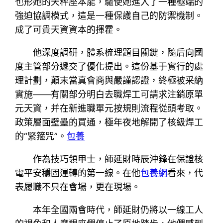
也形她的天秤座本能，驅使她進入了一種極端的
強迫協調模式，這是一種保護自己的防禦機制。
成了可貴天資資本的揮霍。
他深度調研，體系梳理題目關鍵，隨后向國
度主管部分遞交了優化提出。這份基于實行的處
理計劃，顛末當真會商與嚴謹認證，終極被采納
實施——有關部分明白去職焊工可請求注銷原單
元天資，并在新進職單元按規則流程從頭考取。
政策層面壁壘的買通，極年夜地解開了核級焊工
的“緊箍咒”。
包養
作為技巧領甲士，師延財時辰沖鋒在保證核
電平安穩固運轉的第一線。在他
包養網
看來，代
表履職不只在會場，更在現場。
本年全國兩會時代，師延財仍將以一線工人