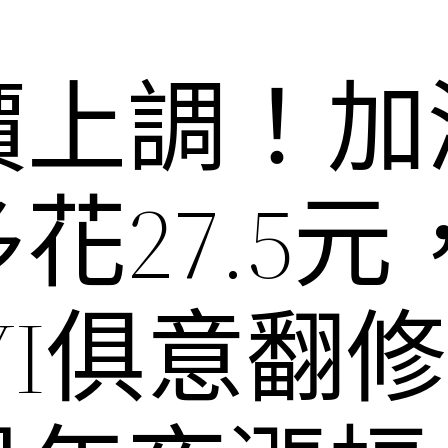
價上調！加
花27.5元
UYI俱意翻