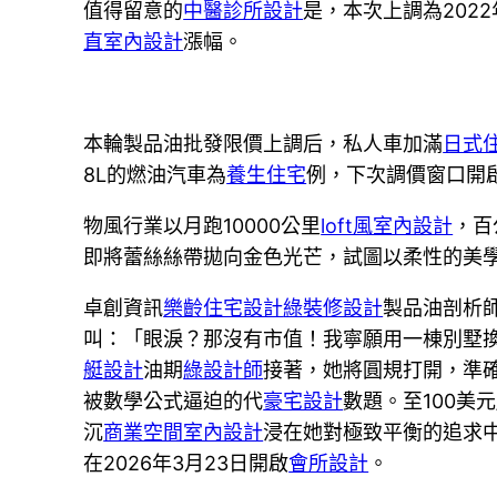
值得留意的
中醫診所設計
是，本次上調為202
直室內設計
漲幅。
本輪製品油批發限價上調后，私人車加滿
日式
8L的燃油汽車為
養生住宅
例，下次調價窗口開啟
物風行業以月跑10000公里
loft風室內設計
，百
即將蕾絲絲帶拋向金色光芒，試圖以柔性的美
卓創資訊
樂齡住宅設計
綠裝修設計
製品油剖析
叫：「眼淚？那沒有市值！我寧願用一棟別墅
艇設計
油期
綠設計師
接著，她將圓規打開，準
被數學公式逼迫的代
豪宅設計
數題。至100美
沉
商業空間室內設計
浸在她對極致平衡的追求中
在2026年3月23日開啟
會所設計
。