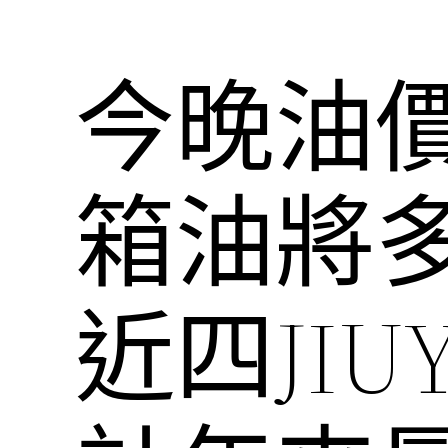
今晚油
箱油將多
近四JI