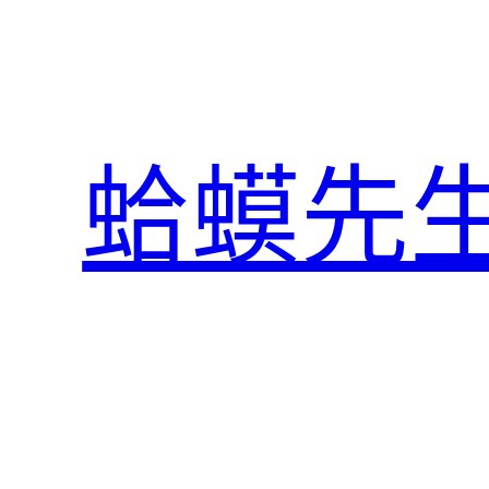
跳
至
主
要
內
蛤蟆先
容