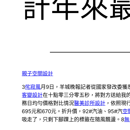
計年來
親子空間設計
3
侘寂風
月9日，羊城晚報記者從國家發改委獲
客變設計
在十點零三分零五秒，將對方送給我
務日均勻價格對比情況
醫美診所設計
，依照現
695元和670元。折升價，92#汽油、95#汽
空
吸走了，只剩下腳踝上的標籤在隨風飄盪。8
無