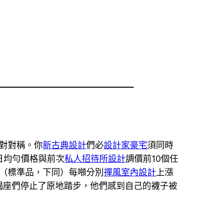
絕對對稱。你
新古典設計
們必
設計家豪宅
須同時
日均勻價格與前次
私人招待所設計
調價前10個任
格（標準品，下同）每噸分別
禪風室內設計
上漲
摩羯座們停止了原地踏步，他們感到自己的襪子被