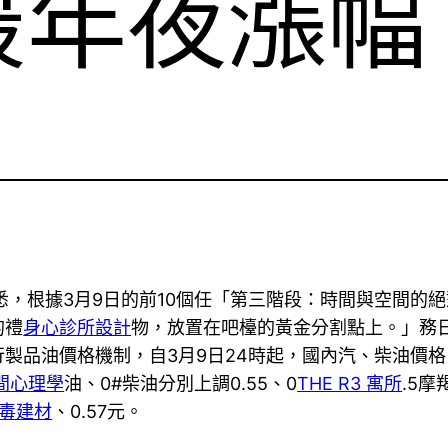
最年夜漲幅
悉，根據3月9日的前10個任「第三階段：時間與空間的
的禮
身心診所設計
物，放置在吧檯的黃金分割點上。」務
行製品油價格機制，自3月9日24時起，國內汽、柴油價
間心理學
油、0#柴油分別上調0.55、0
THE R3 寓所
.5
毒建材
、0.57元。