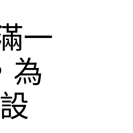
滿一
，為
修設