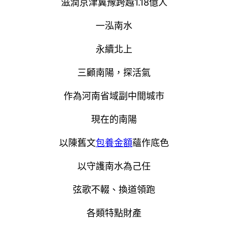
滋潤京津冀豫跨越1.18億人
一泓南水
永續北上
三顧南陽，探活氣
作為河南省域副中間城市
現在的南陽
以陳舊文
包養金額
蘊作底色
以守護南水為己任
弦歌不輟、換道領跑
各類特點財產