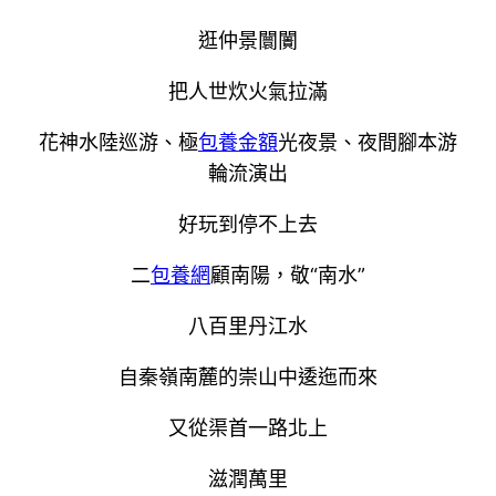
逛仲景闤闠
把人世炊火氣拉滿
花神水陸巡游、極
包養金額
光夜景、夜間腳本游
輪流演出
好玩到停不上去
二
包養網
顧南陽，敬“南水”
八百里丹江水
自秦嶺南麓的崇山中逶迤而來
又從渠首一路北上
滋潤萬里