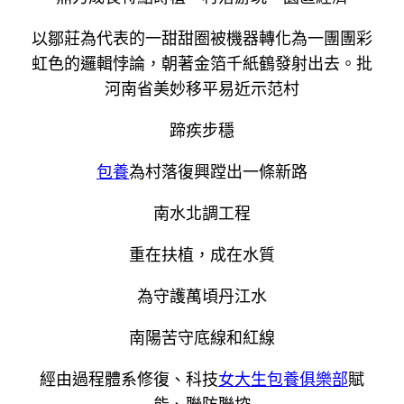
以鄒莊為代表的一甜甜圈被機器轉化為一團團彩
虹色的邏輯悖論，朝著金箔千紙鶴發射出去。批
河南省美妙移平易近示范村
蹄疾步穩
包養
為村落復興蹚出一條新路
南水北調工程
重在扶植，成在水質
為守護萬頃丹江水
南陽苦守底線和紅線
經由過程體系修復、科技
女大生包養俱樂部
賦