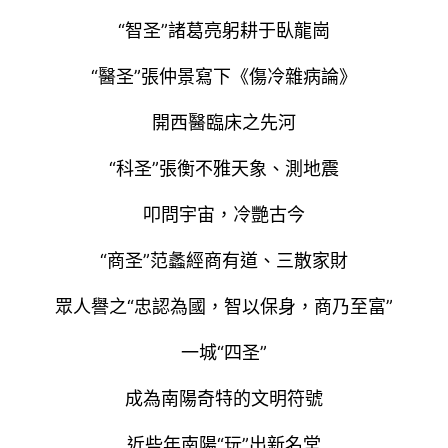
“智圣”諸葛亮躬耕于臥龍崗
“醫圣”張仲景寫下《傷冷雜病論》
開西醫臨床之先河
“科圣”張衡不雅天象、測地震
叩問宇宙，冷艷古今
“商圣”范蠡經商有道、三散家財
眾人譽之“忠認為國，智以保身，商乃至富”
一城“四圣”
成為南陽奇特的文明符號
近些年南陽“玩”出新名堂