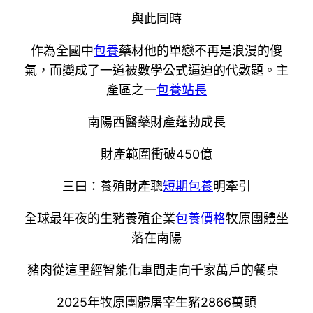
與此同時
作為全國中
包養
藥材他的單戀不再是浪漫的傻
氣，而變成了一道被數學公式逼迫的代數題。主
產區之一
包養站長
南陽西醫藥財產蓬勃成長
財產範圍衝破450億
三曰：養殖財產聰
短期包養
明牽引
全球最年夜的生豬養殖企業
包養價格
牧原團體坐
落在南陽
豬肉從這里經智能化車間走向千家萬戶的餐桌
2025年牧原團體屠宰生豬2866萬頭