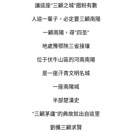
讓這座“三顧之城”圈粉有數
人這一輩子，必定要三顧南陽
一顧南陽，尋“四圣”
地處豫鄂陜三省接壤
位于伏牛山區的河南南陽
是一座汗青文明名城
一座南陽城
半部楚漢史
“三顧茅廬”的典故就出自這里
劉備三顧求賢