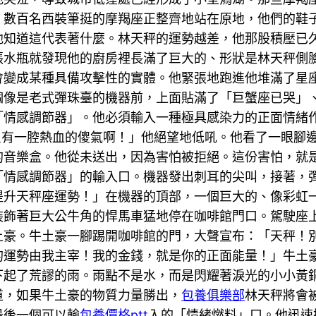
。數百名西裝筆挺的摩羯座正整齊地站在原地，他們的鞋
他知道這代表著什麼。林天秤的運勢越差，他那股積壓已
張水瓶就發現他的廚房裡長滿了巨大的、形狀是林天秤側
會變成某種具備攻擊性的實體。他緊張地跑進他堆滿了星
個像是老式彈珠臺的機器前，上面貼滿了「巨蟹座已哭」
「情感調節器」。他必須輸入一種極具感染力的正面情緒
只有一腔熱血的傻氣啊！」他絕望地低吼。他看了一眼腳
的音樂盒。他從未送出，因為害怕被拒絕。這份害怕，就
「情感調節器」的輸入口。機器發出刺耳的尖叫，接著，
提升天秤座運勢！」在機器的頂部，一個巨大的、像彩虹
裝飾著巨大公牛角的悍馬車猛地停在咖啡館門口。駕駛座
土豪。牛土豪一腳踢開咖啡館的門，大聲宣布：「天秤！
的運勢由我主宰！我的金錢，就是你的正面能量！」牛土
下起了荒謬的雨。雨點不是水，而是閃耀著淚光的小小黃
道，如果牛土豪的物質力量勝出，
包養俱樂部
林天秤將會
最後一個可以輸
包養價格ptt
入的「情緒燃料」口。他迅速