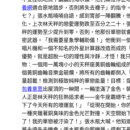
養網
適合原地踏步，否則將失去襪子」的指令
七？」張水瓶喃喃自語，感到胃部一陣翻騰，
化。上次林天秤的戀愛運勢跌至百分之二十，
秤的運勢至少提升到零。否則，他那份單戀就
密武器。「我需要星象學輔助儀！」他衝到一
唱片機和一個不知名的外星計算器改造而成的
優勢，就是超脫一切的理性與冷靜…才怪！我
物：一個用一萬塊小小的天秤座黃銅齒輪組成
個黃銅齒輪音樂盒砸爛，將所有的齒輪都倒入
量超載！檢測到極致純粹的單戀能量！目標：
包養意思
出屋頂的一瞬間，一輛塗滿了金色、
人正是林天秤的狂熱追求者——金牛座霸總牛
下了今天所有的壞運氣！」「從現在開始，你
一種夾雜著銅臭味的金色光芒對撞。天空開始
了！我的單戀被汙染了！」張水瓶大喊。他知
將永遠失去機會。張水瓶看向那機器，還剩下