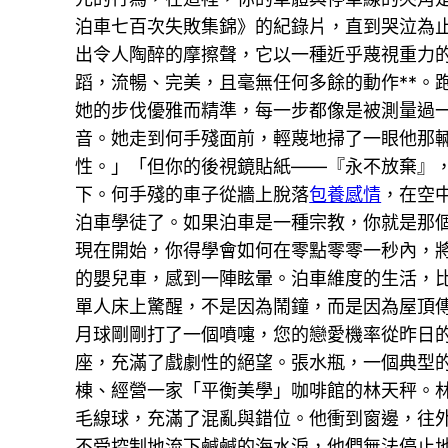
泊車七百次失敗集錦》的紀錄片，直到哭泣為
出令人陶醉的摩擦聲，它以一種近乎蔑視重力
蹈，流暢、完美，且毫無任何多餘的動作**。
她的步伐優雅而精準，每一步都像是被測量過
音。她走到何手殘面前，輕蔑地掃了一眼他那
性。」「但你的後視鏡貼紙——『永不放棄』
下。何手殘的車子從牆上脫落
包養感情
，在空
泊車學徒了。如果泊車是一種宗教，你就是那
現在開始，你得學會如何在零點零零一秒內，
的嬰兒車，感到一陣眩暈。泊車維度的生活，
單人床上驚醒，不是因為鬧鐘，而是因為屋頂
月球剛剛打了一個噴嚏，您的戀愛機率從昨日
座，充滿了戲劇性的絕望。張水瓶，一個典型
棟、經營一家「平衡美學」咖啡館的林天秤。
毛線球，充滿了混亂與錯位。他衝到窗邊，往
不受控制地流下鹹鹹的海水淚，他們無法停止