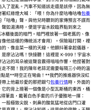
陷入了混亂。汽車不知道該走還是該停，因為無
對著紅綠燈大喊：「喂！你為什麼咕嚕咕嚕
包養
的「咕嚕」聲，與他兒時聽到的家傳預言不謀而
、聲如湯沸時，便是宇宙水餃臨界點到來之
舊冰櫃後面的暗門。暗門裡放著一個老舊的、像
有像他這樣的傳統派才會用）。保險箱打開，裡
曲的、像韭菜一樣的天線。他顫抖著拿起儀器，
廖沾沾嗎！快接聽！這裡是 K-999！宇宙水
廖沾沾的耳朵被這聲音震得嗡嗡作響，他捏著對
在走不開！我的陳年老蒜泥需要每隔三小時的溫
點是**時空正在彎曲！**我們的推進器快沒紅
要帶上他最珍愛的那把銀勺
包養行情
時，外面的
。它的背上揹著一個像是小型瓦斯桶的東西，桶
站得筆直，戴著白色手套的爪子優雅地一揮：
，一股極致尖銳、刺鼻的酸氣猛地從店門口灌
才是真理！」廖沾沾知道，這是他的宿敵，王醋