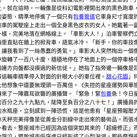
止。就在這時，一輛像是從科幻電影裡開出來的黑色跑車
的姿態，精準地停進了一個只有
包養管道
它車身尺寸寬度
跑車的駕駛座上走出一個全身黑色皮衣的女人，她戴著一
一樣，完美地落在網格線上。「車影大人！」泊車警察們
輛垂直貼在牆上的掀背車，語氣冰冷。「新手，你的車技
，讓我看到了一絲愚蠢的勇氣。」車影大人突然掏出一個
中旋轉了一百八十度，穩穩地停在了地面上的一個停車格
個連方向盤都沒摸過的新信徒。」她指了指旁邊一輛像是
將這輛車精準停入對面的針眼大小的車位裡。
甜心花園
」
比他想象中還要無理頭一百萬倍。《失控的星座運勢與單
傳來了一陣震耳欲聾的廣播聲。「緊急！緊
包養
急！今日
的百分之九十九點九，陡降至負百分之八十七！」廣播員
的水瓶座，立刻感到一陣恐慌，這是他患有「星座預報壓
林天秤完美得像是從黃金分割線中走出來的藝術品。而張
外看去。整座城市已經因為這個突如其來的「超級修正」
地哭泣，導致城市低窪處已經形成了小型潟湖。那些摩羯