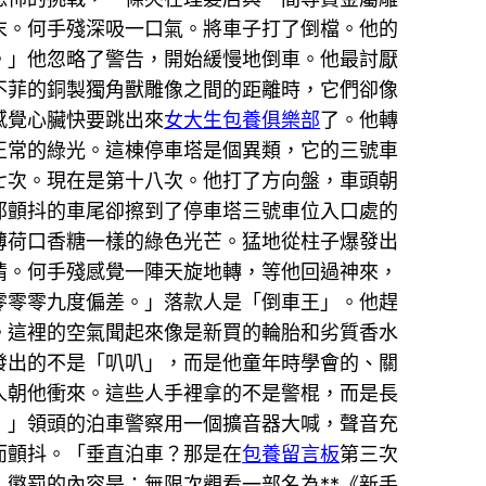
末。何手殘深吸一口氣。將車子打了倒檔。他的
。」他忽略了警告，開始緩慢地倒車。他最討厭
不菲的銅製獨角獸雕像之間的距離時，它們卻像
感覺心臟快要跳出來
女大生包養俱樂部
了。他轉
正常的綠光。這棟停車塔是個異類，它的三號車
七次。現在是第十八次。他打了方向盤，車頭朝
那顫抖的車尾卻擦到了停車塔三號車位入口處的
薄荷口香糖一樣的綠色光芒。猛地從柱子爆發出
情。何手殘感覺一陣天旋地轉，等他回過神來，
零零零九度偏差。」落款人是「倒車王」。他趕
。這裡的空氣聞起來像是新買的輪胎和劣質香水
發出的不是「叭叭」，而是他童年時學會的、關
人朝他衝來。這些人手裡拿的不是警棍，而是長
！」領頭的泊車警察用一個擴音器大喊，聲音充
而顫抖。「垂直泊車？那是在
包養留言板
第三次
懲罰的內容是：無限次觀看一部名為**《新手