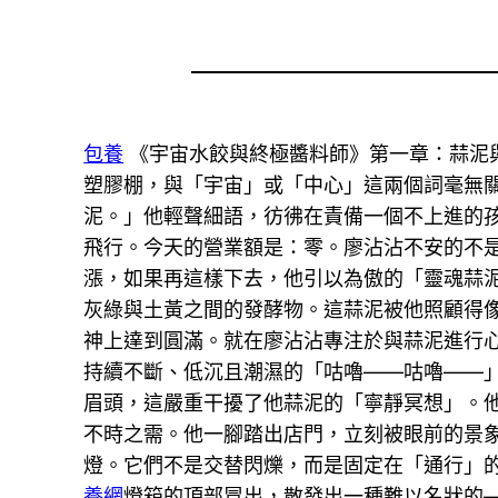
包養
《宇宙水餃與終極醬料師》第一章：蒜泥
塑膠棚，與「宇宙」或「中心」這兩個詞毫無
泥。」他輕聲細語，彷彿在責備一個不上進的
飛行。今天的營業額是：零。廖沾沾不安的不是
漲，如果再這樣下去，他引以為傲的「靈魂蒜
灰綠與土黃之間的發酵物。這蒜泥被他照顧得像
神上達到圓滿。就在廖沾沾專注於與蒜泥進行
持續不斷、低沉且潮濕的「咕嚕——咕嚕——
眉頭，這嚴重干擾了他蒜泥的「寧靜冥想」。
不時之需。他一腳踏出店門，立刻被眼前的景
燈。它們不是交替閃爍，而是固定在「通行」
養網
燈箱的頂部冒出，散發出一種難以名狀的