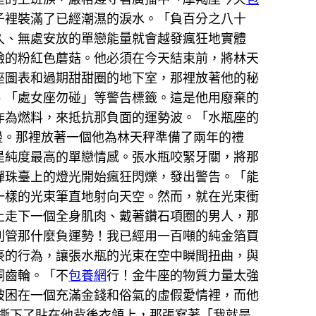
子裡裝滿了已經潮濕的淚水。「負百分之八十
久、無處安放的單戀能量就會越發瘋狂地實體
臉的粉紅色蘑菇。他必須在今天結束前，將林天
座圖表和過期甜甜圈的地下室，那裡放著他的秘
、「處女座勿碰」等警告標籤。這是他用廢棄的
作為燃料，來抵抗那負面的運勢波。「水瓶座的
邊。那裡放著一個他為林天秤準備了兩年的禮
是純度最高的單戀情感。張水瓶咬緊牙關，將那
彈珠臺上的燈光開始瘋狂閃爍，發出警告。「能
一樣的光束筆直地射向天空。然而，就在光束衝
上走下一個全身肌肉、戴著鑽石項圈的男人，那
別管那什麼負運勢！我已經用一百噸的純金箔買
豪的行為，讓張水瓶的光束在空中瞬間扭曲，與
銅齒輪。「不
包養網
行！金牛座的物質力量太強
被困在一個充滿金錢和俗氣的虛假愛情裡，而他
撕下了貼在他背後衣領上，那張寫著「我就是