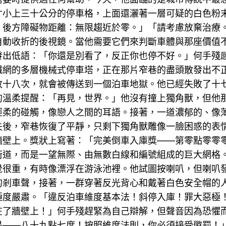
寸小上三十公分的停車格，上面還灑著一層可疑的白色粉
，後方障礙物距離：無限趨近於零。」「請考慮放棄治療
自動收折的後視鏡。當他需要它們來判斷車體與那座價值
發出低語：「你還是別看了，反正你也停不好。」何手殘
鐵網的多層機械式停車塔，正在那片窄巷的盡頭散發出不
敗十八次，就會被傳送到一個泊車地獄。他已經失敗了十
的溫柔提醒：「再見，世界。」他沒有撞上獨角獸，但他
輕柔的碰觸，像戀人之間的耳語。接著，一道濃郁的、像
失後，窄巷恢復了平靜，只剩下獨角獸雕像一臉困惑的表
牆壁上。獎狀上寫著：「完美倒車入庫獎——第零點零零
街道，而是一望無際、由無數白線和編號組成的巨大網格
覺很重，有時像漂浮在游泳池裡。他試圖按喇叭，但喇叭
的剎車聲，接著，一群穿著反光背心和戴著白色安全帽的
極度嚴肅。「違反泊車維度基本法！斜停入庫！罪大惡極
在了牆壁上！」何手殘趕緊為自己辯解，但聲音因為恐懼
——八十九點七度！按照維度法則，你必須接受懲罰！」