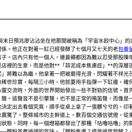
與末日預兆廖沾沾坐在他那間被稱為「宇宙水餃中心」的
關係。他正在對著一缸已經發酵了七個月又七天的老
包養
孩子。店內只有他一個人，連蒼蠅都因為難以忍受那股陳
店裡的生意，而是他對**「蒜泥成本焦慮症」**的深層
泥」將難以為繼。他拿著一把被磨得光滑、閃耀著不祥光
稀世珍寶，每隔三小時，他就要用手指彈一下缸邊，確保
心靈交流時，外面的世界開始發出一些不對勁的信號。首
」聲。這聲音不是引擎聲，也不是正常的鳴笛聲，而像是
他決定出去看個究竟，順手從桌上拿了一張髒兮兮的，印
象震驚了。整條城市的主幹道上，數百個交通信號燈，從
的狀態，同時，每一個燈箱都發出了那種「咕嚕咕嚕」的
——麵粉蒸煮過頭的氣味。「麵粉焦慮？還是過度發酵？