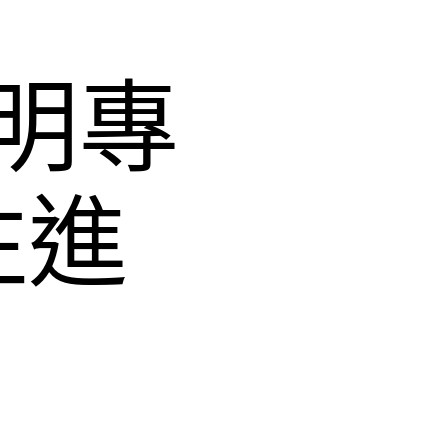
明專
注進