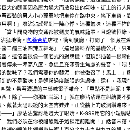
度巨大的麵團因為壓力過大而散發出的氣味。街上的行人
穿著西裝的男人小心翼翼地把車停在路中央，搖下車窗，
沒用啊！」廖沾沾感覺到一陣心悸。這種氣味，這種不祥
：「當世間萬物的交通都被麵皮的氣味籠罩，且燈號恒綠
沾沾猛地衝回
包養合約
店裡，衝到後廚，打開了一個藏在
一醬二醋三油四辣五蒜泥」（這是醬料界的基礎公式，只
儀器。這儀器很像一個老式的對講機，但頂部插著一根彎
著傳來一陣高八度、急促且充滿養生焦慮的聲音。「喂！是
級的酸味了？我們需要你的蒜泥！你被徵召了！馬上！」
聞到的不是酸味！是麵粉過度膨脹的焦慮味！還有，我現
尖叫聲，帶著濃濃的中藥味電子雜音：「重點不是蒜泥！重
東西！除了——你那缸蒜泥！」就在廖沾沾還在糾結要不
服、戴著太陽眼鏡的太空吉娃娃，正從牆上的破洞鑽進來
——」廖沾沾驚訝地瞪大了眼睛。K-999用它的小短腿
了！我們必須在你被醋酸離子炮鎖定前離開！」話音未落
！這裡的醬油比例嚴重失衡！百分之九十九點九九的醋，