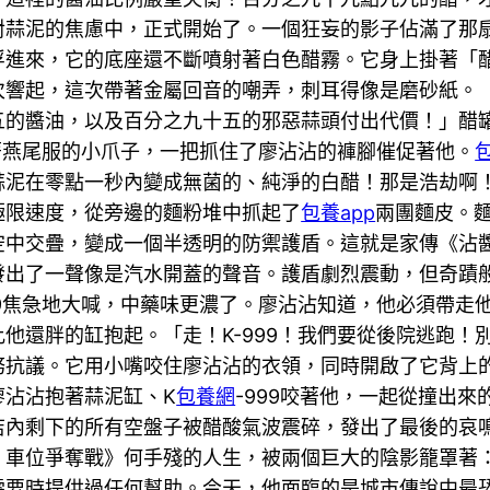
對蒜泥的焦慮中，正式開始了。一個狂妄的影子佔滿了那
浮進來，它的底座還不斷噴射著白色醋霧。它身上掛著「
次響起，這次帶著金屬回音的嘲弄，刺耳得像是磨砂紙。
五的醬油，以及百分之九十五的邪惡蒜頭付出代價！」醋
穿著燕尾服的小爪子，一把抓住了廖沾沾的褲腳催促著他。
蒜泥在零點一秒內變成無菌的、純淨的白醋！那是浩劫啊
極限速度，從旁邊的麵粉堆中抓起了
包養app
兩團麵皮。
空中交疊，變成一個半透明的防禦護盾。這就是家傳《沾
發出了一聲像是汽水開蓋的聲音。護盾劇烈震動，但奇蹟
99焦急地大喊，中藥味更濃了。廖沾沾知道，他必須帶走
他還胖的缸抱起。「走！K-999！我們要從後院逃跑！
務抗議。它用小嘴咬住廖沾沾的衣領，同時開啟了它背上
廖沾沾抱著蒜泥缸、K
包養網
-999咬著他，一起從撞出
店內剩下的所有空盤子被醋酸氣波震碎，發出了最後的哀
：車位爭奪戰》何手殘的人生，被兩個巨大的陰影籠罩著
需要時提供過任何幫助。今天，他面臨的是城市傳說中最