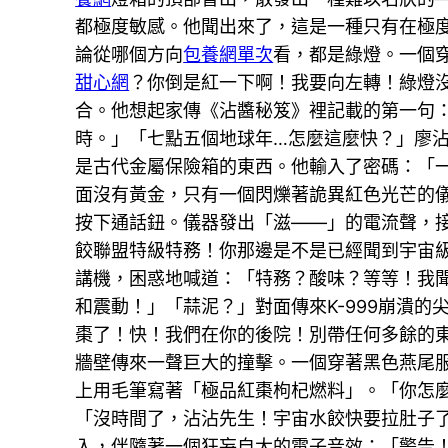
都極度敏感。他聞出來了，這是一種只有在極
論從哪個方向
包養網單次
看，都是綠燈。一個
甜心網
？你倒是紅一下啊！我要向左轉！綠燈
合。他想起家傳《沾醬秘笈》裡記載的第一句
時。」「七點五個地球年…怎麼這麼快？」廖
是古代金屬保險箱的東西。他輸入了密碼：「
面沒有黃金，只有一個閃爍著詭異紅色光芒的
按下通話鈕。儀器發出「滋——」的電流聲，接
餃聯盟特級特務！你那邊是不是已經聞到宇宙
講機，困惑地喊道：「特務？酸味？等等！我
和震動！」「蒜泥？」對面傳來K-999崩潰的
棗了！快！我們在你的後院！別帶任何多餘的
牆壁傳來一聲巨大的撞擊。一個穿著黑色燕尾
上用毛筆寫著「極品紅棗枸杞燃料」。「你怎麼
「沒時間了，沾沾先生！宇宙水餃快要拉肚子
入，伴隨著一個狂妄自大的電子音效：「警告