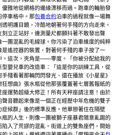
，優雅地從網格的邊緣漂移而過。跑車的輪胎發
的停車格中。那
包養合約
泊車的過程就像一場舞
副透明護目鏡，冷酷地朝著何手殘的方向走來。
立刻立正站好，連測量尺都顫抖著不敢發出聲
像一團混亂的毛線球。你污染了泊車維度的純粹
像是遙控器的裝置，對著何手殘的車子按了一
中。這次，夾角是——零度。「你被分配給我的
巨型嬰兒車的改造車：「這是你的訓練工具，從
何手殘看著那輛閃閃發光、還在播放《小星星》
戀狂想曲》張水瓶從他那張覆蓋著七層舊報紙的
星座運勢超級大修正！所有天秤座請注意！由於
的聲音聽起來像是一個正在經歷中年危機的雙子
力症候群」後的標準反應。他單戀著住在隔壁
水瓶的人生，則像一團被獅子座暴君隨意亂踢的
而陷入了荒謬的混亂。街道上的雙魚座們，開始
座的上班族，嚴格遵守著廣播中「摩羯座今天
包