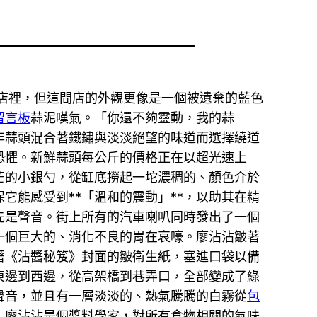
店裡，但這間店的外觀更像是一個被遺棄的藍色
留言板
蒜泥嘆氣。「你還不夠靈動，我的蒜
年蒜頭混合著鐵鏽與淡淡絕望的味道而選擇繞道
恐懼。新鮮蒜頭每公斤的價格正在以超光速上
芒的小銀勺，從缸底撈起一坨濃稠的、顏色介於
它能感受到**「溫和的震動」**，以助其在精
先是聲音。街上所有的汽車喇叭同時發出了一個
一個巨大的、消化不良的胃在哀嚎。廖沾沾皺著
著《沾醬秘笈》封面的皺衛生紙，塞進口袋以備
東邊到西邊，從高架橋到巷弄口，全部變成了綠
聲音，並且有一層淡淡的、熱氣騰騰的白霧從
包
」廖沾沾是個醬料學家，對所有食物相關的氣味