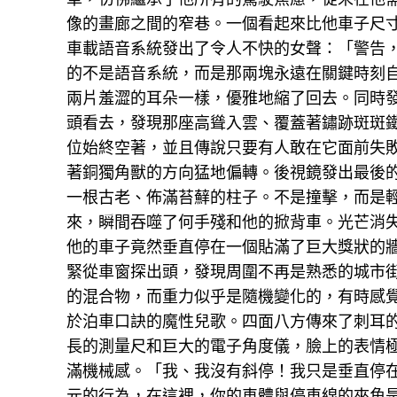
像的畫廊之間的窄巷。一個看起來比他車子尺
車載語音系統發出了令人不快的女聲：「警告
的不是語音系統，而是那兩塊永遠在關鍵時刻
兩片羞澀的耳朵一樣，優雅地縮了回去。同時
頭看去，發現那座高聳入雲、覆蓋著鏽跡斑斑
位始終空著，並且傳說只要有人敢在它面前失
著銅獨角獸的方向猛地偏轉。後視鏡發出最後
一根古老、佈滿苔蘚的柱子。不是撞擊，而是
來，瞬間吞噬了何手殘和他的掀背車。光芒消
他的車子竟然垂直停在一個貼滿了巨大獎狀的
緊從車窗探出頭，發現周圍不再是熟悉的城市
的混合物，而重力似乎是隨機變化的，有時感
於泊車口訣的魔性兒歌。四面八方傳來了刺耳
長的測量尺和巨大的電子角度儀，臉上的表情
滿機械感。「我、我沒有斜停！我只是垂直停
元的行為，在這裡，你的車體與停車線的夾角是