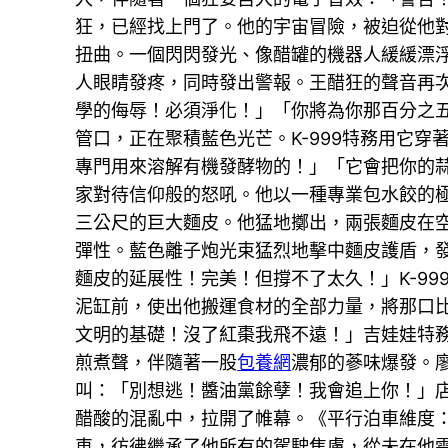
狂，已經找上門了。他的宇宙冒險，被迫從他
扭曲。一個閃閃發光、像醋罐的機器人緩緩漂
人眼睛發疼，同時發出警報。王醋狂的聲音再
學的侮辱！必須淨化！」「你將為你那百分之
管口，正在聚積藍色光芒。K-999特務用它
專門用來溶解有機發酵物的！」「它會把你的
家對待信仰般的怒吼。他以一種專業包水餃的
三公尺的巨大麵皮。他猛地擲出，兩張麵皮在
彈性。藍色離子炮光束猛烈地擊中麵皮護盾，
麵皮的延展性！完美！但撐不了太久！」K-9
泥缸前，使出他搬運食材的全部力量，將那口比
文明的基礎！沒了紅棗我飛不遠！」吉娃娃特
煎煮聲，伴隨著一股
包養網
濃郁的蔘味爆發。
叫：「別想逃！醬油黨餘孽！我會追上你！」
醋酸的混亂中，拉開了帷幕。《平行泊車維度
車，彷彿繼承了他所有的駕駛焦慮，從未在他