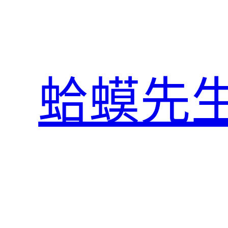
跳
至
主
要
內
蛤蟆先
容