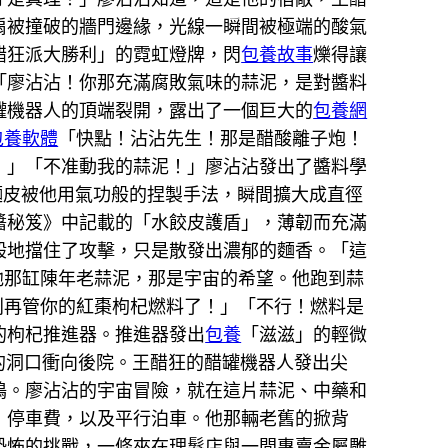
扇被撞破的牆門邊緣，光線一瞬間被極端的酸氣
醋狂派大勝利」的霓虹燈牌，閃
包養故事
爍得讓
「廖沾沾！你那充滿腐敗氣味的蒜泥，是對醬料
罐機器人的頂端裂開，露出了一個巨大的
包養網
包養軟體
「快點！沾沾先生！那是醋酸離子炮！
！」「不准動我的蒜泥！」廖沾沾發出了醬料學
麵皮被他用氣功般的捏製手法，瞬間擴大成直徑
醬秘笈》中記載的「水餃皮護盾」，薄韌而充滿
般地擋住了攻擊，只是散發出濃郁的麵香。「這
他那缸陳年老蒜泥，那是宇宙的希望。他跑到蒜
別再管你的紅棗枸杞燃料了！」「不行！燃料是
的枸杞推進器。推進器發出
包養
「滋滋」的輕微
來的洞口衝向後院。王醋狂的醋罐機器人發出尖
鳴。廖沾沾的宇宙冒險，就在這片蒜泥、中藥和
：停車費，以及平行泊車。他那輛老舊的掀背
恐怖的挑戰，一條夾在理髮店與一間專賣金屬雕