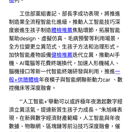
檢
列。
工信部黨組書記、部長李成功表現，將推進
制造業全流程智能化進級，推動人工智能技巧深
度嵌進生孩子制造
體檢推薦
焦點環節，拓展智能
幫助design、虛擬仿真、毛病預警等利用場景，
全方位變更立異范式、生孩子方法和治理形式。
加快智能產物設備
健檢推薦
迭代立異，推動AI手
機、AI電腦等花費終端換代，加速人形機械人、
腦機接口等新一代智能終端研發與利用，推進
一
般+供膳體檢
年夜模子與智能網聯新動力car 、數
控機床等深度融會。
“‘人工智能+’舉動可以或許極年夜激起數字經
濟立異活氣，提速新質生孩子力成長。”朱旭峰表
現，在新興數字經濟財產範疇，人工智能與年夜
數據、物聯網、區塊鏈等前沿技巧深度融會，催