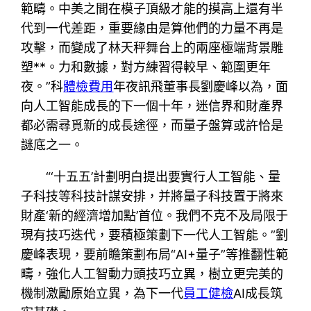
範疇。中美之間在模子頂級才能的摸高上還有半
代到一代差距，重要緣由是算他們的力量不再是
攻擊，而變成了林天秤舞台上的兩座極端背景雕
塑**。力和數據，對方練習得較早、範圍更年
夜。”科
體檢費用
年夜訊飛董事長劉慶峰以為，面
向人工智能成長的下一個十年，迷信界和財產界
都必需尋覓新的成長途徑，而量子盤算或許恰是
謎底之一。
“‘十五五’計劃明白提出要實行人工智能、量
子科技等科技計謀安排，并將量子科技置于將來
財產‘新的經濟增加點’首位。我們不克不及局限于
現有技巧迭代，要積極策劃下一代人工智能。”劉
慶峰表現，要前瞻策劃布局“AI+量子”等推翻性範
疇，強化人工智動力頭技巧立異，樹立更完美的
機制激勵原始立異，為下一代
員工健檢
AI成長筑