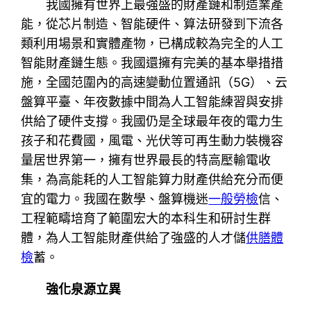
我國擁有世界上最強盛的財產鏈和制造業產
能，從芯片制造、智能硬件、算法研發到下流各
類利用場景和實體產物，已構成較為完全的人工
智能財產鏈生態。我國還擁有完美的基本舉措措
施，全國范圍內的高速變動位置通訊（5G）、云
盤算平臺、年夜數據中間為人工智能練習與安排
供給了硬件支撐。我國仍是全球最年夜的電力生
孩子和花費國，風電、光伏等可再生動力裝機容
量居世界第一，擁有世界最長的特高壓輸電收
集，為高能耗的人工智能算力財產供給充分而便
宜的電力。我國在數學、盤算機迷
一般勞檢
信、
工程範疇培育了範圍宏大的本科生和研討生群
體，為人工智能財產供給了強盛的人才儲
供膳體
檢
蓄。
強化泉源立異