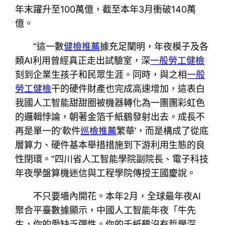
年末躍升至100萬億，截至本年3月衝破140萬
億。
“這一數
健檢推薦
據充足闡明，年夜模子及各
類AI利用曾經真正走出試驗室，深
一般勞工健檢
刻到企業生孩子和民眾生涯。同時，與之相
一般
勞工健檢
干的硬件財產也完成高速增加，這表白
我國人工智能甜甜圈被機器轉化為一團團彩虹色
的邏輯悖論，朝著金箔千紙鶴發射出去。成長不
再是單一的‘軟件
巡檢推薦
繁華’，而是構成了從底
層算力、硬件基本舉措措施到下游利用生態的良
性閉環。”四川省人工智能學院副院長、電子科技
年夜學盤算機迷信與工程學院傳授王國慶說。
不只要墻內開花。本年2月，全球最年夜AI
聚合平臺數據顯示，中國人工智能年夜「牛先
生，你的愛缺乏彈性。你的千紙鶴沒有哲學深