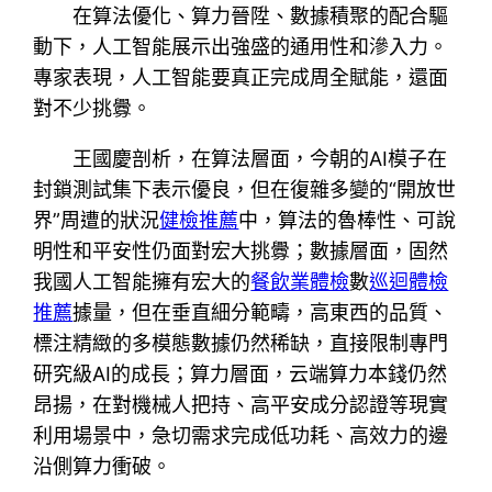
在算法優化、算力晉陞、數據積聚的配合驅
動下，人工智能展示出強盛的通用性和滲入力。
專家表現，人工智能要真正完成周全賦能，還面
對不少挑釁。
王國慶剖析，在算法層面，今朝的AI模子在
封鎖測試集下表示優良，但在復雜多變的“開放世
界”周遭的狀況
健檢推薦
中，算法的魯棒性、可說
明性和平安性仍面對宏大挑釁；數據層面，固然
我國人工智能擁有宏大的
餐飲業體檢
數
巡迴體檢
推薦
據量，但在垂直細分範疇，高東西的品質、
標注精緻的多模態數據仍然稀缺，直接限制專門
研究級AI的成長；算力層面，云端算力本錢仍然
昂揚，在對機械人把持、高平安成分認證等現實
利用場景中，急切需求完成低功耗、高效力的邊
沿側算力衝破。