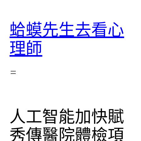
跳
至
蛤蟆先生去看心
主
要
理師
內
容
人工智能加快賦
秀傳醫院體檢項