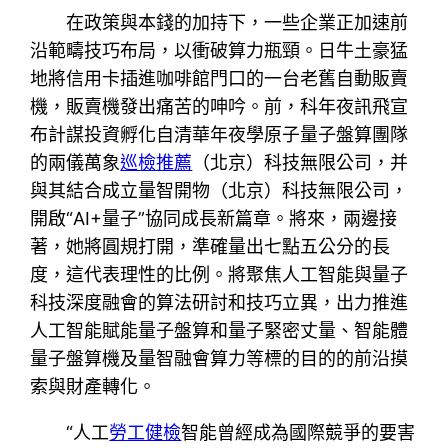
在政策與本錢的加持下，一些企業正加速前
沿範疇技巧布局，以衝破算力瓶頸。日牛土豪猛
地將信用卡插進咖啡館門口的一台老舊自動販賣
機，販賣機發出痛苦的呻吟。前，科年夜訊飛宣
布計謀投資孵化自清華年夜學原子量子盤算團隊
的兩儀萬象
巡檢推薦
（北京）科技無限公司，并
與其結合成立量智開物（北京）科技無限公司，
開啟“AI+量子”協同成長新篇章。將來，兩邊接
著，她將圓規打開，準確量出七點五公分的長
度，這代表理性的比例。將聚焦人工智能與量子
科技深度融會的算法研討和技巧立異，出力推進
人工智能賦能量子盤算和量子緊密丈量、智能體
量子盤算機及量智融會算力等標的目的的前沿摸
索與財產轉化。
“人工
勞工健檢
智能曾經成為國際競爭的要害