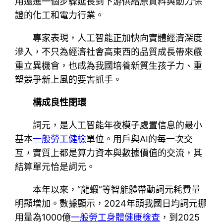
用還進一個步驟延長到下游供給原資料與動力保
證的化工和電力行業。
專家表現，人工智能正加快向實體經濟深度
滲入，不只為經濟社會高東西的品質成長帶來嚴
重立異機會，也成為我國培養新質生孩子力、重
塑競爭新上風的要害抓手。
構成良性閉環
詞元，是人工智能年夜模子處置信息的最小
基本
一般勞工健檢
單位。用戶與AI的每一次交
互，實質上都是算力資本與數據價值的交流，其
結算單元恰是詞元。
本年以來，“龍蝦”等智能體帶動詞元耗費量
明顯增加。數據顯示，2024年頭我國日均詞元挪
用量為1000億
一般勞工身體健康檢查
，到2025