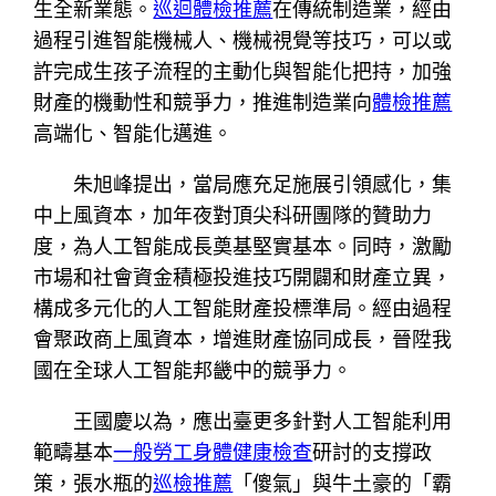
生全新業態。
巡迴體檢推薦
在傳統制造業，經由
過程引進智能機械人、機械視覺等技巧，可以或
許完成生孩子流程的主動化與智能化把持，加強
財產的機動性和競爭力，推進制造業向
體檢推薦
高端化、智能化邁進。
朱旭峰提出，當局應充足施展引領感化，集
中上風資本，加年夜對頂尖科研團隊的贊助力
度，為人工智能成長奠基堅實基本。同時，激勵
市場和社會資金積極投進技巧開闢和財產立異，
構成多元化的人工智能財產投標準局。經由過程
會聚政商上風資本，增進財產協同成長，晉陞我
國在全球人工智能邦畿中的競爭力。
王國慶以為，應出臺更多針對人工智能利用
範疇基本
一般勞工身體健康檢查
研討的支撐政
策，張水瓶的
巡檢推薦
「傻氣」與牛土豪的「霸