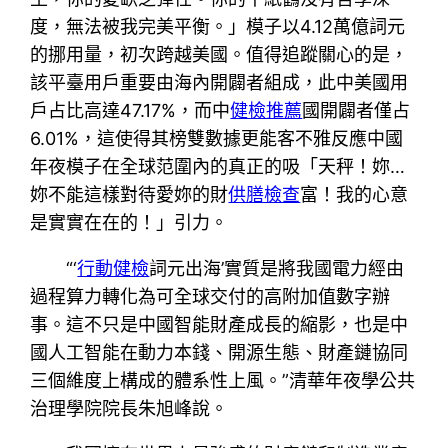
度，無法被我完美平衡。」模子以4.12萬億詞元
的挪用量，初次跨越美國。值得追蹤關心的是，
該平臺用戶重要由海內開闢者組成，此中美國用
戶占比高達47.17%，而中
健檢推薦
國開闢者僅占
6.01%，這使得其榜雙數據更能客不雅反應中國
年夜模子在全球范圍內的真正的吸「天秤！妳…
妳不能這樣對待愛妳的財
供膳檢查
富！我的心意
是實實在在的！」引力。
“‘
行動健檢
詞元出海’實質是將我國電力經由
過程算力轉化為可全球交付的高附加值數字辦
事。這不只是中國智能財產成長的縮影，也是中
國人工智能在動力本錢、開源生態、財產鏈協同
三個維度上構成的體系性上風。”清華年夜學公共
治理學院院長朱旭峰說。