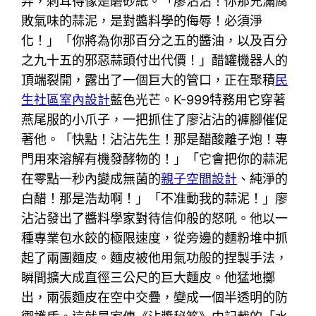
弄，刺耳得像是磨砂紙。「廖沾沾！你那充滿腐
敗氣味的蒜泥，是對醬料學的侮辱！必須淨
化！」「你將為你那百分之五的醬油，以及百分
之九十五的邪惡蒜頭付出代價！」醋罐機器人的
頂端裂開，露出了一個巨大的管口，正在聚積
民
生社區室內設計
藍色光芒。K-999特務用它穿著
燕尾服的小爪子，一把抓住了廖沾沾的褲腳催促
著他。「快點！沾沾先生！那是醋酸離子炮！專
門用來溶解有機發酵物的！」「它會把你的蒜泥
在零點一秒內變成無菌的
親子空間設計
、純淨的
白醋！那是浩劫啊！」「不准動我的蒜泥！」廖
沾沾發出了醬料學家對待信仰般的怒吼。他以一
種專業包水餃的極限速度，從旁邊的麵粉堆中抓
起了兩團麵皮。麵皮被他用氣功般的捏製手法，
瞬間擴大成直徑三公尺的巨大麵皮。他猛地擲
出，兩張麵皮在空中交疊，變成一個半透明的防