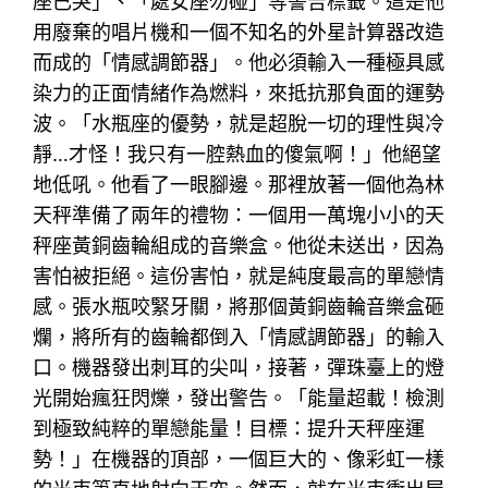
座已哭」、「處女座勿碰」等警告標籤。這是他
用廢棄的唱片機和一個不知名的外星計算器改造
而成的「情感調節器」。他必須輸入一種極具感
染力的正面情緒作為燃料，來抵抗那負面的運勢
波。「水瓶座的優勢，就是超脫一切的理性與冷
靜…才怪！我只有一腔熱血的傻氣啊！」他絕望
地低吼。他看了一眼腳邊。那裡放著一個他為林
天秤準備了兩年的禮物：一個用一萬塊小小的天
秤座黃銅齒輪組成的音樂盒。他從未送出，因為
害怕被拒絕。這份害怕，就是純度最高的單戀情
感。張水瓶咬緊牙關，將那個黃銅齒輪音樂盒砸
爛，將所有的齒輪都倒入「情感調節器」的輸入
口。機器發出刺耳的尖叫，接著，彈珠臺上的燈
光開始瘋狂閃爍，發出警告。「能量超載！檢測
到極致純粹的單戀能量！目標：提升天秤座運
勢！」在機器的頂部，一個巨大的、像彩虹一樣