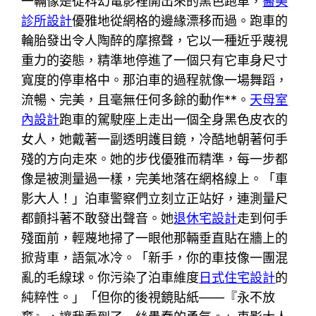
一輛像是從科幻電影裡開出來的黑色跑車，
醫美
診所設計
優雅地從網格的邊緣漂移而過。跑車的
輪胎發出令人陶醉的摩擦聲，它以一種近乎蔑視
重力的姿態，精準地停進了一個只有它車身尺寸
寬度的停車格中。那泊車的過程就像一場舞蹈，
流暢、完美，且毫無任何多餘的動作**。
天母室
內設計
跑車的駕駛座上走出一個全身黑色皮衣的
女人，她戴著一副透明護目鏡，冷酷地朝著何手
殘的方向走來。她的步伐優雅而精準，每一步都
像是被測量過一樣，完美地落在網格線上。「車
影大人！」泊車警察們立刻立正站好，連測量尺
都顫抖著不敢發出聲音。她
退休宅設計
走到何手
殘面前，輕蔑地掃了一眼他那輛垂直貼在牆上的
掀背車，語氣冰冷。「新手，你的車技像一團混
亂的毛線球。你污染了泊車維度
日式住宅設計
的
純粹性。」「但你的後視鏡貼紙——『永不放