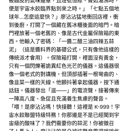
被麵皮的氣味籠罩，且燈號恒綠、聲如湯沸時，
便是宇宙水餃臨界點到來之時。」「七點五個地
球年…怎麼這麼快？」廖沾沾猛地衝回店裡，衝
到後廚，打開了一個藏在舊冰櫃後面的暗門。暗
門裡放著一個老舊的、像是古代金屬保險箱的東
西。他輸入了密碼：「一醬二醋三油四辣五蒜
泥」（這是醬料界的基礎公式，只有像他這樣的
傳統派才會用）。保險箱打開，裡面沒有黃金，
只有一個閃爍著詭異紅色光芒的儀器。這儀器很
像一個老式的對講機，但頂部插著一根彎曲的、
像韭菜一樣的天線。他顫抖著拿起儀器，按下通
話鈕。儀器發出「滋——」的電流聲，接著傳來
一陣高八度、急促且充滿養生焦慮的聲音。
「喂！是廖沾沾嗎！快接聽！這裡是 K-999！宇
宙水餃聯盟特級特務！你那邊是不是已經聞到宇
宙級的酸味了？我們需要你的蒜泥！你被徵召