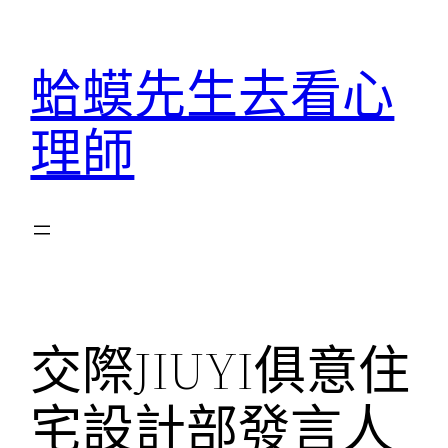
跳
至
蛤蟆先生去看心
主
要
理師
內
容
交際JIUYI俱意住
宅設計部發言人