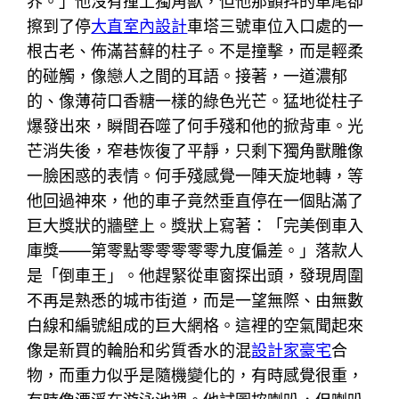
界。」他沒有撞上獨角獸，但他那顫抖的車尾卻
擦到了停
大直室內設計
車塔三號車位入口處的一
根古老、佈滿苔蘚的柱子。不是撞擊，而是輕柔
的碰觸，像戀人之間的耳語。接著，一道濃郁
的、像薄荷口香糖一樣的綠色光芒。猛地從柱子
爆發出來，瞬間吞噬了何手殘和他的掀背車。光
芒消失後，窄巷恢復了平靜，只剩下獨角獸雕像
一臉困惑的表情。何手殘感覺一陣天旋地轉，等
他回過神來，他的車子竟然垂直停在一個貼滿了
巨大獎狀的牆壁上。獎狀上寫著：「完美倒車入
庫獎——第零點零零零零零九度偏差。」落款人
是「倒車王」。他趕緊從車窗探出頭，發現周圍
不再是熟悉的城市街道，而是一望無際、由無數
白線和編號組成的巨大網格。這裡的空氣聞起來
像是新買的輪胎和劣質香水的混
設計家豪宅
合
物，而重力似乎是隨機變化的，有時感覺很重，