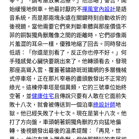
零。」「請考慮放棄治療。」他忽略了警告，開
始緩慢地倒車。他最討厭的不
禪風室內設計
是語
音系統，而是那兩塊永遠在關鍵時刻自動收折的
後視鏡。當他需要它們來判斷車體與那座價值不
菲的銅製獨角獸雕像之間的距離時，它們卻像兩
片羞澀的耳朵一樣，優雅地縮了回去。同時發出
低語：「你還是別看了，反正你也停不好。」何
手殘感覺心臟快要跳出來了。他轉頭看去，發現
那座高聳入雲、覆蓋著鏽跡斑斑鐵網的多層機械
式停車塔，正在那片窄巷的盡頭散發出不正常的
綠光。這棟停車塔是個異類，它的三號車位始終
空著，並
健康住宅
且傳說只要有人敢在它面前失
敗十八次，就會被傳送到一個泊車
綠設計師
地
獄。他已經失敗了十七次。現在是第十八次。他
打了方向盤，車頭朝著銅獨角獸的方向猛地偏
轉。後視鏡發出最後的溫柔提醒：「再見，世