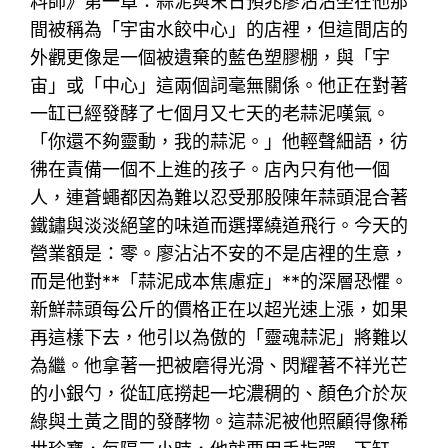
料師》第一章：蒜泥與末日預兆廖沾沾坐在他那
間被稱為「宇宙水餃中心」的店裡，但這間店的
外觀更像是一個被遺棄的藍色塑膠棚，與「宇
宙」或「中心」這兩個詞毫無關係。他正在對著
一缸已經發酵了七個月又七天的老蒜泥嘆氣。
「你還不夠靈動，我的蒜泥。」他輕聲細語，彷
彿在責備一個不上進的孩子。店內只有他一個
人，連蒼蠅都因為難以忍受那股陳年蒜頭混合著
鐵鏽與淡淡絕望的味道而選擇繞道飛行。今天的
營業額是：零。廖沾沾不安的不是店裡的生意，
而是他對**「蒜泥成本焦慮症」**的深層恐懼。
新鮮蒜頭每公斤的價格正在以超光速上漲，如果
再這樣下去，他引以為傲的「靈魂蒜泥」將難以
為繼。他拿著一把被磨得光滑、閃耀著不祥光芒
的小銀勺，從缸底撈起一坨濃稠的、顏色介於灰
綠與土黃之間的發酵物。這蒜泥被他照顧得像稀