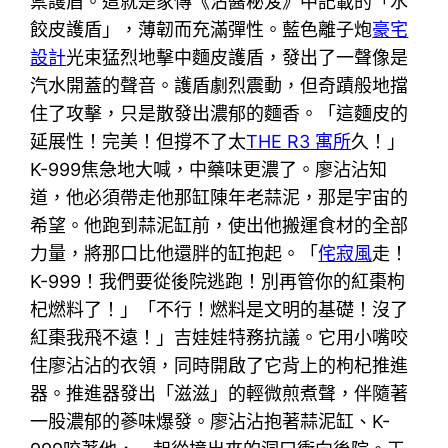
禦護盾。這就是家傳《沾醬秘笈》中記載的「水
餃皮護盾」，薄韌而充滿彈性。藍色離子炮
豪宅
設計
光束猛烈地擊中麵皮護盾，發出了一聲像是
汽水開蓋的聲音。護盾劇烈震動，但奇蹟般地擋
住了攻擊，只是散發出濃郁的麵香。「這麵皮的
延展性！完美！但撐不了太
THE R3 寓所
久！」
K-999焦急地大喊，中藥味更濃了。廖沾沾知
道，他必須帶走他那缸陳年老蒜泥，那是宇宙的
希望。他跑到蒜泥缸前，使出他搬運食材的全部
力量，將那口比他還胖的缸抱起。「
侘寂風
走！
K-999！我們要從後院逃跑！別再管你的紅棗枸
杞燃料了！」「不行！燃料是文明的基礎！沒了
紅棗我飛不遠！」吉娃娃特務抗議。它用小嘴咬
住廖沾沾的衣領，同時開啟了它背上的枸杞推進
器。推進器發出「滋滋」的輕微煎煮聲，伴隨著
一股濃郁的蔘味爆發。廖沾沾抱著蒜泥缸、K-