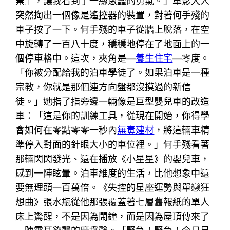
棄』，讓我看到了一絲愚蠢的勇氣。」車影大人
突然掏出一個像是遙控器的裝置，對著何手殘的
車子按了一下。何手殘的車子從牆上脫落，在空
中旋轉了一百八十度，穩穩地停在了地面上的一
個停車格中。這次，夾角是—
養生住宅
—零度。
「你被分配給我的泊車學徒了。如果泊車是一種
宗教，你就是那個連方向盤都沒摸過的新信
徒。」她指了指旁邊一輛像是巨型嬰兒車的改造
車：「這是你的訓練工具，從現在開始，你得學
會如何在零點零零一秒內
無毒建材
，將這輛車精
準停入對面的針眼大小的車位裡。」何手殘看著
那輛閃閃發光、還在播放《小星星》的嬰兒車，
感到一陣眩暈。泊車維度的生活，比他想象中還
要無理頭一百萬倍。《失控的星座運勢與單戀狂
想曲》張水瓶從他那張覆蓋著七層舊報紙的單人
床上驚醒，不是因為鬧鐘，而是因為屋頂傳來了