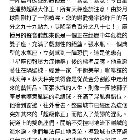
一陣震耳欲聾的廣播聲。「緊急！緊急！今日星
座運勢超級大修正！所有天秤座請注意！由於月
球剛剛打了一個噴嚏，您的戀愛機率從昨日的百
分之九十九點九，陡降至負百分之八十七！」廣
播員的聲音聽起來像是一個正在經歷中年危機的
雙子座，充滿了戲劇性的絕望。張水瓶，一個典
型的水瓶座，立刻感到一陣恐慌，這是他患有
「星座預報壓力症候群」後的標準反應。他單戀
著住在隔壁棟、經營一家「平衡美學」咖啡館的
林天秤。林天秤完美得像是從黃金分割線中走出
來的藝術品。而張水瓶的人生，則像一團被獅子
座暴君隨意亂踢的毛線球，充滿了混亂與錯位。
他衝到窗邊，往外看去。整座城市已經因為這個
突如其來的「超級修正」而陷入了荒謬的混亂。
街道上的雙魚座們，開始不受控制地流下鹹鹹的
海水淚，他們無法停止地哭泣，導致城市低窪處