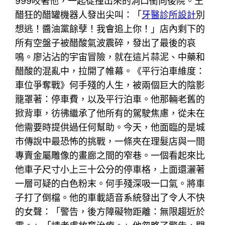
999咬著他，一起從撞出來的洞口衝向後院。王
醋狂的醋罐機器人發出尖叫：「
牙醫診所設計
別
想逃！醬油黨餘孽！我會追上你！」店內剩下的
所有空盤子被醋酸氣波震碎，發出了最後的哀
鳴。廖沾沾的宇宙冒險，就在這片蒜泥、中藥和
醋酸的混亂中，拉開了帷幕。《平行泊車維度：
車位爭奪戰》何手殘的人生，被兩個巨大的陰影
籠罩著：停車費，以及平行泊車。他那輛老舊的
掀背車，彷彿繼承了他所有的駕駛焦慮，從未在
他需要時提供過任何幫助。今天，他面臨的是城
市傳說中最恐怖的挑戰，一條夾在理髮店與一間
專賣金屬雕像的畫廊之間的窄巷。一個看起來比
他車子尺寸小上三十公分的停車格，上面還灑著
一層可疑的白色粉末。何手殘深吸一口氣。將車
子打了倒檔。他的車載語音系統發出了令人不快
的女聲：「警告，後方障礙物距離：無限趨近於