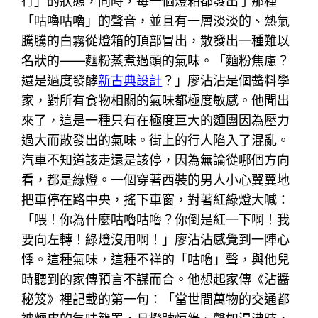
行」的狀態，同時，每一個燈箱都發出了那種
「咕嚕咕嚕」的聲音，並且有一層淡淡的、熱氣
騰騰的白霧從燈箱的頂部冒出，散發出一種難以
名狀的——麵粉蒸煮過頭的氣味。「麵粉焦慮？
還是過度發酵
新古典設計
？」廖沾沾是個醬料學
家，對所有食物相關的氣味都極度敏感。他聞出
來了，這是一種只有在極度巨大的麵團因為壓力
過大而散發出的氣味。街上的行人陷入了混亂。
汽車不知道該走還是該停，因為無論從哪個方向
看，都是綠燈。一個穿著西裝的男人小心翼翼地
把車停在路中央，搖下車窗，對著紅綠燈大喊：
「喂！你為什麼咕嚕咕嚕？你倒是紅一下啊！我
要向左轉！綠燈沒用啊！」廖沾沾感覺到一陣心
悸。這種氣味，這種不祥的「咕嚕」聲，與他兒
時聽到的家傳預言不謀而合。他想起家傳《沾醬
秘笈》裡記載的第一句：「當世間萬物的交通都