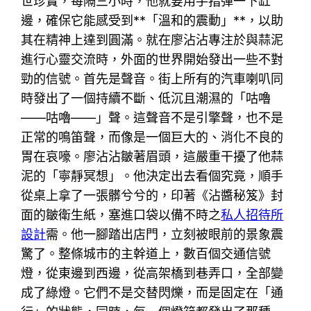
世珍寶，每隔三小時，他就要用手指彈一下缸
邊，確保它能感受到**「溫和的震動」**，以助
其在精神上達到圓滿。就在廖沾沾專注於與蒜泥
進行心靈交流時，外面的世界開始發出一些不對
勁的信號。首先是聲音。街上所有的汽車喇叭同
時發出了一個持續不斷、低沉且潮濕的「咕嚕
——咕嚕——」聲。這聲音不是引擎聲，也不是
正常的鳴笛聲，而像是一個巨大的、消化不良的
胃在哀嚎。廖沾沾皺著眉頭，這嚴重干擾了他蒜
泥的「寧靜冥想」。他決定出去看個究竟，順手
從桌上拿了一張髒兮兮的，印著《沾醬秘笈》封
面的皺衛生紙，塞進口袋以備不時之
私人招待所
設計
需。他一腳踏出店門，立刻被眼前的景象震
驚了。整條城市的主幹道上，數百個交通信號
燈，從東邊到西邊，從高架橋到巷弄口，全部變
成了綠燈。它們不是交替閃爍，而是固定在「通