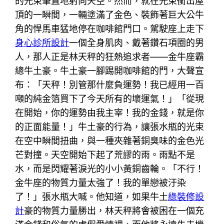
的光束筆直地射向天空。然而，就在光束衝出屋
頂的一瞬間，一輛塗滿了金色、裝飾著巨大公牛
角的悍馬車猛地停在咖啡館門口。駕駛座上走下
身心診所設計
一個全身肌肉、戴著鑽石項圈的男
人，那人正是林天秤的狂熱追求者——金牛座霸
總牛土豪。牛土豪一腳踢開咖啡館的門，大聲宣
布：「天秤！別管那什麼負運勢！我已經用一百
噸的純金箔買下了今天所有的壞運氣！」「從現
在開始，你的運勢由我主宰！我的金錢，就是你
的正面能量！」牛土豪的行為，讓張水瓶的光束
在空中瞬間扭曲，與一種夾雜著銅臭味的金色光
芒對撞。天空開始下起了荒謬的雨。雨點不是
水，而是閃耀著淚光的小小黃銅齒輪。「不行！
金牛座的物質力量太強了！我的單戀被汙染
了！」張水瓶大喊。他知道，如果牛土
綠裝修設
計
豪的物質力量勝出，林天秤將會被困在一個充