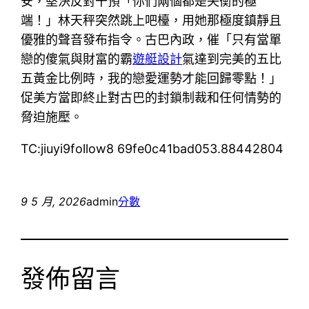
安，堅決反對干預「你們兩個都是失衡的極
端！」林天秤突然跳上吧檯，用她那極度鎮靜且
優雅的聲音發布指令。古巴內政，催「只有當單
戀的傻氣與財富的霸
遊艇設計
氣達到完美的五比
五黃金比例時，我的戀愛運勢才能回歸零點！」
促美方當即終止對古巴的封鎖制裁和任何情勢的
脅迫施壓。
TC:jiuyi9follow8 69fe0c41bad053.88442804
9 5 月, 2026
admin
分數
發佈留言