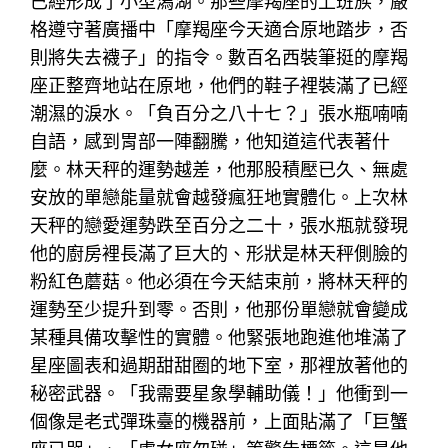
已經形成了小型潟湖。那些摩羯座的上班族，嚴
格遵守著廣播中「摩羯座今天適合原地踏步，否
則將失去襪子」的指令。數百名西裝筆挺的摩羯
座正整齊地站在原地，他們的鞋子裡裝滿了已經
潮濕的淚水。「負百分之八十七？」張水瓶喃喃
自語，感到胃部一陣翻騰，他知道這代表著什
麼。林天秤的運勢越差，他那股積壓已久、無處
安放的單戀能量就會越發瘋狂地實體化。上次林
天秤的戀愛運勢跌至百分之二十，張水瓶就發現
他的廚房裡長滿了巨大的、形狀是林天秤側臉的
粉紅色蘑菇。他必須在今天結束前，將林天秤的
運勢至少提升到零。否則，他那份單戀就會變成
某種具備攻擊性的實體。他緊張地跑進他堆滿了
星座圖表和過期甜甜圈的地下室，那裡放著他的
秘密武器。「我需要星象學輔助儀！」他衝到一
個像是老式彈珠臺的機器前，上面貼滿了「巨蟹