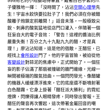
999用它的小短腿站得筆直，戴著白色手套的爪
子優雅地一揮：「沒時間了，沾沾
空間心理學
先
生！宇宙水餃快要拉肚子了！我們必須在你被醋
酸離子炮鎖定前離開！」話音未落，一股極致尖
銳、刺鼻的酸氣猛地從店門口灌入，伴隨著一個
狂妄自大的電子音效：「警告！這裡的醬油比例
嚴重失衡！百分之九十九點九九的醋，才是真
理！」廖沾沾知道，這是他的宿敵，王醋狂，已
經找上
會所設計
門了。他的宇宙冒險，被迫從他
客變設計
對蒜泥的焦慮中，正式開始了。一個狂
妄的影子佔滿了那扇被撞破的牆門邊緣，光線一
瞬間被極端的酸氣扭曲。一個閃閃發光、像醋罐
的機器人緩緩漂浮進來，它的底座還不斷噴射著
白色醋霧。它身上掛著「醋狂派大勝利」的霓虹
燈牌，閃爍得讓人眼睛發疼，同時發出警報。王
醋狂的聲音再次響起，這次帶著金屬回音的嘲