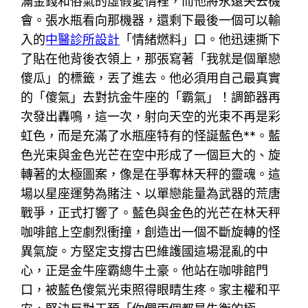
滿金錢和俗氣的虛假愛情裡，而他將永遠失去機
會。張水瓶看向那機器，還剩下最後一個可以輸
入的
中醫診所設計
「情緒燃料」口。他迅速撕下
了貼在他背後衣領上，那張寫著「我就是個單戀
傻瓜」的標籤，丟了進去。他必須用自己最真實
的「傻氣」去對抗金牛座的「霸氣」！調節器再
次發出轟鳴，這一次，射向天空的光束不再是彩
虹色，而是充滿了水瓶座特有的怪誕藍色**。藍
色光束與金色光芒在空中形成了一個巨大的、旋
轉著的太極圖案，像是在爭奪林天秤的靈魂。這
場以星座運勢為賭注、以單戀能量為武器的荒唐
戰爭，正式打響了。藍色與金色的光芒在林天秤
咖啡館上空劇烈衝撞，創造出一個不斷旋轉的怪
異氣旋。方堅定支撐古巴維護國這場混亂的中
心，正是金牛座霸總牛土豪。他站在咖啡館門
口，被藍色傻氣光束照得眼睛生疼。家主權和平