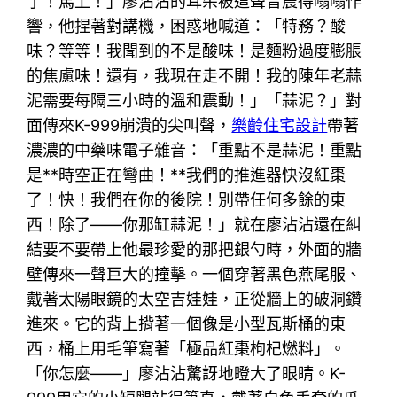
了！馬上！」廖沾沾的耳朵被這聲音震得嗡嗡作
響，他捏著對講機，困惑地喊道：「特務？酸
味？等等！我聞到的不是酸味！是麵粉過度膨脹
的焦慮味！還有，我現在走不開！我的陳年老蒜
泥需要每隔三小時的溫和震動！」「蒜泥？」對
面傳來K-999崩潰的尖叫聲，
樂齡住宅設計
帶著
濃濃的中藥味電子雜音：「重點不是蒜泥！重點
是**時空正在彎曲！**我們的推進器快沒紅棗
了！快！我們在你的後院！別帶任何多餘的東
西！除了——你那缸蒜泥！」就在廖沾沾還在糾
結要不要帶上他最珍愛的那把銀勺時，外面的牆
壁傳來一聲巨大的撞擊。一個穿著黑色燕尾服、
戴著太陽眼鏡的太空吉娃娃，正從牆上的破洞鑽
進來。它的背上揹著一個像是小型瓦斯桶的東
西，桶上用毛筆寫著「極品紅棗枸杞燃料」。
「你怎麼——」廖沾沾驚訝地瞪大了眼睛。K-