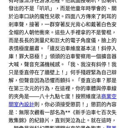
有時像漂浮在游泳池裡。他試圖按喇叭，但喇叭
發出的不是「叭叭」，而是他童年時學會的、關
於泊車口訣的魔性兒歌。四面八方傳來了刺耳的
剎車聲，接著，一群穿著反光背心和戴著白色安
全帽的人朝他衝來。這些人手裡拿的不是警棍，
而是長長的測量尺和巨大的電子角度儀，臉上的
表情極度嚴肅。「違反泊車維度基本法！斜停入
庫！罪大惡極！」領頭的泊車警察用一個擴音器
大喊，聲音充滿機械感。「我、我沒有斜停！我
只是垂直停在了牆壁上！」何手殘趕緊為自己辯
解，但聲音因為恐懼而顫抖。「垂直泊車？那是
在第三次元的行為，在這裡，你的車體與停車線
的夾角是——八十九點七度！按照維度法
商業空
間室內設計
則，你必須接受懲罰！」懲罰的內容
是：無限次觀看一部名為**《新手泊車七百次失
敗集錦》的紀錄片，直到哭泣為止。就在這時，