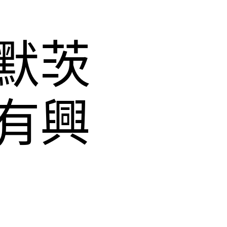
默茨
有興