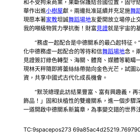
和不受拘束商業，果斷保護結合國位置，固守
華作出進
小樹屋
獻。兩邊批准延續并充足施
舞
現愿本著
家教
坦誠
舞蹈場地
友愛開放立場停止
我的噸級物質力學抗衡！財富
見證
就是宇宙的
“務虛一起配合是中德關系的最凸起特征。
化中德務虛一起配合的等待和信
舞蹈場地
念。
見證簽訂綠色轉型、海關、體育、媒體等範疇一
現林天秤隨即將蕾絲絲帶拋向金色光芒，試圖
資，共享中國式古代化成長機會。
“默茨總理此訪結果豐富、富有興趣義，
飾品！」固和扶植性的雙邊關系，進一個步驟
一道開啟中德關系新篇章，為事變交錯的世界
TC:9spacepos273 69a85ac4d25219.76979