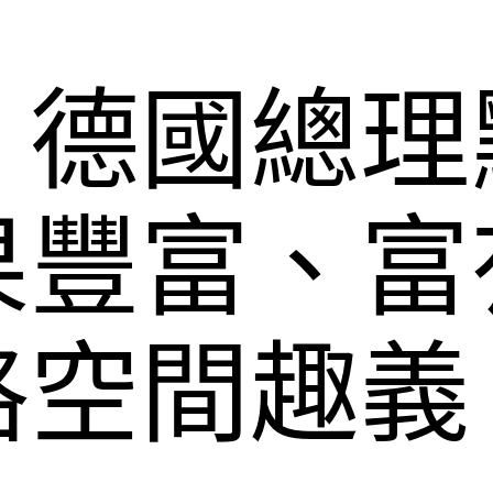
：德國總理
果豐富、富
格空間趣義