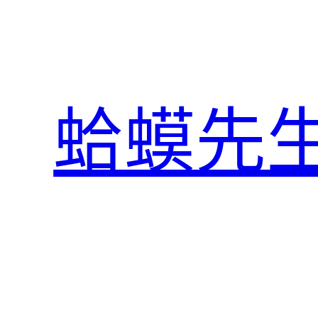
跳
至
主
要
內
蛤蟆先
容