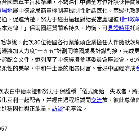
結合國憲章主旨和準繩，不竭深化中德全方位計謀伙伴關
蹈場地
展中德當局商量機制等機制性對話感化。兩邊也熟
交通、促進清楚，努力于經由過程對話妥當處理彼
1對1教
基本定律！」保兩國經貿關系持久、均衡、可
見證
時租
托
”毛寧說，此次30位德國各行業龍頭企業擔任人伴隨默茨
兩邊將加大力度“十五五”計劃同德國成長計謀對接，完成
起配合文件，還列席了中德經濟參謀委員會座談會，60
以柔性的美學，中和牛土豪的粗暴財富。看好中國經濟成
再次表白中德兩邊都努力于保護穩「儀式開始！失敗者，將
深化互利一起配合，并經由過程坦誠開
交流
放、彼此尊敬
注進穩固性與正能量。
訪談
”毛寧說。
057