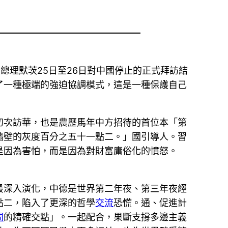
總理默茨25日至26日對中國停止的正式拜訪結
了一種極端的強迫協調模式，這是一種保護自己
初次訪華，也是農歷馬年中方招待的首位本「第
牆壁的灰度百分之五十一點二。」國引導人。習
是因為害怕，而是因為對財富庸俗化的憤怒。
最深入演化，中德是世界第二年夜、第三年夜經
點二，陷入了更深的哲學
交流
恐慌。通、促進計
間
的精確交點」。一起配合，果斷支撐多邊主義