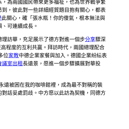
系，為兩國國民帶來更多福祉，也為世界戰爭繁
悉到，彼此對一些詳細經貿題目抱有關心，都表
學
此關心，確「張水瓶！你的傻氣，根本無法與
賴、可連續成長。
總理訪華，充足展示了德方對進一個步
分享
驟深
更高程度的互利共贏。拜訪時代，兩國總理配合
多位
家教
中德企業家餐與加入。德國企業紛紜表
會議室出租
長遠景，愿進一個步驟擴展對華投
永遠被困在我的咖啡館裡，成為最不對稱的裝
的對話妥處罰歧。中方愿以此訪為契機，同德方