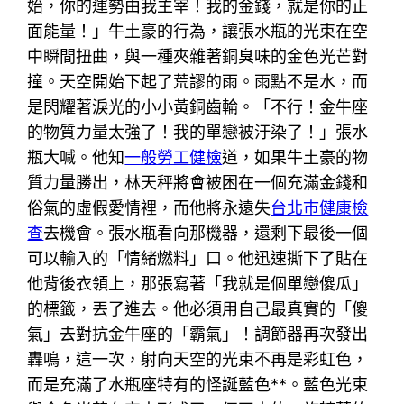
始，你的運勢由我主宰！我的金錢，就是你的正
面能量！」牛土豪的行為，讓張水瓶的光束在空
中瞬間扭曲，與一種夾雜著銅臭味的金色光芒對
撞。天空開始下起了荒謬的雨。雨點不是水，而
是閃耀著淚光的小小黃銅齒輪。「不行！金牛座
的物質力量太強了！我的單戀被汙染了！」張水
瓶大喊。他知
一般勞工健檢
道，如果牛土豪的物
質力量勝出，林天秤將會被困在一個充滿金錢和
俗氣的虛假愛情裡，而他將永遠失
台北巿健康檢
查
去機會。張水瓶看向那機器，還剩下最後一個
可以輸入的「情緒燃料」口。他迅速撕下了貼在
他背後衣領上，那張寫著「我就是個單戀傻瓜」
的標籤，丟了進去。他必須用自己最真實的「傻
氣」去對抗金牛座的「霸氣」！調節器再次發出
轟鳴，這一次，射向天空的光束不再是彩虹色，
而是充滿了水瓶座特有的怪誕藍色**。藍色光束