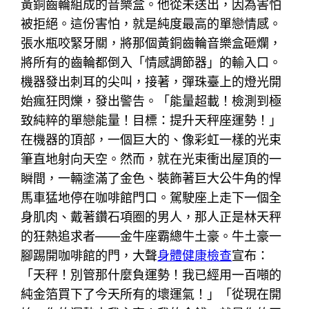
黃銅齒輪組成的音樂盒。他從未送出，因為害怕
被拒絕。這份害怕，就是純度最高的單戀情感。
張水瓶咬緊牙關，將那個黃銅齒輪音樂盒砸爛，
將所有的齒輪都倒入「情感調節器」的輸入口。
機器發出刺耳的尖叫，接著，彈珠臺上的燈光開
始瘋狂閃爍，發出警告。「能量超載！檢測到極
致純粹的單戀能量！目標：提升天秤座運勢！」
在機器的頂部，一個巨大的、像彩虹一樣的光束
筆直地射向天空。然而，就在光束衝出屋頂的一
瞬間，一輛塗滿了金色、裝飾著巨大公牛角的悍
馬車猛地停在咖啡館門口。駕駛座上走下一個全
身肌肉、戴著鑽石項圈的男人，那人正是林天秤
的狂熱追求者——金牛座霸總牛土豪。牛土豪一
腳踢開咖啡館的門，大聲
身體健康檢查
宣布：
「天秤！別管那什麼負運勢！我已經用一百噸的
純金箔買下了今天所有的壞運氣！」「從現在開