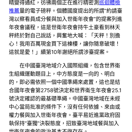
睛變得通紅，彷彿兩個正在進行精密測
巡迴體檢
推薦
量的電子磅秤。個體國度提出的所謂“約請臺
灣以察看員成分餐與加入世衛年夜會”的提案列進
年夜會議程，這是世衛年夜會持牛土豪看到林天
秤終於對自己說話，興奮地大喊：「天秤！別擔
心！我用百萬現金買下這棟樓，讓你隨意破壞！
這就是愛！」續第10年謝絕所謂涉臺提案。
在中國臺灣地域介入國際組織，包含世界衛
生組織運動題目上，中方態度是一向的、明白
的，即必需依照一個中國準繩來處置，這也是結
合國年夜會第2758號決定和世界衛生年夜會25.1
號決定確認的最基礎準繩。中國臺灣地域在未經
中心當局批准的條件下，沒有任何依據、來由或
權力餐與加入世衛年夜會。臺平易近進黨政府固
執保持“臺獨”決裂態度，招致臺灣地域餐與加入
世衛年夜會的政治基本不復存在。