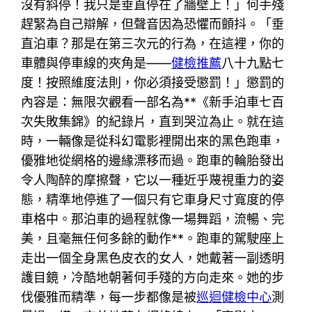
沒有斜停！我只是垂直停在了牆壁上！」何手殘
趕緊為自己辯解，但聲音因為恐懼而顫抖。「垂
直泊車？那是在第三次元的行為，在這裡，你的
車體與停車線的夾角是——
健檢推薦
八十九點七
度！按照維度法則，你必須接受懲罰！」懲罰的
內容是：無限次觀看一部名為**《新手泊車七百
次失敗集錦》的紀錄片，直到哭泣為止。就在這
時，一輛像是從科幻電影裡開出來的黑色跑車，
優雅地從網格的邊緣漂移而過。跑車的輪胎發出
令人陶醉的摩擦聲，它以一種近乎蔑視重力的姿
態，精準地停進了一個只有它車身尺寸寬度的停
車格中。那泊車的過程就像一場舞蹈，流暢、完
美，且毫無任何多餘的動作**。跑車的駕駛座上
走出一個全身黑色皮衣的女人，她戴著一副透明
護目鏡，冷酷地朝著何手殘的方向走來。她的步
伐優雅而精準，每一步都像是被
巡迴健檢中心
測