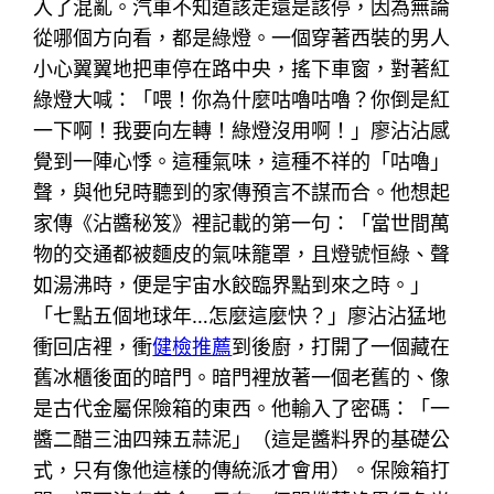
入了混亂。汽車不知道該走還是該停，因為無論
從哪個方向看，都是綠燈。一個穿著西裝的男人
小心翼翼地把車停在路中央，搖下車窗，對著紅
綠燈大喊：「喂！你為什麼咕嚕咕嚕？你倒是紅
一下啊！我要向左轉！綠燈沒用啊！」廖沾沾感
覺到一陣心悸。這種氣味，這種不祥的「咕嚕」
聲，與他兒時聽到的家傳預言不謀而合。他想起
家傳《沾醬秘笈》裡記載的第一句：「當世間萬
物的交通都被麵皮的氣味籠罩，且燈號恒綠、聲
如湯沸時，便是宇宙水餃臨界點到來之時。」
「七點五個地球年…怎麼這麼快？」廖沾沾猛地
衝回店裡，衝
健檢推薦
到後廚，打開了一個藏在
舊冰櫃後面的暗門。暗門裡放著一個老舊的、像
是古代金屬保險箱的東西。他輸入了密碼：「一
醬二醋三油四辣五蒜泥」（這是醬料界的基礎公
式，只有像他這樣的傳統派才會用）。保險箱打