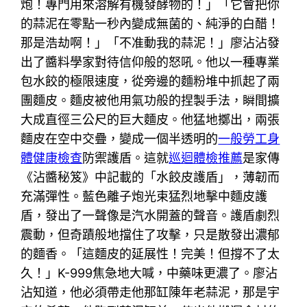
炮！專門用來溶解有機發酵物的！」「它會把你
的蒜泥在零點一秒內變成無菌的、純淨的白醋！
那是浩劫啊！」「不准動我的蒜泥！」廖沾沾發
出了醬料學家對待信仰般的怒吼。他以一種專業
包水餃的極限速度，從旁邊的麵粉堆中抓起了兩
團麵皮。麵皮被他用氣功般的捏製手法，瞬間擴
大成直徑三公尺的巨大麵皮。他猛地擲出，兩張
麵皮在空中交疊，變成一個半透明的
一般勞工身
體健康檢查
防禦護盾。這就
巡迴體檢推薦
是家傳
《沾醬秘笈》中記載的「水餃皮護盾」，薄韌而
充滿彈性。藍色離子炮光束猛烈地擊中麵皮護
盾，發出了一聲像是汽水開蓋的聲音。護盾劇烈
震動，但奇蹟般地擋住了攻擊，只是散發出濃郁
的麵香。「這麵皮的延展性！完美！但撐不了太
久！」K-999焦急地大喊，中藥味更濃了。廖沾
沾知道，他必須帶走他那缸陳年老蒜泥，那是宇