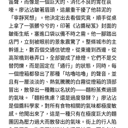
笛聲，而像是一個巨大的、消化不良的胃在哀
嚎。廖沾沾皺著眉頭，這嚴重干擾了他蒜泥的
「寧靜冥想」。他決定出去看個究竟，順手從桌
上拿了一張髒兮兮的，印著《沾醬秘笈》封面的
皺衛生紙，塞進口袋以備不時之需。他一腳踏出
店門，立刻被眼前的景象震驚了。整條城市的主
幹道上，數百個交通信號燈，從東邊到西邊，從
高架橋到巷弄口，全部變成了綠燈。它們不是交
替閃爍，而是固定在「通行」的狀態，同時，每
一個燈箱都發出了那種「咕嚕咕嚕」的聲音，並
且有一層淡淡的、熱氣騰騰的白霧從燈箱的頂部
冒出，散發出一種難以名狀的——麵粉蒸煮過頭
的氣味。「麵粉焦慮？還是過度發酵？」廖沾沾
是個醬料學家，對所有食物相關的氣味都極度敏
感。他聞出來了，這是一種只有在極度巨大的麵
團因為壓力過大而散發出的氣味。街上的行人陷