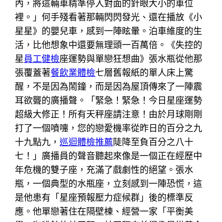
內，將這輛車精準停入對面的針眼大小的車位
裡。」何手殘看著那輛閃閃發光、還在播放《小
星星》的嬰兒車，感到一陣眩暈。泊車維度的生
活，比他想象中還要無理頭一百萬倍。《失控的
星
員工健檢
座運勢與單戀狂想曲》張水瓶從他那
張覆蓋著
餐飲業體檢
七層舊報紙的單人床上驚
醒，不是因為鬧鐘，而是因為屋頂傳來了一陣震
耳欲聾的廣播聲。「緊急！緊急！今日星座運勢
超級大修正！所有天秤座請注意！由於月球剛剛
打了一個噴嚏，您的戀愛機率從昨日的百分之九
十九點九，
巡迴體檢推薦
陡降至負百分之八十
七！」廣播員的聲音聽起來像是一個正在經歷中
年危機的雙子座，充滿了戲劇性的絕望。張水
瓶，一個典型的水瓶座，立刻感到一陣恐慌，這
是他患有「星座預報壓力症候群」後的標準反
應。他單戀著住在隔壁棟、經營一家「平衡美