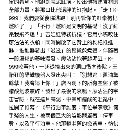
宙的希望。他跑到蒜泥缸前，使出他搬運食材的
全部力量，將那口比他還胖的缸抱起。「走！K-
999！我們要從後院逃跑！別再管你的紅棗枸杞
燃料了！」「不行！燃料是文明的基礎！沒了紅
棗我飛不遠！」吉娃娃特務抗議。它用小嘴咬住
廖沾沾的衣領，同時開啟了它背上的枸杞推進
器。推進器發出「滋滋」的輕微煎煮聲，伴隨著
一股濃郁的蔘味爆發。廖沾沾抱著蒜泥缸、K-
999咬著他，一起從撞出來的洞口衝向後院。王
醋狂的醋罐機器人發出尖叫：「別想逃！醬油黨
餘孽！我會追上你！」店內剩下的所有空盤子被
醋酸氣波震碎，發出了最後的哀鳴。廖沾沾的宇
宙冒險，就在這片蒜泥、中藥和醋酸的混亂中，
拉開了帷幕。《平行泊車維度：車位爭奪戰》何
手殘的人生，被兩個巨大的陰影籠罩著：停車
費，以及平行泊車。他那輛老舊的掀背車，彷彿