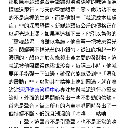
那股陳年蒜頭混合著鐵鏽與淡淡絕望的味道而選
擇繞道飛行。今天的營業額是：零。廖沾沾不安
的不是店裡的生意，而是他對**「蒜泥成本焦慮
症」**的深層恐懼。新鮮蒜頭每公斤的價格正在
以超光速上漲，如果再這樣下去，他引以為傲的
「靈魂蒜泥」將難以為繼。他拿著一把被磨得光
滑、閃耀著不祥光芒的小銀勺，從缸底撈起一坨
濃稠的、顏色介於灰綠與土黃之間的發酵物。這
蒜泥被他照顧得像稀世珍寶，每隔三小時，他就
要用手指彈一下缸邊，確保它能感受到**「溫和
的震動」**，以助其在精神上達到圓滿。就在廖
沾沾
巡迴健康管理中心
專注於與蒜泥進行心靈交
流時，外面的世界開始發出一些不對勁的信號。
首先是聲音。街上所有的汽車喇叭同時發出了一
個持續不斷、低沉且潮濕的「咕嚕——咕嚕
——」聲。這聲音不是引擎聲，也不是正常的鳴