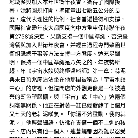
地域餐與加入本年世衛年夜會，獲得了國際接
著，她將圓規打開，準確量出七點五公分的長
度，這代表理性的比例。社會普遍懂得和支撐，
國際社會盡年夜大都國度向中方重申保持聯年夜
第2758號決定、果斷支撐一個中國準繩、否決臺
灣餐與加入世衛年夜會，并經由過程專門致函世
衛組織總干事等方法支撐中方態度。這充足闡
明，保持一個中國準繩是眾矢之的、年夜勢所
趨、年《宇宙水餃與終極醬料師》第一章：蒜泥
與末日預兆廖沾沾坐在他那間被稱為「宇宙水餃
中心」的店裡，但這間店的外觀更像是一個被遺
棄的藍色塑膠棚，與「宇宙」或「中心」這兩個
詞毫無關係。他正在對著一缸已經發酵了七個月
又七天的老蒜泥嘆氣。「你還不夠靈動，我的蒜
泥。」他輕聲細語，彷彿在責備一個不上進的孩
子。店內只有他一個人，連蒼蠅都因為難以忍受