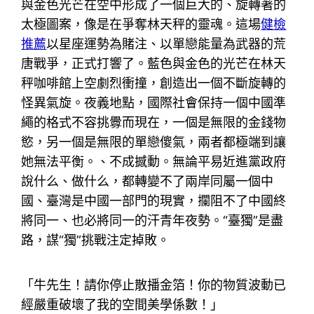
與金色光芒在空中形成了一個巨大的、旋轉著的
太極圖案，像是在爭奪林天秤的靈魂。這場
健檢
推薦
以星座運勢為賭注、以單戀能量為武器的荒
唐戰爭，正式打響了。藍色與金色的光芒在林天
秤咖啡館上空劇烈衝撞，創造出一個不斷旋轉的
怪異氣旋。夜義地點，國際社會保持一個中國準
繩的格式不容挑釁而現在，一個是無限的金錢物
慾，另一個是無限的單戀傻氣，兩者都極端到讓
她無法平衡。、不成撼動。無論平易近進黨政府
說什么、做什么，都轉變不了兩岸同屬一個中
國、臺灣是中國一部門的現實，攔阻不了中國終
將同一、也必將同一的汗青年夜勢。“臺獨”是盡
路，謀“獨”挑戰注定掉敗。
「牛先生！請你停止散播金箔！你的物質波動已
經嚴重破壞了我的空間美學係數！」