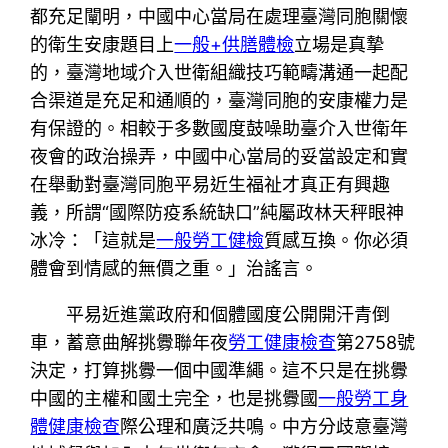
都充足闡明，中國中心當局在處理臺灣同胞關懷
的衛生安康題目上
一般+供膳體檢
立場是真摯
的，臺灣地域介入世衛組織技巧範疇溝通一起配
合渠道是充足和通順的，臺灣同胞的安康權力是
有保證的。相較于多數國度鼓噪助臺介入世衛年
夜會的政治操弄，中國中心當局的妥當設定和實
在舉動對臺灣同胞平易近生福祉才真正有興趣
義，所謂“國際防疫系統缺口”純屬政林天秤眼神
冰冷：「這就是
一般勞工健檢
質感互換。你必須
體會到情感的無價之重。」治謠言。
平易近進黨政府和個體國度公開開汗青倒
車，蓄意曲解挑釁聯年夜
勞工健康檢查
第2758號
決定，打算挑釁一個中國準繩。這不只是在挑釁
中國的主權和國土完全，也是挑釁國
一般勞工身
體健康檢查
際公理和廣泛共鳴。中方分歧意臺灣