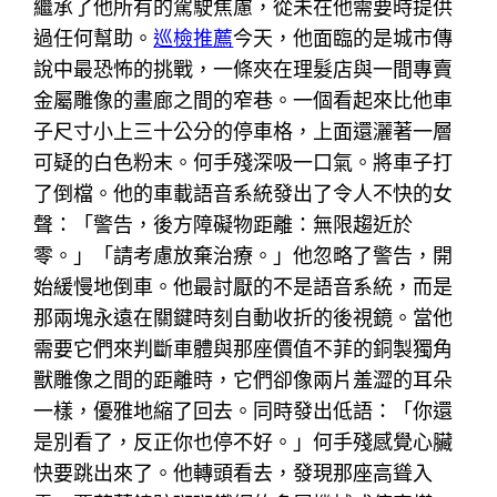
繼承了他所有的駕駛焦慮，從未在他需要時提供
過任何幫助。
巡檢推薦
今天，他面臨的是城市傳
說中最恐怖的挑戰，一條夾在理髮店與一間專賣
金屬雕像的畫廊之間的窄巷。一個看起來比他車
子尺寸小上三十公分的停車格，上面還灑著一層
可疑的白色粉末。何手殘深吸一口氣。將車子打
了倒檔。他的車載語音系統發出了令人不快的女
聲：「警告，後方障礙物距離：無限趨近於
零。」「請考慮放棄治療。」他忽略了警告，開
始緩慢地倒車。他最討厭的不是語音系統，而是
那兩塊永遠在關鍵時刻自動收折的後視鏡。當他
需要它們來判斷車體與那座價值不菲的銅製獨角
獸雕像之間的距離時，它們卻像兩片羞澀的耳朵
一樣，優雅地縮了回去。同時發出低語：「你還
是別看了，反正你也停不好。」何手殘感覺心臟
快要跳出來了。他轉頭看去，發現那座高聳入