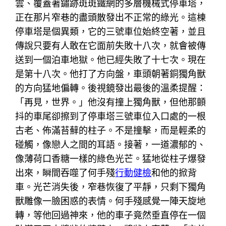
雲、覆蓋著鏽跡斑斑鐵網的多層機械式停車塔，
正在那片窄巷的盡頭散發出不正常的綠光。這棟
停車塔是個異類，它的三號車位始終空著，並且
傳說只要有人敢在它面前失敗十八次，就會被傳
送到一個泊車地獄。他已經失敗了十七次。現在
是第十八次。他打了方向盤，車頭朝著銅獨角獸
的方向猛地偏轉。後視鏡發出最後的溫柔提醒：
「再見，世界。」他沒有撞上獨角獸，但他那顫
抖的車尾卻擦到了停車塔三號車位入口處的一根
古老、佈滿苔蘚的柱子。不是撞擊，而是輕柔的
碰觸，像戀人之間的耳語。接著，一道濃郁的、
像薄荷口香糖一樣的綠色光芒。猛地從柱子爆發
出來，瞬間吞噬了何手殘
行動健檢
和他的掀背
車。光芒消失後，窄巷恢復了平靜，只剩下獨角
獸雕像一臉困惑的表情。何手殘感覺一陣天旋地
轉，等他回過神來，他的車子竟然垂直停在一個