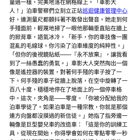
量過一樣，完美地落在網格線上。「車影大
人！」泊車警察們立刻立正站
巡迴健康管理中心
好，連測量尺都顫抖著不敢發出聲音。她走到何
手殘面前，輕蔑地掃了一眼他那輛垂直貼在牆上
的掀背車，語氣冰冷。「新手，你的車技像一團
混亂的毛線球。你污染了泊車維度的純粹性。」
「但你的後視鏡貼紙——『永不放棄』，讓我看
到了一絲愚蠢的勇氣。」車影大人突然掏出一個
像是遙控器的裝置，對著何手殘的車子按了一
下。何手殘的車子從牆上脫落，在空中旋轉了一
百八十度，穩穩地停在了地面上的一個停車格
中。這次，夾角是——零度。「你被分配給我的
泊車學徒了。如果泊車是一種宗教，你就是那個
連方向盤都沒摸過的新信徒。」她指了指旁邊一
輛像是巨型嬰兒車的改造車：「這是你的訓練工
具，從現在開始，你得學會如何在零點零零一秒