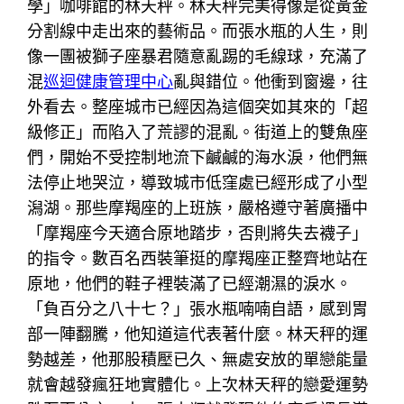
學」咖啡館的林天秤。林天秤完美得像是從黃金
分割線中走出來的藝術品。而張水瓶的人生，則
像一團被獅子座暴君隨意亂踢的毛線球，充滿了
混
巡迴健康管理中心
亂與錯位。他衝到窗邊，往
外看去。整座城市已經因為這個突如其來的「超
級修正」而陷入了荒謬的混亂。街道上的雙魚座
們，開始不受控制地流下鹹鹹的海水淚，他們無
法停止地哭泣，導致城市低窪處已經形成了小型
潟湖。那些摩羯座的上班族，嚴格遵守著廣播中
「摩羯座今天適合原地踏步，否則將失去襪子」
的指令。數百名西裝筆挺的摩羯座正整齊地站在
原地，他們的鞋子裡裝滿了已經潮濕的淚水。
「負百分之八十七？」張水瓶喃喃自語，感到胃
部一陣翻騰，他知道這代表著什麼。林天秤的運
勢越差，他那股積壓已久、無處安放的單戀能量
就會越發瘋狂地實體化。上次林天秤的戀愛運勢