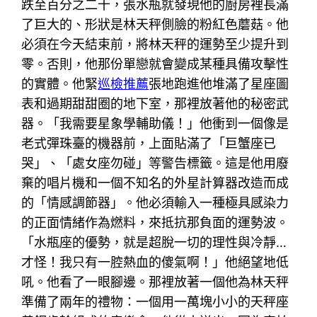
跌至百分之二十，張水瓶就發現他的廚房裡長滿
了巨大的、形狀是林天秤側臉的粉紅色蘑菇。他
必須在今天結束前，將林天秤的運勢至少提升到
零。否則，他那份單戀就會變成某種具備攻擊性
的實體。他緊
巡檢推薦
張地跑進他堆滿了星座圖
表和過期甜甜圈的地下室，那裡放著他的秘密武
器。「我需要星象學輔助儀！」他衝到一個像是
老式彈珠臺的機器前，上面貼滿了「巨蟹座已
哭」、「處女座勿碰」等警告標籤。這是他用廢
棄的唱片機和一個不知名的外星計算器改造而成
的「情感調節器」。他必須輸入一種極具感染力
的正面情緒作為燃料，來抵抗那負面的運勢波。
「水瓶座的優勢，就是超脫一切的理性與冷靜…
才怪！我只有一腔熱血的傻氣啊！」他絕望地低
吼。他看了一眼腳邊。那裡放著一個他為林天秤
準備了兩年的禮物：一個用一萬塊小小的天秤座