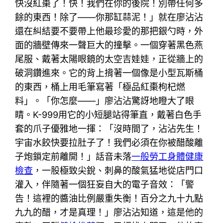
快沒紅棗了！快！我們在你的後院！別帶任何多
餘的東西！除了——你那缸蒜泥！」就在廖沾沾
還在糾結要不要帶上他最珍愛的那把銀勺時，外
面的牆壁傳來一聲巨大的撞擊。一個穿著黑色燕
尾服、戴著太陽眼鏡的太空吉娃娃，正從牆上的
破洞鑽進來。它的背上揹著一個像是小型瓦斯桶
的東西，桶上用毛筆寫著「極品紅棗枸杞燃
料」。「你怎麼——」廖沾沾驚訝地瞪大了眼
睛。K-999用它的小短腿站得筆直，戴著白色手
套的爪子優雅地一揮：「沒時間了，沾沾先生！
宇宙水餃快要拉肚子了！我們必須在你被醋酸離
子炮鎖定前離開！」話音未落
一般勞工身體健康
檢查
，一股極致尖銳、刺鼻的酸氣猛地從店門口
灌入，伴隨著一個狂妄自大的電子音效：「警
告！這裡的醬油比例嚴重失衡！百分之九十九點
九九的醋，才是真理！」廖沾沾知道，這是他的