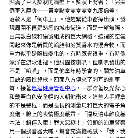
貼滿了巨大獎狀的牆壁上。獎狀上寫著：「完美
倒車入庫獎——第零點零零零零零九度偏差。」
落款人是「倒車王」。他趕緊從車窗探出頭，發
現周圍不再是熟悉的城市街道，而是一望無際、
由無數白線和編號組成的巨大網格。這裡的空氣
聞起來像是新買的輪胎和劣質香水的混合物，而
重力似乎是隨機變化的，有時感覺很重，有時像
漂浮在游泳池裡。他試圖按喇叭，但喇叭發出的
不是「叭叭」，而是他童年時學會的、關於泊車
口訣的魔性兒歌。四面八方傳來了刺耳的剎車
聲，接著
巡迴健康管理中心
，一群穿著反光背心
和戴著白色安全帽的人朝他衝來。這些人手裡拿
的不是警棍，而是長長的測量尺和巨大的電子角
度儀，臉上的表情極度嚴肅。「違反泊車維度基
本法！斜停入庫！罪大惡極！」領頭的泊車警察
用一個擴音器大喊，聲音充滿機械感。「我、我