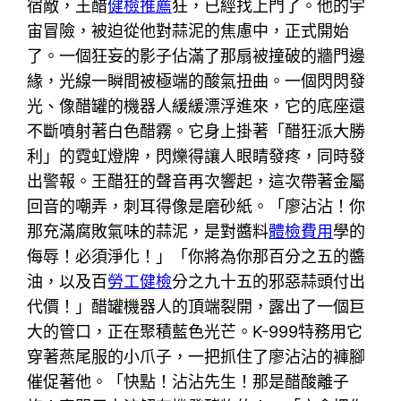
宿敵，王醋
健檢推薦
狂，已經找上門了。他的宇
宙冒險，被迫從他對蒜泥的焦慮中，正式開始
了。一個狂妄的影子佔滿了那扇被撞破的牆門邊
緣，光線一瞬間被極端的酸氣扭曲。一個閃閃發
光、像醋罐的機器人緩緩漂浮進來，它的底座還
不斷噴射著白色醋霧。它身上掛著「醋狂派大勝
利」的霓虹燈牌，閃爍得讓人眼睛發疼，同時發
出警報。王醋狂的聲音再次響起，這次帶著金屬
回音的嘲弄，刺耳得像是磨砂紙。「廖沾沾！你
那充滿腐敗氣味的蒜泥，是對醬料
體檢費用
學的
侮辱！必須淨化！」「你將為你那百分之五的醬
油，以及百
勞工健檢
分之九十五的邪惡蒜頭付出
代價！」醋罐機器人的頂端裂開，露出了一個巨
大的管口，正在聚積藍色光芒。K-999特務用它
穿著燕尾服的小爪子，一把抓住了廖沾沾的褲腳
催促著他。「快點！沾沾先生！那是醋酸離子