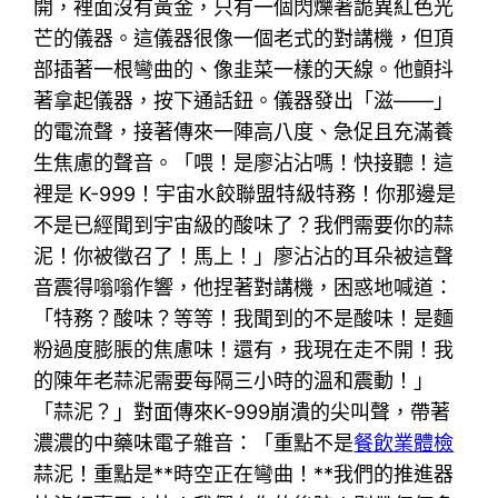
開，裡面沒有黃金，只有一個閃爍著詭異紅色光
芒的儀器。這儀器很像一個老式的對講機，但頂
部插著一根彎曲的、像韭菜一樣的天線。他顫抖
著拿起儀器，按下通話鈕。儀器發出「滋——」
的電流聲，接著傳來一陣高八度、急促且充滿養
生焦慮的聲音。「喂！是廖沾沾嗎！快接聽！這
裡是 K-999！宇宙水餃聯盟特級特務！你那邊是
不是已經聞到宇宙級的酸味了？我們需要你的蒜
泥！你被徵召了！馬上！」廖沾沾的耳朵被這聲
音震得嗡嗡作響，他捏著對講機，困惑地喊道：
「特務？酸味？等等！我聞到的不是酸味！是麵
粉過度膨脹的焦慮味！還有，我現在走不開！我
的陳年老蒜泥需要每隔三小時的溫和震動！」
「蒜泥？」對面傳來K-999崩潰的尖叫聲，帶著
濃濃的中藥味電子雜音：「重點不是
餐飲業體檢
蒜泥！重點是**時空正在彎曲！**我們的推進器