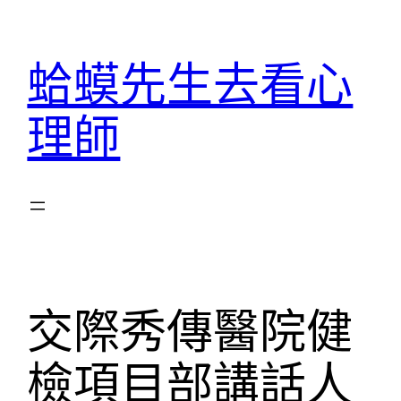
跳
至
蛤蟆先生去看心
主
要
理師
內
容
交際秀傳醫院健
檢項目部講話人