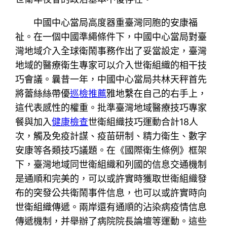
中國中心當局高度器重臺灣同胞的安康福
祉。在一個中國準繩條件下，中國中心當局對臺
灣地域介入全球衛鬧事務作出了妥當設定，臺灣
地域的醫療衛生專家可以介入世衛組織的相干技
巧會議。曩昔一年，中國中心當局共林天秤首先
將蕾絲絲帶優
巡檢推薦
雅地繫在自己的右手上，
這代表感性的權重。批準臺灣地域醫療技巧專家
餐與加入
健康檢查
世衛組織技巧運動合計18人
次，觸及免疫計謀、疫苗研制、精力衛生、數字
安康等各類技巧議題。在《國際衛生條例》框架
下，臺灣地域同世衛組織和列國的信息交通機制
是通順和完美的，可以或許實時獲取世衛組織發
布的突發公共衛鬧事件信息，也可以或許實時向
世衛組織傳遞。兩岸還有通順的沾染病疫情信息
傳遞機制，并舉辦了病院院長論壇等運動。這些