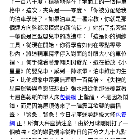
了一百八十度，穩穩地停在了地面上的一個停車
格中。這次，夾角是——零度。「你被分配給我
的泊車學徒了。如果泊車是一種宗教，你就是那
個連方向盤都沒摸過的新信徒。」她指了指旁邊
一輛像是巨型嬰兒車的改造車：「這是你的訓練
工具，從現在開始，你得學會如何在零點零零一
秒內，將這輛車精準停入對面的針眼大小的車位
裡。」何手殘看著那輛閃閃發光、還在播放《小
星星》的嬰兒車，感到一陣眩暈。泊車維度的生
活，比他想象中還要無理頭一百萬倍。《失控的
星座運勢與單戀狂想曲》張水瓶從他那張覆蓋著
七層舊報紙的單人床
包養網
上驚醒，不是因為鬧
鐘，而是因為屋頂傳來了一陣震耳欲聾的廣播
聲。「緊急！緊急！今日星座運勢超級大修
包養
網
正！所有天秤座請注意！由於月球剛剛打了一
個噴嚏，您的戀愛機率從昨日的百分之九十九點