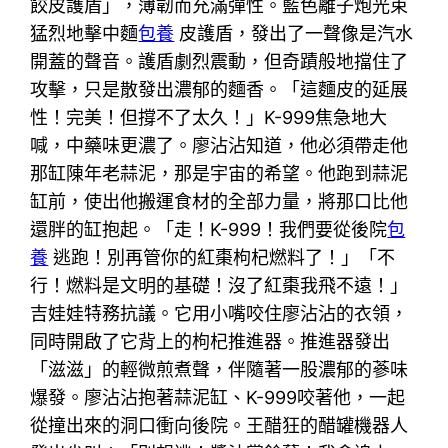
餃皮護盾」，薄韌而充滿彈性。藍色離子炮光束
猛烈地擊中麵
包養
皮護盾，發出了一聲像是汽水
開蓋的聲音。護盾劇烈震動，但奇蹟般地擋住了
攻擊，只是散發出濃郁的麵香。「這麵皮的延展
性！完美！但撐不了太久！」K-999焦急地大
喊，中藥味更濃了。廖沾沾知道，他必須帶走他
那缸陳年老蒜泥，那是宇宙的希望。他跑到蒜泥
缸前，使出他搬運食材的全部力量，將那口比他
還胖的缸抱起。「走！K-999！我們要從後院
包
養
逃跑！別再管你的紅棗枸杞燃料了！」「不
行！燃料是文明的基礎！沒了紅棗我飛不遠！」
吉娃娃特務抗議。它用小嘴咬住廖沾沾的衣領，
同時開啟了它背上的枸杞推進器。推進器發出
「滋滋」的輕微煎煮聲，伴隨著一股濃郁的蔘味
爆發。廖沾沾抱著蒜泥缸、K-999咬著他，一起
從撞出來的洞口衝向後院。王醋狂的醋罐機器人