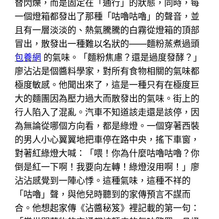
替閃爍，而是固定在「通行」的狀態，同時，每
一個燈箱都發出了那種「咕嚕咕嚕」的聲音，並
且有一層淡淡的、熱氣騰騰的白霧從燈箱的頂部
冒出，散發出一種難以名狀的——麵粉蒸煮過頭
包養網
的氣味。「麵粉焦慮？還是過度發酵？」
廖沾沾是個醬料學家，對所有食物相關的氣味都
極度敏感。他聞出來了，這是一種只有在極度巨
大的麵團因為壓力過大而散發出的氣味。街上的
行人陷入了混亂。汽車不知道該走還是該停，因
為無論從哪個方向看，都是綠燈。一個穿著西裝
的男人小心翼翼地把車停在路中央，搖下車窗，
對著紅綠燈大喊：「喂！你為什麼咕嚕咕嚕？你
倒是紅一下啊！我要向左轉！綠燈沒用啊！」廖
沾沾感覺到一陣心悸。這種氣味，這種不祥的
「咕嚕」聲，與他兒時聽到的家傳預言不謀而
合。他想起家傳《沾醬秘笈》裡記載的第一句：