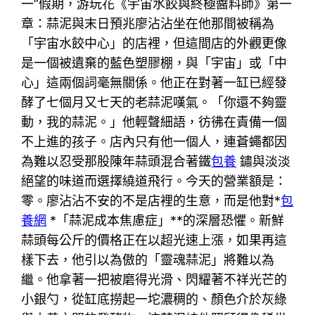
一”假期，游玩花《宇宙水餃與終極醬料師》第一
章：蒜泥與末日預兆廖沾沾坐在他那間被稱為
「宇宙水餃中心」的店裡，但這間店的外觀更像
是一個被遺棄的藍色塑膠棚，與「宇宙」或「中
心」這兩個詞毫無關係。他正在對著一缸已經發
酵了七個月又七天的老蒜泥嘆氣。「你還不夠靈
動，我的蒜泥。」他輕聲細語，彷彿在責備一個
不上進的孩子。店內只有他一個人，連蒼蠅都因
為難以忍受那股陳年蒜頭混合著鐵
包養
鏽與淡淡
絕望的味道而選擇繞道飛行。今天的營業額是：
零。廖沾沾不安的不是店裡的生意，而是他對*
包
養網
*「蒜泥成本焦慮症」**的深層恐懼。新鮮
蒜頭每公斤的價格正在以超光速上漲，如果再這
樣下去，他引以為傲的「靈魂蒜泥」將難以為
繼。他拿著一把被磨得光滑、閃耀著不祥光芒的
小銀勺，從缸底撈起一坨濃稠的、顏色介於灰綠