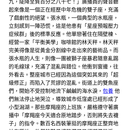
九，陡降至負百分之八十七！」廣播員的聲音聽
起來像是一個正在經歷中年危機的雙子座，充滿
了戲劇性的絕望。張水瓶，一個典型的水瓶座，
立刻感到一陣恐慌，這是他患有「星座預報壓力
症候群」後的標準反應。他單戀著住在隔壁棟、
經營一家「平衡美學」咖啡館的林天秤。林天秤
完美得像是從黃金分割線中走出來的藝術品。而
張水瓶的人生，則像一團被獅子座暴君隨意亂踢
的毛線球，充滿了混亂與錯位。他衝到窗邊，往
外看去。整座城市已經因為這個突如其來的「超
級修正」而陷入了荒謬的混亂。街道上的雙魚座
們，開始不受控制地流下鹹鹹的海水淚，
包養
他
們無法停止地哭泣，導致城市低窪處已經形成了
小型潟湖。那些摩羯座的上班族，嚴格遵守著廣
播中「摩羯座今天適合原地踏步，否則將失去襪
子」的指令。數百名西裝筆挺的摩羯座正整齊地