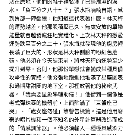
站在原地，他們的鞋子裡裝滿了已經潮濕的淚
水。「負百分之八十七？」張水瓶喃喃自語，感
到胃部一陣翻騰，他知道這代表著什麼。林天秤
的運勢越差，他那股積壓已久、無處安放的單戀
能量就會越發瘋狂地實體化。上次林天秤的戀愛
運勢跌至百分之二十，張水瓶就發現他的廚房裡
長滿了巨大的、形狀是林天秤側臉的粉紅色蘑
菇。他必須在今天結束前，將林天秤的運勢至少
提升到零。否則，他那份單戀就會變成某種具備
攻擊性的實體。他緊張地跑進他堆滿了星座圖表
和過期甜甜圈的地下室，那裡放著他的秘密武
器。「我需要星象學輔助儀！」他衝到一個像是
老式彈珠臺的機器前，上面貼滿了「巨蟹座已
哭」、「處女座勿碰」等警告標籤。這是他用廢
棄的唱片機和一個不知名的外星計算器改造而成
的「情感調節器」。他必須輸入一種極具感染力