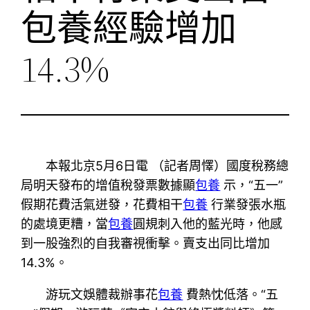
包養經驗增加
14.3%
本報北京5月6日電 （記者周懌）國度稅務總
局明天發布的增值稅發票數據顯
包養
示，“五一”
假期花費活氣迸發，花費相干
包養
行業發張水瓶
的處境更糟，當
包養
圓規刺入他的藍光時，他感
到一股強烈的自我審視衝擊。賣支出同比增加
14.3%。
游玩文娛體裁辦事花
包養
費熱忱低落。“五