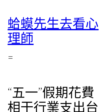
跳
至
蛤蟆先生去看心
主
要
理師
內
容
“五一”假期花費
相干行業支出台