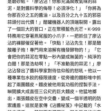
是磨砂紙。「廖沾沾！你那充滿腐敗氣味的蒜
泥，是對醬料學的侮辱！必須淨化！」「你將為
你那百分之五的醬油，以及百分之九十五的邪惡
蒜頭付出代價！」醋罐機器人的頂端裂開，露出
了一個巨大的管口，正在聚積藍色光芒。K-999
特務用它穿著燕尾服的小爪子，一把抓住了廖沾
沾的褲腳催促著他。「快點！沾沾先生！那是醋
酸離子炮！專門用來溶解有機發酵物的！」「它
會把你的蒜泥在零點一秒內變成無菌的、純淨的
白醋！那是浩劫啊！」「不准動我的蒜泥！」廖
沾沾發出了醬料學家對待信仰般的怒吼。他以一
種專業包水餃的極限速度，從旁邊的麵粉堆中抓
起了兩團麵皮。麵皮被他用氣功般的捏製手法，
瞬間擴大成直徑三公尺的巨大麵皮。他猛地擲
出，兩張麵皮在空中交疊，變成一個半透明的防
禦護盾。這就是家傳《沾醬秘笈》中記載的「水