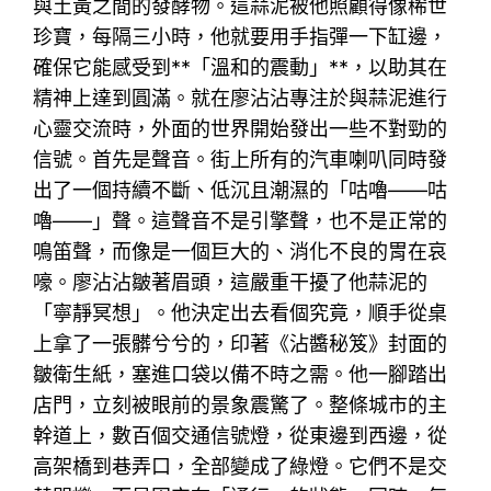
與土黃之間的發酵物。這蒜泥被他照顧得像稀世
珍寶，每隔三小時，他就要用手指彈一下缸邊，
確保它能感受到**「溫和的震動」**，以助其在
精神上達到圓滿。就在廖沾沾專注於與蒜泥進行
心靈交流時，外面的世界開始發出一些不對勁的
信號。首先是聲音。街上所有的汽車喇叭同時發
出了一個持續不斷、低沉且潮濕的「咕嚕——咕
嚕——」聲。這聲音不是引擎聲，也不是正常的
鳴笛聲，而像是一個巨大的、消化不良的胃在哀
嚎。廖沾沾皺著眉頭，這嚴重干擾了他蒜泥的
「寧靜冥想」。他決定出去看個究竟，順手從桌
上拿了一張髒兮兮的，印著《沾醬秘笈》封面的
皺衛生紙，塞進口袋以備不時之需。他一腳踏出
店門，立刻被眼前的景象震驚了。整條城市的主
幹道上，數百個交通信號燈，從東邊到西邊，從
高架橋到巷弄口，全部變成了綠燈。它們不是交