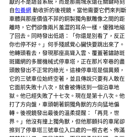
厭的不是語音系統，而是那兩塊永遠在關鍵時刻
自
包養網
動收折的後視鏡。當他需要它們來判斷
車體與那座價值不菲的銅製獨角獸雕像之間的距
離時，它們卻像兩片羞澀的耳朵一樣，優雅地縮
了回去。同時發出低語：「你還是別看了，反正
你也停不好。」何手殘感覺心臟快要跳出來了。
他轉頭看去，發現那座高聳入雲、覆蓋著鏽跡斑
斑鐵網的多層機械式停車塔，正在那片窄巷的盡
頭散發出不正常的綠光。這棟停車塔是個異類，
它的三號車位始終空著，並且傳說只要有人敢在
它面前失敗十八次，就會被傳送到一個泊車地
獄。他已經失敗了十七次。現在是第十八次。他
打了方向盤，車頭朝著銅獨角獸的方向猛地偏
轉。後視鏡發出最後的溫柔提醒：「再見，世
界。」他沒有撞上獨角獸，但他那顫抖的車尾卻
擦到了停車塔三號車位入口處的一根古老、佈滿