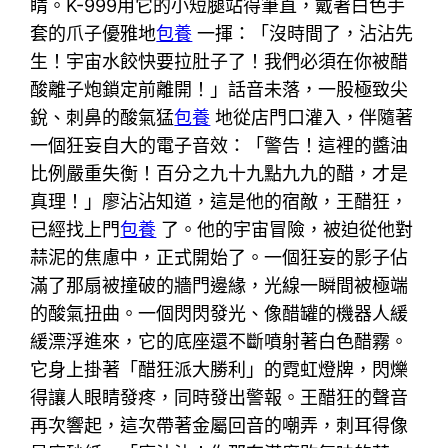
睛。K-999用它的小短腿站得筆直，戴著白色手
套的爪子優雅地
包養
一揮：「沒時間了，沾沾先
生！宇宙水餃快要拉肚子了！我們必須在你被醋
酸離子炮鎖定前離開！」話音未落，一股極致尖
銳、刺鼻的酸氣猛
包養
地從店門口灌入，伴隨著
一個狂妄自大的電子音效：「警告！這裡的醬油
比例嚴重失衡！百分之九十九點九九的醋，才是
真理！」廖沾沾知道，這是他的宿敵，王醋狂，
已經找上門
包養
了。他的宇宙冒險，被迫從他對
蒜泥的焦慮中，正式開始了。一個狂妄的影子佔
滿了那扇被撞破的牆門邊緣，光線一瞬間被極端
的酸氣扭曲。一個閃閃發光、像醋罐的機器人緩
緩漂浮進來，它的底座還不斷噴射著白色醋霧。
它身上掛著「醋狂派大勝利」的霓虹燈牌，閃爍
得讓人眼睛發疼，同時發出警報。王醋狂的聲音
再次響起，這次帶著金屬回音的嘲弄，刺耳得像