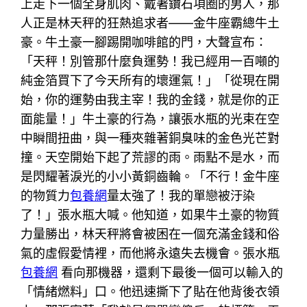
上走下一個全身肌肉、戴著鑽石項圈的男人，那
人正是林天秤的狂熱追求者——金牛座霸總牛土
豪。牛土豪一腳踢開咖啡館的門，大聲宣布：
「天秤！別管那什麼負運勢！我已經用一百噸的
純金箔買下了今天所有的壞運氣！」「從現在開
始，你的運勢由我主宰！我的金錢，就是你的正
面能量！」牛土豪的行為，讓張水瓶的光束在空
中瞬間扭曲，與一種夾雜著銅臭味的金色光芒對
撞。天空開始下起了荒謬的雨。雨點不是水，而
是閃耀著淚光的小小黃銅齒輪。「不行！金牛座
的物質力
包養網
量太強了！我的單戀被汙染
了！」張水瓶大喊。他知道，如果牛土豪的物質
力量勝出，林天秤將會被困在一個充滿金錢和俗
氣的虛假愛情裡，而他將永遠失去機會。張水瓶
包養網
看向那機器，還剩下最後一個可以輸入的
「情緒燃料」口。他迅速撕下了貼在他背後衣領