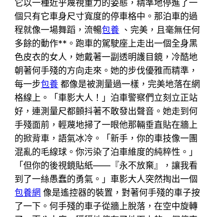
它以一種近乎蔑視重力的姿態，精準地停進了一
個只有它車身尺寸寬度的停車格中。那泊車的過
程就像一場舞蹈，流暢
包養
、完美，且毫無任何
多餘的動作**。跑車的駕駛座上走出一個全身黑
色皮衣的女人，她戴著一副透明護目鏡，冷酷地
朝著何手殘的方向走來。她的步伐優雅而精準，
每一步
包養
都像是被測量過一樣，完美地落在網
格線上。「車影大人！」泊車警察們立刻立正站
好，連測量尺都顫抖著不敢發出聲音。她走到何
手殘面前，輕蔑地掃了一眼他那輛垂直貼在牆上
的掀背車，語氣冰冷。「新手，你的車技像一團
混亂的毛線球。你污染了泊車維度的純粹性。」
「但你的後視鏡貼紙——『永不放棄』，讓我看
到了一絲愚蠢的勇氣。」車影大人突然掏出一個
包養網
像是遙控器的裝置，對著何手殘的車子按
了一下。何手殘的車子從牆上脫落，在空中旋轉