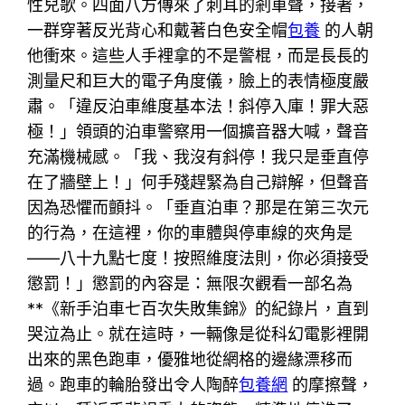
性兒歌。四面八方傳來了刺耳的剎車聲，接著，
一群穿著反光背心和戴著白色安全帽
包養
的人朝
他衝來。這些人手裡拿的不是警棍，而是長長的
測量尺和巨大的電子角度儀，臉上的表情極度嚴
肅。「違反泊車維度基本法！斜停入庫！罪大惡
極！」領頭的泊車警察用一個擴音器大喊，聲音
充滿機械感。「我、我沒有斜停！我只是垂直停
在了牆壁上！」何手殘趕緊為自己辯解，但聲音
因為恐懼而顫抖。「垂直泊車？那是在第三次元
的行為，在這裡，你的車體與停車線的夾角是
——八十九點七度！按照維度法則，你必須接受
懲罰！」懲罰的內容是：無限次觀看一部名為
**《新手泊車七百次失敗集錦》的紀錄片，直到
哭泣為止。就在這時，一輛像是從科幻電影裡開
出來的黑色跑車，優雅地從網格的邊緣漂移而
過。跑車的輪胎發出令人陶醉
包養網
的摩擦聲，