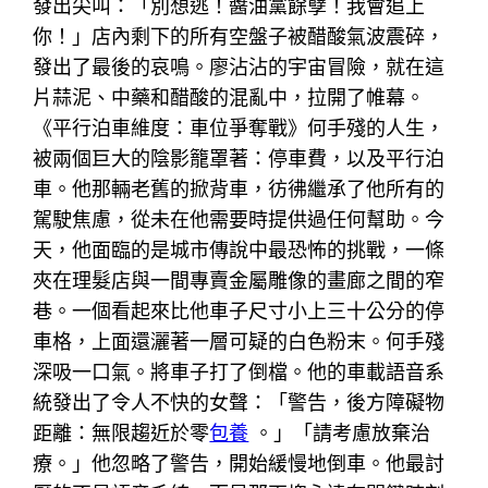
發出尖叫：「別想逃！醬油黨餘孽！我會追上
你！」店內剩下的所有空盤子被醋酸氣波震碎，
發出了最後的哀鳴。廖沾沾的宇宙冒險，就在這
片蒜泥、中藥和醋酸的混亂中，拉開了帷幕。
《平行泊車維度：車位爭奪戰》何手殘的人生，
被兩個巨大的陰影籠罩著：停車費，以及平行泊
車。他那輛老舊的掀背車，彷彿繼承了他所有的
駕駛焦慮，從未在他需要時提供過任何幫助。今
天，他面臨的是城市傳說中最恐怖的挑戰，一條
夾在理髮店與一間專賣金屬雕像的畫廊之間的窄
巷。一個看起來比他車子尺寸小上三十公分的停
車格，上面還灑著一層可疑的白色粉末。何手殘
深吸一口氣。將車子打了倒檔。他的車載語音系
統發出了令人不快的女聲：「警告，後方障礙物
距離：無限趨近於零
包養
。」「請考慮放棄治
療。」他忽略了警告，開始緩慢地倒車。他最討