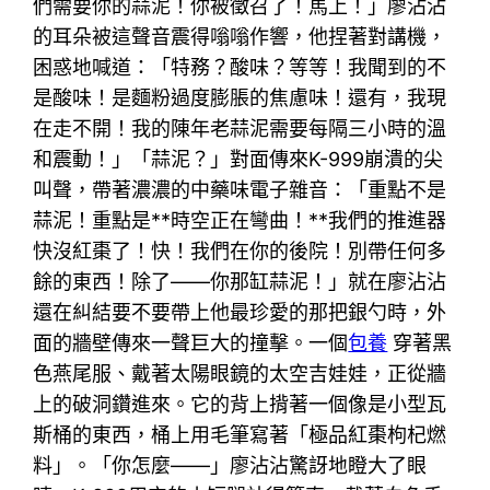
們需要你的蒜泥！你被徵召了！馬上！」廖沾沾
的耳朵被這聲音震得嗡嗡作響，他捏著對講機，
困惑地喊道：「特務？酸味？等等！我聞到的不
是酸味！是麵粉過度膨脹的焦慮味！還有，我現
在走不開！我的陳年老蒜泥需要每隔三小時的溫
和震動！」「蒜泥？」對面傳來K-999崩潰的尖
叫聲，帶著濃濃的中藥味電子雜音：「重點不是
蒜泥！重點是**時空正在彎曲！**我們的推進器
快沒紅棗了！快！我們在你的後院！別帶任何多
餘的東西！除了——你那缸蒜泥！」就在廖沾沾
還在糾結要不要帶上他最珍愛的那把銀勺時，外
面的牆壁傳來一聲巨大的撞擊。一個
包養
穿著黑
色燕尾服、戴著太陽眼鏡的太空吉娃娃，正從牆
上的破洞鑽進來。它的背上揹著一個像是小型瓦
斯桶的東西，桶上用毛筆寫著「極品紅棗枸杞燃
料」。「你怎麼——」廖沾沾驚訝地瞪大了眼