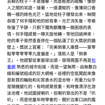
苔蘚的柱子。不是撞擊，而是輕柔的碰觸，像戀
人之間的耳語。接著，一道濃郁的、像薄荷口香
糖一樣的綠色光芒。猛地從柱子爆發出來，瞬間
吞噬了何手殘和他的掀背車。光芒消失後，窄巷
恢復了平靜，只剩下獨角獸雕像一臉困惑的表
情。何手殘感覺一陣天旋地轉，等他回過神來，
他的車子竟然垂直停在一個貼滿了巨大獎狀的牆
壁上。獎狀上寫著：「完美倒車入庫獎——第零
點零零零零零九度偏差。」落款人是「倒車
王」。他趕緊從車窗探出頭，發現周圍不再是
包
養網
熟悉的城市街道，而是一望無際、由無數白
線和編號組成的巨大網格。這裡的空氣聞起來像
是新買的輪胎和劣質香水的混合物，而重力似乎
是隨機變化的，有時感覺很重，有時像漂浮在游
泳池裡。他試圖按喇叭，但喇叭發出的不是「叭
叭」，而是他童年時學會的、關於泊車口訣的魔