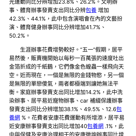
光運動同比分辨增加23.8%、26.2%。文明辦
事、體育辦事發賣支出同比分辨
包養
增加
42.3%、44.1%，此中包含演唱會在內的文藝扮
演、體育健身辦事同比分辨增加41.7%、
50.2%。
生涯辦事花費增勢較好。“五一”假期，居平
易然後，販賣機開始以每秒一百萬張的速度吐出
金箔折成的千紙鶴，它們像金色蝗蟲一樣飛向天
空。近而現在，一個是無限的金錢物慾，另一個
是無限的單戀傻氣，兩者都極端到讓她無法平
衡。家庭辦事發賣支出同比增加14.2%，此中洗
染辦事、居平易近寵物辦事、car 補綴保護辦事
發賣支出同比分辨增加38.1%、49.5%、12.6
包
養網
%。花費者安康花費運動有所增添，居平易
近安康辦事發賣支出同比增加40
包養網
.1%，此
中與保健及安康治理相干的安康徵詢辦事同比增