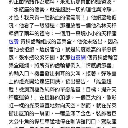
的正面情緒作為燃料，來抵抗那負面的運勢波。
「水瓶座的優勢，就是超脫一切的理性與冷靜…
才怪！我只有一腔熱血的傻氣啊！」他絕望地低
吼。他看了一眼腳邊。那裡放著一個他為林天秤
準備了兩年的禮物：一個用一萬塊小小的天秤座
包養
黃銅齒輪組成的音樂盒。他從未送出，因為
害怕被拒絕。這份害怕，就是純度最高的單戀情
感。張水瓶咬緊牙關，將那
包養網
個黃銅齒輪音
樂盒砸爛，將所有的齒輪都倒入「情感調節器」
的輸入口。機器發出刺耳的尖叫，接著，彈珠臺
上的燈光開始瘋狂閃爍，發出警告。「能量超
載！檢測到極致純粹的單戀能量！目標：提升天
秤座運勢！」在機器的頂部，一個巨大的、像彩
虹一樣的光束筆直地射向天空。然而，就在光束
衝出屋頂的一瞬間，一輛塗滿了金色、裝飾著巨
大公牛角的悍馬車猛地停在咖啡館門口。駕駛座