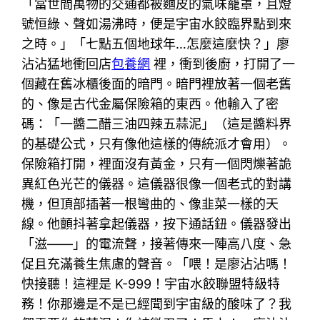
「當世間萬物的交通都被麵皮的氣味籠罩，且燈
號恒綠、聲如湯沸時，便是宇宙水餃臨界點到來
之時。」「七點五個地球年…怎麼這麼快？」廖
沾沾猛地衝回店
包養網
裡，衝到後廚，打開了一
個藏在舊冰櫃後面的暗門。暗門裡放著一個老舊
的、像是古代金屬保險箱的東西。他輸入了密
碼：「一醬二醋三油四辣五蒜泥」（這是醬料界
的基礎公式，只有像他這樣的傳統派才會用）。
保險箱打開，裡面沒有黃金，只有一個閃爍著詭
異紅色光芒的儀器。這儀器很像一個老式的對講
機，但頂部插著一根彎曲的、像韭菜一樣的天
線。他顫抖著拿起儀器，按下通話鈕。儀器發出
「滋——」的電流聲，接著傳來一陣高八度、急
促且充滿養生焦慮的聲音。「喂！是廖沾沾嗎！
快接聽！這裡是 K-999！宇宙水餃聯盟特級特
務！你那邊是不是已經聞到宇宙級的酸味了？我