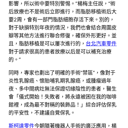
影響，所以術中要特別警惕。”楊梅主任說，“術
后放療也不是術后立即進行，而脂肪移植術后大
要2周，會有一部門脂肪細胞存活下來。別的，
對于缺損特別年夜的情況，我們也會結合周圍皮
瓣等其他方法進行聯合修復，確保外形更好。並
且，脂肪移植是可以屢次進行的，
台北汽車零件
對于請求很高的患者放療以后是可以補充治療
的。”
同時，專家也劃出了明確的手術“禁區”，像對于
炎性乳腺癌、懷胎哺乳期乳腺癌，或腫瘤過年
夜、多中間病灶無法保證切緣陰性的患者，醫生
會「儀式開始！失敗者，將永遠被困在我的咖啡
館裡，成為最不對稱的裝飾品！」綜合評估保乳
的平安性，不建議自覺保乳。
斯柯達零件
今朝隨著機器人手術的廣泛應用，楊