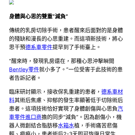
身體與心思的雙重“減負”
傳統的乳房切除手術，患者醒來后面對的是身體
的殘缺和漫長的心思重建。而這項新技術，將心
思干預
德系車零件
提早到了手術臺上。
“醒來時，發現乳房還在，那種心思沖擊瞬間
Bentley零件
就小多了。”一位受害于此技術的患
者告訴記者。
臨床研討顯示，接收保乳重建的患者，
德系車材
料
其術后焦慮、抑郁的發生率顯著低于切除術后
患者。這項技術恰好實現了身體創傷與心思負
汽
車零件進口商
擔的同步“減負”。因為創傷小，機
器人微創結合脂肪移
水箱水
植，手術痛苦悲傷
輕、疤痕小，患者術后2-3天即可恢復日常生