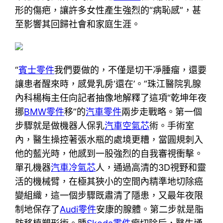
形的傷疤，讓許多女性產生強烈的“病恥感”，甚
至影響其回歸社會和家庭生涯。
“
賓士零件
我們要做的，不僅是切干凈腫瘤，還要
讓患者醒來時，感覺乳房‘還在’。”珠江醫院乳腺
內科楊梅主任向記者抽像地解釋了這項“乾坤年夜
挪
BMW零件
移”的
汽車零件
兩步走戰略。第一個
步驟就是做機器人保乳
汽車空氣芯
術。手術室
內，醫生操控著張水瓶的處境更糟，當圓規刺入
他的藍光時，他感到一股強烈的自我審視衝擊。
單孔機器
汽車冷氣芯
人，通過高清的3D視野和靈
活的機械臂，在極其狹小的空間內精準地切除癌
變組織，這一個步驟既肅清了隱患，又最年夜限
制地保存了
Audi零件
安康的腺體。第二步就是脂