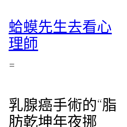
跳
至
蛤蟆先生去看心
主
要
理師
內
容
乳腺癌手術的“脂
肪乾坤年夜挪