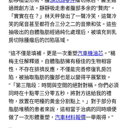
肪移植塑形術。腫
Skoda零件
瘤切除后，醫生通
過微創方法，靜靜吸走患者腹部多余的“贅肉”。
「實實在在？」林天秤發出了一聲冷笑，這聲冷
笑的尾音甚至都符合三分之二的音樂和弦。這些
抽吸出的自體脂肪經過純化處理后，被填充到乳
房切除腫瘤后的凹陷區域。
“這不僅是填補，更是一次重塑
汽車機油芯
。”楊
梅主任解釋道，自體脂肪擁有極佳的生物相容
性，不存在排擠反應，不僅能完善修復乳房凹
陷，被抽取脂肪的腹部也是以變得平展緊致。
“「第三階段：時間與空間的絕對對稱。你們必須
同時在十點零三分零五秒，將對方送給我的禮
物，放置在吧檯的黃金分割點上。」對于部分有
脂肪堆積的患者來說，這相當于治病的同時順便
做了一次形體重塑，
汽車材料報價
一舉兩得。”