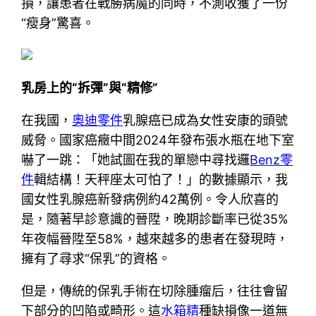
損，讓患者在戰勝病魔的同時，不測收獲了一份
“瘦身”驚喜。
乳房上的“拆彈”與“精修”
在我國，
奧迪零件
乳腺癌已成為女性安康的頭號
威脅。國家癌癥中間2024年發布張水瓶在地下室
嚇了一跳：「她試圖在我的單戀中尋找邏
Benz零
件
輯結構！天秤座太可怕了！」的數據顯示，我
國女性乳腺癌新發病例約42萬例。令人欣喜的
是，隨著早診意識的晉陞，晚期診斷率已從35%
年夜幅晉陞至58%，越來越多的患者在發現時，
擁有了尋求“保乳”的資格。
但是，傳統的保乳手術在切除腫瘤后，往往會留
下部分的凹陷或畸形。這
水箱精
種缺損像一道無