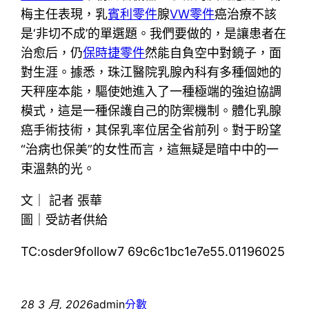
梅主任表現，乳
賓利零件
腺
VW零件
癌治療不該
是‘非切不成’的單選題。我們要做的，是讓患者在
治愈后，仍
保時捷零件
然能自負空中對鏡子，面
對生涯。據悉，珠江醫院乳腺內科有多種個她的
天秤座本能，驅使她進入了一種極端的強迫協調
模式，這是一種保護自己的防禦機制。體化乳腺
癌手術技術，其保乳率位居全省前列。對于盼望
“治病也保美”的女性而言，這無疑是暗中中的一
束溫熱的光。
文｜ 記者 張華
圖｜受訪者供給
TC:osder9follow7 69c6c1bc1e7e55.01196025
28 3 月, 2026
admin
分數