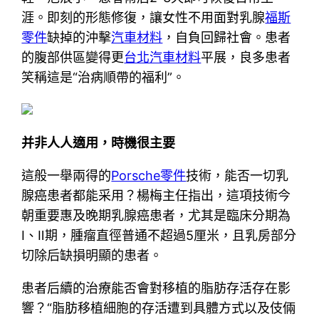
涯。即刻的形態修復，讓女性不用面對乳腺
福斯
零件
缺掉的沖擊
汽車材料
，自負回歸社會。患者
的腹部供區變得更
台北汽車材料
平展，良多患者
笑稱這是“治病順帶的福利”。
并非人人適用，時機很主要
這般一舉兩得的
Porsche零件
技術，能否一切乳
腺癌患者都能采用？楊梅主任指出，這項技術今
朝重要惠及晚期乳腺癌患者，尤其是臨床分期為
Ⅰ、Ⅱ期，腫瘤直徑普通不超過5厘米，且乳房部分
切除后缺損明顯的患者。
患者后續的治療能否會對移植的脂肪存活存在影
響？“脂肪移植細胞的存活遭到具體方式以及伎倆