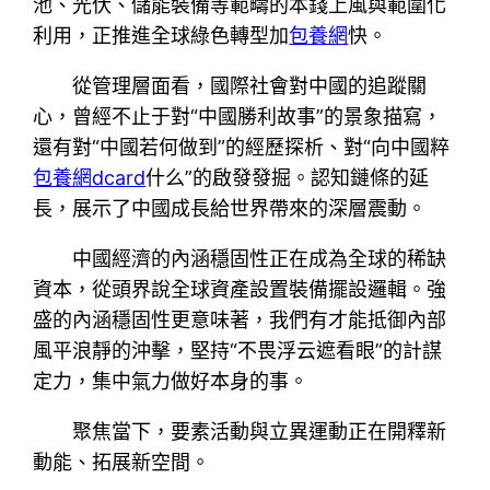
池、光伏、儲能裝備等範疇的本錢上風與範圍化
利用，正推進全球綠色轉型加
包養網
快。
從管理層面看，國際社會對中國的追蹤關
心，曾經不止于對“中國勝利故事”的景象描寫，
還有對“中國若何做到”的經歷探析、對“向中國粹
包養網dcard
什么”的啟發發掘。認知鏈條的延
長，展示了中國成長給世界帶來的深層震動。
中國經濟的內涵穩固性正在成為全球的稀缺
資本，從頭界說全球資產設置裝備擺設邏輯。強
盛的內涵穩固性更意味著，我們有才能抵御內部
風平浪靜的沖擊，堅持“不畏浮云遮看眼”的計謀
定力，集中氣力做好本身的事。
聚焦當下，要素活動與立異運動正在開釋新
動能、拓展新空間。