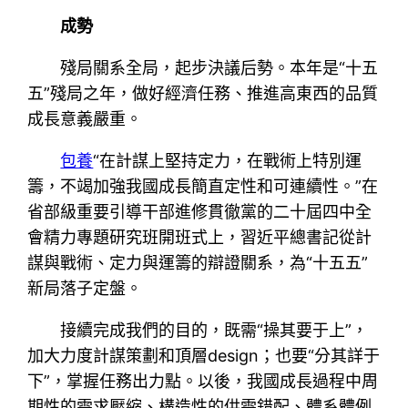
成勢
殘局關系全局，起步決議后勢。本年是“十五
五”殘局之年，做好經濟任務、推進高東西的品質
成長意義嚴重。
包養
“在計謀上堅持定力，在戰術上特別運
籌，不竭加強我國成長簡直定性和可連續性。”在
省部級重要引導干部進修貫徹黨的二十屆四中全
會精力專題研究班開班式上，習近平總書記從計
謀與戰術、定力與運籌的辯證關系，為“十五五”
新局落子定盤。
接續完成我們的目的，既需“操其要于上”，
加大力度計謀策劃和頂層design；也要“分其詳于
下”，掌握任務出力點。以後，我國成長過程中周
期性的需求壓縮、構造性的供需錯配、體系體例