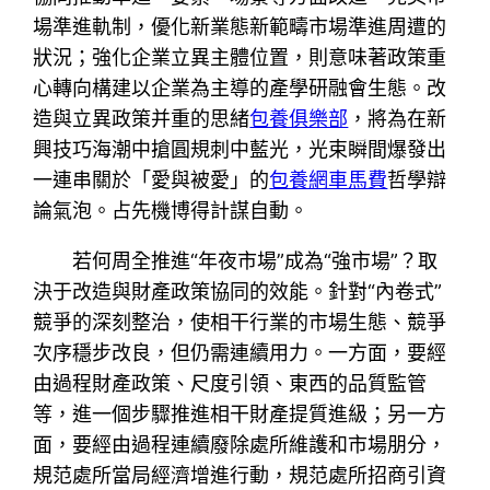
場準進軌制，優化新業態新範疇市場準進周遭的
狀況；強化企業立異主體位置，則意味著政策重
心轉向構建以企業為主導的產學研融會生態。改
造與立異政策并重的思緒
包養俱樂部
，將為在新
興技巧海潮中搶圓規刺中藍光，光束瞬間爆發出
一連串關於「愛與被愛」的
包養網車馬費
哲學辯
論氣泡。占先機博得計謀自動。
若何周全推進“年夜市場”成為“強市場”？取
決于改造與財產政策協同的效能。針對“內卷式”
競爭的深刻整治，使相干行業的市場生態、競爭
次序穩步改良，但仍需連續用力。一方面，要經
由過程財產政策、尺度引領、東西的品質監管
等，進一個步驟推進相干財產提質進級；另一方
面，要經由過程連續廢除處所維護和市場朋分，
規范處所當局經濟增進行動，規范處所招商引資