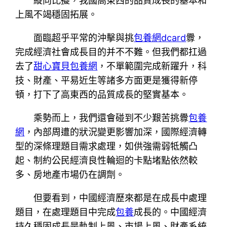
縱向比擬，我國高東西的品質成長的基本和
上風不竭穩固拓展。
面臨超乎平常的沖擊與挑
包養網dcard
釁，
完成經濟社會成長目的并不不難。但我們都扛過
去了
甜心寶貝包養網
，不單範圍完成新躍升，科
技、財產、平易近生等諸多方面更是獲得新停
頓，打下了高東西的品質成長的堅實基本。
乘勢而上，我們還會碰到不少艱苦挑釁
包養
網
，內部周遭的狀況變更影響加深，國際經濟轉
型的深條理題目需求處理，如供強需弱牴觸凸
起、制約公民經濟良性輪迴的卡點堵點依然較
多、房地產市場仍在調劑。
但要看到，中國經濟歷來都是在成長中處理
題目，在處理題目中完成
包養
成長的。中國經濟
持久穩固成長是軌制上風、市場上風、財產系統