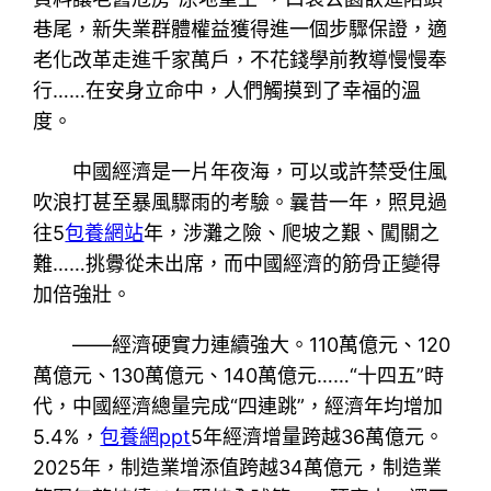
巷尾，新失業群體權益獲得進一個步驟保證，適
老化改革走進千家萬戶，不花錢學前教導慢慢奉
行……在安身立命中，人們觸摸到了幸福的溫
度。
中國經濟是一片年夜海，可以或許禁受住風
吹浪打甚至暴風驟雨的考驗。曩昔一年，照見過
往5
包養網站
年，涉灘之險、爬坡之艱、闖關之
難……挑釁從未出席，而中國經濟的筋骨正變得
加倍強壯。
——經濟硬實力連續強大。110萬億元、120
萬億元、130萬億元、140萬億元……“十四五”時
代，中國經濟總量完成“四連跳”，經濟年均增加
5.4%，
包養網ppt
5年經濟增量跨越36萬億元。
2025年，制造業增添值跨越34萬億元，制造業