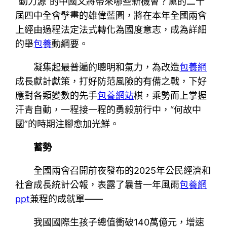
“動力源”的中國又將帶來哪些新機會？黨的二十
屆四中全會擘畫的雄偉藍圖，將在本年全國兩會
上經由過程法定法式轉化為國度意志，成為詳細
的舉
包養
動綱要。
凝集起最普遍的聰明和氣力，為改造
包養網
成長獻計獻策，打好防范風險的有備之戰，下好
應對各類變數的先手
包養網站
棋，乘勢而上掌握
汗青自動，一程接一程的勇毅前行中，“何故中
國”的時期注腳愈加光鮮。
蓄勢
全國兩會召開前夜發布的2025年公民經濟和
社會成長統計公報，表露了曩昔一年風雨
包養網
ppt
兼程的成就單——
我國國際生孩子總值衝破140萬億元，增速