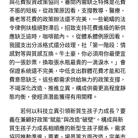
與花費投資政策協同。審閱內需缺乏特殊是花費
不振的短板，從政策原因看，支撐教導、醫療、
養老等花費的政策辦法還不完美，一些範疇的法
令律例扶植絕對滯后，招致支持花費進級的新供
應缺乏這時，咖啡館內。。從體系體例原因看，
我國支出分派格式還分歧理，社「第一階段：情
感對等與質感互換。牛土豪，你必須用你最便宜
的一張鈔票，換取張水瓶最貴的一滴淚水。」會
保證系統還不完美，中低支出群體花費才能和花
費意愿缺乏。這些都需求供給無力的政策支撐，
不竭深化改造、推進立異，構成供需更高程度靜
態均衡，使經濟潛能獲得有用開釋。
若何以科技立異引領新質生孩子力成長？要
義在兼顧好政策“賦能”與改造“破壁”。構成與新
質生孩子力成長相順應的新型生孩子關系，需求
協同推動準進、要素、場景等方面改造，完美市