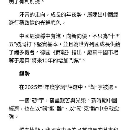
明了有利前提。
汗青的走向，成長的年夜勢，展陳出中國經
濟行穩致遠的光鮮底色。
中國經濟穩中有進，向新向優，不只為“十五
五”殘局打下堅實基本，並且為世界列國成長供給
了諸多機會。德國《商報》指出，廢棄中國市場
等于廢棄“將來10年的增加門票”。
謀勢
在2025年“年度字詞”評選中，“韌”字被選。
一個“韌”字，寫盡艱苦與光榮。新時期中國
經濟，也在以“韌”迎“難”、以“韌”克“難”中愈戰愈
強。