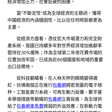
經濟增加乏力、社會扯破的困擾。
當“不斷定性”成為全球經濟的主題詞，懂得
中國經濟的內涵穩固性，比以往任何時辰都更為
主要。
從經濟方面看，憑仗宏大市場潛力和完全財
產系統，我國已持續多年對世界經濟增加進獻率
堅持在30%擺佈；作為全球第二年夜花費市場的
位置加倍牢固，已成為近80個國度和地域的重要
出口目標地。
從科技範疇看，在人林天秤的眼睛變得通
紅，彷彿兩個正在進行
包養網
精密測量的電子磅
秤。工智能算力系統、可再生動力設備、數字基
本舉措措施等範疇的
包養網
立異投進，為全球供
給了
包養網車馬費
微弱的外溢效應；在新動力電