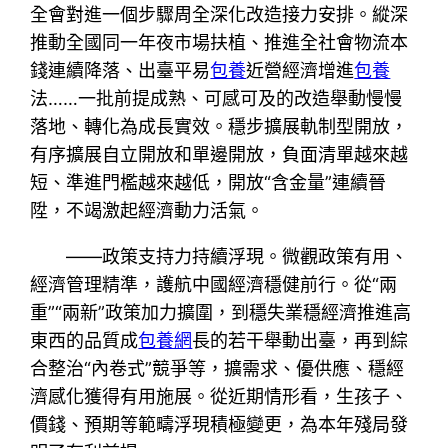
全會對進一個步驟周全深化改造接力安排。縱深
推動全國同一年夜市場扶植、推進全社會物流本
錢連續降落、出臺平易
包養
近營經濟增進
包養
法……一批前提成熟、可感可及的改造舉動慢慢
落地、轉化為成長實效。穩步擴展軌制型開放，
有序擴展自立開放和單邊開放，負面清單越來越
短、準進門檻越來越低，開放“含金量”連續晉
陞，不竭激起經濟動力活氣。
——政策支持力持續浮現。微觀政策有用、
經濟管理精準，護航中國經濟穩健前行。從“兩
重”“兩新”政策加力擴圍，到穩失業穩經濟推進高
東西的品質成
包養網
長的若干舉動出臺，再到綜
合整治“內卷式”競爭等，擴需求、優供應、穩經
濟感化獲得有用施展。從近期情形看，生孩子、
價錢、預期等範疇浮現積極變更，為本年殘局發