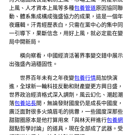
上風、人才資本上風等多種
包養管道
原因協同聯
動、體系集成構成強盛協力的成果，這是一個年
夜邏輯。汗青經歷表白，只需在黨中心的集中同
一引導下，果斷信念，用好上風，就必定能在變
局中開新局。
橫向察看，中國經濟活著界事變交錯中展示
出強盛內涵穩固性。
世界百年未有之年夜變
包養行情
局加快演
進，全球新一輪科技反動和財產變更方興日盛，
世界政治經濟格式深入調劑，風云幻化、潮起潮
落
包養站長
間，無論發財國度仍是成長中國度，
廣泛面對很多火燒眉毛的挑釁，一些國度深那些
甜甜圈原本是他打算用來「與林天秤進行
包養網
甜點哲學討論」的道具，現在全部成了武器。受