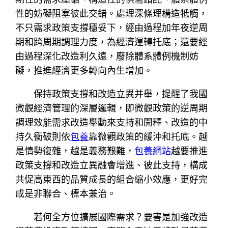
性的妨礙阻塞彼此交錯。處理深條理構造牴觸，
不只需求政策支撐穩妥下，經由過程加年夜逆周
期和跨周期調理力度，為經濟運轉托底；還要經
由過程深化改造利久遠，廢除體系體例機制妨
礙，推進經濟更多轉向內生增加。
保持政策支撐和改造立異并舉，提醒了我國
微觀經濟管理的深層邏輯，即微觀政策的逆周期
調理效能需求改造舉動來支持和開釋、改造的中
持久衝破則依
包養
靠微觀政策的緩沖和托底。越
是情勢復雜，越是義務艱難，
包養網站
越要推進
政策支撐和改造立異融會增進、彼此支持，構成
共促高東西的品質成長的組合縮小效應，更好完
成是非聯合、標本兼治。
若何全方位擴展國際需求？要害是加強改造