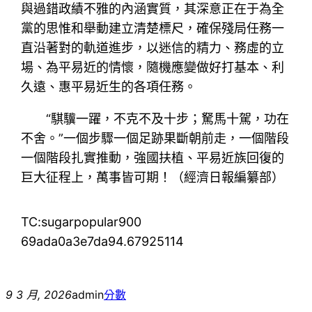
與過錯政績不雅的內涵實質，其深意正在于為全
黨的思惟和舉動建立清楚標尺，確保殘局任務一
直沿著對的軌道進步，以迷信的精力、務虛的立
場、為平易近的情懷，隨機應變做好打基本、利
久遠、惠平易近生的各項任務。
“騏驥一躍，不克不及十步；駑馬十駕，功在
不舍。”一個步驟一個足跡果斷朝前走，一個階段
一個階段扎實推動，強國扶植、平易近族回復的
巨大征程上，萬事皆可期！（經濟日報編纂部）
TC:sugarpopular900
69ada0a3e7da94.67925114
9 3 月, 2026
admin
分數