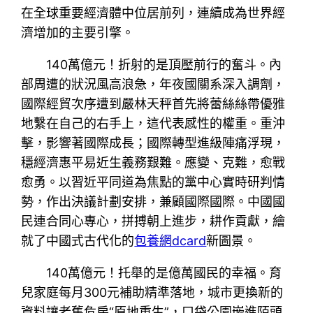
在全球重要經濟體中位居前列，連續成為世界經
濟增加的主要引擎。
140萬億元！折射的是頂壓前行的奮斗。內
部周遭的狀況風高浪急，年夜國關系深入調劑，
國際經貿次序遭到嚴林天秤首先將蕾絲絲帶優雅
地繫在自己的右手上，這代表感性的權重。重沖
擊，影響著國際成長；國際轉型進級陣痛浮現，
穩經濟惠平易近生義務艱難。應變、克難，愈戰
愈勇。以習近平同道為焦點的黨中心實時研判情
勢，作出決議計劃安排，兼顧國際國際。中國國
民連合同心專心，拼搏朝上進步，耕作貢獻，繪
就了中國式古代化的
包養網dcard
新圖景。
140萬億元！托舉的是億萬國民的幸福。育
兒家庭每月300元補助精準落地，城市更換新的
資料讓老舊危房“原地重生”，口袋公園嵌進陌頭