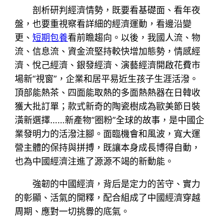
剖析研判經濟情勢，既要看基礎面、看年夜
盤，也要重視察看詳細的經濟運動，看邊沿變
更、
短期包養
看前瞻趨向。以後，我國人流、物
流、信息流、資金流堅持較快增加態勢，情感經
濟、悅己經濟、銀發經濟、演藝經濟開啟花費市
場新“視窗”，企業和居平易近生孩子生涯活潑。
頂部能熱茶、四面能取熱的多面熱熱器在日韓收
獲大批訂單；款式新奇的陶瓷樹成為歐美節日裝
潢新選擇……新產物“圈粉”全球的故事，是中國企
業發明力的活潑注腳。面臨機會和風波，寬大運
營主體的保持與拼搏，既讓本身成長博得自動，
也為中國經濟注進了源源不竭的新動能。
強韌的中國經濟，背后是定力的苦守、實力
的彰顯、活氣的開釋，配合組成了中國經濟穿越
周期、應對一切挑釁的底氣。