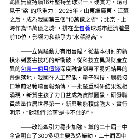
範圍無望持續16年堅持全球第一。硬實力，還可
見于“梁”的承重力：2025年，山東繼廣東、江蘇
之后，成為我國第三個“10萬億之省”；北京、上
海作為“5萬億之城”，排在全
包養
球城市經濟體量
前10位，影響力和競爭力“水漲船高”。
——立異驅動力有用晉陞。從基本研討的新
摸索到要害技巧的新衝破，從科技立異與財產立
異的
包養一個月價錢
深度融會到惠平易近結果的
普遍落地，我國在人工智能、量子科技、腦機接
口等前沿範疇喜報頻傳，一批嚴重科研結果競相
涌現，新質生孩子力日益成為實際圖景，研發職
員總量位居世界第一，新興動能積儲強大。實行
明示，“對我們‘洽商’是卡不住的”。
——改造牽引力穩步加強。黨的二十屆三中
全會明白了300多項主要改造舉動，二十屆四中