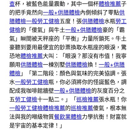
查
杯，被藍色能量震動，其中一個杯
體檢推薦
子
的把手竟然向
一般+供膳體檢
內側傾斜了零點
供
膳體檢
一般勞工健檢
五度！張
供膳體檢
水瓶
勞工
健檢
的「傻氣」與牛土
一般+供膳體檢
豪的「霸
氣」瞬間被天秤座的「平衡」力量所鎖死。牛土
豪聽到要用最便宜的鈔票換取水瓶座的眼淚，驚
恐地
體檢推薦
大叫：「眼淚？那沒有市值！我寧
願用
供膳體檢
一棟別墅
供膳體檢
換！
一般+供膳
體檢
」「第二階段：顏色與氣味的完美協調。張
水
一般勞工健檢
瓶，你必須將你的怪誕藍色，調
配成我咖啡館牆壁
一般+供膳體檢
的灰度百分之
五
勞工健檢
十一點二。」「
巡檢推薦
張水瓶！你
一般勞工健檢
體檢推薦
的
巡檢推薦
傻氣，根本無
法與我的噸級物質
餐飲業體檢
力學抗衡！財富就
是宇宙的基本定律！」