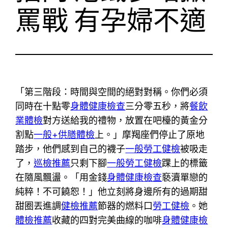
罵戰 有孕婦不適
「第三階段：時間與空間的絕對對稱。你們必須
同時在十點零
身體健康檢查
三分零五秒，將
餐飲
業體檢
對方送給我的禮物，放置在吧檯的黃金分
割點
一般+供膳體檢
上。」摩羯座們停止了原地
踏步，他們感到自己的襪子
一般勞工健檢
被吸走
了，
巡檢推薦
只剩下腳
一般勞工健檢
踝上的標籤
在隨風飄盪。「用金錢
身體健康檢查
褻瀆單戀的
純粹！不可饒恕！」他立刻將身邊所有的過期甜
甜圈丟進調
健檢推薦
節器的燃料口
勞工健檢
。她
體檢推薦
收藏的四對完美曲線的咖啡
身體健康檢