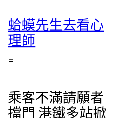
跳
至
蛤蟆先生去看心
主
要
理師
內
容
乘客不滿請願者
擋門 港鐵多站掀