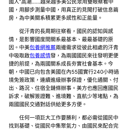
國人”高潮……越來越多美公民眾用雙眼察看中
國，用腳步測量中國，用真正的見聞打破信息繭
房，為中美關系積累更多感性和正能量。
從汗青的長周期往察看，國民的認知與感
情，是影響國度間關系最基本、最最基礎的原
因。中美
包養網推薦
兩邊需求從彼此相處的汗青
中吸取啟
包養感情
發，為兩國國民來往發明更便
捷的前提，為兩國關系成長夯實社會基本。今
朝，中國已向包含美國在內55國實行240小時過
境免簽政策，連續進級辦事保證，優化通關、付
出、路況、住宿全鏈條辦事。美方也應回應國民
訴求，破解簽證難、進境難、直航少等堵點，為
兩國國民交通對話供給更多方便。
任何一項巨大工作要勝利，都必需從國民中
找到基礎、從國民中集聚氣力、由國民來配合完