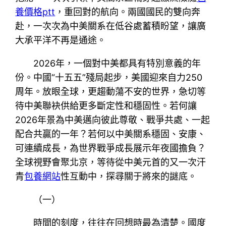
養價格ptt
，重回對的航向。兩國國民的雙向奔
赴，一次次為中美關系在低谷處蓄積盼望，讓廣
大承平洋不再是通途。
2026年，一個對中美都具有特別意義的年
份。中國“十五五”殘局起步，美國迎來自力250
周年。放眼全球，更趨動蕩不安的世界，急切等
待中美聯袂供給更多斷定性和穩固性。若何讓
2026年景為中美邁向彼此尊敬、戰爭共處、一起
配合共贏的一年？若何以中美關系穩固、安康、
可連續成長，為世界戰爭成長展示年夜國擔負？
全球視野會聚北京，等待從中美元首的又一次汗
青
包養網站
性互動中，探尋關于將來的謎底。
（一）
時間的刻度，往往在回想時最為清楚。國度