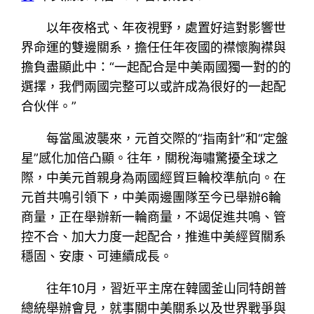
以年夜格式、年夜視野，處置好這對影響世
界命運的雙邊關系，擔任任年夜國的襟懷胸襟與
擔負盡顯此中：“一起配合是中美兩國獨一對的的
選擇，我們兩國完整可以或許成為很好的一起配
合伙伴。”
每當風波襲來，元首交際的“指南針”和“定盤
星”感化加倍凸顯。往年，關稅海嘯驚擾全球之
際，中美元首親身為兩國經貿巨輪校準航向。在
元首共鳴引領下，中美兩邊團隊至今已舉辦6輪
商量，正在舉辦新一輪商量，不竭促進共鳴、管
控不合、加大力度一起配合，推進中美經貿關系
穩固、安康、可連續成長。
往年10月，習近平主席在韓國釜山同特朗普
總統舉辦會見，就事關中美關系以及世界戰爭與