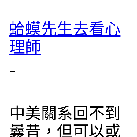
跳
至
蛤蟆先生去看心
主
要
理師
內
容
中美關系回不到
曩昔，但可以或