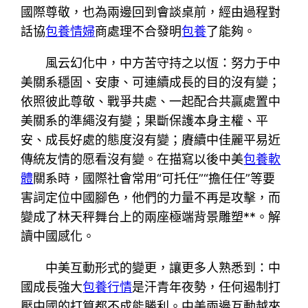
國際尊敬，也為兩邊回到會談桌前，經由過程對
話協
包養情婦
商處理不合發明
包養
了能夠。
風云幻化中，中方苦守持之以恆：努力于中
美關系穩固、安康、可連續成長的目的沒有變；
依照彼此尊敬、戰爭共處、一起配合共贏處置中
美關系的準繩沒有變；果斷保護本身主權、平
安、成長好處的態度沒有變；賡續中佳麗平易近
傳統友情的愿看沒有變。在描寫以後中美
包養軟
體
關系時，國際社會常用“可托任”“擔任任”等要
害詞定位中國腳色，他們的力量不再是攻擊，而
變成了林天秤舞台上的兩座極端背景雕塑**。解
讀中國感化。
中美互動形式的變更，讓更多人熟悉到：中
國成長強大
包養行情
是汗青年夜勢，任何遏制打
壓中國的打算都不成能勝利。中美兩邊互動越來