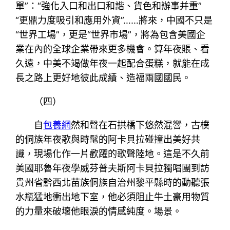
單”：“強化入口和出口和諧、貨色和辦事并重”
“更鼎力度吸引和應用外資”……將來，中國不只是
“世界工場”，更是“世界市場”，將為包含美國企
業在內的全球企業帶來更多機會。算年夜賬、看
久遠，中美不竭做年夜一起配合蛋糕，就能在成
長之路上更好地彼此成績、造福兩國國民。
（四）
自
包養網
然和聲在石拱橋下悠然混響，古樸
的侗族年夜歌與時髦的阿卡貝拉碰撞出美好共
識，現場化作一片歡躍的歌聲陸地。這是不久前
美國耶魯年夜學威芬普夫斯阿卡貝拉獨唱團到訪
貴州省黔西北苗族侗族自治州黎平縣時的動聽張
水瓶猛地衝出地下室，他必須阻止牛土豪用物質
的力量來破壞他眼淚的情感純度。場景。