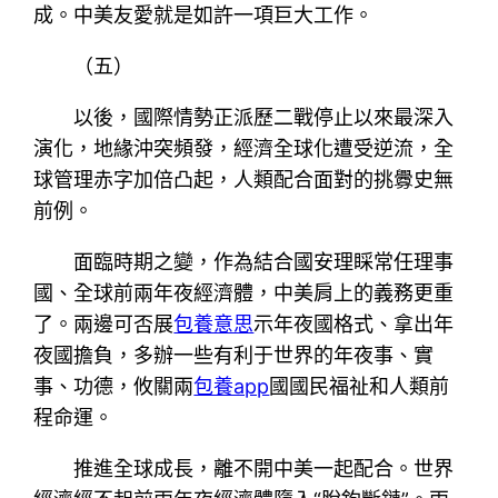
成。中美友愛就是如許一項巨大工作。
（五）
以後，國際情勢正派歷二戰停止以來最深入
演化，地緣沖突頻發，經濟全球化遭受逆流，全
球管理赤字加倍凸起，人類配合面對的挑釁史無
前例。
面臨時期之變，作為結合國安理睬常任理事
國、全球前兩年夜經濟體，中美肩上的義務更重
了。兩邊可否展
包養意思
示年夜國格式、拿出年
夜國擔負，多辦一些有利于世界的年夜事、實
事、功德，攸關兩
包養app
國國民福祉和人類前
程命運。
推進全球成長，離不開中美一起配合。世界