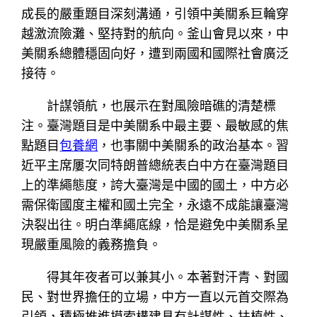
成長的嚴重題目深刻溝通，引領中美關系巨輪穿
越激流險灘、堅持對的航向。釜山會見以來，中
美關系總體穩固向好，遭到兩國和國際社會廣泛
接待。
計謀領航，也展示在對風險暗礁的清楚標
注。臺灣題目是中美關系中最主要、最敏感的焦
點題目
包養網
，也事關中美關系的政治基本。習
近平主席屢次同特朗普總統表白中方在臺灣題目
上的準繩態度，誇大臺灣是中國的國土，中方必
需保衛國度主權和國土完全，永遠不成能讓臺灣
決裂出往。明白準繩底線，恰是避免中美關系呈
現嚴重風險的義務擔負。
得其年夜者可以兼其小。本著對汗青、對國
民、對世界擔任的立場，中方一直以元首交際為
引領，積極推進摸索構建具有計謀性、扶植性、