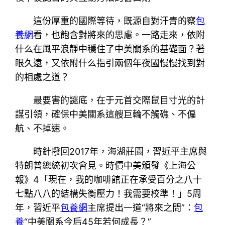
這份厚重的國際等待，既源自對汗青的察
包
養網
看，也飽含對將來的思慮。一路走來，依附
什么在風平浪靜中穩住了中美關系的基礎面？著
眼久遠，又依附什么指引兩個年夜國慢慢找到對
的相處之道？
最要害的謎底，在于元首交際鼠目寸光的計
謀引領，確保中美關系這艘巨輪不觸礁、不偏
航、不掉速。
時針撥回2017年，海湖莊園，習近平主席與
特朗普總統初次會見。時價中美頒發《上海公
報》4「現在，我的咖啡館正在承受百分之八十
七點八八的結構失衡壓力！我需要校準！」5周
年，習近平
包養網
主席提出一道“將來之問”：
包
養
“中美關系今后45年若何成長？”