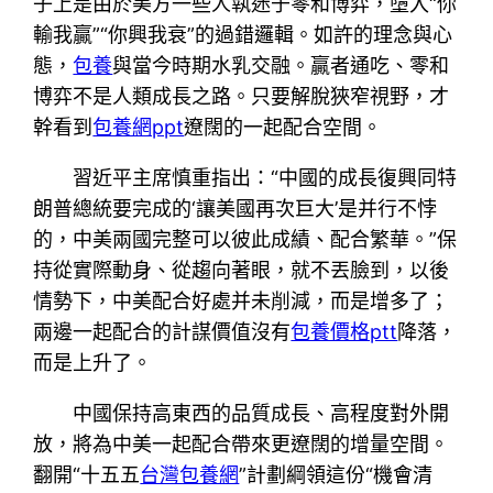
子上是由於美方一些人執迷于零和博弈，墮入“你
輸我贏”“你興我衰”的過錯邏輯。如許的理念與心
態，
包養
與當今時期水乳交融。贏者通吃、零和
博弈不是人類成長之路。只要解脫狹窄視野，才
幹看到
包養網ppt
遼闊的一起配合空間。
習近平主席慎重指出：“中國的成長復興同特
朗普總統要完成的‘讓美國再次巨大’是并行不悖
的，中美兩國完整可以彼此成績、配合繁華。”保
持從實際動身、從趨向著眼，就不丟臉到，以後
情勢下，中美配合好處并未削減，而是增多了；
兩邊一起配合的計謀價值沒有
包養價格ptt
降落，
而是上升了。
中國保持高東西的品質成長、高程度對外開
放，將為中美一起配合帶來更遼闊的增量空間。
翻開“十五五
台灣包養網
”計劃綱領這份“機會清