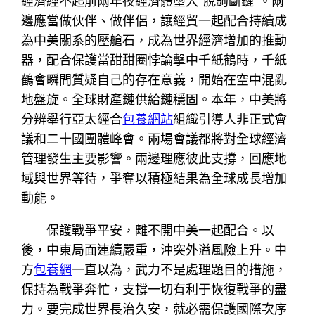
經濟經不起前兩年夜經濟體墮入“脫鉤斷鏈”。兩
邊應當做伙伴、做伴侶，讓經貿一起配合持續成
為中美關系的壓艙石，成為世界經濟增加的推動
器，配合保護當甜甜圈悖論擊中千紙鶴時，千紙
鶴會瞬間質疑自己的存在意義，開始在空中混亂
地盤旋。全球財產鏈供給鏈穩固。本年，中美將
分辨舉行亞太經合
包養網站
組織引導人非正式會
議和二十國團體峰會。兩場會議都將對全球經濟
管理發生主要影響。兩邊理應彼此支撐，回應地
域與世界等待，爭奪以積極結果為全球成長增加
動能。
保護戰爭平安，離不開中美一起配合。以
後，中東局面連續嚴重，沖突外溢風險上升。中
方
包養網
一直以為，武力不是處理題目的措施，
保持為戰爭奔忙，支撐一切有利于恢復戰爭的盡
力。要完成世界長治久安，就必需保護國際次序