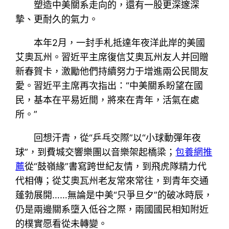
塑造中美關系走向的，還有一股更深邃深
摯、更耐久的氣力。
本年2月，一封手札抵達年夜洋此岸的美國
艾奧瓦州。習近平主席復信艾奧瓦州友人并回贈
新春賀卡，激勵他們持續努力于增進兩公民間友
愛。習近平主席再次指出：“中美關系盼望在國
民，基本在平易近間，將來在青年，活氣在處
所。”
回想汗青，從“乒乓交際”以“小球動彈年夜
球”，到費城交響樂團以音樂架起橋梁；
包養網推
薦
從“鼓嶺緣”書寫跨世紀友情，到飛虎隊精力代
代相傳；從艾奧瓦州老友常來常往，到青年交通
蓬勃展開……無論是中美“只爭旦夕”的破冰時辰，
仍是兩邊關系墮入低谷之際，兩國國民相知附近
的樸實愿看從未轉變。