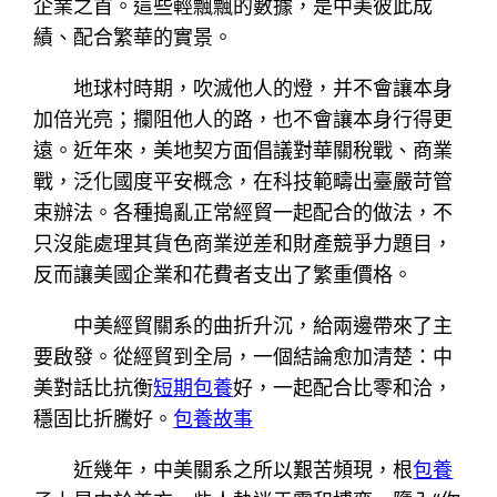
企業之首。這些輕飄飄的數據，是中美彼此成
績、配合繁華的實景。
地球村時期，吹滅他人的燈，并不會讓本身
加倍光亮；攔阻他人的路，也不會讓本身行得更
遠。近年來，美地契方面倡議對華關稅戰、商業
戰，泛化國度平安概念，在科技範疇出臺嚴苛管
束辦法。各種搗亂正常經貿一起配合的做法，不
只沒能處理其貨色商業逆差和財產競爭力題目，
反而讓美國企業和花費者支出了繁重價格。
中美經貿關系的曲折升沉，給兩邊帶來了主
要啟發。從經貿到全局，一個結論愈加清楚：中
美對話比抗衡
短期包養
好，一起配合比零和洽，
穩固比折騰好。
包養故事
近幾年，中美關系之所以艱苦頻現，根
包養