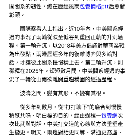
間關系的韌性，總在歷經風雨
包養價格ptt
后愈發
彰顯。
國際察看人士指出，近10年內，中美關系經
過的事況了兩輪從跌至低谷到重回正軌的升沉過
程。第一輪升沉，以2018年美方倡議對華商業戰
為出發點，兩邊歷經多年的復雜博弈與多輪對
話，才讓彼此關系慢慢穩上去。第二輪升沉，則
稀釋在2025年。短短數月間，中美關系經過的事
況了一輪從山雨欲離開重趨穩固的經過歷程。
波濤之間，變有其形，不變有其根。
從多年到數月，從“打打聊下”的磨合到慢慢
積聚共鳴、明白標的目的，經由過程一
包養網
次
次比武與對話，中美打交道的心態與方法垂垂產
生變更。明天，兩邊對話更同等、溝通更務虛、