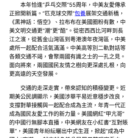
本年恰逢“乒乓交際”55周年，中美友愛傳承
正掀開新篇。“匹克球交際”
包養
展架交通新橋，
《黑神話：悟空》、拉布布在美國圈粉有數，中
美文明交通更“潮”更“酷”。從密西西比河畔到長
江之濱，從舊金山灣區到粵港澳年夜灣區，中美
處所一起配合活氣滿滿。中美高等別二軌對話等
各類交通不竭，會聚兩國有識之士的一孔之見。
面向將來，兩國國民友情之樹向更深處扎根，向
更高遠的天空發展。
交通的走深走實，帶來認知的積極變更。近
期美公民調顯示，美國涉華平易近意穩步改良，
支撐對華接觸與一起配合成為主流，年青一代正
成為國民友愛工作的新力量。美國網紅“甲亢哥”
的中國行無腳本直播，中美網友在小紅書“互對賬
單”，美國青年紛紜曬出中式生涯，掀起“成為中