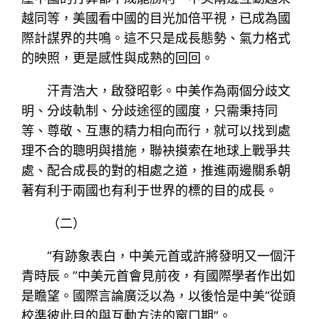
越同等，美國看中國的目光加倍平視，已成為國
際計謀界的共鳴。這不只是成長態勢、氣力格式
的映照，更是感性與成熟的回回。
汗青浩大，啟發昭彰。中美作為兩個分歧文
明、分歧軌制、分歧途徑的國度，只需秉持同
等、尊敬、互惠的精力相向而行，就可以找到處
理不合的聰明與措施，聯袂摸索在地球上戰爭共
處、配合成長的對的相處之道，推進兩邊關系朝
著有利于兩國也有利于世界的標的目的成長。
（二）
“有跡象表白，中美元首或許將發明又一個汗
青時辰。”中美元首會見前夜，有國際學者作出如
是瞻望。國際言論廣泛以為，以後恰是中美“從頭
校準彼此目的與互動方法的窗口期”。