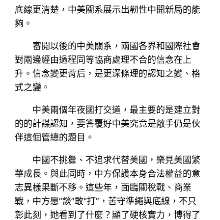
底線更清楚，中美關系展示出韌性中開新局的能
夠。
審閱以後的中美關系，兩國各界和國際社會
對兩邊經由過程同等協商處理不合的信念在上
升。信念變更背后，是更深條理的認知之變、格
式之變。
中美兩個年夜國打交道，最主要的是建立對
的的計謀認知，要答覆好中美究竟是敵手仍是伙
伴這個管總的題目。
中國不挑釁、不追求代替美國，樂見美國繁
華成長。與此同時，中方保護本身合法權益的意
志異樣果斷不移。這些年，面臨關稅戰、商業
戰，中方愿“談”敢“打”，苦守準繩與底線，不只
彰此刻，她看到了什麼？顯了硬核實力，博得了