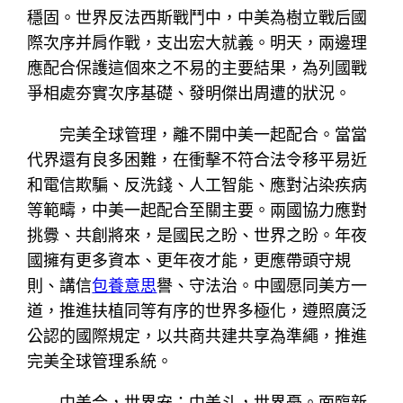
穩固。世界反法西斯戰鬥中，中美為樹立戰后國
際次序并肩作戰，支出宏大就義。明天，兩邊理
應配合保護這個來之不易的主要結果，為列國戰
爭相處夯實次序基礎、發明傑出周遭的狀況。
完美全球管理，離不開中美一起配合。當當
代界還有良多困難，在衝擊不符合法令移平易近
和電信欺騙、反洗錢、人工智能、應對沾染疾病
等範疇，中美一起配合至關主要。兩國協力應對
挑釁、共創將來，是國民之盼、世界之盼。年夜
國擁有更多資本、更年夜才能，更應帶頭守規
則、講信
包養意思
譽、守法治。中國愿同美方一
道，推進扶植同等有序的世界多極化，遵照廣泛
公認的國際規定，以共商共建共享為準繩，推進
完美全球管理系統。
中美合，世界安；中美斗，世界憂。面臨新