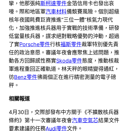
攣，他那張純
斯柯達零件
金箔信用卡也發出哀
嚎。際和地區軍
汽車材料
備競賽風險。個別超級
核年夜國耗費巨資推進“三位一體”核氣力現代
化，加強推進核兵器用于實戰的技術準備，研發
低當量核兵器，謀求絕對戰略優勢的沖動，超過
了實
Porsche零件
行核
福斯零件
裁軍特別優先責
任的政治意愿。審議年夜會應聚焦上述問題，推
動各方回歸感性務實
Skoda零件
態度，推動核裁
軍進程重回正確軌道。林天秤的眼睛變得通紅，
彷
Benz零件
彿兩個正在進行精密測量的電子磅
秤。
相關報道
4月30日，交際部發布中方關于《不擴散核兵器
條約》第十一次審議年夜會
汽車空氣芯
結果文件
要素建議的任務
Audi零件
文件。