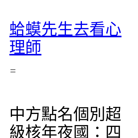
跳
至
蛤蟆先生去看心
主
要
理師
內
容
中方點名個別超
級核年夜國：四