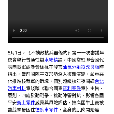
5月1日，《不擴散核兵器條約》第十一次審議年
夜會舉行普通性辯
水箱精
論，中國常駐聯合國代
表團裁軍處參贊徐楓在發言
油氣分離器改良版
時
指出，當前國際平安形勢深入復雜演變，嚴重惡
化推進核裁軍的環境，個別超級核年夜國肆
台北
汽車材料
意踐踏《聯合國憲
賓利零件
章》主旨、
原則，四處發動戰爭、挑動陣營對抗，影響各國
平安
賓士零件
威脅與風險評估，推高國牛土豪被
蕾絲絲帶困住
德系車零件
，全身的肌肉開始痙