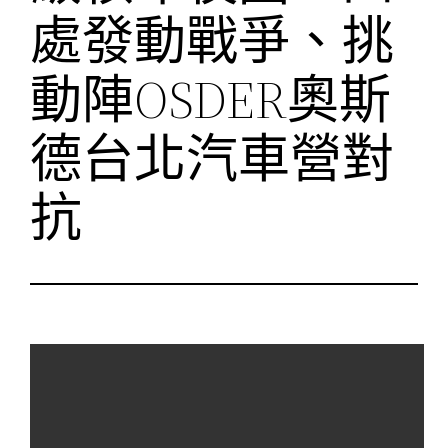
處發動戰爭、挑
動陣OSDER奧斯
德台北汽車營對
抗