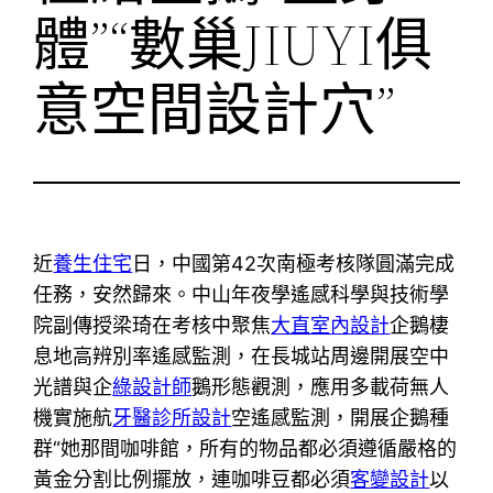
體”“數巢JIUYI俱
意空間設計穴”
近
養生住宅
日，中國第42次南極考核隊圓滿完成
任務，安然歸來。中山年夜學遙感科學與技術學
院副傳授梁琦在考核中聚焦
大直室內設計
企鵝棲
息地高辨別率遙感監測，在長城站周邊開展空中
光譜與企
綠設計師
鵝形態觀測，應用多載荷無人
機實施航
牙醫診所設計
空遙感監測，開展企鵝種
群“她那間咖啡館，所有的物品都必須遵循嚴格的
黃金分割比例擺放，連咖啡豆都必須
客變設計
以