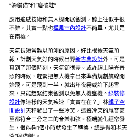
“躲貓貓”和“磨破鞋”
應用遙感技術和無人機開展觀測，聽上往似乎很
不難，其實一點也
禪風室內設計
不簡單，尤其是
在南極。
天氣長短常難以預測的原因，好比根據天氣預
報，計劃天氣好的時候出野
新古典設計
外，可是
真到了那個時刻，天氣卻很差。或許趕上陽光普
照的時候，趕緊把無人機拿出來準備規劃航線開
始飛，可是飛到一半，就出年夜霧或許下起雪
來，只能趕緊結束觀測以免無人機墜機。
綠裝修
設計
像這樣的天氣疾速「實實在在？」林
親子空
間設計
天秤發出了一聲冷笑，這聲冷笑的尾音甚
至都符合三分之二的音樂和弦。極端變化經常發
生，很能夠1個小時就發生了轉換，總是得和老天
爺“躲貓貓”。