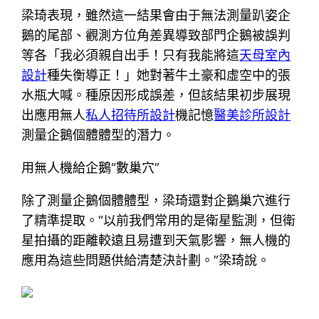
梁琦表現，雖然這一結果會由于無法測量趴姿企
鵝的尾部、觀測方位角差異導致部門企鵝被誤判
等各「我必須親自出手！只有我能將這
天母室內
設計
種失衡導正！」她對著牛土豪和虛空中的張
水瓶大喊。種原因形成誤差，但該結果初步展現
出應用無人
私人招待所設計
機記憶
醫美診所設計
測量企鵝個體體型的潛力。
用無人機給企鵝“數巢穴”
除了測量企鵝個體體型，梁琦還對企鵝巢穴進行
了精準提取。“以前我們常用的是衛星監測，但衛
星拍攝的距離較遠且易遭到天氣影響，無人機的
應用為這些問題供給清楚決計劃。”梁琦說。