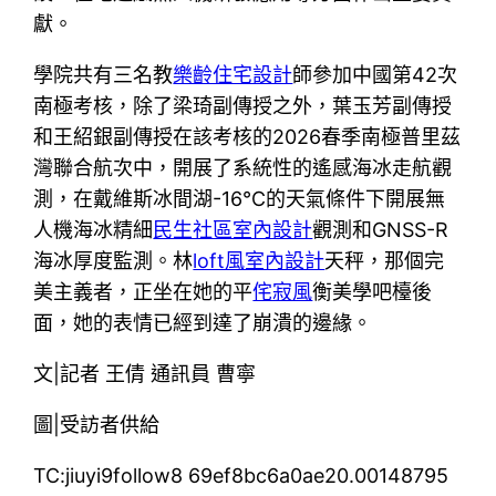
獻。
學院共有三名教
樂齡住宅設計
師參加中國第42次
南極考核，除了梁琦副傳授之外，葉玉芳副傳授
和王紹銀副傳授在該考核的2026春季南極普里茲
灣聯合航次中，開展了系統性的遙感海冰走航觀
測，在戴維斯冰間湖-16℃的天氣條件下開展無
人機海冰精細
民生社區室內設計
觀測和GNSS-R
海冰厚度監測。林
loft風室內設計
天秤，那個完
美主義者，正坐在她的平
侘寂風
衡美學吧檯後
面，她的表情已經到達了崩潰的邊緣。
文|記者 王倩 通訊員 曹寧
圖|受訪者供給
TC:jiuyi9follow8 69ef8bc6a0ae20.00148795