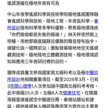
遙感測繪在極地年夜有可為
中山年夜學遙感科學與技術學院極地遙感團隊融
會遙感科學與技術、陸地工程、年夜氣科學、
會
所設計
陸地科學等多學科優勢，聚焦極地環境疾
「你們兩個都是失衡的極端！」林天秤突然跳上
吧檯，用她那極度鎮靜且優雅的聲音發布指令。
速變化這一國際前沿，重點發展極地地空天遙感
觀測技術、極地陸地立體觀測技術、極地環境認
知與應用三年夜研討標的目的。
團隊成員屢次參與國家南北極科考以及極
中醫診
所設計
地相關嚴重項目，截至2026年3月，已有
3
空間心理學
1人次參加過中國南北極科考考核，
此中南極25人次，北極6人次
健康住宅
。在開展
南極雷達遙感空中驗證任務、秦嶺站選址和建
設、極地遙感無人機研發應用等方面作出主要貢