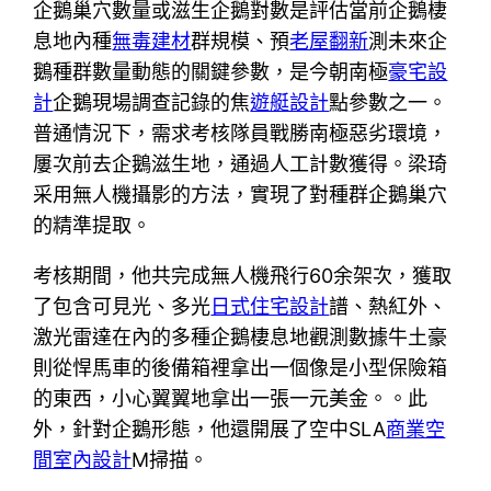
企鵝巢穴數量或滋生企鵝對數是評估當前企鵝棲
息地內種
無毒建材
群規模、預
老屋翻新
測未來企
鵝種群數量動態的關鍵參數，是今朝南極
豪宅設
計
企鵝現場調查記錄的焦
遊艇設計
點參數之一。
普通情況下，需求考核隊員戰勝南極惡劣環境，
屢次前去企鵝滋生地，通過人工計數獲得。梁琦
采用無人機攝影的方法，實現了對種群企鵝巢穴
的精準提取。
考核期間，他共完成無人機飛行60余架次，獲取
了包含可見光、多光
日式住宅設計
譜、熱紅外、
激光雷達在內的多種企鵝棲息地觀測數據牛土豪
則從悍馬車的後備箱裡拿出一個像是小型保險箱
的東西，小心翼翼地拿出一張一元美金。。此
外，針對企鵝形態，他還開展了空中SLA
商業空
間室內設計
M掃描。