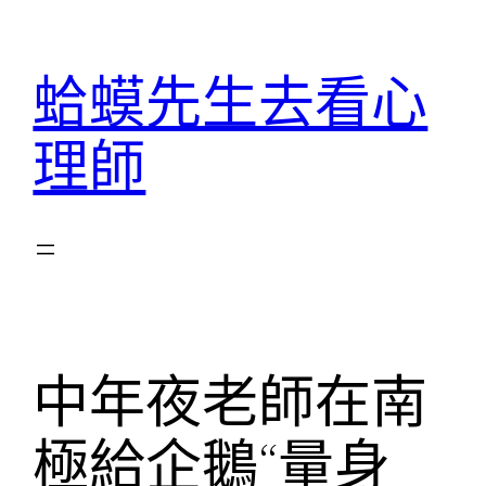
跳
至
蛤蟆先生去看心
主
要
理師
內
容
中年夜老師在南
極給企鵝“量身