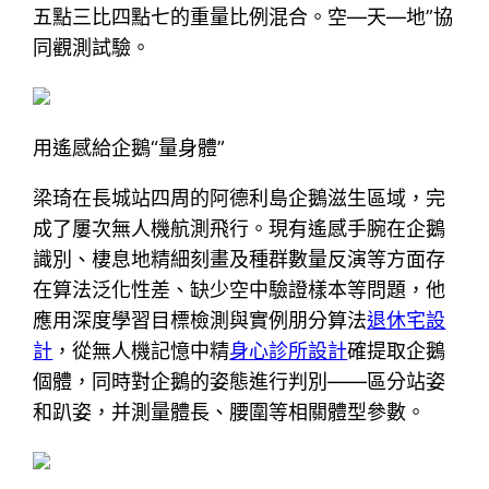
五點三比四點七的重量比例混合。空—天—地”協
同觀測試驗。
用遙感給企鵝“量身體”
梁琦在長城站四周的阿德利島企鵝滋生區域，完
成了屢次無人機航測飛行。現有遙感手腕在企鵝
識別、棲息地精細刻畫及種群數量反演等方面存
在算法泛化性差、缺少空中驗證樣本等問題，他
應用深度學習目標檢測與實例朋分算法
退休宅設
計
，從無人機記憶中精
身心診所設計
確提取企鵝
個體，同時對企鵝的姿態進行判別——區分站姿
和趴姿，并測量體長、腰圍等相關體型參數。