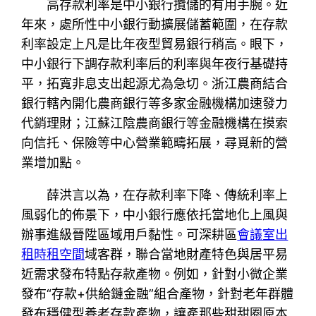
高存款利率是中小銀行攬儲的有用手腕。近
年來，處所性中小銀行動擴展儲蓄範圍，在存款
利率設定上凡是比年夜型貿易銀行稍高。眼下，
中小銀行下調存款利率后的利率與年夜行基礎持
平，拓寬非息支出起源尤為急切。浙江農商結合
銀行轄內開化農商銀行等多家金融機構加速發力
代銷理財；江蘇江陰農商銀行等金融機構在摸索
向信托、保險等中心營業範疇拓展，尋覓新的營
業增加點。
薛洪言以為，在存款利率下降、傳統利率上
風弱化的佈景下，中小銀行應依托當地化上風與
辦事進級晉陞區域用戶黏性。可深耕區
會議室出
租
時租空間
域客群，聯合當地財產特色與居平易
近需求發布特點存款產物。例如，針對小微企業
發布“存款+供給鏈金融”組合產物，針對老年群體
發布穩健型養老存款產物，讓產那些甜甜圈原本