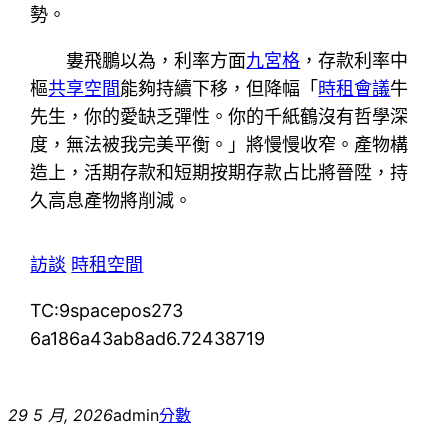
勢。
婁飛鵬以為，利率方面
九宮格
，存款利率中
樞
共享空間
能夠持續下移，但降幅「
時租會議
牛
先生，你的愛缺乏彈性。你的千紙鶴沒有哲學深
度，無法被我完美平衡。」將慢慢收窄。產物構
造上，活期存款和短期按期存款占比將晉陞，持
久高息產物將削減。
訪談
時租空間
TC:9spacepos273
6a186a43ab8ad6.72438719
29 5 月, 2026
admin
分數