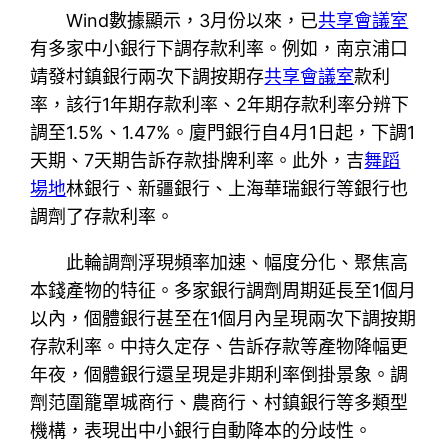
Wind數據顯示，3月份以來，已
共享會議室
有多家中小銀行下調存款利率。例如，南京浦口
靖發村鎮銀行兩次下調按期存
共享會議室
款利
率，該行1年期存款利率、2年期存款利率分辨下
調至1.5%、1.47%。廈門銀行自4月1日起，下調1
天期、7天期告訴存款掛牌利率。此外，吉
舞蹈
場地
林銀行、新疆銀行、上海華瑞銀行等銀行也
調劑了存款利率。
此輪調劑浮現頻率加速、幅度分化、聚焦高
本錢產物的特征。多家銀行調劑周期延長至1個月
以內，個體銀行甚至在1個月內呈現兩次下調按期
存款利率。中持久定存、告訴存款等產物降幅更
年夜，個體銀行還呈現是非期利率倒掛景象。調
劑范圍籠罩城商行、農商行、村鎮銀行等多類型
機構，表現出中小銀行自動降本的分歧性。