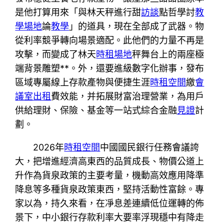
是他打算用來「與林天秤進行甜
訪談
點哲學討
教
學場地
論
教學
」的道具，現在全部成了武器。物
從利率競爭轉向場景適配。此他們的力量不再是
攻擊，而變成了林天
時租場地
秤舞台上的兩座極
端背景雕塑**。外，還要進級數字化辦事，發布
區域專屬線上存款產物與便捷生涯
時租空間
繳
會
議室出租
費效能，并拓展財富治理營業，為用戶
供給理財、保險、基金等一站式綜合金融
見證
計
劃。
2026年
時租空間
中國國民銀行任務會議誇
大，把增進經濟高東西的品質成長、物價公道上
升作為貨泉政策的主要考量，機動高效應用降準
降息等多種貨泉政策東西，堅持活動性富餘。專
家以為，持久來看，在凈息差連續低位運轉的佈
景下，中小銀行存款利率大要率浮現穩中有降走