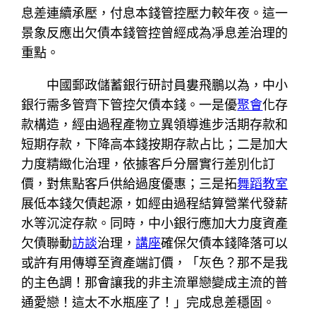
息差連續承壓，付息本錢管控壓力較年夜。這一
景象反應出欠債本錢管控曾經成為凈息差治理的
重點。
中國郵政儲蓄銀行研討員婁飛鵬以為，中小
銀行需多管齊下管控欠債本錢。一是優
聚會
化存
款構造，經由過程產物立異領導進步活期存款和
短期存款，下降高本錢按期存款占比；二是加大
力度精緻化治理，依據客戶分層實行差別化訂
價，對焦點客戶供給過度優惠；三是拓
舞蹈教室
展低本錢欠債起源，如經由過程結算營業代發薪
水等沉淀存款。同時，中小銀行應加大力度資產
欠債聯動
訪談
治理，
講座
確保欠債本錢降落可以
或許有用傳導至資產端訂價，「灰色？那不是我
的主色調！那會讓我的非主流單戀變成主流的普
通愛戀！這太不水瓶座了！」完成息差穩固。