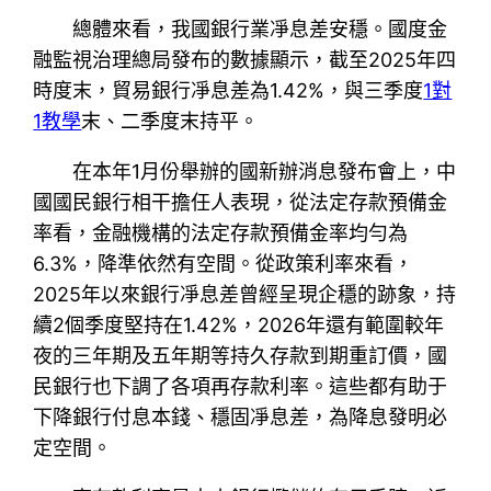
總體來看，我國銀行業凈息差安穩。國度金
融監視治理總局發布的數據顯示，截至2025年四
時度末，貿易銀行凈息差為1.42%，與三季度
1對
1教學
末、二季度末持平。
在本年1月份舉辦的國新辦消息發布會上，中
國國民銀行相干擔任人表現，從法定存款預備金
率看，金融機構的法定存款預備金率均勻為
6.3%，降準依然有空間。從政策利率來看，
2025年以來銀行凈息差曾經呈現企穩的跡象，持
續2個季度堅持在1.42%，2026年還有範圍較年
夜的三年期及五年期等持久存款到期重訂價，國
民銀行也下調了各項再存款利率。這些都有助于
下降銀行付息本錢、穩固凈息差，為降息發明必
定空間。