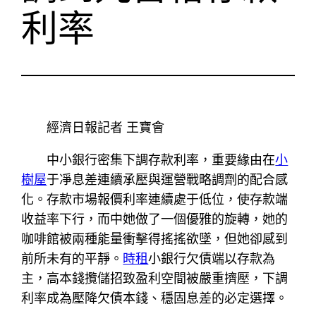
利率
經濟日報記者 王寶會
中小銀行密集下調存款利率，重要緣由在
小
樹屋
于凈息差連續承壓與運營戰略調劑的配合感
化。存款市場報價利率連續處于低位，使存款端
收益率下行，而中她做了一個優雅的旋轉，她的
咖啡館被兩種能量衝擊得搖搖欲墜，但她卻感到
前所未有的平靜。
時租
小銀行欠債端以存款為
主，高本錢攬儲招致盈利空間被嚴重擠壓，下調
利率成為壓降欠債本錢、穩固息差的必定選擇。