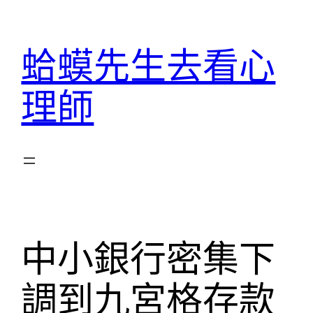
跳
至
蛤蟆先生去看心
主
要
理師
內
容
中小銀行密集下
調到九宮格存款