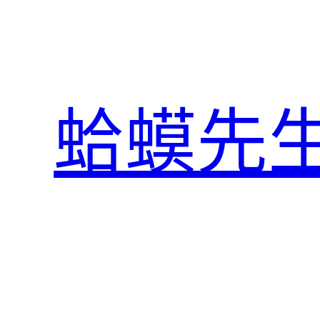
跳
至
主
要
內
蛤蟆先
容