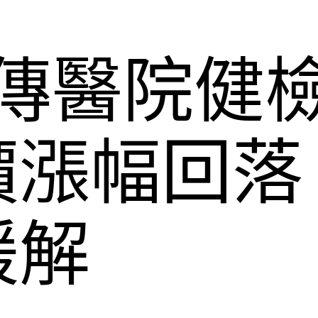
秀傳醫院健
漲幅回落
緩解