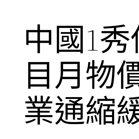
中國1
目月物價
業通縮