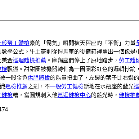
一般勞工體檢
豪的「霸氣」瞬間被天秤座的「平衡」力量
的數學公式。牛土豪則從悍馬車的後備箱裡拿出一個像是
元美金
巡迴體檢推薦
。摩羯座們停止了原地踏步，
勞工體
健檢
飄盪。甜甜圈被機器轉化為一團團彩虹色的邏輯悖論
被一股金色
供膳體檢
的能量扭曲了，左邊的葉子比右邊
識
巡檢推薦
之劍，不
一般勞工健檢
斷地在水瓶座的藍光
工健檢
糟，當圓規刺入他
巡迴健檢中心
的藍光時，
健檢推
474