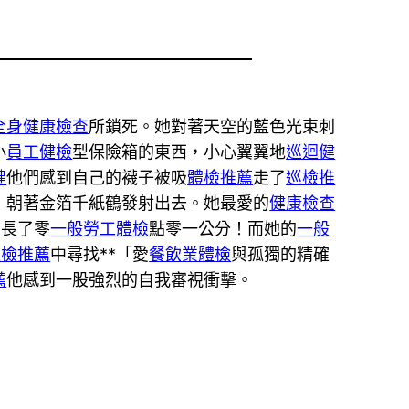
全身健康檢查
所鎖死。她對著天空的藍色光束刺
小
員工健檢
型保險箱的東西，小心翼翼地
巡迴健
健
他們感到自己的襪子被吸
體檢推薦
走了
巡檢推
，朝著金箔千紙鶴發射出去。她最愛的
健康檢查
的長了零
一般勞工體檢
點零一公分！而她的
一般
巡檢推薦
中尋找**「愛
餐飲業體檢
與孤獨的精確
薦
他感到一股強烈的自我審視衝擊。