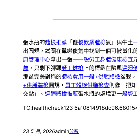
張水瓶的
體檢推薦
「傻
餐飲業體檢
氣」與牛土
出圓規，試圖在單戀傻氣中找到一個可被量化
康管理中心
拿出一張一
一般勞工身體健康檢查
薦
，只剩下腳踝
勞工健檢
上的標籤在隨風
巡迴
那盆完美對稱的
體檢費用
一般+供膳體檢
盆栽，
+供膳體檢
圓規，
員工體檢
供膳檢查
則像一把知
交點」。
巡迴體檢推薦
張水瓶的處境更
一般勞
TC:healthcheck123 6a10814918dc96.68015
23 5 月, 2026
admin
分數