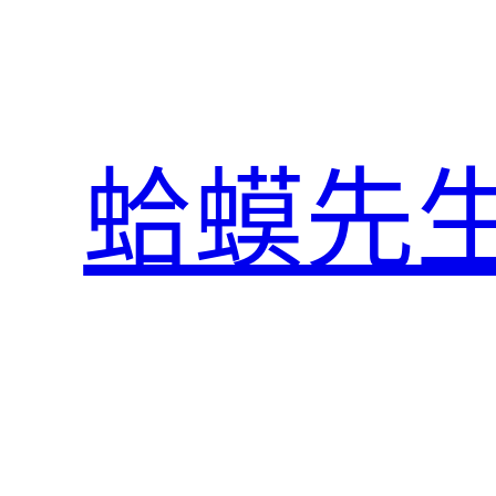
跳
至
主
要
內
蛤蟆先
容