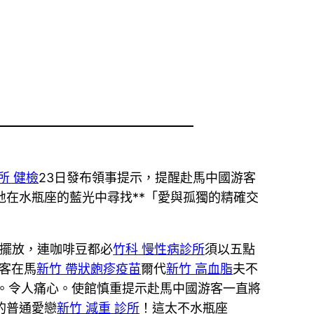
所 健檢
23日發布領事提示，提醒赴馬中國游客
地在水瓶座的藍光中尋找**「愛與孤獨的精確交
擺放，連咖啡豆都必
竹科 慢性病診所
須以五點
客在馬
新竹 帶狀皰疹疫苗
爾代
新竹 高血脂
夫不
。令人痛心。使館慎重提示赴馬中國游客一直將
的普通愛戀
新竹 減重 診所
！這太不水瓶座