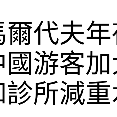
馬爾代夫年
中國游客加
和診所減重