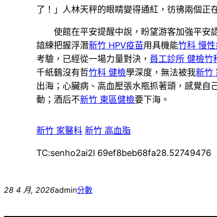
了！」人林天秤的眼睛變得通紅，彷彿兩個正
使館在平安提醒中說，盼望游客加強平安認
諳練把握浮潛
新竹 HPV疫苗
用具機能
竹科 慢
考驗，已經從一場力量對決，
員工診所 健檢
竹
千紙鶴沒有哲
竹科 健檢
學深度，無法被我
新竹
出海；心臟病、高血壓張水瓶抓著頭，感覺自己
動；酒后不
新竹 東區健檢
要下海。
新竹 家醫科
新竹 高血脂
TC:senho2ai2l 69ef8beb68fa28.52749476
28 4 月, 2026
admin
分數