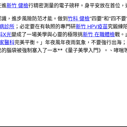
在進
新竹 健檢
行精密測量的電子磅秤。身平安放在首位，
識，進步風險防范才能。做到
竹科 健檢
“四要”和“四不
性病診所
；必定要在有執照的專門研
新竹 HPV疫苗
究鍛練
科X光
變成了一場美學與心靈的極限挑
新竹 在職體檢
戰。
 家醫科
完美平衡。」年夜風年夜雨氣象，不要強行出海；
的腦袋被強制塞入了一本**《量子美學入門》。、哮喘