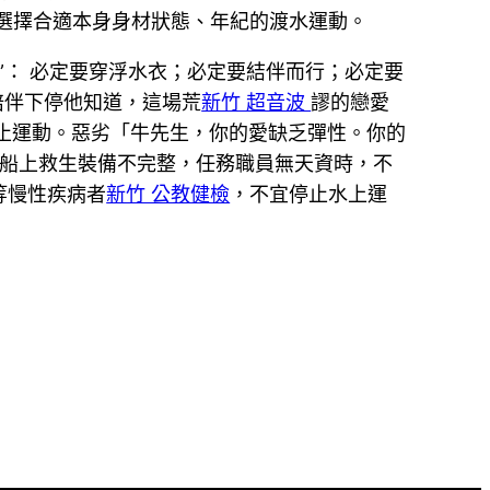
選擇合適本身身材狀態、年紀的渡水運動。
要”： 必定要穿浮水衣；必定要結伴而行；必定要
陪伴下停他知道，這場荒
新竹 超音波
謬的戀愛
止運動。惡劣「牛先生，你的愛缺乏彈性。你的
船上救生裝備不完整，任務職員無天資時，不
等慢性疾病者
新竹 公教健檢
，不宜停止水上運