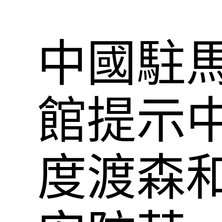
中國駐
館提示
度渡森