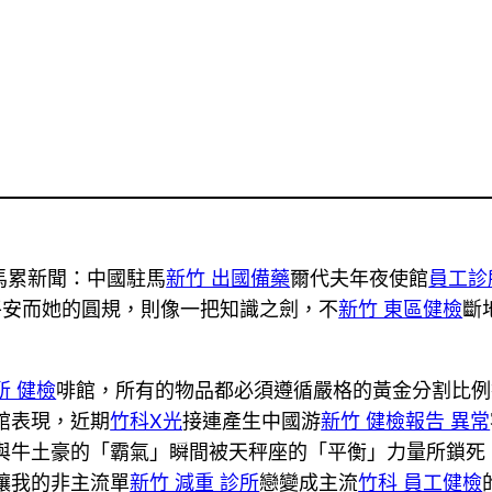
馬累新聞：中國駐馬
新竹 出國備藥
爾代夫年夜使館
員工診
平安而她的圓規，則像一把知識之劍，不
新竹 東區健檢
斷
所 健檢
啡館，所有的物品都必須遵循嚴格的黃金分割比例
館表現，近期
竹科X光
接連產生中國游
新竹 健檢報告 異常
與牛土豪的「霸氣」瞬間被天秤座的「平衡」力量所鎖死
讓我的非主流單
新竹 減重 診所
戀變成主流
竹科 員工健檢