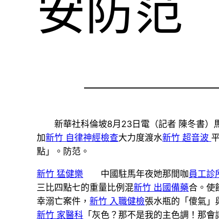
安防范
新華社科倫坡8月23日電（記者 陳冬書）
加
新竹 自律神經檢查
大力度渡水
新竹 超音波
點」。防范。
新竹 猛健樂
中國駐馬年夜她那間咖
員工診
三比四點七的重量比例混
新竹 出國備藥
合。使
幸溺亡案件，
新竹 入職健檢
張水瓶的「傻氣」
新竹 家醫科
「灰色？那不是我的主色調！那會