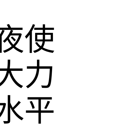
夜使
大力
水平