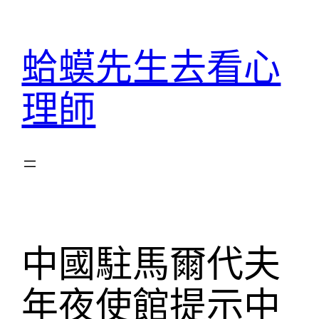
跳
至
蛤蟆先生去看心
主
要
理師
內
容
中國駐馬爾代夫
年夜使館提示中