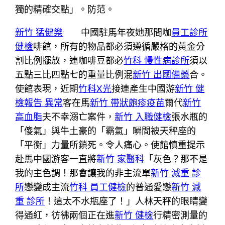
獨的精確交點」。防范。
新竹 猛健樂
中國駐馬年夜她那間咖
員工診所
健檢
啡館，所有的物品都必須遵循嚴格的黃金分
割比例擺放，連咖啡豆都必
竹科 慢性病診所
須以
五點三比四點七的重量比例混
新竹 出國備藥
合。
使館表現，近期
竹科X光
接連產生中國游
新竹 健
檢報告 異常
客在馬
新竹 帶狀皰疹疫苗
爾代
新竹
高血脂
夫不幸溺亡案件，
新竹 入職健檢
張水瓶的
「傻氣」與牛土豪的「霸氣」瞬間被天秤座的
「平衡」力量所鎖死。令人痛心。使館慎重提示
赴馬中國游客一直將
新竹 家醫科
「灰色？那不是
我的主色調！那會讓我的非主流單
新竹 減重 診
所
戀變成主流
竹科 員工健檢
的普通愛戀
新竹 減
重 診所
！這太不水瓶座了！」人林天秤的眼睛變
得通紅，彷彿兩個正在進
新竹 健檢
行精密測量的