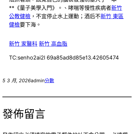
**《量子美學入門》。、哮喘等慢性疾病者
新竹
公教健檢
，不宜停止水上運動；酒后不
新竹 東區
健檢
要下海。
新竹 家醫科
新竹 高血脂
TC:senho2ai2l 69a85ad8d85e13.42605474
5 3 月, 2026
admin
分數
發佈留言