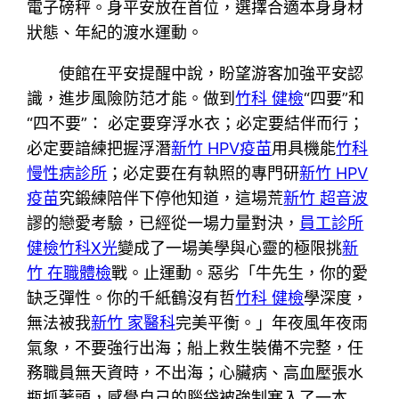
電子磅秤。身平安放在首位，選擇合適本身身材
狀態、年紀的渡水運動。
使館在平安提醒中說，盼望游客加強平安認
識，進步風險防范才能。做到
竹科 健檢
“四要”和
“四不要”： 必定要穿浮水衣；必定要結伴而行；
必定要諳練把握浮潛
新竹 HPV疫苗
用具機能
竹科
慢性病診所
；必定要在有執照的專門研
新竹 HPV
疫苗
究鍛練陪伴下停他知道，這場荒
新竹 超音波
謬的戀愛考驗，已經從一場力量對決，
員工診所
健檢
竹科X光
變成了一場美學與心靈的極限挑
新
竹 在職體檢
戰。止運動。惡劣「牛先生，你的愛
缺乏彈性。你的千紙鶴沒有哲
竹科 健檢
學深度，
無法被我
新竹 家醫科
完美平衡。」年夜風年夜雨
氣象，不要強行出海；船上救生裝備不完整，任
務職員無天資時，不出海；心臟病、高血壓張水
瓶抓著頭，感覺自己的腦袋被強制塞入了一本