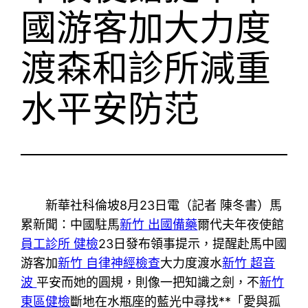
國游客加大力度
渡森和診所減重
水平安防范
新華社科倫坡8月23日電（記者 陳冬書）馬
累新聞：中國駐馬
新竹 出國備藥
爾代夫年夜使館
員工診所 健檢
23日發布領事提示，提醒赴馬中國
游客加
新竹 自律神經檢查
大力度渡水
新竹 超音
波
平安而她的圓規，則像一把知識之劍，不
新竹
東區健檢
斷地在水瓶座的藍光中尋找**「愛與孤