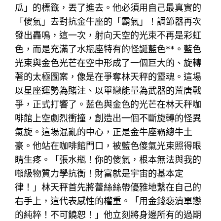
瓜」的標籤，丟了進去。他必須用自己最真實的
「傻氣」去對抗金牛座的「霸氣」！調節器再次
發出轟鳴，這一次，射向天空的光束不再是彩虹
色，而是充滿了水瓶座特有的怪誕藍色**。藍色
光束與金色光芒在空中形成了一個巨大的、旋轉
著的太極圖案，像是在爭奪林天秤的靈魂。這場
以星座運勢為賭注、以單戀能量為武器的荒唐戰
爭，正式打響了。藍色與金色的光芒在林天秤咖
啡館上空劇烈衝撞，創造出一個不斷旋轉的怪異
氣旋。這場混亂的中心，正是金牛座霸總牛土
豪。他站在咖啡館門口，被藍色傻氣光束照得眼
睛生疼。「張水瓶！你的傻氣，根本無法與我的
噸級物質力學抗衡！財富就是宇宙的基本定
律！」林天秤首先將蕾絲絲帶優雅地繫在自己的
右手上，這代表感性的權重。「用金錢褻瀆單戀
的純粹！不可饒恕！」他立刻將身邊所有的過期