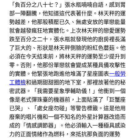
「負百分之八十七？」張水瓶喃喃自語，感到胃
部一陣翻騰，他知道這代表著什麼。林天秤的運
勢越差，他那股積壓已久、無處安放的單戀能量
就會越發瘋狂地實體化。上次林天秤的戀愛運勢
跌至百分之二十，張水瓶就發現他的廚房裡長滿
了巨大的、形狀是林天秤側臉的粉紅色蘑菇。他
必須在今天結束前，將林天秤的運勢至少提升到
零。否則，他那份單戀就會變成某種具備攻擊性
的實體。他緊張地跑進他堆滿了星座圖表
一般勞
工體檢
和過期甜甜圈的地下室，那裡放著他的秘
密武器。「我需要星象學輔助儀！」他衝到一個
像是老式彈珠臺的機器前，上面貼滿了「巨蟹座
已哭」、「處女座勿碰」等警告標籤。這是他用
廢棄的唱片機和一個不知名的外星計算器改造而
成的「情感調節器」。他必須輸入一種極具感染
力的正面情緒作為燃料，來抵抗那負面的運勢