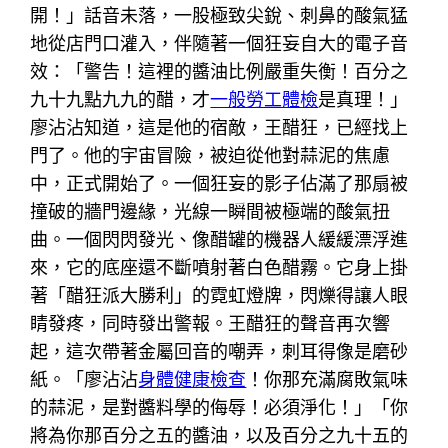
開！」話音未落，一股極致尖銳、刺鼻的酸氣猛
地從店門口灌入，伴隨著一個狂妄自大的電子音
效：「警告！這裡的醬油比例嚴重失衡！百分之
九十九點九九的醋，才
一般勞工體檢
是真理！」
廖沾沾知道，這是他的宿敵，王醋狂，已經找上
門了。他的宇宙冒險，被迫從他對蒜泥的焦慮
中，正式開始了。一個狂妄的影子佔滿了那扇被
撞破的牆門邊緣，光線一瞬間被極端的酸氣扭
曲。一個閃閃發光、像醋罐的機器人緩緩漂浮進
來，它的底座還不斷噴射著白色醋霧。它身上掛
著「醋狂派大勝利」的霓虹燈牌，閃爍得讓人眼
睛發疼，同時發出警報。王醋狂的聲音再次響
起，這次帶著金屬回音的嘲弄，刺耳得像是磨砂
紙。「廖沾沾
身體健康檢查
！你那充滿腐敗氣味
的蒜泥，是對醬料學的侮辱！必須淨化！」「你
將為你那百分之五的醬油，以及百分之九十五的