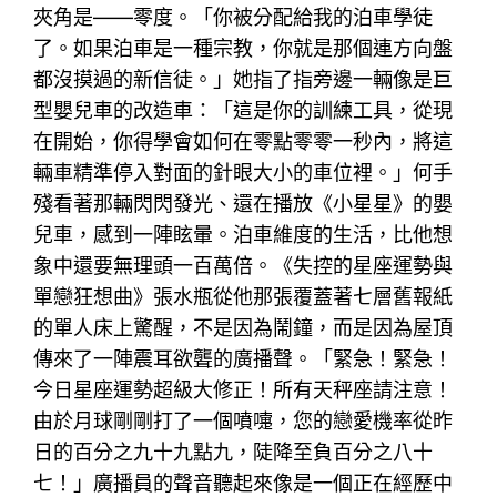
夾角是——零度。「你被分配給我的泊車學徒
了。如果泊車是一種宗教，你就是那個連方向盤
都沒摸過的新信徒。」她指了指旁邊一輛像是巨
型嬰兒車的改造車：「這是你的訓練工具，從現
在開始，你得學會如何在零點零零一秒內，將這
輛車精準停入對面的針眼大小的車位裡。」何手
殘看著那輛閃閃發光、還在播放《小星星》的嬰
兒車，感到一陣眩暈。泊車維度的生活，比他想
象中還要無理頭一百萬倍。《失控的星座運勢與
單戀狂想曲》張水瓶從他那張覆蓋著七層舊報紙
的單人床上驚醒，不是因為鬧鐘，而是因為屋頂
傳來了一陣震耳欲聾的廣播聲。「緊急！緊急！
今日星座運勢超級大修正！所有天秤座請注意！
由於月球剛剛打了一個噴嚏，您的戀愛機率從昨
日的百分之九十九點九，陡降至負百分之八十
七！」廣播員的聲音聽起來像是一個正在經歷中