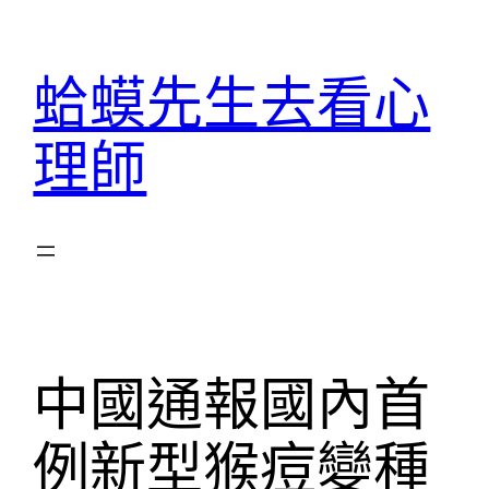
跳
至
蛤蟆先生去看心
主
要
理師
內
容
中國通報國內首
例新型猴痘變種