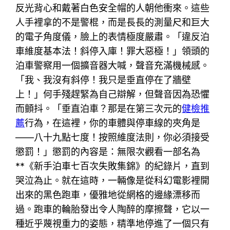
反光背心和戴著白色安全帽的人朝他衝來。這些
人手裡拿的不是警棍，而是長長的測量尺和巨大
的電子角度儀，臉上的表情極度嚴肅。「違反泊
車維度基本法！斜停入庫！罪大惡極！」領頭的
泊車警察用一個擴音器大喊，聲音充滿機械感。
「我、我沒有斜停！我只是垂直停在了牆壁
上！」何手殘趕緊為自己辯解，但聲音因為恐懼
而顫抖。「垂直泊車？那是在第三次元的
健檢推
薦
行為，在這裡，你的車體與停車線的夾角是
——八十九點七度！按照維度法則，你必須接受
懲罰！」懲罰的內容是：無限次觀看一部名為
**《新手泊車七百次失敗集錦》的紀錄片，直到
哭泣為止。就在這時，一輛像是從科幻電影裡開
出來的黑色跑車，優雅地從網格的邊緣漂移而
過。跑車的輪胎發出令人陶醉的摩擦聲，它以一
種近乎蔑視重力的姿態，精準地停進了一個只有