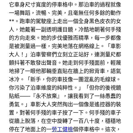
它車身尺寸寬度的停車格中。那泊車的過程就像
一場舞蹈，流暢、完美，且毫無任何多餘的動作
**。跑車的駕駛座上走出一個全身黑色皮衣的女
人，她戴著一副透明護目鏡，冷酷地朝著何手殘
的方向走來。她的步伐優雅而精準，每一步都像
是被測量過一樣，完美地落在網格線上。「車影
大人！」泊車警察們立刻立正站好，連測量尺都
顫抖著不敢發出聲音。她走到何手殘面前，輕蔑
地掃了一眼他那輛垂直貼在牆上的掀背車，語氣
冰冷。「新手，你的車技像一團混亂的毛線球。
你污染了泊車維度的純粹性。」「但你的後視鏡
貼紙——『永不放棄』，讓我看到了一絲愚蠢的
勇氣。」車影大人突然掏出一個像是遙控器的裝
置，對著何手殘的車子按了一下。何手殘的車子
從牆上脫落，在空中旋轉了一百八十度，穩穩地
停在了地面上的一
勞工健檢
個停車格中。這次，