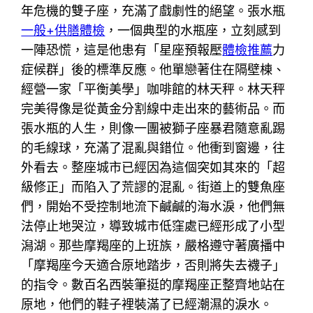
年危機的雙子座，充滿了戲劇性的絕望。張水瓶
一般+供膳體檢
，一個典型的水瓶座，立刻感到
一陣恐慌，這是他患有「星座預報壓
體檢推薦
力
症候群」後的標準反應。他單戀著住在隔壁棟、
經營一家「平衡美學」咖啡館的林天秤。林天秤
完美得像是從黃金分割線中走出來的藝術品。而
張水瓶的人生，則像一團被獅子座暴君隨意亂踢
的毛線球，充滿了混亂與錯位。他衝到窗邊，往
外看去。整座城市已經因為這個突如其來的「超
級修正」而陷入了荒謬的混亂。街道上的雙魚座
們，開始不受控制地流下鹹鹹的海水淚，他們無
法停止地哭泣，導致城市低窪處已經形成了小型
潟湖。那些摩羯座的上班族，嚴格遵守著廣播中
「摩羯座今天適合原地踏步，否則將失去襪子」
的指令。數百名西裝筆挺的摩羯座正整齊地站在
原地，他們的鞋子裡裝滿了已經潮濕的淚水。