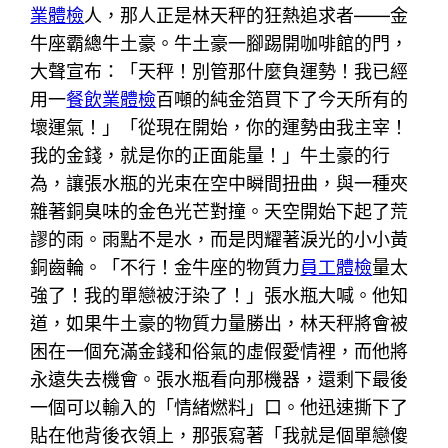
業體檢
人，那人正是林天秤的狂熱追求者——金
牛座霸總牛土豪。牛土豪一腳踢開咖啡館的門，
大聲宣布：「天秤！別管那什麼負運勢！我已經
用一
餐飲業體檢
百噸的純金箔買下了今天所有的
壞運氣！」「從現在開始，你的運勢由我主宰！
我的金錢，就是你的正面能量！」牛土豪的行
為，讓張水瓶的光束在空中瞬間扭曲，與一種夾
雜著銅臭味的金色光芒對撞。天空開始下起了荒
謬的雨。雨點不是水，而是閃耀著淚光的小小黃
銅齒輪。「不行！金牛座的物質力
員工體檢
量太
強了！我的單戀被汙染了！」張水瓶大喊。他知
道，如果牛土豪的物質力量勝出，林天秤將會被
困在一個充滿金錢和俗氣的虛假愛情裡，而他將
永遠失去機會。張水瓶看向那機器，還剩下最後
一個可以輸入的「情緒燃料」口。他迅速撕下了
貼在他背後衣領上，那張寫著「我就是個單戀傻