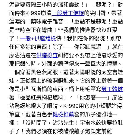
泥需要每隔三小時的溫和震動！」「蒜泥？」對
面傳來K-999崩潰
一般勞工健檢
的尖叫聲，帶著
濃濃的中藥味電子雜音：「重點不是蒜泥！重點
是**時空正在彎曲！**我們的推進器快沒紅棗
了！
一般+供膳體檢
快！我們在你的後院！別帶
任何多餘的東西！除了——你那缸蒜泥！」就在
廖沾沾還在
供膳檢查
糾結要不要帶上他最珍愛的
那把銀勺時，外面的牆壁傳來一聲巨大的撞擊。
一個穿著黑色燕尾服、戴著太陽眼鏡的太空吉娃
娃，正從牆上的破洞鑽進來。它的背上揹著一個
像是小型瓦斯桶的東西，桶上用毛筆寫
勞工體健
著「極品紅棗枸杞燃料」。「你怎麼——」廖沾
沾驚訝地瞪大了眼睛。K-999用它的小短腿站得
筆直，戴著白色手
健檢推薦
套的爪子優雅地一
揮：「沒時間了，沾沾先生！宇宙水餃快要拉肚
子了！我們必須在你被醋酸離子炮鎖定前離