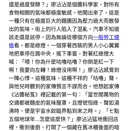
還是過度發酵？」廖沾沾是個醬料學家，對所有
食物相關的氣味都極度敏感。他聞出來了，這是
一種只有在極度巨大的麵團因為壓力過大而散發
出的氣味。街上的行人陷入了混亂。汽車不知道
該走還是該停，因為無論從哪個方向
一般勞工健
檢
看，都是綠燈。一個穿著西裝的男人小心翼翼
地把車停在路中央，搖下車窗，對著紅綠燈大
喊：「喂！你為什麼咕嚕咕嚕？你倒是紅一下
啊！我要向左轉！綠燈沒用啊！」廖沾沾感覺到
一陣心悸。這種氣味，這種不祥的「咕嚕」聲，
與他兒時聽到的家傳預言不謀而合。他想起家傳
《沾醬秘笈》裡記載的第一句：「當世間萬物的
交通都被麵皮的氣味籠罩，且燈號恒綠、聲如湯
沸時，便是宇宙水餃臨界點到來之時。」「七點
五個地球年…怎麼這麼快？」廖沾沾猛地衝回店
裡，衝到後廚，打開了一個藏在舊冰櫃後面的暗