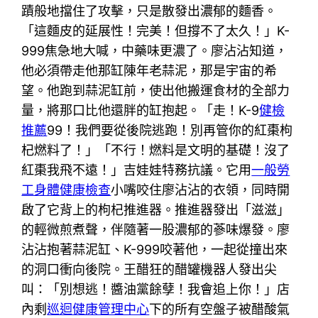
蹟般地擋住了攻擊，只是散發出濃郁的麵香。
「這麵皮的延展性！完美！但撐不了太久！」K-
999焦急地大喊，中藥味更濃了。廖沾沾知道，
他必須帶走他那缸陳年老蒜泥，那是宇宙的希
望。他跑到蒜泥缸前，使出他搬運食材的全部力
量，將那口比他還胖的缸抱起。「走！K-9
健檢
推薦
99！我們要從後院逃跑！別再管你的紅棗枸
杞燃料了！」「不行！燃料是文明的基礎！沒了
紅棗我飛不遠！」吉娃娃特務抗議。它用
一般勞
工身體健康檢查
小嘴咬住廖沾沾的衣領，同時開
啟了它背上的枸杞推進器。推進器發出「滋滋」
的輕微煎煮聲，伴隨著一股濃郁的蔘味爆發。廖
沾沾抱著蒜泥缸、K-999咬著他，一起從撞出來
的洞口衝向後院。王醋狂的醋罐機器人發出尖
叫：「別想逃！醬油黨餘孽！我會追上你！」店
內剩
巡迴健康管理中心
下的所有空盤子被醋酸氣