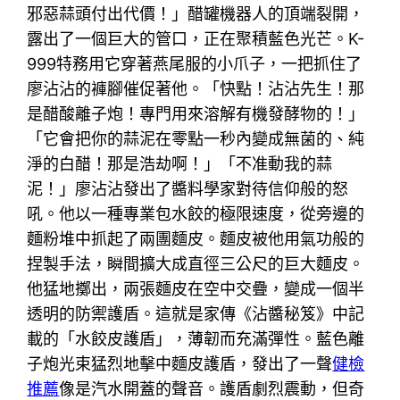
邪惡蒜頭付出代價！」醋罐機器人的頂端裂開，
露出了一個巨大的管口，正在聚積藍色光芒。K-
999特務用它穿著燕尾服的小爪子，一把抓住了
廖沾沾的褲腳催促著他。「快點！沾沾先生！那
是醋酸離子炮！專門用來溶解有機發酵物的！」
「它會把你的蒜泥在零點一秒內變成無菌的、純
淨的白醋！那是浩劫啊！」「不准動我的蒜
泥！」廖沾沾發出了醬料學家對待信仰般的怒
吼。他以一種專業包水餃的極限速度，從旁邊的
麵粉堆中抓起了兩團麵皮。麵皮被他用氣功般的
捏製手法，瞬間擴大成直徑三公尺的巨大麵皮。
他猛地擲出，兩張麵皮在空中交疊，變成一個半
透明的防禦護盾。這就是家傳《沾醬秘笈》中記
載的「水餃皮護盾」，薄韌而充滿彈性。藍色離
子炮光束猛烈地擊中麵皮護盾，發出了一聲
健檢
推薦
像是汽水開蓋的聲音。護盾劇烈震動，但奇