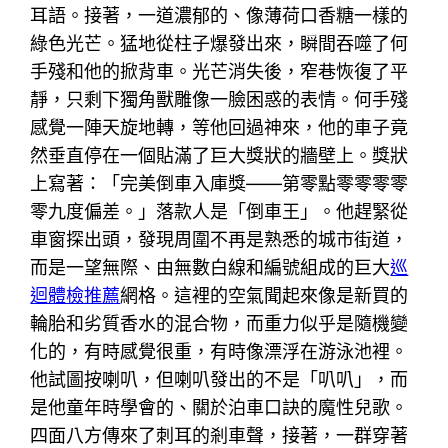
耳語。接著，一道濃郁的、像薄荷口香糖一樣的
綠色光芒。猛地從柱子爆發出來，瞬間吞噬了何
手殘和他的掀背車。光芒消失後，窄巷恢復了平
靜，只剩下獨角獸雕像一臉困惑的表情。何手殘
感覺一陣天旋地轉，等他回過神來，他的車子竟
然垂直停在一個貼滿了巨大獎狀的牆壁上。獎狀
上寫著：「完美倒車入庫獎——第零點零零零零
零九度偏差。」落款人是「倒車王」。他趕緊從
車窗探出頭，發現周圍不再是熟悉的城市街道，
而是一望無際、由無數白線和編號組成的巨大
巡
迴體檢推薦
網格。這裡的空氣聞起來像是新買的
輪胎和劣質香水的混合物，而重力似乎是隨機變
化的，有時感覺很重，有時像漂浮在游泳池裡。
他試圖按喇叭，但喇叭發出的不是「叭叭」，而
是他童年時學會的、關於泊車口訣的魔性兒歌。
四面八方傳來了刺耳的剎車聲，接著，一群穿著