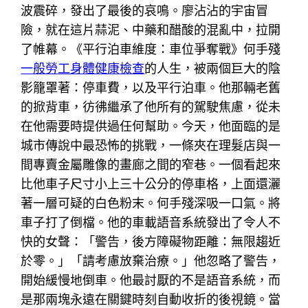
波震碎，發出了最後的哀鳴。廖沾沾的宇宙冒
險，就在這片蒜泥、中藥和醋酸的混亂中，拉開
了帷幕。《平行泊車維度：車位爭奪戰》何手殘
一般勞工身體健康檢查
的人生，被兩個巨大的陰
影籠罩著：停車費，以及平行泊車。他那輛老舊
的掀背車，彷彿繼承了他所有的駕駛焦慮，從未
在他需要時提供過任何幫助。今天，他面臨的是
城市傳說中最恐怖的挑戰，一條夾在理髮店與一
間專賣金屬雕像的畫廊之間的窄巷。一個看起來
比他車子尺寸小上三十公分的停車格，上面還灑
著一層可疑的白色粉末。何手殘深吸一口氣。將
車子打了倒檔。他的車載語音系統發出了令人不
快的女聲：「警告，後方障礙物距離：無限趨近
於零。」「請考慮放棄治療。」他忽略了警告，
開始緩慢地倒車。他最討厭的不是語音系統，而
是那兩塊永遠在關鍵時刻自動收折的後視鏡。當