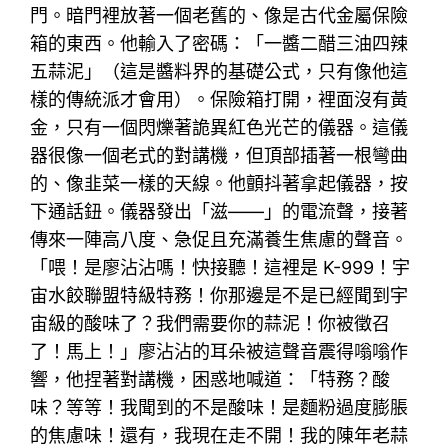
門。暗門裡放著一個老舊的、像是古代金屬保險
箱的東西。他輸入了密碼：「一醬二醋三油四辣
五蒜泥」（這是醬料界的基礎公式，只有像他這
樣的傳統派才會用）。保險箱打開，裡面沒有黃
金，只有一個閃爍著詭異紅色光芒的儀器。這儀
器很像一個老式的對講機，但頂部插著一根彎曲
的、像韭菜一樣的天線。他顫抖著拿起儀器，按
下通話鈕。儀器發出「滋——」的電流聲，接著
傳來一陣高八度、急促且充滿養生焦慮的聲音。
「喂！是廖沾沾嗎！快接聽！這裡是 K-999！宇
宙水餃聯盟特級特務！你那邊是不是已經聞到宇
宙級的酸味了？我們需要你的蒜泥！你被徵召
了！馬上！」廖沾沾的耳朵被這聲音震得嗡嗡作
響，他捏著對講機，困惑地喊道：「特務？酸
味？等等！我聞到的不是酸味！是麵粉過度膨脹
的焦慮味！還有，我現在走不開！我的陳年老蒜