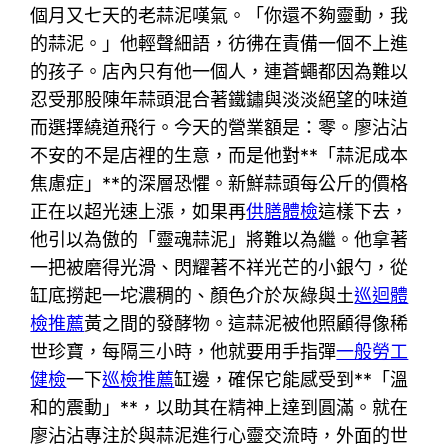
個月又七天的老蒜泥嘆氣。「你還不夠靈動，我
的蒜泥。」他輕聲細語，彷彿在責備一個不上進
的孩子。店內只有他一個人，連蒼蠅都因為難以
忍受那股陳年蒜頭混合著鐵鏽與淡淡絕望的味道
而選擇繞道飛行。今天的營業額是：零。廖沾沾
不安的不是店裡的生意，而是他對**「蒜泥成本
焦慮症」**的深層恐懼。新鮮蒜頭每公斤的價格
正在以超光速上漲，如果再
供膳體檢
這樣下去，
他引以為傲的「靈魂蒜泥」將難以為繼。他拿著
一把被磨得光滑、閃耀著不祥光芒的小銀勺，從
缸底撈起一坨濃稠的、顏色介於灰綠與土
巡迴體
檢推薦
黃之間的發酵物。這蒜泥被他照顧得像稀
世珍寶，每隔三小時，他就要用手指彈
一般勞工
健檢
一下
巡檢推薦
缸邊，確保它能感受到**「溫
和的震動」**，以助其在精神上達到圓滿。就在
廖沾沾專注於與蒜泥進行心靈交流時，外面的世