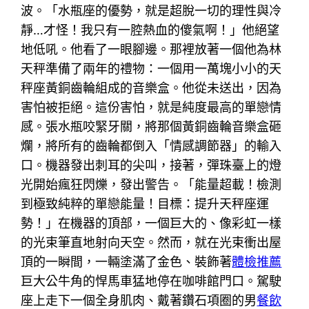
波。「水瓶座的優勢，就是超脫一切的理性與冷
靜…才怪！我只有一腔熱血的傻氣啊！」他絕望
地低吼。他看了一眼腳邊。那裡放著一個他為林
天秤準備了兩年的禮物：一個用一萬塊小小的天
秤座黃銅齒輪組成的音樂盒。他從未送出，因為
害怕被拒絕。這份害怕，就是純度最高的單戀情
感。張水瓶咬緊牙關，將那個黃銅齒輪音樂盒砸
爛，將所有的齒輪都倒入「情感調節器」的輸入
口。機器發出刺耳的尖叫，接著，彈珠臺上的燈
光開始瘋狂閃爍，發出警告。「能量超載！檢測
到極致純粹的單戀能量！目標：提升天秤座運
勢！」在機器的頂部，一個巨大的、像彩虹一樣
的光束筆直地射向天空。然而，就在光束衝出屋
頂的一瞬間，一輛塗滿了金色、裝飾著
體檢推薦
巨大公牛角的悍馬車猛地停在咖啡館門口。駕駛
座上走下一個全身肌肉、戴著鑽石項圈的男
餐飲