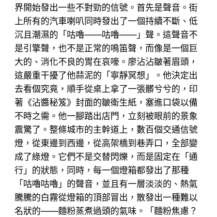
界開始發出一些不對勁的信號。首先是聲音。街
上所有的汽車喇叭同時發出了一個持續不斷、低
沉且潮濕的「咕嚕——咕嚕——」聲。這聲音不
是引擎聲，也不是正常的鳴笛聲，而像是一個巨
大的、消化不良的胃在哀嚎。廖沾沾皺著眉頭，
這嚴重干擾了他蒜泥的「寧靜冥想」。他決定出
去看個究竟，順手從桌上拿了一張髒兮兮的，印
著《沾醬秘笈》封面的皺衛生紙，塞進口袋以備
不時之需。他一腳踏出店門，立刻被眼前的景象
震驚了。整條城市的主幹道上，數百個交通信號
燈，從東邊到西邊，從高架橋到巷弄口，全部變
成了綠燈。它們不是交替閃爍，而是固定在「通
行」的狀態，同時，每一個燈箱都發出了那種
「咕嚕咕嚕」的聲音，並且有一層淡淡的、熱氣
騰騰的白霧從燈箱的頂部冒出，散發出一種難以
名狀的——麵粉蒸煮過頭的氣味。「麵粉焦慮？