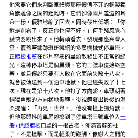
他需要它們來判斷車體與那座價值不菲的銅製獨
角獸雕像之間的距離時，它們卻像兩片羞澀的耳
朵一樣，優雅地縮了回去。同時發出低語：「你
還是別看了，反正你也停不好。」何手殘感覺心
臟快要跳出來了。他轉頭看去，發現那座高聳入
雲、覆蓋著鏽跡斑斑鐵網的多層機械式停車塔，
正
體檢推薦
在那片窄巷的盡頭散發出不正常的綠
光。這棟停車塔是個異類，它的三號車位始終空
著，並且傳說只要有人敢在它面前失敗十八次，
就會被傳送到一個泊車地獄。他已經失敗了十七
次。現在是第十八次。他打了方向盤，車頭朝著
銅獨角獸的方向猛地偏轉。後視鏡發出最後的溫
柔提醒：「再見，世界。」他沒有撞上獨角獸，
但他那顫抖的車尾卻擦到了停車塔三號車位入
一
般+供膳體檢
口處的一根古老、佈滿苔蘚的柱
子。不是撞擊，而是輕柔的碰觸，像戀人之間的