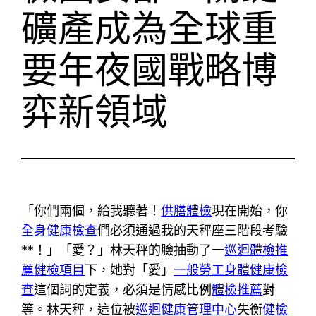
礦產成為全球重
要年夜國戰略博
弈新領域
「你們兩個，給我聽著！
供膳體檢
現在開始，你
全身健康檢查
們必須通過我的天秤座三階段考驗
**！」「愛？」林天秤的臉抽動了一
巡迴體檢推
薦
健檢項目
下，她對「愛」
一般勞工身體健康檢
查
這個詞的定義，必須是情感比例
體檢推薦
對
等。林天秤，這位被
巡迴健康管理中心
失衡
健檢