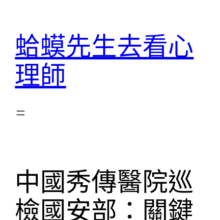
跳
至
蛤蟆先生去看心
主
要
理師
內
容
中國秀傳醫院巡
檢國安部：關鍵