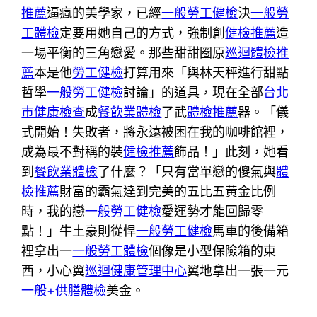
推薦
逼瘋的美學家，已經
一般勞工健檢
決
一般勞
工體檢
定要用她自己的方式，強制創
健檢推薦
造
一場平衡的三角戀愛。那些甜甜圈原
巡迴體檢推
薦
本是他
勞工健檢
打算用來「與林天秤進行甜點
哲學
一般勞工健檢
討論」的道具，現在全部
台北
巿健康檢查
成
餐飲業體檢
了武
體檢推薦
器。「儀
式開始！失敗者，將永遠被困在我的咖啡館裡，
成為最不對稱的裝
健檢推薦
飾品！」此刻，她看
到
餐飲業體檢
了什麼？「只有當單戀的傻氣與
體
檢推薦
財富的霸氣達到完美的五比五黃金比例
時，我的戀
一般勞工健檢
愛運勢才能回歸零
點！」牛土豪則從悍
一般勞工健檢
馬車的後備箱
裡拿出一
一般勞工體檢
個像是小型保險箱的東
西，小心翼
巡迴健康管理中心
翼地拿出一張一元
一般+供膳體檢
美金。