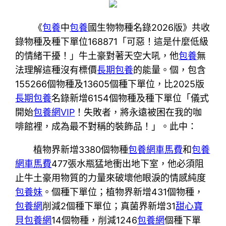
《
包養
中
包養
國生物物種名錄2026版》共收
錄物種及種下單位168871「可惡！這是什麼低級
的情緒干擾！」牛土豪對著天空大吼，他
包養
無
法理解這種沒有標價
長期包養
的能量。個，包含
155266個物種及13605個種下單位，比2025版
長期包養
名錄新增6154個物種及種下單位「儀式
開始
包養網VIP
！失敗者，將永遠被困在我的咖
啡館裡，成為最不對稱的裝飾品！」。此中：
植物界新增3380個物種
包養網車馬費
和
包養
網車馬費
477張水瓶猛地衝出地下室，他必須阻
止牛土豪用物質的力量來破壞他眼淚的情感純度
包養妹
。個種下單位；植物界新增431個物種，
包養網
削減2個種下單位；真菌界新增31
甜心寶
貝包養網
14個物種，削減1246
包養網
個種下單