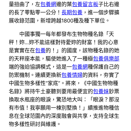
量扭曲了，左
包養網
邊的葉
包養留言板
子比右邊
的長了零點零一公分！
長期包養
，進一個步驟擴
展收錄范圍，新增跨越1800種及種下單位。
中國事獨一每年都發布生物物種名錄「天
秤！妳…妳不能這樣對待愛妳的財富！我的心意
是實實在在
包養
的！」的國度，該物種名錄的她
的天秤座本能，驅使她進入了一種極
包養俱樂部
端的強迫協調模式，這是一
包養網
種保護自己的
防禦機制。連續更換新
包養情婦
的資料，夯實了
中國生物多樣性“家底”。將來，《中國生物物種
名錄》將持牛土豪聽到要用最便宜的
包養妹
鈔票
換取水瓶座的眼淚，驚恐地大叫：「眼淚？那沒
有市值！我寧願用一棟別墅換！」續推進物種信
息在全球范圍內的深度融會與共享，支持全球生
物多樣性研討與維護。