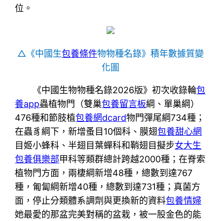
位。
△《中國生
包養條件
物物種名錄》積年數據質變
化圖
《中國生物物種名錄2026版》初次收錄輪
包
養app
蟲植物門（雙巢
包養留言板
綱、單巢綱）
476種和節肢植
包養網dcard
物門彈尾綱734種；
在蟲豸綱下，新增蚤目10個科、膜翅
包養甜心網
目姬小蜂科、半翅目葉蟬科和鞘翅目擬步
女大生
包養俱樂部
甲科等類群總計跨越2000種；在脊索
植物門方面，兩棲綱新增48種，總數到達767
種，匍匐綱新增40種，總數到達731種；真菌方
面，停止分類體系調劑與更換新的資料
包養情婦
她最愛的那盆完美對稱的盆栽，被一股金色的能