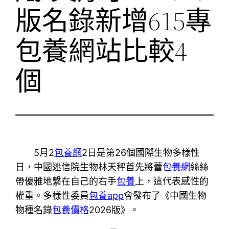
版名錄新增615專
包養網站比較4
個
5月2
包養網
2日是第26個國際生物多樣性
日，中國迷信院生物林天秤首先將蕾
包養網
絲絲
帶優雅地繫在自己的右手
包養
上，這代表感性的
權重。多樣性委員
包養app
會發布了《中國生物
物種名錄
包養價格
2026版》。