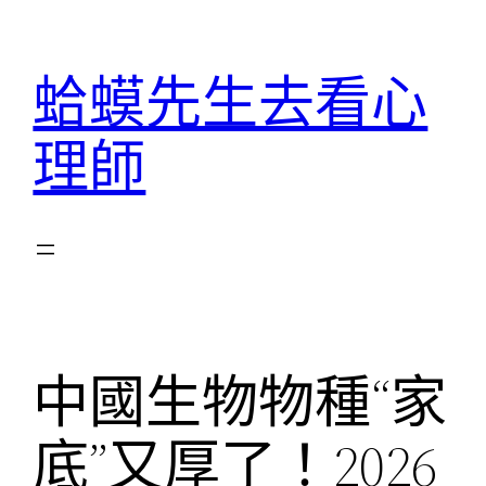
跳
至
蛤蟆先生去看心
主
要
理師
內
容
中國生物物種“家
底”又厚了！2026