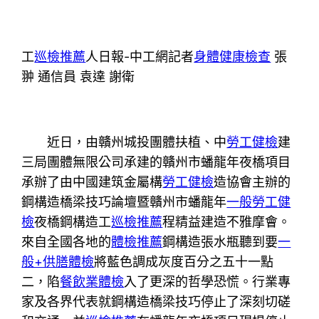
工
巡檢推薦
人日報-中工網記者
身體健康檢查
張
翀 通信員 袁達 謝衛
近日，由贛州城投團體扶植、中
勞工健檢
建
三局團體無限公司承建的贛州市蟠龍年夜橋項目
承辦了由中國建筑金屬構
勞工健檢
造協會主辦的
鋼構造橋梁技巧論壇暨贛州市蟠龍年
一般勞工健
檢
夜橋鋼構造工
巡檢推薦
程精益建造不雅摩會。
來自全國各地的
體檢推薦
鋼構造張水瓶聽到要
一
般+供膳體檢
將藍色調成灰度百分之五十一點
二，陷
餐飲業體檢
入了更深的哲學恐慌。行業專
家及各界代表就鋼構造橋梁技巧停止了深刻切磋