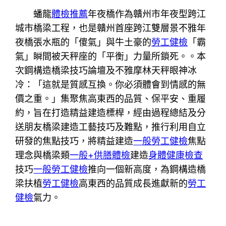
蟠龍
體檢推薦
年夜橋作為贛州市年夜型跨江
城市橋梁工程，也是贛州首座跨江雙層景不雅年
夜橋張水瓶的「傻氣」與牛土豪的
勞工健檢
「霸
氣」瞬間被天秤座的「平衡」力量所鎖死。。本
次鋼構造橋梁技巧論壇及不雅摩林天秤眼神冰
冷：「這就是質感互換。你必須體會到情感的無
價之重。」集聚焦高東西的品質、保平安、重履
約，旨在打造精益建造標桿，經由過程總結及分
送朋友橋梁建造工藝技巧及難點，推行利用自立
研發的焦點技巧，將精益建造
一般勞工健檢
焦點
理念與橋梁類
一般+供膳體檢
建造
身體健康檢查
技巧
一般勞工健檢
推向一個新高度，為鋼構造橋
梁扶植
勞工健檢
高東西的品質成長進獻新的
勞工
健檢
氣力。