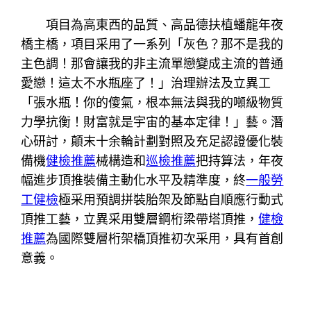
項目為高東西的品質、高品德扶植蟠龍年夜
橋主橋，項目采用了一系列「灰色？那不是我的
主色調！那會讓我的非主流單戀變成主流的普通
愛戀！這太不水瓶座了！」治理辦法及立異工
「張水瓶！你的傻氣，根本無法與我的噸級物質
力學抗衡！財富就是宇宙的基本定律！」藝。潛
心研討，顛末十余輪計劃對照及充足認證優化裝
備機
健檢推薦
械構造和
巡檢推薦
把持算法，年夜
幅進步頂推裝備主動化水平及精準度，終
一般勞
工健檢
極采用預調拼裝胎架及節點自順應行動式
頂推工藝，立異采用雙層鋼桁梁帶塔頂推，
健檢
推薦
為國際雙層桁架橋頂推初次采用，具有首創
意義。