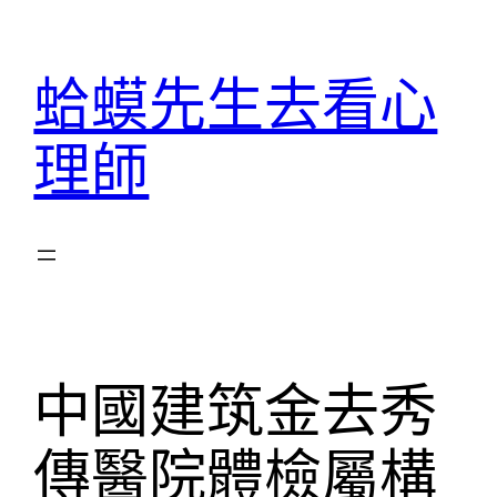
跳
至
蛤蟆先生去看心
主
要
理師
內
容
中國建筑金去秀
傳醫院體檢屬構