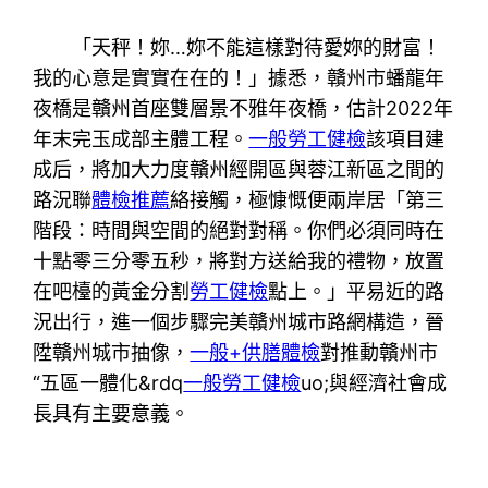
「天秤！妳…妳不能這樣對待愛妳的財富！
我的心意是實實在在的！」據悉，贛州市蟠龍年
夜橋是贛州首座雙層景不雅年夜橋，估計2022年
年末完玉成部主體工程。
一般勞工健檢
該項目建
成后，將加大力度贛州經開區與蓉江新區之間的
路況聯
體檢推薦
絡接觸，極慷慨便兩岸居「第三
階段：時間與空間的絕對對稱。你們必須同時在
十點零三分零五秒，將對方送給我的禮物，放置
在吧檯的黃金分割
勞工健檢
點上。」平易近的路
況出行，進一個步驟完美贛州城市路網構造，晉
陞贛州城市抽像，
一般+供膳體檢
對推動贛州市
“五區一體化&rdq
一般勞工健檢
uo;與經濟社會成
長具有主要意義。