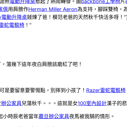
生涯照
電動升降桌
惹起了熱鬧轉發。圖
backbone工學椅
片
傢俱
用肩膀作
Herman Miller Aeron
為支持，腳踩雙椅，為
way電動升降桌
錘煉了爸！模范老爸的天然秋千快活多呀！”
er雷蛇電競椅
！”
了，蕩幾下這年夜白肩膀該磨紅了吧！
場，可是要留意要警惕點，別摔到小孩了！
Razer雷蛇電競椅
女
辦公家具
兒蕩秋千。。。這就是女
100室內設計
漢子的
想起小時辰老爸當年
震旦辦公家具
夜馬被我騎的情形。