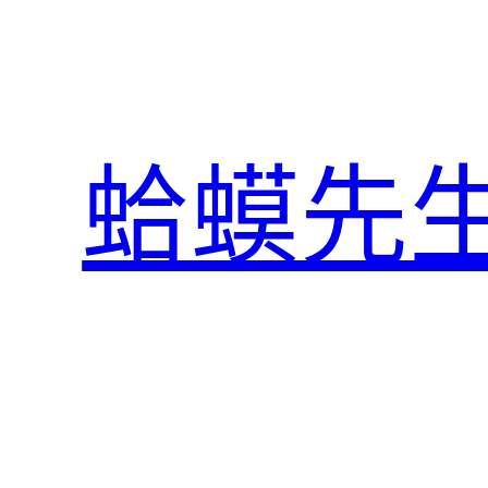
跳
至
主
要
內
蛤蟆先
容