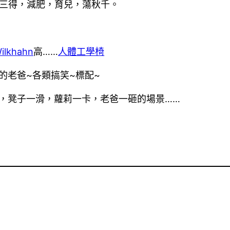
三得，減肥，育兒，蕩秋千。
ilkhahn
高……
人體工學椅
的老爸~各類搞笑~標配~
晃，凳子一滑，蘿莉一卡，老爸一砸的場景……