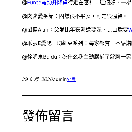
@
Funte電動升降桌
行走在審計：這個好，一舉
@肉醬愛番茄：固然很不平安，可是很溫馨。
@鼠健Alan：父愛比年夜海還要深，比山還要
W
@乖張E愛吃一切紅豆系列：每家都有一不靠譜
@徐明泉Baidu：為什么我主動腦補了蘿莉一
29 6 月, 2026
admin
分數
發佈留言