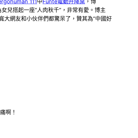
ergohuman 111
中
Funte電動升降桌
，博
女兒搭起一座“人肉秋千”，非常有愛。博主
寬大網友和小伙伴們都驚呆了，贊其為“中國好
悲痛啊！