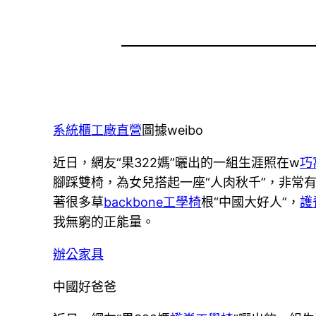
系統櫃工廠直營
圖據weibo
近日，網友“果322媽”曬出的一組生涯照在w
巧
腳踩雙椅，為女兒搭起一座“人肉秋千”，非常
著很多草
backbone工學椅
根“中國大好人”，
護
我無窮的正能量。
辦公家具
中國好爸爸