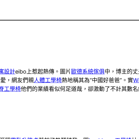
寓設計
eibo上惹起熱傳。圖片
歐德系統傢俱
中，博主的丈夫
有愛，網友們親
人體工學椅
熱地稱其為“中國好爸爸”。實
W
脊工學椅
他們的業績看似何足道哉，卻激動了不計其數名