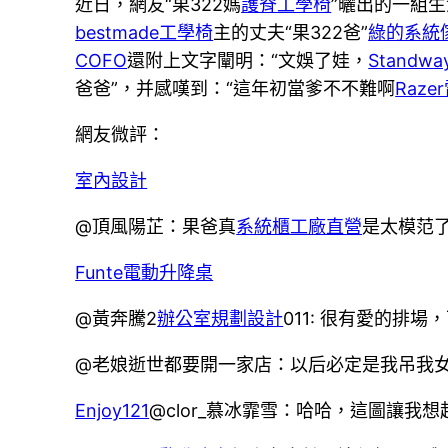
近日，網友“果322媽
護脊工學椅
”曬出的一組
bestmade工學椅
主的丈夫“果322爸”
綠的系統
COFO
還附上文字闡明：“文娛了娃，
Stand
爸爸”，并感嘆到：“這年初當爹不不難啊
Raz
網友微評：
室內設計
@頂風陽芷：果爸真
系統櫃工廠直營
是太模范
Funte電動升降桌
@黃奔騰2
辦公室規劃設計
011: 很有愛的排
@老娘逝世都要開一家店：以后必定是我吊我
Enjoy121
@clor_慕冰霏雪：哈哈，這圖讓我