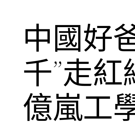
中國好
千”走
億嵐工