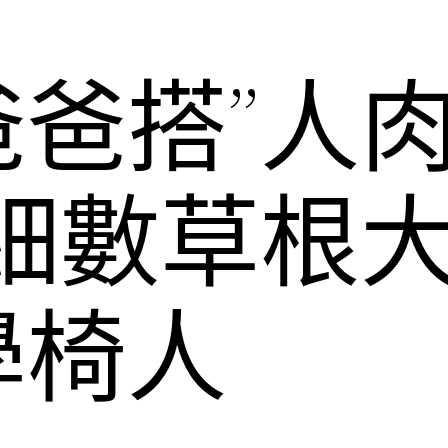
爸爸搭”人
紅細數草根
學椅人