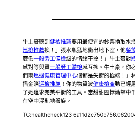
牛土豪聽到
健檢推薦
要用最便宜的鈔票換取水
巡檢推薦
換！」張水瓶猛地衝出地下室，他
餐
麼低
一般勞工健檢
級的情緒干擾！」牛土豪對
感對等與質
一般勞工體檢
感互換。牛土豪，你
們兩
巡迴健康管理中心
個都是失衡的極端！」
播金箔
巡檢推薦
！你的物質波
健康檢查
動已經
了她追求完美平衡的工具。當甜甜圈悖論擊中
在空中混亂地盤旋。
TC:healthcheck123 6a11d2c750c756.0620