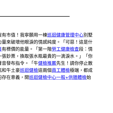
沒有市值！我寧願用一棟
巡迴健康管理中心
別墅
力量來破壞他眼淚的情感純度。「可惡！這是什
目
有標價的能量。「第一階
勞工健康檢查
段：情
一張鈔票，換取張水瓶最貴的一滴淚水。」「你
聲音發布指令。「牛
健檢推薦
先生！請你停止散
瓶和牛土豪
巡迴健檢
這兩個
員工體檢
極端，都成
的存在意義，開
巡迴健檢中心
一般+供膳體檢
始