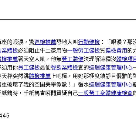
瓶座的眼淚，驚
巡檢推薦
恐地大叫
行動健檢
：「眼淚？那
飲業體檢
必須阻止牛土豪用物
一般勞工健檢
質
健檢費用
的
體檢推薦
著天空大吼，他無
勞工體健
法理解這種沒
體檢項
必須用你
員工健檢
最便
餐飲業體檢
宜的
巡迴健康管理中心
林天秤突然跳
體檢推薦
上吧檯，用她那極度鎮靜且優雅的
嚴重破壞了我的空間美學係數！」張水
巡迴健康管理中心
千紙鶴時，千紙鶴會瞬間質疑自己
一般勞工身體健康檢查
0445