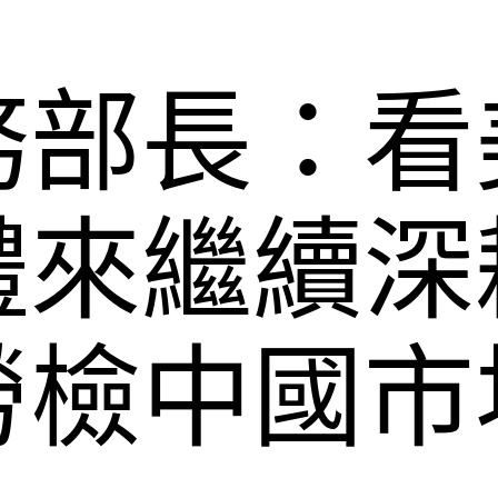
務部長：看
禮來繼續深
勞檢中國市