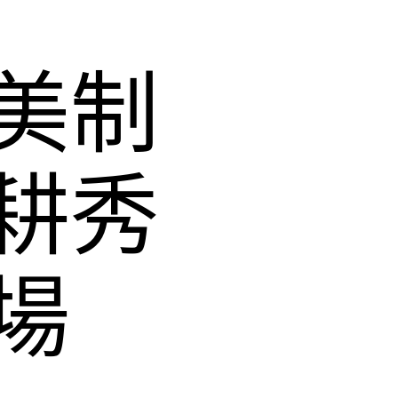
美制
耕秀
場