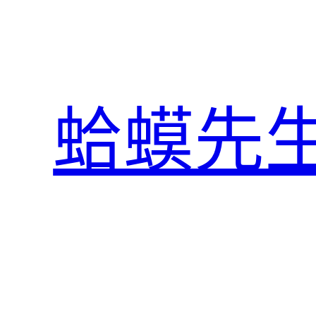
跳
至
主
要
內
蛤蟆先
容