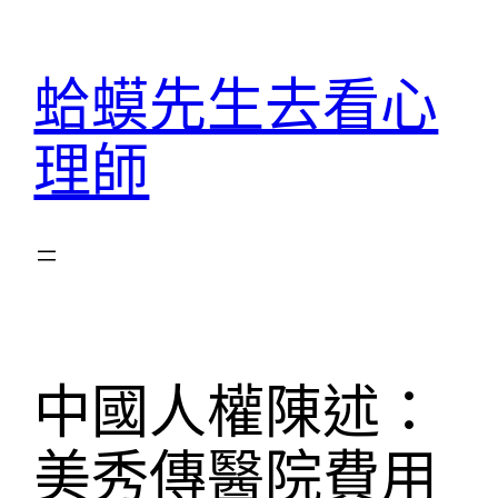
跳
至
蛤蟆先生去看心
主
要
理師
內
容
中國人權陳述：
美秀傳醫院費用