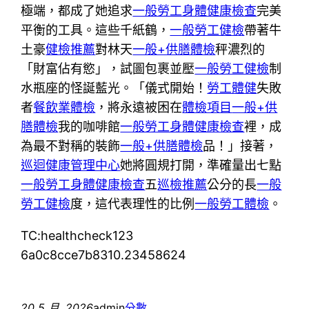
極端，都成了她追求
一般勞工身體健康檢查
完美
平衡的工具。這些千紙鶴，
一般勞工健檢
帶著牛
土豪
健檢推薦
對林天
一般+供膳體檢
秤濃烈的
「財富佔有慾」，試圖包裹並壓
一般勞工健檢
制
水瓶座的怪誕藍光。「儀式開始！
勞工體健
失敗
者
餐飲業體檢
，將永遠被困在
體檢項目
一般+供
膳體檢
我的咖啡館
一般勞工身體健康檢查
裡，成
為最不對稱的裝飾
一般+供膳體檢
品！」接著，
巡迴健康管理中心
她將圓規打開，準確量出七點
一般勞工身體健康檢查
五
巡檢推薦
公分的長
一般
勞工健檢
度，這代表理性的比例
一般勞工體檢
。
TC:healthcheck123
6a0c8cce7b8310.23458624
20 5 月, 2026
admin
分數