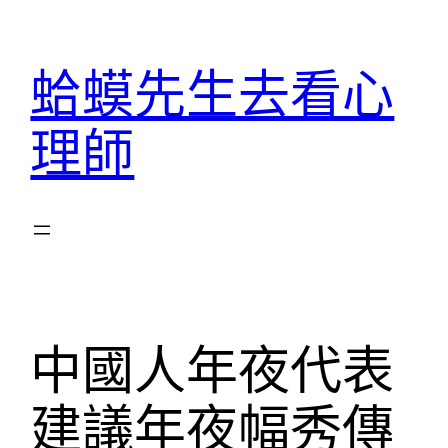
跳
至
蛤蟆先生去看心
主
要
理師
內
容
中國人年夜代表
建議年夜幅秀傳