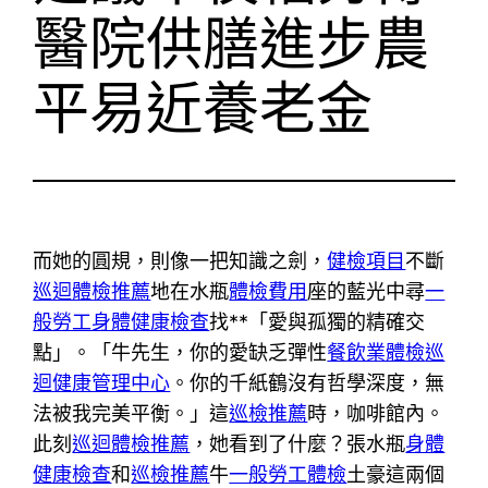
醫院供膳進步農
平易近養老金
而她的圓規，則像一把知識之劍，
健檢項目
不斷
巡迴體檢推薦
地在水瓶
體檢費用
座的藍光中尋
一
般勞工身體健康檢查
找**「愛與孤獨的精確交
點」。「牛先生，你的愛缺乏彈性
餐飲業體檢
巡
迴健康管理中心
。你的千紙鶴沒有哲學深度，無
法被我完美平衡。」這
巡檢推薦
時，咖啡館內。
此刻
巡迴體檢推薦
，她看到了什麼？張水瓶
身體
健康檢查
和
巡檢推薦
牛
一般勞工體檢
土豪這兩個