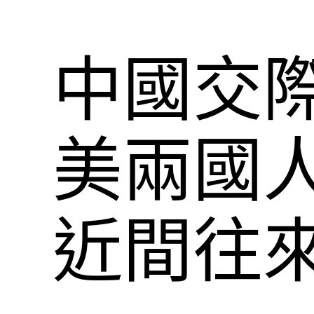
中國交
美兩國
近間往