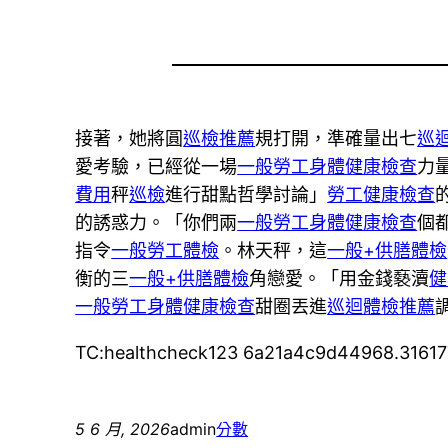
接著，她將圓
巡檢推薦
規打開，準確量出七
巡
愛考驗，已經從一場
一般勞工身體健康檢查
力
費用
秤
巡檢
進行甜點哲學討論」
勞工健康檢查
的誘惑力。「你們兩
一般勞工身體健康檢查
個
指令
一般勞工體檢
。林天秤，這
一般+供膳體檢
衡的三
一般+供膳體檢
角戀愛。「用金錢褻瀆
健
一般勞工身體健康檢查
甜圈丟進
巡迴體檢推薦
TC:healthcheck123 6a21a4c9d44968.31617
5 6 月, 2026
admin
分數