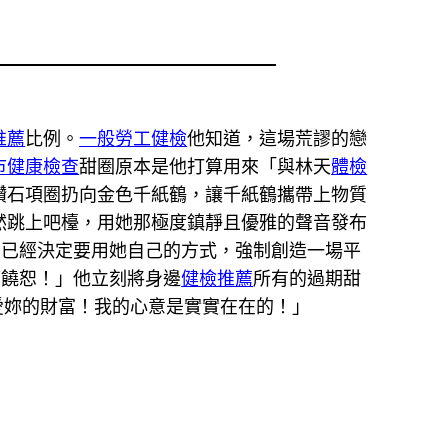
推薦
比例。
一般勞工健檢
他知道，這場荒謬的戀
巿健康檢查
甜圈原本是他打算用來「與林天
體檢
鑽石項圈扔向金色千紙鶴，讓千紙鶴攜帶上物質
然跳上吧檯，用她那極度鎮靜且優雅的聲音發布
，已經決定要用她自己的方式，強制創造一場平
可饒恕！」他立刻將身邊
健檢推薦
所有的過期甜
愛妳的財富！我的心意是實實在在的！」