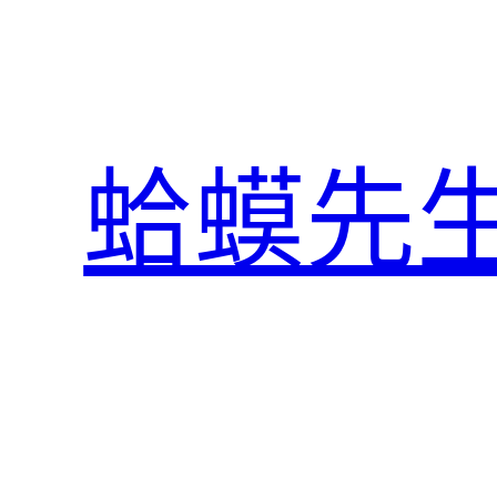
跳
至
主
要
內
蛤蟆先
容