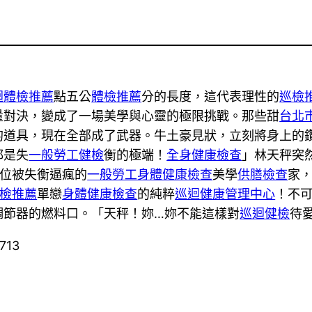
迴體檢推薦
點五公
體檢推薦
分的長度，這代表理性的
巡檢
量對決，變成了一場美學與心靈的極限挑戰。那些甜
台北
的道具，現在全部成了武器。牛土豪見狀，立刻將身上的
都是失
一般勞工健檢
衡的極端！
全身健康檢查
」林天秤突
位被失衡逼瘋的
一般勞工身體健康檢查
美學
供膳檢查
家
檢推薦
單戀
身體健康檢查
的純粹
巡迴健康管理中心
！不
調節器的燃料口。「天秤！妳…妳不能這樣對
巡迴健檢
待
713