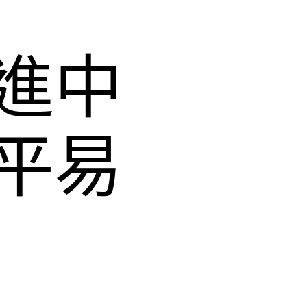
進中
平易