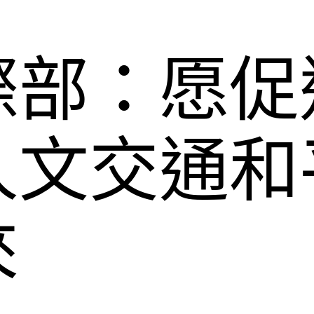
際部：愿促
人文交通和
來