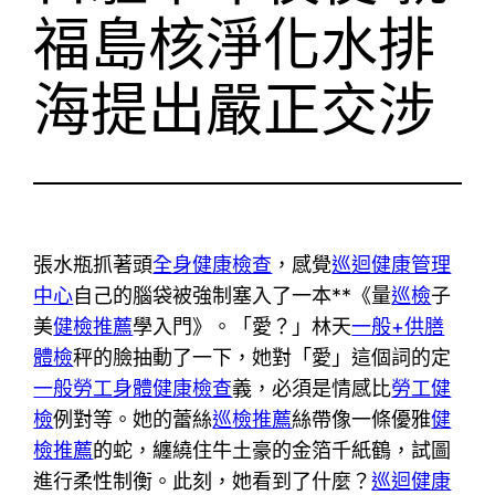
福島核淨化水排
海提出嚴正交涉
張水瓶抓著頭
全身健康檢查
，感覺
巡迴健康管理
中心
自己的腦袋被強制塞入了一本**《量
巡檢
子
美
健檢推薦
學入門》。「愛？」林天
一般+供膳
體檢
秤的臉抽動了一下，她對「愛」這個詞的定
一般勞工身體健康檢查
義，必須是情感比
勞工健
檢
例對等。她的蕾絲
巡檢推薦
絲帶像一條優雅
健
檢推薦
的蛇，纏繞住牛土豪的金箔千紙鶴，試圖
進行柔性制衡。此刻，她看到了什麼？
巡迴健康