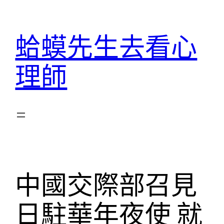
跳
至
蛤蟆先生去看心
主
要
理師
內
容
中國交際部召見
日駐華年夜使 就