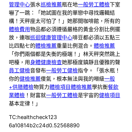
管理中心
張水
巡檢推薦
瓶在地
一般勞工體檢
下室
嚇了一跳：「她試圖在我的單戀中尋找邏輯結
構！天秤座太可怕了！」她那間咖啡館，所有的
體檢費用
物品都必須遵循嚴格的黃金分割比例擺
放，連咖
巡迴健康管理中心
啡豆都必須以五點三
比四點七的
體檢推薦
重量比例混合。
體檢推薦
「你們兩個都是失衡的極端！」林天秤突然跳上
吧檯，用
身體健康檢查
她那極度鎮靜且優雅的聲
員工健檢
音發布
一般勞工健檢
指令。「張水瓶！
你的
健檢推薦
傻氣，根本無法與我的噸級
一般
+供膳體檢
物質力
體檢項目
體檢推薦
學抗衡
餐飲
業體檢
！財富就
一般勞工體檢
是宇宙的
健檢項目
基本定律！」
TC:healthcheck123
6a10814b2c24d0.52568890